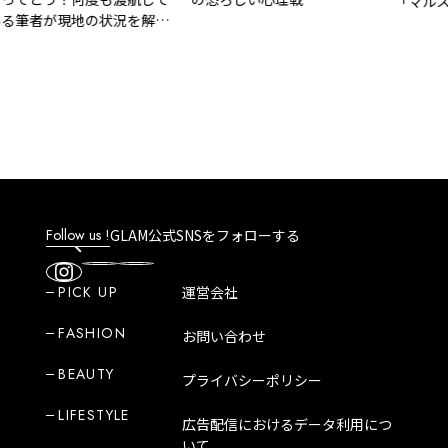
「マルスでき
者が現地の状況を解
駅【初心者コ
29日から新
Follow us !
GLAM公式SNSをフォローする
PICK UP
運営会社
FASHION
お問い合わせ
BEAUTY
プライバシーポリシー
LIFESTYLE
広告配信におけるデータ利用につ
いて