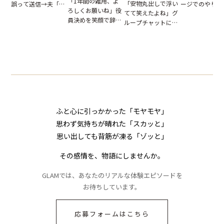
「1年間の雑用、よ
「安物丸出しで浮い
ージでのやり取
誤って送信→夫「実
ろしくお願いね」役
てて笑えたよね」グ
だが、独り言が
はお前は…」告げら
員決めを笑顔で辞退
ループチャットに投
ぬ悲劇を生んだ
れた事実とは【短編
したママ友。夜、送
下された悪口。余裕
編小説】
小説】
られてきたメッセー
の対応を見せたら空
ジに絶句
気が一変した話
ふと心に引っかかった「モヤモヤ」
思わず気持ちが晴れた「スカッと」
思い出しても背筋が凍る「ゾッと」
その感情を、物語にしませんか。
GLAMでは、あなたのリアルな体験エピソードを
お待ちしています。
応募フォームはこちら