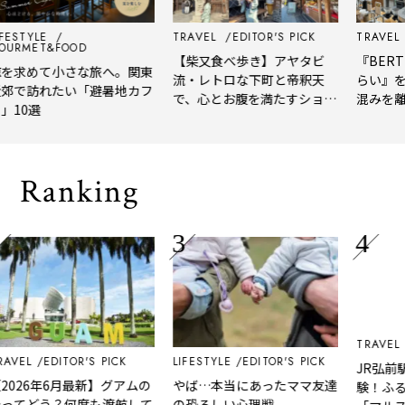
TYLE
TRAVEL
EDITOR'S PICK
TRAVEL
EDI
MET&FOOD
【柴又食べ歩き】アヤタビ
『BERTH C
めて小さな旅へ。関東
流・レトロな下町と帝釈天
らい』を体験
訪れたい「避暑地カフ
で、心とお腹を満たすショー
混みを離れて
0選
トトリップ
風、淹れたて
される「大人
Ranking
TRAVEL
NE
L
EDITOR'S PICK
LIFESTYLE
EDITOR'S PICK
JR弘前駅で
26年6月最新】グアムの
やば…本当にあったママ友達
験！ふるさと
どう？何度も渡航して
の恐ろしい心理戦