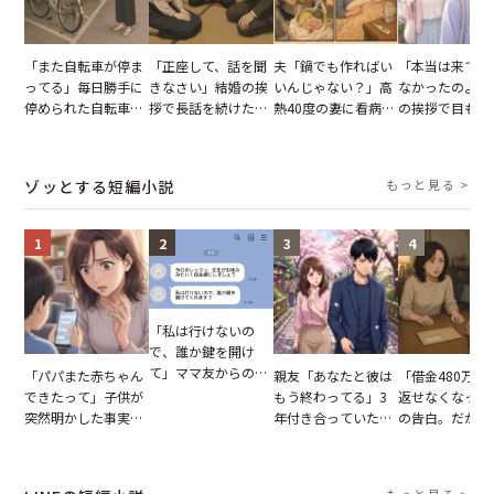
「また自転車が停ま
「正座して、話を聞
夫「鍋でも作ればい
「本当は来てほ
ってる」毎日勝手に
きなさい」結婚の挨
いんじゃない？」高
なかったのよ」
停められた自転車。
拶で長話を続けた義
熱40度の妻に看病な
の挨拶で目も合
張り紙も無視された
父。話が終わる瞬間
し→冷蔵庫が空でも
てくれない義母
結果
に感じた本音とは
買い出しに行かせた
りの電車で涙を
一言
たワケ
ゾッとする短編小説
もっと見る >
1
2
3
4
「私は行けないの
で、誰か鍵を開け
て」ママ友からの
「パパまた赤ちゃん
親友「あなたと彼は
「借金480万、
図々しいお願い。だ
できたって」子供が
もう終わってる」3
返せなくなった
が、思いやりのない
突然明かした事実。
年付き合っていた彼
の告白。だが、
行動が招いた当然の
単身赴任していた夫
との浮気が発覚。だ
までの行動に思
報いとは
の裏切りに絶句
が、共通の友人に事
凍りついた
実を伝えた結果
もっと見る >