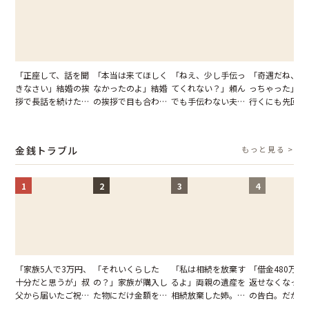
「正座して、話を聞
「本当は来てほしく
「ねえ、少し手伝っ
「奇遇だね、ま
きなさい」結婚の挨
なかったのよ」結婚
てくれない？」頼ん
っちゃった」ど
拶で長話を続けた義
の挨拶で目も合わせ
でも手伝わない夫→
行くにも先回り
父。話が終わる瞬間
てくれない義母。帰
義母の追い討ちを受
れる知人のこと
に感じた本音とは
りの電車で涙を流し
け、思わず実家に帰
私が家族に打ち
たワケ
った正月
た日
金銭トラブル
もっと見る >
1
2
3
4
「家族5人で3万円、
「それいくらした
「私は相続を放棄す
「借金480万、
十分だと思うが」叔
の？」家族が購入し
るよ」両親の遺産を
返せなくなった
父から届いたご祝
た物にだけ金額を聞
相続放棄した姉。だ
の告白。だが、
儀。だが、夫が当日
いてくる夫。だが、
が、義兄が激昂して
までの行動に思