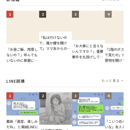
た言葉にため息が止
果
まらない
1
2
3
4
「私は行けないの
で、誰か鍵を開け
「お大事にと言えな
て」ママ友からの
「お昼ご飯、用意し
「1階のポスト
いんですか？」重要
図々しいお願い。だ
ないの？」呼んでも
で見たの」他人
案件を丸投げして休
が、思いやりのない
いないのに新居にあ
便物を開けて読
む後輩。だが、SNS
行動が招いた当然の
がった義母と義妹。
いる住民。目が
で発覚した嘘と呆れ
報いとは
図々しい態度に夫が
てしまった結果
た結末
怒った瞬間
LINE誤爆
もっと見る >
1
2
3
4
「こいつめんど
義妹「遺産、楽しみ
いな」友人とメ
だね」 と親戚LINEに