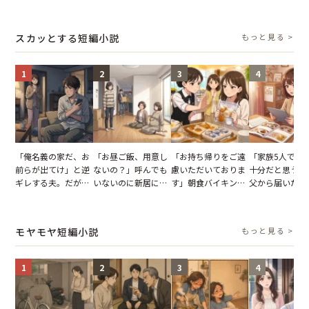
張り紙も無視された
子供3人を連れて家
がった義母と義妹。
でパンを持ち帰
結果
を出た結果
図々しい態度に夫が
とする客。だが
怒った瞬間
タッフの一言で
スカッとする短編小説
もっと見る >
が一変
1
2
3
4
「俺名義の家だ、お
「お昼ご飯、用意し
「お持ち帰りをご遠
「家族5人で3
前らが出てけ」と逆
ないの？」呼んでも
慮いただいておりま
十分だと思うが
ギレする夫。だが、
いないのに新居にあ
す」朝食バイキング
父から届いたご
子供3人を連れて家
がった義母と義妹。
でパンを持ち帰ろう
儀。だが、夫が
を出た結果
図々しい態度に夫が
とする客。だが、ス
の席と料理を見
怒った瞬間
タッフの一言で状況
り込んだワケ
モヤモヤ短編小説
もっと見る >
が一変
1
2
3
4