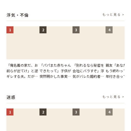
の席と料理を見て黙
夫の趣味のグッズを
告げた一言に言葉を
凍りついた
り込んだワケ
並べた妻が一言で黙
失った
浮気・不倫
もっと見る >
らせた瞬間
1
2
3
4
「俺名義の家だ、お
「パパまた赤ちゃん
「別れるなら秘密を
親友「あなたと
前らが出てけ」と逆
できたって」子供が
会社にバラすぞ」浮
もう終わってる
ギレする夫。だが、
突然明かした事実。
気がバレた婚約者。
年付き合ってい
子供3人を連れて家
単身赴任していた夫
だが、弁護士を連れ
との浮気が発覚
を出た結果
の裏切りに絶句
て問い詰めると、表
が、共通の友人
情が一変
実を伝えた結果
迷惑
もっと見る >
1
2
3
4