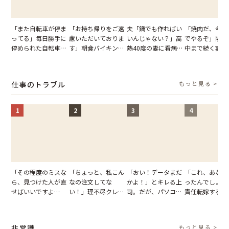
「また自転車が停ま
「お持ち帰りをご遠
夫「鍋でも作ればい
「焼肉だ、今夜
ってる」毎日勝手に
慮いただいておりま
いんじゃない？」高
でやるぞ」隣人
停められた自転車。
す」朝食バイキング
熱40度の妻に看病な
中まで続く宴会
張り紙も無視された
でパンを持ち帰ろう
し→冷蔵庫が空でも
が家が眠れず耐
結果
とする客。だが、ス
買い出しに行かせた
いた夏の夜
タッフの一言で状況
一言
仕事のトラブル
もっと見る >
が一変
1
2
3
4
「その程度のミスな
「ちょっと、私こん
「おい！データまだ
「これ、あなた
ら、見つけた人が直
なの注文してな
かよ！」とキレる上
ったんでしょ？
せばいいですよ
い！」理不尽クレー
司。だが、パソコン
責任転嫁する上
ね？」10歳年下の後
マーに正論で挑んだ
のデスクトップ画面
だが、私が見せ
輩のリーダーに指
イキり後輩。先輩の
を見た結果【短編小
業履歴で状況が
摘。だが、返ってき
助言をスルーした結
説】
非常識
もっと見る >