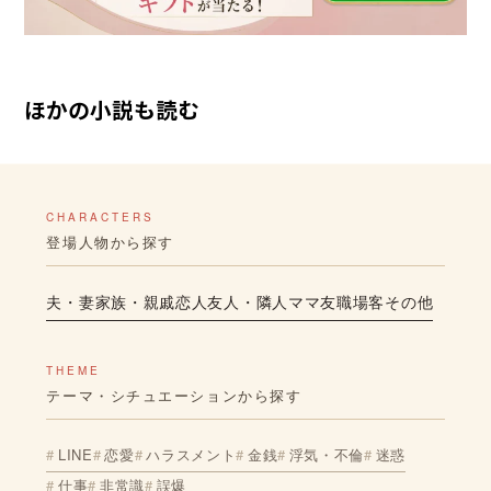
ほかの小説も読む
CHARACTERS
登場人物から探す
夫・妻
家族・親戚
恋人
友人・隣人
ママ友
職場
客
その他
THEME
テーマ・シチュエーションから探す
LINE
恋愛
ハラスメント
金銭
浮気・不倫
迷惑
仕事
非常識
誤爆