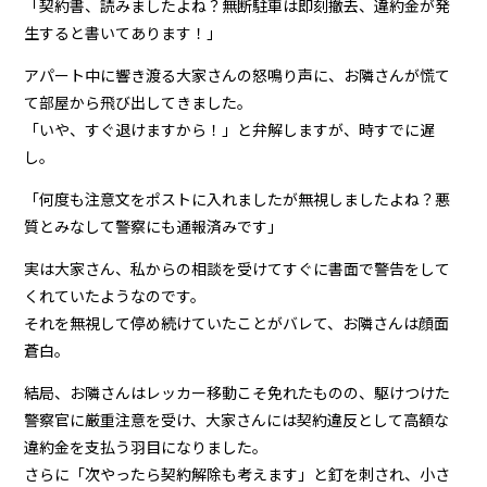
「契約書、読みましたよね？無断駐車は即刻撤去、違約金が発
生すると書いてあります！」
アパート中に響き渡る大家さんの怒鳴り声に、お隣さんが慌て
て部屋から飛び出してきました。
「いや、すぐ退けますから！」と弁解しますが、時すでに遅
し。
「何度も注意文をポストに入れましたが無視しましたよね？悪
質とみなして警察にも通報済みです」
実は大家さん、私からの相談を受けてすぐに書面で警告をして
くれていたようなのです。
それを無視して停め続けていたことがバレて、お隣さんは顔面
蒼白。
結局、お隣さんはレッカー移動こそ免れたものの、駆けつけた
警察官に厳重注意を受け、大家さんには契約違反として高額な
違約金を支払う羽目になりました。
さらに「次やったら契約解除も考えます」と釘を刺され、小さ