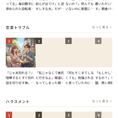
ってる」毎日勝手に
前らが出てけ」と逆
ないの？」呼んでも
慮いただいてお
停められた自転車。
ギレする夫。だが、
いないのに新居にあ
す」朝食バイキ
張り紙も無視された
子供3人を連れて家
がった義母と義妹。
でパンを持ち帰
結果
を出た結果
図々しい態度に夫が
とする客。だが
怒った瞬間
タッフの一言で
恋愛トラブル
もっと見る >
が一変
1
2
3
4
「じゃあ別れる？」
「私じゃなくて彼氏
「何もそこまでしな
「もしかして…
喧嘩するとすぐ別れ
と行きなよ」疎遠に
くても」祝福される
するの？」デー
話を切り出す彼。我
なってしまった親
と思っていたのに。
盤、良い雰囲気
慢できず、本当に別
友。卒業式の日、親
恋の成就と引き換え
の顔が近づいて
れた結果【短編小
友が墓場まで持って
に失った、親友から
瞬間、背筋が凍
説】
いくはずだった事実
の痛烈な「拒絶」
【短編小説】
ハラスメント
もっと見る >
に私は…
1
2
3
4