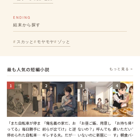
ENDING
結末から探す
スカッと
モヤモヤ
ゾッと
最も人気の短編小説
もっと見る >
1
2
3
4
「また自転車が停ま
「俺名義の家だ、お
「お昼ご飯、用意し
「お持ち帰りを
ってる」毎日勝手に
前らが出てけ」と逆
ないの？」呼んでも
慮いただいてお
停められた自転車。
ギレする夫。だが、
いないのに新居にあ
す」朝食バイキ