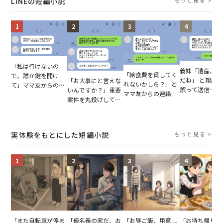
LINEの短編小説
1
2
3
4
「私は行けないの
義妹「遺産、楽
「給食費を貸してく
で、誰か鍵を開け
だね」 と親戚LI
「お大事にと言えな
れないかしら？」と
て」ママ友からの
誤って送信→夫
いんですか？」重要
ママ友からの連絡。
図々しいお願い。だ
はお前は…」告
案件を丸投げして休
だが、ママ友のアカ
が、思いやりのない
れた事実とは【
む後輩。だが、SNS
ウントを見ると…
行動が招いた当然の
小説】
で発覚した嘘と呆れ
【短編小説】
報いとは
た結末
実体験をもとにした短編小説
もっと見る >
1
2
3
4
「また自転車が停ま
「俺名義の家だ、お
「お昼ご飯、用意し
「お持ち帰りを