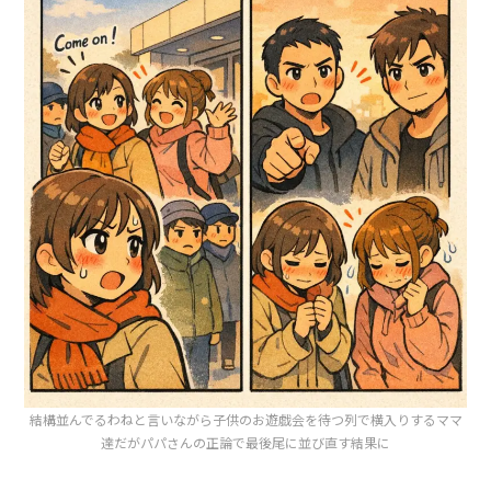
結構並んでるわねと言いながら子供のお遊戯会を待つ列で横入りするママ
達だがパパさんの正論で最後尾に並び直す結果に