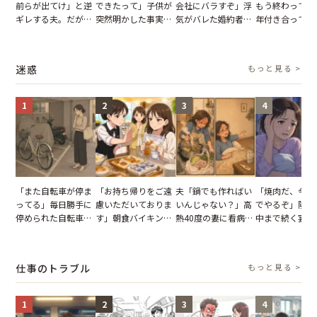
前らが出てけ」と逆
できたって」子供が
会社にバラすぞ」浮
もう終わってる
ギレする夫。だが、
突然明かした事実。
気がバレた婚約者。
年付き合ってい
子供3人を連れて家
単身赴任していた夫
だが、弁護士を連れ
との浮気が発覚
を出た結果
の裏切りに絶句
て問い詰めると、表
が、共通の友人
情が一変
実を伝えた結果
迷惑
もっと見る >
1
2
3
4
「また自転車が停ま
「お持ち帰りをご遠
夫「鍋でも作ればい
「焼肉だ、今夜
ってる」毎日勝手に
慮いただいておりま
いんじゃない？」高
でやるぞ」隣人
停められた自転車。
す」朝食バイキング
熱40度の妻に看病な
中まで続く宴会
張り紙も無視された
でパンを持ち帰ろう
し→冷蔵庫が空でも
が家が眠れず耐
結果
とする客。だが、ス
買い出しに行かせた
いた夏の夜
タッフの一言で状況
一言
仕事のトラブル
もっと見る >
が一変
1
2
3
4