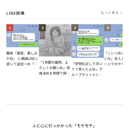
報いとは
図々しい態度に夫が
てしまった結果
た結末
怒った瞬間
LINE誤爆
もっと見る >
1
2
3
4
「こいつめんど
義妹「遺産、楽しみ
いな」友人とメ
だね」 と親戚LINEに
「1年間の雑用、よ
「安物丸出しで浮い
ージでのやり取
誤って送信→夫「実
ろしくお願いね」役
てて笑えたよね」グ
だが、独り言が
はお前は…」告げら
員決めを笑顔で辞退
ループチャットに投
ぬ悲劇を生んだ
れた事実とは【短編
したママ友。夜、送
下された悪口。余裕
編小説】
小説】
られてきたメッセー
の対応を見せたら空
ジに絶句
気が一変した話
ふと心に引っかかった「モヤモヤ」