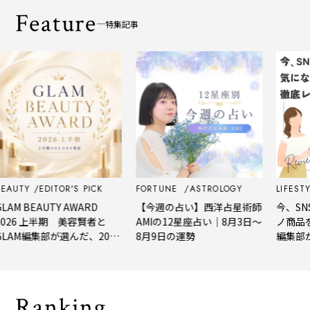
Feature
特集記事
TY
EDITOR'S PICK
FORTUNE
ASTROLOGY
LIFESTYLE
 BEAUTY AWARD
【今週の占い】西洋占星術師
今、SNSで
6 上半期 美容賢者と
AMIの12星座占い｜8月3日～
ノ商品を徹底
M編集部が選んだ、2026
8月9日の運勢
編集部が実
半期の新作ベストコス
一挙公開！
Ranking