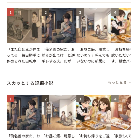
1
2
3
4
「また自転車が停ま
「俺名義の家だ、お
「お昼ご飯、用意し
「お持ち帰りを
ってる」毎日勝手に
前らが出てけ」と逆
ないの？」呼んでも
慮いただいてお
停められた自転車。
ギレする夫。だが、
いないのに新居にあ
す」朝食バイキ
張り紙も無視された
子供3人を連れて家
がった義母と義妹。
でパンを持ち帰
結果
を出た結果
図々しい態度に夫が
とする客。だが
怒った瞬間
タッフの一言で
スカッとする短編小説
もっと見る >
が一変
1
2
3
4
「俺名義の家だ、お
「お昼ご飯、用意し
「お持ち帰りをご遠
「家族5人で3