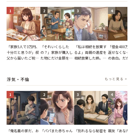
1
2
3
4
「家族5人で3万円、
「それいくらした
「私は相続を放棄す
「借金480万、
十分だと思うが」叔
の？」家族が購入し
るよ」両親の遺産を
返せなくなった
父から届いたご祝
た物にだけ金額を聞
相続放棄した姉。だ
の告白。だが、
儀。だが、夫が当日
いてくる夫。だが、
が、義兄が激昂して
までの行動に思
の席と料理を見て黙
夫の趣味のグッズを
告げた一言に言葉を
凍りついた
り込んだワケ
並べた妻が一言で黙
失った
浮気・不倫
もっと見る >
らせた瞬間
1
2
3
4
「俺名義の家だ、お
「パパまた赤ちゃん
「別れるなら秘密を
親友「あなたと