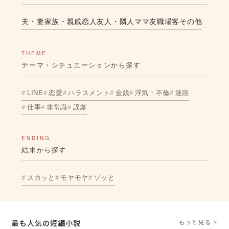
夫・妻
家族・親戚
恋人
友人・隣人
ママ友
職場
客
その他
THEME
テーマ・シチュエーションから探す
LINE
恋愛
ハラスメント
金銭
浮気・不倫
迷惑
仕事
非常識
誤爆
ENDING
結末から探す
スカッと
モヤモヤ
ゾッと
最も人気の短編小説
もっと見る >