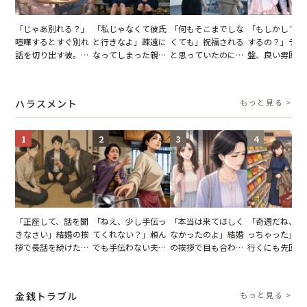
「じゃあ別れる？」
「私じゃなくて彼氏
「何もそこまでしな
「もしかして…
喧嘩するとすぐ別れ
と行きなよ」疎遠に
くても」祝福される
するの？」デー
話を切り出す彼。我
なってしまった親
と思っていたのに。
盤、良い雰囲気
慢できず、本当に別
友。卒業式の日、親
恋の成就と引き換え
の顔が近づいて
れた結果【短編小
友が墓場まで持って
に失った、親友から
瞬間、背筋が凍
説】
いくはずだった事実
の痛烈な「拒絶」
【短編小説】
ハラスメント
もっと見る >
に私は…
1
2
3
4
「正座して、話を聞
「ねえ、少し手伝っ
「本当は来てほしく
「奇遇だね、ま
きなさい」結婚の挨
てくれない？」頼ん
なかったのよ」結婚
っちゃった」ど
拶で長話を続けた義
でも手伝わない夫→
の挨拶で目も合わせ
行くにも先回り
父。話が終わる瞬間
義母の追い討ちを受
てくれない義母。帰
れる知人のこと
に感じた本音とは
け、思わず実家に帰
りの電車で涙を流し
私が家族に打ち
った正月
たワケ
た日
金銭トラブル
もっと見る >