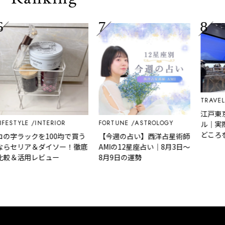
TRAVEL
EDI
江戸東京博
TYLE
INTERIOR
FORTUNE
ASTROLOGY
ル｜実際に
どころを体
ラックを100均で買う
【今週の占い】西洋占星術師
セリア＆ダイソー！徹底
AMIの12星座占い｜8月3日～
＆活用レビュー
8月9日の運勢