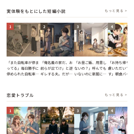
小説】
で発覚した嘘と呆れ
【短編小説】
報いとは
た結末
実体験をもとにした短編小説
もっと見る >
1
2
3
4
「また自転車が停ま
「俺名義の家だ、お
「お昼ご飯、用意し
「お持ち帰りを
ってる」毎日勝手に
前らが出てけ」と逆
ないの？」呼んでも
慮いただいてお
停められた自転車。
ギレする夫。だが、
いないのに新居にあ
す」朝食バイキ
張り紙も無視された
子供3人を連れて家
がった義母と義妹。
でパンを持ち帰
結果
を出た結果
図々しい態度に夫が
とする客。だが
怒った瞬間
タッフの一言で
恋愛トラブル
もっと見る >
が一変
1
2
3
4