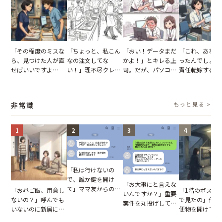
「その程度のミスな
「ちょっと、私こん
「おい！データまだ
「これ、あなた
ら、見つけた人が直
なの注文してな
かよ！」とキレる上
ったんでしょ？
せばいいですよ
い！」理不尽クレー
司。だが、パソコン
責任転嫁する上
ね？」10歳年下の後
マーに正論で挑んだ
のデスクトップ画面
だが、私が見せ
輩のリーダーに指
イキり後輩。先輩の
を見た結果【短編小
業履歴で状況が
摘。だが、返ってき
助言をスルーした結
説】
非常識
もっと見る >
た言葉にため息が止
果
まらない
1
2
3
4
「私は行けないの
で、誰か鍵を開け
「お大事にと言えな
て」ママ友からの
「お昼ご飯、用意し
「1階のポスト
いんですか？」重要
図々しいお願い。だ
ないの？」呼んでも
で見たの」他人
案件を丸投げして休
が、思いやりのない
いないのに新居にあ
便物を開けて読
む後輩。だが、SNS
行動が招いた当然の
がった義母と義妹。
いる住民。目が
で発覚した嘘と呆れ