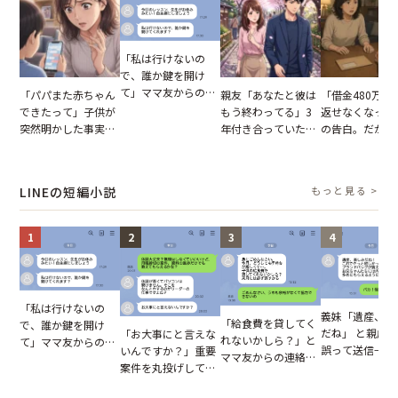
「私は行けないの
で、誰か鍵を開け
て」ママ友からの
「パパまた赤ちゃん
親友「あなたと彼は
「借金480万、
図々しいお願い。だ
できたって」子供が
もう終わってる」3
返せなくなった
が、思いやりのない
突然明かした事実。
年付き合っていた彼
の告白。だが、
行動が招いた当然の
単身赴任していた夫
との浮気が発覚。だ
までの行動に思
報いとは
の裏切りに絶句
が、共通の友人に事
凍りついた
実を伝えた結果
LINEの短編小説
もっと見る >
1
2
3
4
「私は行けないの
義妹「遺産、楽
「給食費を貸してく
で、誰か鍵を開け
だね」 と親戚LI
「お大事にと言えな
れないかしら？」と
て」ママ友からの
誤って送信→夫
いんですか？」重要
ママ友からの連絡。
図々しいお願い。だ
はお前は…」告
案件を丸投げして休
だが、ママ友のアカ
が、思いやりのない
れた事実とは【
む後輩。だが、SNS
ウントを見ると…
行動が招いた当然の