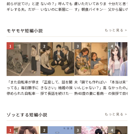
前らが出てけ」と逆
ないの？」呼んでも
慮いただいておりま
十分だと思うが
ギレする夫。だが、
いないのに新居にあ
す」朝食バイキング
父から届いたご
子供3人を連れて家
がった義母と義妹。
でパンを持ち帰ろう
儀。だが、夫が
を出た結果
図々しい態度に夫が
とする客。だが、ス
の席と料理を見
怒った瞬間
タッフの一言で状況
り込んだワケ
モヤモヤ短編小説
もっと見る >
が一変
1
2
3
4
「また自転車が停ま
「正座して、話を聞
夫「鍋でも作ればい
「本当は来てほ
ってる」毎日勝手に
きなさい」結婚の挨
いんじゃない？」高
なかったのよ」
停められた自転車。
拶で長話を続けた義
熱40度の妻に看病な
の挨拶で目も合
張り紙も無視された
父。話が終わる瞬間
し→冷蔵庫が空でも
てくれない義母
結果
に感じた本音とは
買い出しに行かせた
りの電車で涙を
一言
たワケ
ゾッとする短編小説
もっと見る >
1
2
3
4