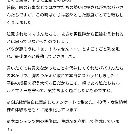
普段、園の行事などではママたちの勢いに押されがちなパパさ
んたちですが、この時ばかりは毅然とした態度がとても頼もし
く見えました。
注意されたママさんたちも、まさか男性陣から正論を言われる
とは思っていなかったのでしょう。
バツが悪そうに「あ、すみません……」とすごすごと列を離
れ、最後尾へと移動していきました。
言いたくても言えなかったことを代弁してくれたパパさんたち
のおかげで、胸のつかえが取れて本当にスカッとしました！
子供の成長を祝う大切な日だからこそ、親である私たちもルー
ルとマナーを守って、気持ちよく過ごしたいものですね。
※GLAMが独自に実施したアンケートで集めた、40代・女性読者
様の体験談をもとに記事化しています
※本コンテンツ内の画像は、生成AIを利用して作成していま
す。