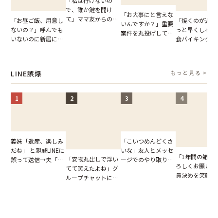
「私は行けないの
で、誰か鍵を開け
「お大事にと言えな
て」ママ友からの
「お昼ご飯、用意し
「焼くのが遅い
いんですか？」重要
図々しいお願い。だ
ないの？」呼んでも
っと早くしろよ
案件を丸投げして休
が、思いやりのない
いないのに新居にあ
食バイキングで
む後輩。だが、SNS
行動が招いた当然の
がった義母と義妹。
る客。だが、ス
で発覚した嘘と呆れ
報いとは
図々しい態度に夫が
フが正論を並べ
た結末
怒った瞬間
果
LINE誤爆
もっと見る >
1
2
3
4
「こいつめんどくさ
義妹「遺産、楽しみ
いな」友人とメッセ
だね」 と親戚LINEに
「1年間の雑用
「安物丸出しで浮い
ージでのやり取り。
誤って送信→夫「実
ろしくお願いね
てて笑えたよね」グ
だが、独り言が思わ
はお前は…」告げら
員決めを笑顔で
ループチャットに投
ぬ悲劇を生んだ【短
れた事実とは【短編
したママ友。夜
下された悪口。余裕
編小説】
小説】
られてきたメッ
の対応を見せたら空
ジに絶句
気が一変した話