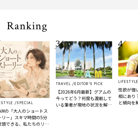
トトリップ
風、淹れたてコ
される「大人の
Ranking
LIFESTYLE
EDI
TRAVEL
EDITOR'S PICK
性欲が強い男性
【2026年6月最新】グアムの
相にあり？人相
今ってどう？何度も渡航して
と傾向を解説！
E
SPECIAL
いる筆者が現地の状況を解
の「大人のショートス
説！
」スキマ時間の5分
きる、私たちのリア