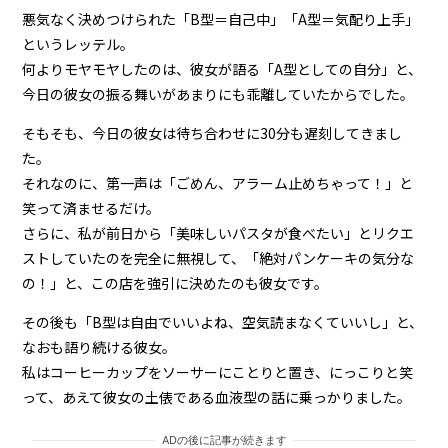
悪気なく決めつけられた「B型＝自己中」「A型＝気配り上手」
というレッテル。
何よりモヤモヤしたのは、彼女が語る「A型としての自分」と、
今日の彼女の振る舞いがあまりにも乖離していたからでした。
そもそも、今日の彼女は待ち合わせに30分も遅刻してきまし
た。
それなのに、第一声は「ごめん、アラーム止めちゃって！」と
笑って済ませるだけ。
さらに、私が前日から「美味しいパスタが食べたい」とリクエ
ストしていたのを完全に無視して、「絶対パンケーキの気分な
の！」と、この店を強引に決めたのも彼女です。
その後も「B型は自由でいいよね、空気読まなくていいし」と、
なおも語り続ける彼女。
私はコーヒーカップをソーサーにことりと置き、にっこりと笑
って、あえて彼女の土俵である血液型の話に乗っかりました。
ADの後に記事が続きます