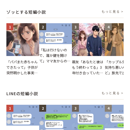
結果
に感じた本音とは
買い出しに行かせた
いた夏の夜
一言
ゾッとする短編小説
もっと見る >
1
2
3
4
「私は行けないの
で、誰か鍵を開け
て」ママ友からの
「パパまた赤ちゃん
親友「あなたと彼は
「カップル気取
図々しいお願い。だ
できたって」子供が
もう終わってる」3
気持ち悪いんだ
が、思いやりのない
突然明かした事実。
年付き合っていた彼
ど」旅先で出会
行動が招いた当然の
単身赴任していた夫
との浮気が発覚。だ
非常識な言葉を
報いとは
の裏切りに絶句
が、共通の友人に事
ける男の子。旅
実を伝えた結果
思い出が台無し
LINEの短編小説
もっと見る >
ってしまった瞬
1
2
3
4