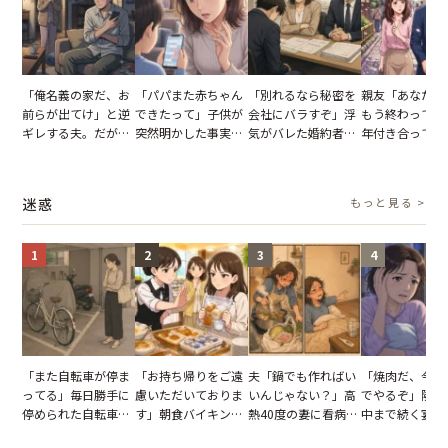
「俺名義の家だ、お
「パパまた赤ちゃん
「別れるなら秘密を
親友「あなたと
前らが出てけ」と逆
できたって」子供が
会社にバラすぞ」浮
もう終わってる
ギレする夫。だが、
突然明かした事実。
気がバレた婚約者。
年付き合ってい
子供3人を連れて家
単身赴任していた夫
だが、弁護士を連れ
との浮気が発覚
を出た結果
の裏切りに絶句
て問い詰めると、表
が、共通の友人
情が一変
実を伝えた結果
迷惑
もっと見る >
1
2
3
4
「また自転車が停ま
「お持ち帰りをご遠
夫「鍋でも作ればい
「焼肉だ、今夜
ってる」毎日勝手に
慮いただいておりま
いんじゃない？」高
でやるぞ」隣人
停められた自転車。
す」朝食バイキング
熱40度の妻に看病な
中まで続く宴会
張り紙も無視された
でパンを持ち帰ろう
し→冷蔵庫が空でも
が家が眠れず耐