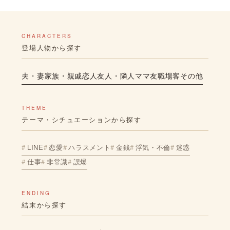
CHARACTERS
登場人物から探す
夫・妻
家族・親戚
恋人
友人・隣人
ママ友
職場
客
その他
THEME
テーマ・シチュエーションから探す
LINE
恋愛
ハラスメント
金銭
浮気・不倫
迷惑
仕事
非常識
誤爆
ENDING
結末から探す