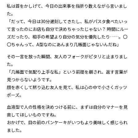
私は首をかしげて、今日の出来事を指折り数えながら言いまし
た。
「だって、今日は30分遅刻してきたし、私がパスタ食べたいっ
て言ったのにお店も自分で決めちゃったじゃない？ 時間にルー
ズだったり、相手の希望より自分の気分を優先したり……。〇
〇ちゃんって、A型なのにあんまり几帳面じゃないんだね」
その一言を放った瞬間、友人のフォークがピタリと止まりまし
た。
「几帳面で気配り上手な私」という前提を崩され、返す言葉が
見つからないようです。
顔を赤くして黙り込む友人を見て、私は心の中で小さくガッツ
ポーズ。
血液型で人の性格を決めつける前に、まずは自分のマナーを見
直してほしいものですね。
おかげで、目の前のパンケーキがいつもより美味しく感じられ
ました。