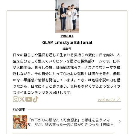
PROFILE
GLAM Lifestyle Editorial
編集部
日々の暮らしや選択を通して生まれる気持ちの変化に目を向け、人
生を自分らしく整えていくヒントを届ける編集部チームです。仕事
や人間関係、暮らしの質、価値観の揺らぎ。さまざまなテーマを横
断しながら、今の自分にとって心地よい選択とは何かを考え、無理
のない距離感で情報を発信しています。ときには短編小説の力も借
りながら、日常にそっと寄り添い、気持ちを軽くするようなライフ
スタイルコンテンツをお届けします。
website
前の記事
「お下がりの服なんて可哀想よ」と嫌味を言うママ
友。だが、娘の放った一言に顔が引きつった【短編小
説】