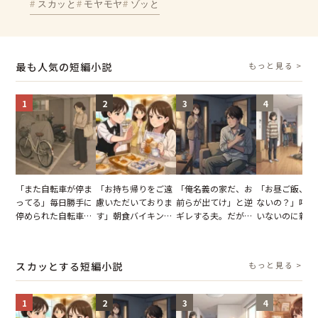
スカッと
モヤモヤ
ゾッと
最も人気の短編小説
もっと見る >
1
2
3
4
「また自転車が停ま
「お持ち帰りをご遠
「俺名義の家だ、お
「お昼ご飯、用
ってる」毎日勝手に
慮いただいておりま
前らが出てけ」と逆
ないの？」呼ん
停められた自転車。
す」朝食バイキング
ギレする夫。だが、
いないのに新居
張り紙も無視された
でパンを持ち帰ろう
子供3人を連れて家
がった義母と義
結果
とする客。だが、ス
を出た結果
図々しい態度に
タッフの一言で状況
怒った瞬間
スカッとする短編小説
もっと見る >
が一変
1
2
3
4