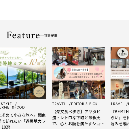
Feature
特集記事
LE
TRAVEL
EDITOR'S PICK
TRAVEL
EDITO
T&FOOD
【柴又食べ歩き】アヤタビ
『BERTH COF
て小さな旅へ。関東
流・レトロな下町と帝釈天
らい』を体験レ
れたい「避暑地カフ
で、心とお腹を満たすショー
混みを離れて深