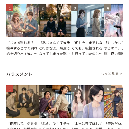
1
2
3
4
「じゃあ別れる？」
「私じゃなくて彼氏
「何もそこまでしな
「もしかして…
喧嘩するとすぐ別れ
と行きなよ」疎遠に
くても」祝福される
するの？」デー
話を切り出す彼。我
なってしまった親
と思っていたのに。
盤、良い雰囲気
慢できず、本当に別
友。卒業式の日、親
恋の成就と引き換え
の顔が近づいて
れた結果【短編小
友が墓場まで持って
に失った、親友から
瞬間、背筋が凍
説】
いくはずだった事実
の痛烈な「拒絶」
【短編小説】
ハラスメント
もっと見る >
に私は…
1
2
3
4
「正座して、話を聞
「ねえ、少し手伝っ
「本当は来てほしく
「奇遇だね、ま
きなさい」結婚の挨
てくれない？」頼ん
なかったのよ」結婚
っちゃった」ど