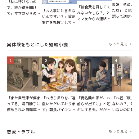
「私は行けないの
義妹「遺産、楽
「給食費を貸してく
で、誰か鍵を開け
だね」 と親戚LI
「お大事にと言えな
れないかしら？」と
て」ママ友からの
誤って送信→夫
いんですか？」重要
ママ友からの連絡。
図々しいお願い。だ
はお前は…」告
案件を丸投げして休
だが、ママ友のアカ
が、思いやりのない
れた事実とは【
む後輩。だが、SNS
ウントを見ると…
行動が招いた当然の
小説】
で発覚した嘘と呆れ
【短編小説】
報いとは
た結末
実体験をもとにした短編小説
もっと見る >
1
2
3
4
「また自転車が停ま
「お持ち帰りをご遠
「俺名義の家だ、お
「お昼ご飯、用
ってる」毎日勝手に
慮いただいておりま
前らが出てけ」と逆
ないの？」呼ん
停められた自転車。
す」朝食バイキング
ギレする夫。だが、
いないのに新居
張り紙も無視された
でパンを持ち帰ろう
子供3人を連れて家
がった義母と義
結果
とする客。だが、ス
を出た結果
図々しい態度に
タッフの一言で状況
怒った瞬間
恋愛トラブル
もっと見る >
が一変