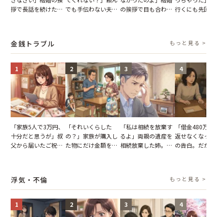
拶で長話を続けた義
でも手伝わない夫→
の挨拶で目も合わせ
行くにも先回り
父。話が終わる瞬間
義母の追い討ちを受
てくれない義母。帰
れる知人のこと
に感じた本音とは
け、思わず実家に帰
りの電車で涙を流し
私が家族に打ち
った正月
たワケ
た日
金銭トラブル
もっと見る >
1
2
3
4
「家族5人で3万円、
「それいくらした
「私は相続を放棄す
「借金480万、
十分だと思うが」叔
の？」家族が購入し
るよ」両親の遺産を
返せなくなった
父から届いたご祝
た物にだけ金額を聞
相続放棄した姉。だ
の告白。だが、
儀。だが、夫が当日
いてくる夫。だが、
が、義兄が激昂して
までの行動に思
の席と料理を見て黙
夫の趣味のグッズを
告げた一言に言葉を
凍りついた
り込んだワケ
並べた妻が一言で黙
失った
浮気・不倫
もっと見る >
らせた瞬間
1
2
3
4