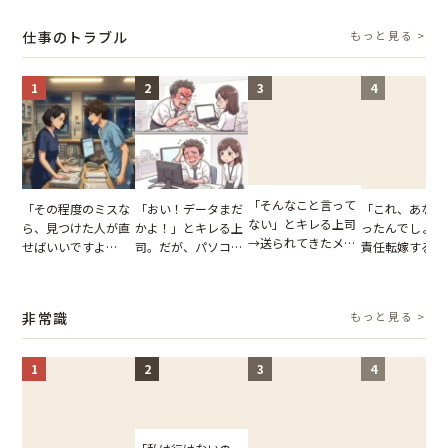
結果
とする客。だが、ス
買い出しに行かせた
いた夏の夜
タッフの一言で状況
一言
仕事のトラブル
もっと見る >
が一変
1
2
3
4
「そんなこと言って
「その程度のミスな
「おい！データまだ
「これ、あなた
ない」とキレる上司
ら、見つけた人が直
かよ！」とキレる上
ったんでしょ？
→送られてきたメッ
せばいいですよ
司。だが、パソコン
責任転嫁する上
セージの、直前のや
ね？」10歳年下の後
のデスクトップ画面
だが、私が見せ
り取りを見た結果
輩のリーダーに指
を見た結果【短編小
業履歴で状況が
【短編小説】
摘。だが、返ってき
説】
非常識
もっと見る >
た言葉にため息が止
まらない
1
2
3
4