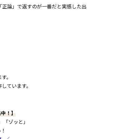
「正論」で返すのが一番だと実感した出
ます。
作しています。
集中！】
」「ゾッと」
い！
ム ／