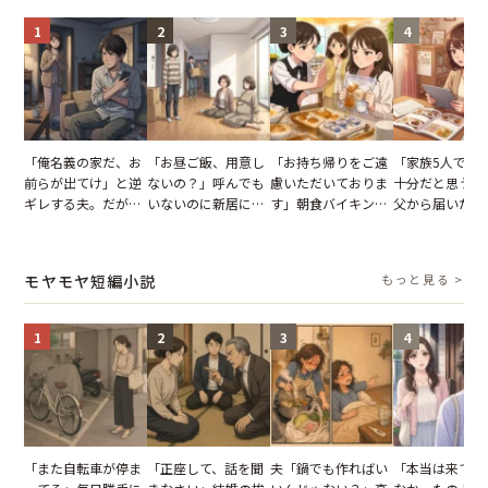
1
2
3
4
「俺名義の家だ、お
「お昼ご飯、用意し
「お持ち帰りをご遠
「家族5人で3
前らが出てけ」と逆
ないの？」呼んでも
慮いただいておりま
十分だと思うが
ギレする夫。だが、
いないのに新居にあ
す」朝食バイキング
父から届いたご
子供3人を連れて家
がった義母と義妹。
でパンを持ち帰ろう
儀。だが、夫が
を出た結果
図々しい態度に夫が
とする客。だが、ス
の席と料理を見
怒った瞬間
タッフの一言で状況
り込んだワケ
モヤモヤ短編小説
もっと見る >
が一変
1
2
3
4
「また自転車が停ま
「正座して、話を聞
夫「鍋でも作ればい
「本当は来てほ