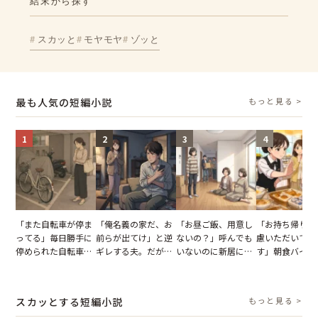
結末から探す
スカッと
モヤモヤ
ゾッと
最も人気の短編小説
もっと見る >
1
2
3
4
「また自転車が停ま
「俺名義の家だ、お
「お昼ご飯、用意し
「お持ち帰りを
ってる」毎日勝手に
前らが出てけ」と逆
ないの？」呼んでも
慮いただいてお
停められた自転車。
ギレする夫。だが、
いないのに新居にあ
す」朝食バイキ
張り紙も無視された
子供3人を連れて家
がった義母と義妹。
でパンを持ち帰
結果
を出た結果
図々しい態度に夫が
とする客。だが
怒った瞬間
タッフの一言で
スカッとする短編小説
もっと見る >
が一変