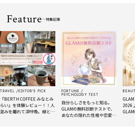
Feature
特集記事
EL
EDITOR'S PICK
FORTUNE
BEAUTY
E
PSYCHOLOGY TEST
RTH COFFEE みなとみ
GLAM BEA
自分らしさをもっと知る。
』を体験レビュー！！人
2026 上
GLAMの無料診断テストで、
を離れて深呼吸。緑と
GLAM編集
あなたの隠れた性格や恋愛タ
淹れたてコーヒーに癒や
年上半期の
イプをチェック
る「大人の隠れ家」
メ。