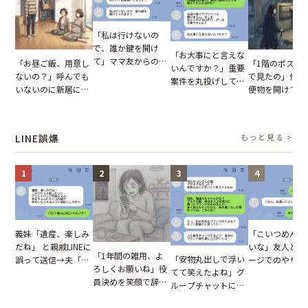
「私は行けないの
で、誰か鍵を開け
「お大事にと言えな
て」ママ友からの
「お昼ご飯、用意し
「1階のポスト
いんですか？」重要
図々しいお願い。だ
ないの？」呼んでも
で見たの」他人
案件を丸投げして休
が、思いやりのない
いないのに新居にあ
便物を開けて読
む後輩。だが、SNS
行動が招いた当然の
がった義母と義妹。
いる住民。目が
で発覚した嘘と呆れ
報いとは
図々しい態度に夫が
てしまった結果
た結末
怒った瞬間
LINE誤爆
もっと見る >
1
2
3
4
「こいつめんど
義妹「遺産、楽しみ
いな」友人とメ
だね」 と親戚LINEに
「1年間の雑用、よ
「安物丸出しで浮い
ージでのやり取
誤って送信→夫「実
ろしくお願いね」役
てて笑えたよね」グ
だが、独り言が
はお前は…」告げら
員決めを笑顔で辞退
ループチャットに投
ぬ悲劇を生んだ
れた事実とは【短編
したママ友。夜、送
下された悪口。余裕
編小説】
小説】
られてきたメッセー