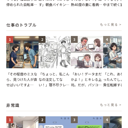
停められた自転車。
す」朝食バイキング
熱40度の妻に看病な
中まで続く宴会
張り紙も無視された
でパンを持ち帰ろう
し→冷蔵庫が空でも
が家が眠れず耐
結果
とする客。だが、ス
買い出しに行かせた
いた夏の夜
タッフの一言で状況
一言
仕事のトラブル
もっと見る >
が一変
1
2
3
4
「その程度のミスな
「ちょっと、私こん
「おい！データまだ
「これ、あなた
ら、見つけた人が直
なの注文してな
かよ！」とキレる上
ったんでしょ？
せばいいですよ
い！」理不尽クレー
司。だが、パソコン
責任転嫁する上
ね？」10歳年下の後
マーに正論で挑んだ
のデスクトップ画面
だが、私が見せ
輩のリーダーに指
イキり後輩。先輩の
を見た結果【短編小
業履歴で状況が
摘。だが、返ってき
助言をスルーした結
説】
非常識
もっと見る >
た言葉にため息が止
果
まらない
1
2
3
4