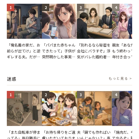
1
2
3
4
「俺名義の家だ、お
「パパまた赤ちゃん
「別れるなら秘密を
親友「あなたと
前らが出てけ」と逆
できたって」子供が
会社にバラすぞ」浮
もう終わってる
ギレする夫。だが、
突然明かした事実。
気がバレた婚約者。
年付き合ってい
子供3人を連れて家
単身赴任していた夫
だが、弁護士を連れ
との浮気が発覚
を出た結果
の裏切りに絶句
て問い詰めると、表
が、共通の友人
情が一変
実を伝えた結果
迷惑
もっと見る >
1
2
3
4
「また自転車が停ま
「お持ち帰りをご遠
夫「鍋でも作ればい
「焼肉だ、今夜
ってる」毎日勝手に
慮いただいておりま
いんじゃない？」高
でやるぞ」隣人