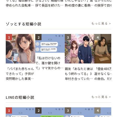
ってる」毎日勝手に
きなさい」結婚の挨
いんじゃない？」高
なかったのよ」
停められた自転車。
拶で長話を続けた義
熱40度の妻に看病な
の挨拶で目も合
張り紙も無視された
父。話が終わる瞬間
し→冷蔵庫が空でも
てくれない義母
結果
に感じた本音とは
買い出しに行かせた
りの電車で涙を
一言
たワケ
ゾッとする短編小説
もっと見る >
1
2
3
4
「私は行けないの
で、誰か鍵を開け
て」ママ友からの
「パパまた赤ちゃん
親友「あなたと彼は
「借金480万、
図々しいお願い。だ
できたって」子供が
もう終わってる」3
返せなくなった
が、思いやりのない
突然明かした事実。
年付き合っていた彼
の告白。だが、
行動が招いた当然の
単身赴任していた夫
との浮気が発覚。だ
までの行動に思
報いとは
の裏切りに絶句
が、共通の友人に事
凍りついた
実を伝えた結果
LINEの短編小説
もっと見る >
1
2
3
4