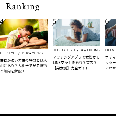
Ranking
LIFESTYLE
LOVE&WEDDING
LIFESTYLE
TYLE
EDITOR'S PICK
マッチングアプリで女性から
ボディタッ
が強い男性の特徴とは人
LINE交換！脈あり？業者？
ッセージ！
あり？人相学で見る特徴
【男女別】完全ガイド
でわかる【
向を解説！
情】を徹底