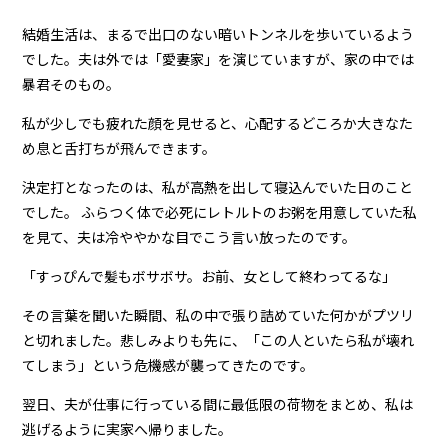
結婚生活は、まるで出口のない暗いトンネルを歩いているよう
でした。夫は外では「愛妻家」を演じていますが、家の中では
暴君そのもの。
私が少しでも疲れた顔を見せると、心配するどころか大きなた
め息と舌打ちが飛んできます。
決定打となったのは、私が高熱を出して寝込んでいた日のこと
でした。 ふらつく体で必死にレトルトのお粥を用意していた私
を見て、夫は冷ややかな目でこう言い放ったのです。
「すっぴんで髪もボサボサ。お前、女として終わってるな」
その言葉を聞いた瞬間、私の中で張り詰めていた何かがプツリ
と切れました。悲しみよりも先に、「この人といたら私が壊れ
てしまう」という危機感が襲ってきたのです。
翌日、夫が仕事に行っている間に最低限の荷物をまとめ、私は
逃げるように実家へ帰りました。