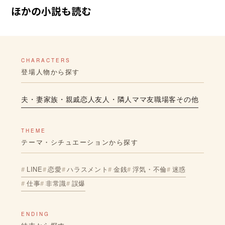
ほかの小説も読む
CHARACTERS
登場人物から探す
夫・妻
家族・親戚
恋人
友人・隣人
ママ友
職場
客
その他
THEME
テーマ・シチュエーションから探す
LINE
恋愛
ハラスメント
金銭
浮気・不倫
迷惑
仕事
非常識
誤爆
ENDING