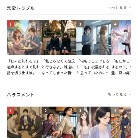
怒った瞬間
タッフの一言で
恋愛トラブル
もっと見る >
が一変
1
2
3
4
「じゃあ別れる？」
「私じゃなくて彼氏
「何もそこまでしな
「もしかして…
喧嘩するとすぐ別れ
と行きなよ」疎遠に
くても」祝福される
するの？」デー
話を切り出す彼。我
なってしまった親
と思っていたのに。
盤、良い雰囲気
慢できず、本当に別
友。卒業式の日、親
恋の成就と引き換え
の顔が近づいて
れた結果【短編小
友が墓場まで持って
に失った、親友から
瞬間、背筋が凍
説】
いくはずだった事実
の痛烈な「拒絶」
【短編小説】
ハラスメント
もっと見る >
に私は…
1
2
3
4