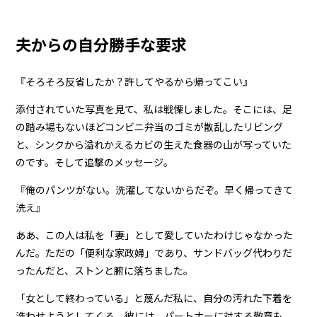
夫からの自分勝手な要求
『そろそろ反省したか？許してやるから帰ってこい』
添付されていた写真を見て、私は戦慄しました。そこには、足
の踏み場もないほどコンビニ弁当のゴミが散乱したリビング
と、シンクから溢れかえるカビの生えた食器の山が写っていた
のです。そして追撃のメッセージ。
『俺のパンツがない。洗濯してないからだぞ。早く帰ってきて
洗え』
ああ、この人は私を「妻」として愛していたわけじゃなかった
んだ。ただの「便利な家政婦」であり、サンドバッグ代わりだ
ったんだと、ストンと腑に落ちました。
「女として終わっている」と蔑んだ私に、自分の汚れた下着を
洗わせようとしてくる。彼には、パートナーに対する敬意も、