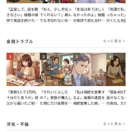
「正座して、話を聞
「ねえ、少し手伝っ
「本当は来てほしく
「奇遇だね、ま
きなさい」結婚の挨
てくれない？」頼ん
なかったのよ」結婚
っちゃった」ど
拶で長話を続けた義
でも手伝わない夫→
の挨拶で目も合わせ
行くにも先回り
父。話が終わる瞬間
義母の追い討ちを受
てくれない義母。帰
れる知人のこと
に感じた本音とは
け、思わず実家に帰
りの電車で涙を流し
私が家族に打ち
った正月
たワケ
た日
金銭トラブル
もっと見る >
1
2
3
4
「家族5人で3万円、
「それいくらした
「私は相続を放棄す
「借金480万、
十分だと思うが」叔
の？」家族が購入し
るよ」両親の遺産を
返せなくなった
父から届いたご祝
た物にだけ金額を聞
相続放棄した姉。だ
の告白。だが、
儀。だが、夫が当日
いてくる夫。だが、
が、義兄が激昂して
までの行動に思
の席と料理を見て黙
夫の趣味のグッズを
告げた一言に言葉を
凍りついた
り込んだワケ
並べた妻が一言で黙
失った
浮気・不倫
もっと見る >
らせた瞬間