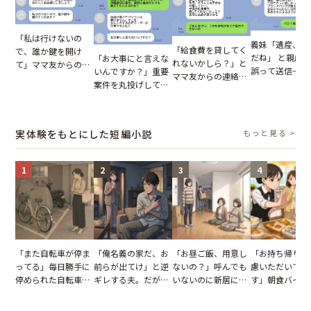
「私は行けないの
義妹「遺産、楽
「給食費を貸してく
で、誰か鍵を開け
だね」 と親戚LI
「お大事にと言えな
れないかしら？」と
て」ママ友からの
誤って送信→夫
いんですか？」重要
ママ友からの連絡。
図々しいお願い。だ
はお前は…」告
案件を丸投げして休
だが、ママ友のアカ
が、思いやりのない
れた事実とは【
む後輩。だが、SNS
ウントを見ると…
行動が招いた当然の
小説】
で発覚した嘘と呆れ
【短編小説】
報いとは
た結末
実体験をもとにした短編小説
もっと見る >
1
2
3
4
「また自転車が停ま
「俺名義の家だ、お
「お昼ご飯、用意し
「お持ち帰りを
ってる」毎日勝手に
前らが出てけ」と逆
ないの？」呼んでも
慮いただいてお
停められた自転車。
ギレする夫。だが、
いないのに新居にあ
す」朝食バイキ
張り紙も無視された
子供3人を連れて家
がった義母と義妹。
でパンを持ち帰
結果
を出た結果
図々しい態度に夫が
とする客。だが