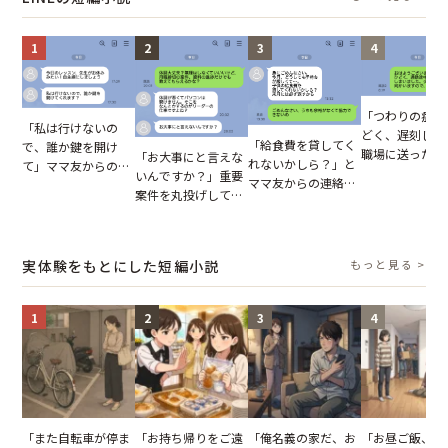
ってしまった瞬
1
2
3
4
「つわりの症状
「私は行けないの
どく、遅刻しま
「給食費を貸してく
で、誰か鍵を開け
職場に送ったメ
「お大事にと言えな
れないかしら？」と
て」ママ友からの
ージ→普段は優
いんですか？」重要
ママ友からの連絡。
図々しいお願い。だ
上司の豹変に凍
案件を丸投げして休
だが、ママ友のアカ
が、思いやりのない
いた
む後輩。だが、SNS
ウントを見ると…
行動が招いた当然の
で発覚した嘘と呆れ
【短編小説】
報いとは
た結末
実体験をもとにした短編小説
もっと見る >
1
2
3
4
「また自転車が停ま
「お持ち帰りをご遠
「俺名義の家だ、お
「お昼ご飯、用