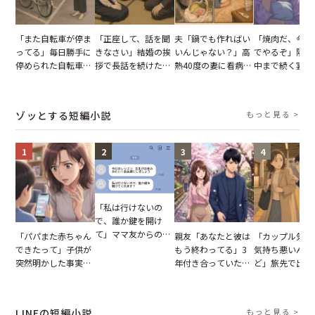
「また自転車が停ま
「正座して、話を聞
夫「鍋でも作ればい
「焼肉だ、今夜
ってる」毎日勝手に
きなさい」結婚の挨
いんじゃない？」高
でやるぞ」隣人
停められた自転車。
拶で長話を続けた義
熱40度の妻に看病な
中まで続く宴会
張り紙も無視された
父。話が終わる瞬間
し→冷蔵庫が空でも
が家が眠れず耐
結果
に感じた本音とは
買い出しに行かせた
いた夏の夜
一言
ゾッとする短編小説
もっと見る >
1
2
3
4
「私は行けないの
で、誰か鍵を開け
て」ママ友からの
「パパまた赤ちゃん
親友「あなたと彼は
「カップル気取
図々しいお願い。だ
できたって」子供が
もう終わってる」3
気持ち悪いんだ
が、思いやりのない
突然明かした事実。
年付き合っていた彼
ど」旅先で出会
行動が招いた当然の
単身赴任していた夫
との浮気が発覚。だ
非常識な言葉を
報いとは
の裏切りに絶句
が、共通の友人に事
ける男の子。旅
実を伝えた結果
思い出が台無し
LINEの短編小説
もっと見る >