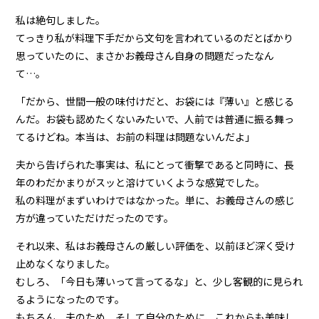
私は絶句しました。
てっきり私が料理下手だから文句を言われているのだとばかり
思っていたのに、まさかお義母さん自身の問題だったなん
て…。
「だから、世間一般の味付けだと、お袋には『薄い』と感じる
んだ。お袋も認めたくないみたいで、人前では普通に振る舞っ
てるけどね。本当は、お前の料理は問題ないんだよ」
夫から告げられた事実は、私にとって衝撃であると同時に、長
年のわだかまりがスッと溶けていくような感覚でした。
私の料理がまずいわけではなかった。単に、お義母さんの感じ
方が違っていただけだったのです。
それ以来、私はお義母さんの厳しい評価を、以前ほど深く受け
止めなくなりました。
むしろ、「今日も薄いって言ってるな」と、少し客観的に見られ
るようになったのです。
もちろん、夫のため、そして自分のために、これからも美味し