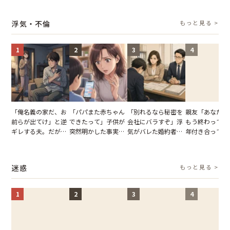
の席と料理を見て黙
幹事のいとこが告げ
夫の趣味のグッズを
告げた一言に言
り込んだワケ
た一言とは
並べた妻が一言で黙
失った
浮気・不倫
もっと見る >
らせた瞬間
1
2
3
4
「俺名義の家だ、お
「パパまた赤ちゃん
「別れるなら秘密を
親友「あなたと
前らが出てけ」と逆
できたって」子供が
会社にバラすぞ」浮
もう終わってる
ギレする夫。だが、
突然明かした事実。
気がバレた婚約者。
年付き合ってい
子供3人を連れて家
単身赴任していた夫
だが、弁護士を連れ
との浮気が発覚
を出た結果
の裏切りに絶句
て問い詰めると、表
が、共通の友人
情が一変
実を伝えた結果
迷惑
もっと見る >
1
2
3
4