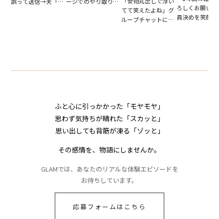
「安物丸出しで浮い
ージでのやり取り。
誤って送信→夫「実
ろしくお願いね
てて笑えたよね」グ
だが、独り言が思わ
はお前は…」告げら
員決めを笑顔で
ループチャットに投
ぬ悲劇を生んだ【短
れた事実とは【短編
したママ友。夜
下された悪口。余裕
編小説】
小説】
られてきたメッ
の対応を見せたら空
ジに絶句
気が一変した話
ふと心に引っかかった「モヤモヤ」
思わず気持ちが晴れた「スカッと」
思い出しても背筋が凍る「ゾッと」
その感情を、物語にしませんか。
GLAMでは、あなたのリアルな体験エピソードを
お待ちしています。
応募フォームはこちら