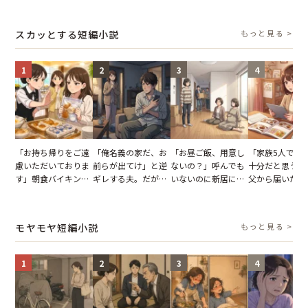
結果
とする客。だが、ス
を出た結果
図々しい態度に
タッフの一言で状況
怒った瞬間
スカッとする短編小説
もっと見る >
が一変
1
2
3
4
「お持ち帰りをご遠
「俺名義の家だ、お
「お昼ご飯、用意し
「家族5人で3
慮いただいておりま
前らが出てけ」と逆
ないの？」呼んでも
十分だと思うが
す」朝食バイキング
ギレする夫。だが、
いないのに新居にあ
父から届いたご
でパンを持ち帰ろう
子供3人を連れて家
がった義母と義妹。
儀。だが、夫が
とする客。だが、ス
を出た結果
図々しい態度に夫が
の席と料理を見
タッフの一言で状況
怒った瞬間
り込んだワケ
モヤモヤ短編小説
もっと見る >
が一変
1
2
3
4