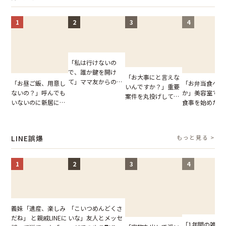
まらない
1
2
3
4
「私は行けないの
で、誰か鍵を開け
「お大事にと言えな
て」ママ友からの
「お昼ご飯、用意し
「お弁当食べよ
いんですか？」重要
図々しいお願い。だ
ないの？」呼んでも
か」美容室で堂
案件を丸投げして休
が、思いやりのない
いないのに新居にあ
食事を始めた親
む後輩。だが、SNS
行動が招いた当然の
がった義母と義妹。
に、私が言葉を
で発覚した嘘と呆れ
報いとは
図々しい態度に夫が
た瞬間
た結末
怒った瞬間
LINE誤爆
もっと見る >
1
2
3
4
「こいつめんどくさ
義妹「遺産、楽しみ
いな」友人とメッセ
だね」 と親戚LINEに
「1年間の雑用