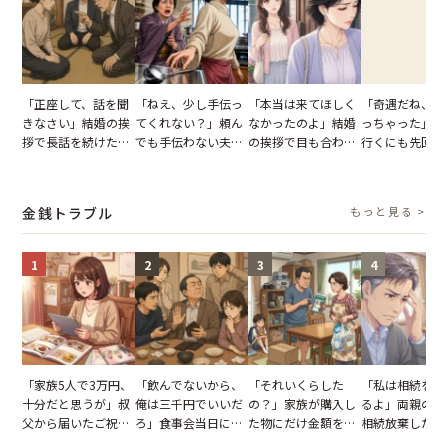
「正座して、話を聞
「ねえ、少し手伝っ
「本当は来てほしく
「奇遇だね、ま
きなさい」結婚の挨
てくれない？」頼ん
なかったのよ」結婚
っちゃった」ど
拶で長話を続けた義
でも手伝わない夫→
の挨拶で目も合わせ
行くにも先回り
父。話が終わる瞬間
義母の追い討ちを受
てくれない義母。帰
れる知人のこと
に感じた本音とは
け、思わず実家に帰
りの電車で涙を流し
私が家族に打ち
った正月
たワケ
た日
金銭トラブル
もっと見る >
1
2
3
4
「家族5人で3万円、
「飲んでないから、
「それいくらした
「私は相続を放
十分だと思うが」叔
俺は三千円でいいだ
の？」家族が購入し
るよ」両親の遺
父から届いたご祝
ろ」食事会当日に主
た物にだけ金額を聞
相続放棄した姉
儀。だが、夫が当日
張した叔父。だが、
いてくる夫。だが、
が、義兄が激昂