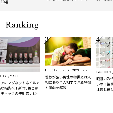
トトリップ
風、淹れたてコ
される「大人の
Ranking
LIFESTYLE
EDITOR'S PICK
FASHION
EDIT
MAKE UP
性欲が強い男性の特徴とは人
眼鏡のZoffとJ
相にあり？人相学で見る特徴
マグネットネイルで
いの？後悔しな
と傾向を解説！
先へ！新作5色と専
比較と選び方ガ
ックの使用感レビュ