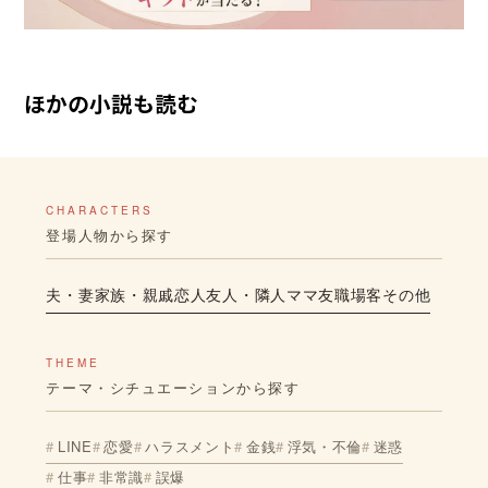
ほかの小説も読む
CHARACTERS
登場人物から探す
夫・妻
家族・親戚
恋人
友人・隣人
ママ友
職場
客
その他
THEME
テーマ・シチュエーションから探す
LINE
恋愛
ハラスメント
金銭
浮気・不倫
迷惑
仕事
非常識
誤爆