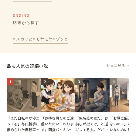
ENDING
結末から探す
スカッと
モヤモヤ
ゾッと
最も人気の短編小説
もっと見る >
1
2
3
4
「また自転車が停ま
「お持ち帰りをご遠
「俺名義の家だ、お
「お昼ご飯、用
ってる」毎日勝手に
慮いただいておりま
前らが出てけ」と逆
ないの？」呼ん
停められた自転車。
す」朝食バイキング
ギレする夫。だが、
いないのに新居
張り紙も無視された
でパンを持ち帰ろう
子供3人を連れて家
がった義母と義