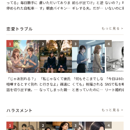
ってる」毎日勝手に
慮いただいておりま
前らが出てけ」と逆
ないの？」呼ん
停められた自転車。
す」朝食バイキング
ギレする夫。だが、
いないのに新居
張り紙も無視された
でパンを持ち帰ろう
子供3人を連れて家
がった義母と義
結果
とする客。だが、ス
を出た結果
図々しい態度に
タッフの一言で状況
怒った瞬間
恋愛トラブル
もっと見る >
が一変
1
2
3
4
「じゃあ別れる？」
「私じゃなくて彼氏
「何もそこまでしな
「今日は60点
喧嘩するとすぐ別れ
と行きなよ」疎遠に
くても」祝福される
SNSで私を嘲笑
話を切り出す彼。我
なってしまった親
と思っていたのに。
リート婚約者。
慢できず、本当に別
友。卒業式の日、親
恋の成就と引き換え
が集まる誕生日
れた結果【短編小
友が墓場まで持って
に失った、親友から
「裏の顔」を画
説】
いくはずだった事実
の痛烈な「拒絶」
晒して人生ごと
ハラスメント
もっと見る >
に私は…
し直した話
1
2
3
4