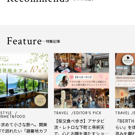
Feature
特集記事
LE
TRAVEL
EDITOR'S PICK
TRAVEL
EDITO
T&FOOD
【柴又食べ歩き】アヤタビ
『BERTH COF
て小さな旅へ。関東
流・レトロな下町と帝釈天
らい』を体験レ
れたい「避暑地カフ
で、心とお腹を満たすショー
混みを離れて深