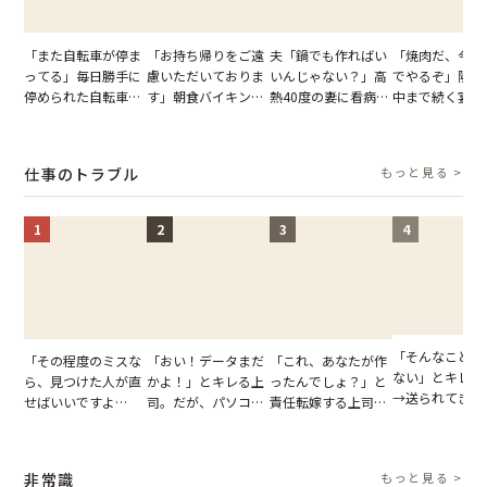
「また自転車が停ま
「お持ち帰りをご遠
夫「鍋でも作ればい
「焼肉だ、今夜
ってる」毎日勝手に
慮いただいておりま
いんじゃない？」高
でやるぞ」隣人
停められた自転車。
す」朝食バイキング
熱40度の妻に看病な
中まで続く宴会
張り紙も無視された
でパンを持ち帰ろう
し→冷蔵庫が空でも
が家が眠れず耐
結果
とする客。だが、ス
買い出しに行かせた
いた夏の夜
タッフの一言で状況
一言
仕事のトラブル
もっと見る >
が一変
1
2
3
4
「そんなこと言
「その程度のミスな
「おい！データまだ
「これ、あなたが作
ない」とキレる
ら、見つけた人が直
かよ！」とキレる上
ったんでしょ？」と
→送られてきた
せばいいですよ
司。だが、パソコン
責任転嫁する上司。
セージの、直前
ね？」10歳年下の後
のデスクトップ画面
だが、私が見せた作
り取りを見た結
輩のリーダーに指
を見た結果【短編小
業履歴で状況が一変
【短編小説】
摘。だが、返ってき
説】
非常識
もっと見る >
た言葉にため息が止