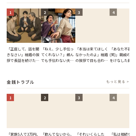
1
2
3
4
「正座して、話を聞
「ねえ、少し手伝っ
「本当は来てほしく
「あなた不器用
きなさい」結婚の挨
てくれない？」頼ん
なかったのよ」結婚
(笑)」親戚の前
拶で長話を続けた義
でも手伝わない夫→
の挨拶で目も合わせ
をけなした義母
父。話が終わる瞬間
義母の追い討ちを受
てくれない義母。帰
日、夫がきっぱ
に感じた本音とは
け、思わず実家に帰
りの電車で涙を流し
い返した結果
った正月
たワケ
金銭トラブル
もっと見る >
1
2
3
4
「家族5人で3万円、
「飲んでないから、
「それいくらした
「私は相続を放