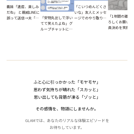
「こいつめんどくさ
義妹「遺産、楽しみ
いな」友人とメッセ
だね」 と親戚LINEに
「1年間の雑用
「安物丸出しで浮い
ージでのやり取り。
誤って送信→夫「実
ろしくお願いね
てて笑えたよね」グ
だが、独り言が思わ
はお前は…」告げら
員決めを笑顔で
ループチャットに投
ぬ悲劇を生んだ【短
れた事実とは【短編
したママ友。夜
下された悪口。余裕
編小説】
小説】
られてきたメッ
の対応を見せたら空
ジに絶句
気が一変した話
ふと心に引っかかった「モヤモヤ」
思わず気持ちが晴れた「スカッと」
思い出しても背筋が凍る「ゾッと」
その感情を、物語にしませんか。
GLAMでは、あなたのリアルな体験エピソードを
お待ちしています。