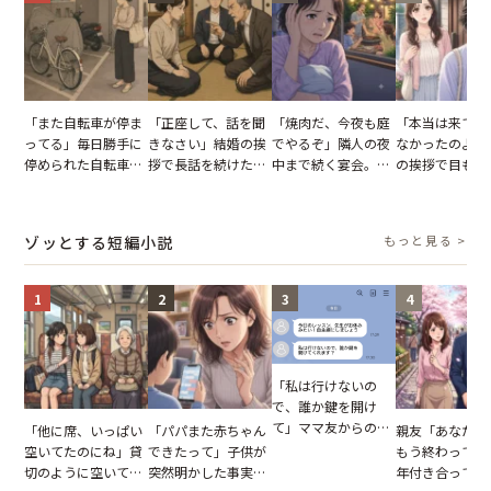
「また自転車が停ま
「正座して、話を聞
「焼肉だ、今夜も庭
「本当は来てほ
ってる」毎日勝手に
きなさい」結婚の挨
でやるぞ」隣人の夜
なかったのよ」
停められた自転車。
拶で長話を続けた義
中まで続く宴会。我
の挨拶で目も合
張り紙も無視された
父。話が終わる瞬間
が家が眠れず耐え抜
てくれない義母
結果
に感じた本音とは
いた夏の夜
りの電車で涙を
たワケ
ゾッとする短編小説
もっと見る >
1
2
3
4
「私は行けないの
で、誰か鍵を開け
て」ママ友からの
「他に席、いっぱい
「パパまた赤ちゃん
親友「あなたと
図々しいお願い。だ
空いてたのにね」貸
できたって」子供が
もう終わってる
が、思いやりのない
切のように空いてる
突然明かした事実。
年付き合ってい
行動が招いた当然の