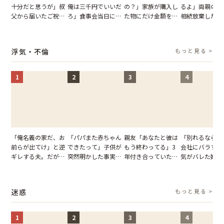
十分だと思うが」叔
俺は三千円でいいだ
の？」家族が購入し
るよ」両親の遺
父から届いたご祝
ろ」食事会当日に主
た物にだけ金額を聞
相続放棄した姉
儀。だが、夫が当日
張した叔父。だが、
いてくる夫。だが、
が、義兄が激昂
の席と料理を見て黙
幹事のいとこが告げ
夫の趣味のグッズを
告げた一言に言
り込んだワケ
た一言とは
並べた妻が一言で黙
失った
浮気・不倫
もっと見る >
らせた瞬間
1
2
3
4
「俺名義の家だ、お
「パパまた赤ちゃん
親友「あなたと彼は
「別れるなら秘
前らが出てけ」と逆
できたって」子供が
もう終わってる」3
会社にバラすぞ
ギレする夫。だが、
突然明かした事実。
年付き合っていた彼
気がバレた婚約
子供3人を連れて家
単身赴任していた夫
との浮気が発覚。だ
だが、弁護士を
を出た結果
の裏切りに絶句
が、共通の友人に事
て問い詰めると
実を伝えた結果
情が一変
迷惑
もっと見る >
1
2
3
4