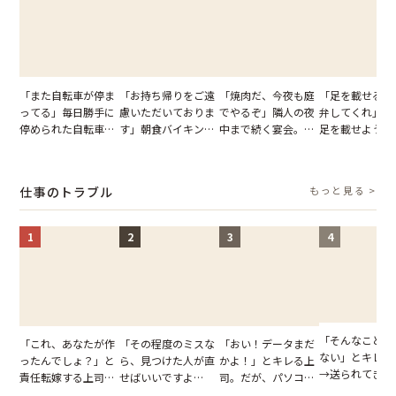
「また自転車が停ま
「お持ち帰りをご遠
「焼肉だ、今夜も庭
「足を載せるの
ってる」毎日勝手に
慮いただいておりま
でやるぞ」隣人の夜
弁してくれ」座
停められた自転車。
す」朝食バイキング
中まで続く宴会。我
足を載せようと
張り紙も無視された
でパンを持ち帰ろう
が家が眠れず耐え抜
乗客。だが、乗
結果
とする客。だが、ス
いた夏の夜
に相談した結果
タッフの一言で状況
仕事のトラブル
もっと見る >
が一変
1
2
3
4
「そんなこと言
「これ、あなたが作
「その程度のミスな
「おい！データまだ
ない」とキレる
ったんでしょ？」と
ら、見つけた人が直
かよ！」とキレる上
→送られてきた
責任転嫁する上司。
せばいいですよ
司。だが、パソコン
セージの、直前
だが、私が見せた作
ね？」10歳年下の後
のデスクトップ画面