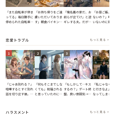
「また自転車が停ま
「お持ち帰りをご遠
「俺名義の家だ、お
「お昼ご飯、用
ってる」毎日勝手に
慮いただいておりま
前らが出てけ」と逆
ないの？」呼ん
停められた自転車。
す」朝食バイキング
ギレする夫。だが、
いないのに新居
張り紙も無視された
でパンを持ち帰ろう
子供3人を連れて家
がった義母と義
結果
とする客。だが、ス
を出た結果
図々しい態度に
タッフの一言で状況
怒った瞬間
恋愛トラブル
もっと見る >
が一変
1
2
3
4
「じゃあ別れる？」
「何もそこまでしな
「もしかして…キス
「私じゃなくて
喧嘩するとすぐ別れ
くても」祝福される
するの？」デート終
と行きなよ」疎
話を切り出す彼。我
と思っていたのに。
盤、良い雰囲気→彼
なってしまった
慢できず、本当に別
恋の成就と引き換え
の顔が近づいてきた
友。卒業式の日
れた結果【短編小
に失った、親友から
瞬間、背筋が凍った
友が墓場まで持
説】
の痛烈な「拒絶」
【短編小説】
いくはずだった
ハラスメント
もっと見る >
に私は…