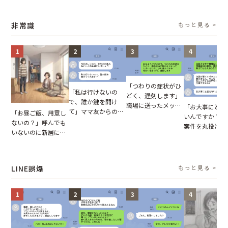
り取りを見た結
業履歴で状況が一変
輩のリーダーに指
を見た結果【短編小
【短編小説】
摘。だが、返ってき
説】
非常識
もっと見る >
た言葉にため息が止
まらない
1
2
3
4
「つわりの症状がひ
「私は行けないの
どく、遅刻します」
で、誰か鍵を開け
職場に送ったメッセ
「お大事にと言
て」ママ友からの
「お昼ご飯、用意し
ージ→普段は優しい
いんですか？」
図々しいお願い。だ
ないの？」呼んでも
上司の豹変に凍りつ
案件を丸投げし
が、思いやりのない
いないのに新居にあ
いた
む後輩。だが、S
行動が招いた当然の
がった義母と義妹。
で発覚した嘘と
報いとは
図々しい態度に夫が
た結末
怒った瞬間
LINE誤爆
もっと見る >
1
2
3
4