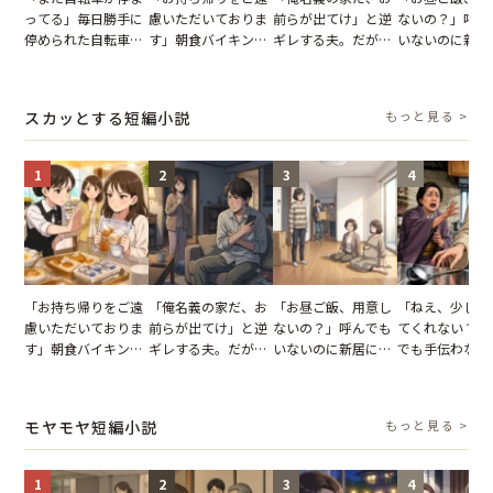
ってる」毎日勝手に
慮いただいておりま
前らが出てけ」と逆
ないの？」呼ん
停められた自転車。
す」朝食バイキング
ギレする夫。だが、
いないのに新居
張り紙も無視された
でパンを持ち帰ろう
子供3人を連れて家
がった義母と義
結果
とする客。だが、ス
を出た結果
図々しい態度に
タッフの一言で状況
怒った瞬間
スカッとする短編小説
もっと見る >
が一変
1
2
3
4
「お持ち帰りをご遠
「俺名義の家だ、お
「お昼ご飯、用意し
「ねえ、少し手
慮いただいておりま
前らが出てけ」と逆
ないの？」呼んでも
てくれない？」
す」朝食バイキング
ギレする夫。だが、
いないのに新居にあ
でも手伝わない
でパンを持ち帰ろう
子供3人を連れて家
がった義母と義妹。
義母の追い討ち
とする客。だが、ス
を出た結果
図々しい態度に夫が
け、思わず実家
タッフの一言で状況
怒った瞬間
った正月
モヤモヤ短編小説
もっと見る >
が一変
1
2
3
4