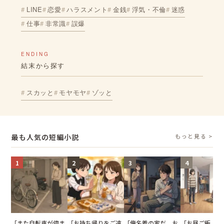
LINE
恋愛
ハラスメント
金銭
浮気・不倫
迷惑
仕事
非常識
誤爆
ENDING
結末から探す
スカッと
モヤモヤ
ゾッと
最も人気の短編小説
もっと見る >
1
2
3
4
「また自転車が停ま
「お持ち帰りをご遠
「俺名義の家だ、お
「お昼ご飯、用