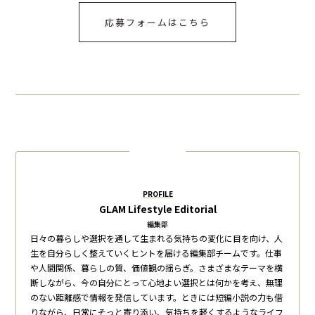
応募フォームはこちら
PROFILE
GLAM Lifestyle Editorial
編集部
日々の暮らしや選択を通して生まれる気持ちの変化に目を向け、人
生を自分らしく整えていくヒントを届ける編集部チームです。仕事
や人間関係、暮らしの質、価値観の揺らぎ。さまざまなテーマを横
断しながら、今の自分にとって心地よい選択とは何かを考え、無理
のない距離感で情報を発信しています。ときには短編小説の力も借
りながら、日常にそっと寄り添い、気持ちを軽くするようなライフ