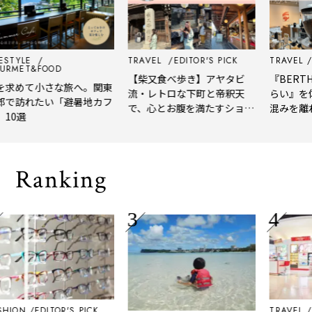
YLE
TRAVEL
EDITOR'S PICK
TRAVEL
EDIT
ET&FOOD
【柴又食べ歩き】アヤタビ
『BERTH CO
めて小さな旅へ。関東
流・レトロな下町と帝釈天
らい』を体験
訪れたい「避暑地カフ
で、心とお腹を満たすショー
混みを離れて
選
トトリップ
風、淹れたて
される「大人
Ranking
N
EDITOR'S PICK
TRAVEL
EDIT