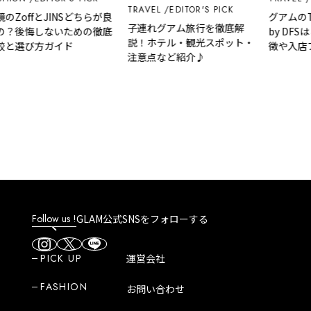
TRAVEL
EDITOR'S PICK
offとJINSどちらが良
グアムのTギ
子連れグアム旅行を徹底解
後悔しないための徹底
by DFSはど
説！ホテル・観光スポット・
選び方ガイド
徴や入店ブラ
注意点など紹介♪
方法など解説
Follow us !
GLAM公式SNSをフォローする
PICK UP
運営会社
FASHION
お問い合わせ