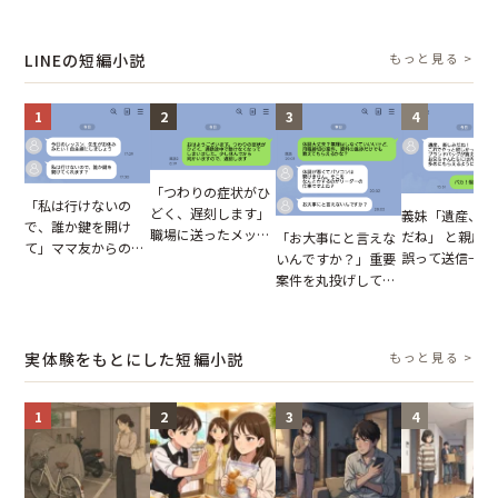
車内。だが、隣に座
単身赴任していた夫
との浮気が発覚
報いとは
ってきた女性に感じ
の裏切りに絶句
が、共通の友人
た違和感
実を伝えた結果
LINEの短編小説
もっと見る >
1
2
3
4
「つわりの症状がひ
「私は行けないの
どく、遅刻します」
義妹「遺産、楽
で、誰か鍵を開け
職場に送ったメッセ
だね」 と親戚LI
「お大事にと言えな
て」ママ友からの
ージ→普段は優しい
誤って送信→夫
いんですか？」重要
図々しいお願い。だ
上司の豹変に凍りつ
はお前は…」告
案件を丸投げして休
が、思いやりのない
いた
れた事実とは【
む後輩。だが、SNS
行動が招いた当然の
小説】
で発覚した嘘と呆れ
報いとは
た結末
実体験をもとにした短編小説
もっと見る >
1
2
3
4