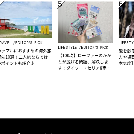
L
EDITOR'S PICK
LIFESTYLE
LIFESTYLE
EDITOR'S PICK
ルにおすすめの海外旅
髪を触る男性
【100均】ローファーのかか
0選！二人旅ならでは
方や場面でわ
とが脱げる問題、解決しま
ントも紹介♪
本気度】の見
す！ダイソー・セリア8商品
を徹底レビュー