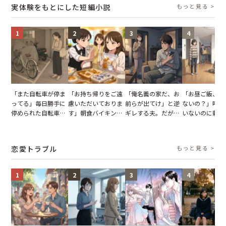
実体験をもとにした短編小説
もっと見る >
1
2
3
4
「また自転車が停ま
「お持ち帰りをご遠
「俺名義の家だ、お
「お昼ご飯、用
ってる」毎日勝手に
慮いただいておりま
前らが出てけ」と逆
ないの？」呼ん
停められた自転車。
す」朝食バイキング
ギレする夫。だが、
いないのに新居
張り紙も無視された
でパンを持ち帰ろう
子供3人を連れて家
がった義母と義
結果
とする客。だが、ス
を出た結果
図々しい態度に
タッフの一言で状況
怒った瞬間
恋愛トラブル
もっと見る >
が一変
1
2
3
4