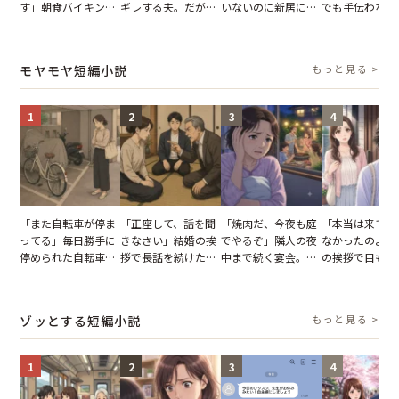
す」朝食バイキング
ギレする夫。だが、
いないのに新居にあ
でも手伝わない
でパンを持ち帰ろう
子供3人を連れて家
がった義母と義妹。
義母の追い討ち
とする客。だが、ス
を出た結果
図々しい態度に夫が
け、思わず実家
タッフの一言で状況
怒った瞬間
った正月
モヤモヤ短編小説
もっと見る >
が一変
1
2
3
4
「また自転車が停ま
「正座して、話を聞
「焼肉だ、今夜も庭
「本当は来てほ
ってる」毎日勝手に
きなさい」結婚の挨
でやるぞ」隣人の夜
なかったのよ」
停められた自転車。
拶で長話を続けた義
中まで続く宴会。我
の挨拶で目も合
張り紙も無視された
父。話が終わる瞬間
が家が眠れず耐え抜
てくれない義母
結果
に感じた本音とは
いた夏の夜
りの電車で涙を
たワケ
ゾッとする短編小説
もっと見る >
1
2
3
4