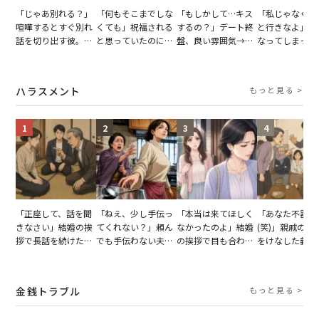
「じゃあ別れる？」
「何もそこまでしな
「もしかして…キス
「私じゃなくて
喧嘩するとすぐ別れ
くても」祝福される
するの？」デート終
と行きなよ」疎
話を切り出す彼。我
と思っていたのに。
盤、良い雰囲気→彼
なってしまった
慢できず、本当に別
恋の成就と引き換え
の顔が近づいてきた
友。卒業式の日
れた結果【短編小
に失った、親友から
瞬間、背筋が凍った
友が墓場まで持
説】
の痛烈な「拒絶」
【短編小説】
いくはずだった
ハラスメント
もっと見る >
に私は…
1
2
3
4
「正座して、話を聞
「ねえ、少し手伝っ
「本当は来てほしく
「あなた不器用
きなさい」結婚の挨
てくれない？」頼ん
なかったのよ」結婚
(笑)」親戚の前
拶で長話を続けた義
でも手伝わない夫→
の挨拶で目も合わせ
をけなした義母
父。話が終わる瞬間
義母の追い討ちを受
てくれない義母。帰
日、夫がきっぱ
に感じた本音とは
け、思わず実家に帰
りの電車で涙を流し
い返した結果
った正月
たワケ
金銭トラブル
もっと見る >