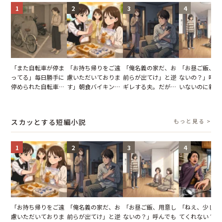
1
2
3
4
「また自転車が停ま
「お持ち帰りをご遠
「俺名義の家だ、お
「お昼ご飯、用
ってる」毎日勝手に
慮いただいておりま
前らが出てけ」と逆
ないの？」呼ん
停められた自転車。
す」朝食バイキング
ギレする夫。だが、
いないのに新居
張り紙も無視された
でパンを持ち帰ろう
子供3人を連れて家
がった義母と義
結果
とする客。だが、ス
を出た結果
図々しい態度に
タッフの一言で状況
怒った瞬間
スカッとする短編小説
もっと見る >
が一変
1
2
3
4
「お持ち帰りをご遠
「俺名義の家だ、お
「お昼ご飯、用意し
「ねえ、少し手
慮いただいておりま
前らが出てけ」と逆
ないの？」呼んでも
てくれない？」