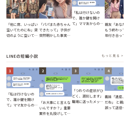
「私は行けないの
で、誰か鍵を開け
て」ママ友からの
「他に席、いっぱい
「パパまた赤ちゃん
親友「あなたと
図々しいお願い。だ
空いてたのにね」貸
できたって」子供が
もう終わってる
が、思いやりのない
切のように空いてる
突然明かした事実。
年付き合ってい
行動が招いた当然の
車内。だが、隣に座
単身赴任していた夫
との浮気が発覚
報いとは
ってきた女性に感じ
の裏切りに絶句
が、共通の友人
た違和感
実を伝えた結果
LINEの短編小説
もっと見る >
1
2
3
4
「つわりの症状がひ
「私は行けないの
どく、遅刻します」
義妹「遺産、楽
で、誰か鍵を開け
職場に送ったメッセ
だね」 と親戚LI
「お大事にと言えな
て」ママ友からの
ージ→普段は優しい
誤って送信→夫
いんですか？」重要
図々しいお願い。だ
上司の豹変に凍りつ
はお前は…」告
案件を丸投げして休
が、思いやりのない
いた
れた事実とは【
む後輩。だが、SNS
行動が招いた当然の
小説】
で発覚した嘘と呆れ
報いとは
た結末