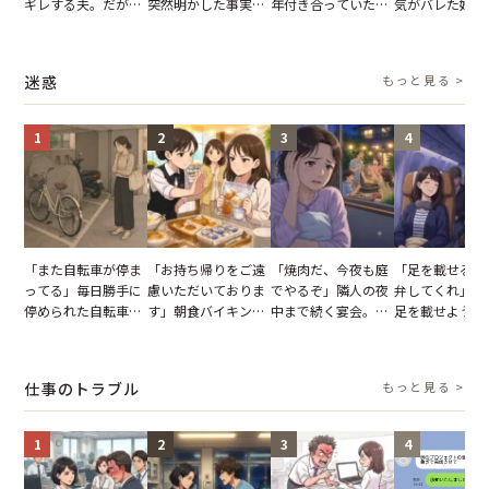
ギレする夫。だが、
突然明かした事実。
年付き合っていた彼
気がバレた婚約
子供3人を連れて家
単身赴任していた夫
との浮気が発覚。だ
だが、弁護士を
を出た結果
の裏切りに絶句
が、共通の友人に事
て問い詰めると
実を伝えた結果
情が一変
迷惑
もっと見る >
1
2
3
4
「また自転車が停ま
「お持ち帰りをご遠
「焼肉だ、今夜も庭
「足を載せるの
ってる」毎日勝手に
慮いただいておりま
でやるぞ」隣人の夜
弁してくれ」座
停められた自転車。
す」朝食バイキング
中まで続く宴会。我
足を載せようと
張り紙も無視された
でパンを持ち帰ろう
が家が眠れず耐え抜
乗客。だが、乗
結果
とする客。だが、ス
いた夏の夜
に相談した結果
タッフの一言で状況
仕事のトラブル
もっと見る >
が一変
1
2
3
4