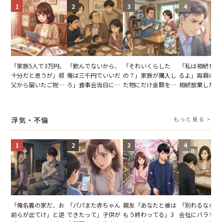
1
2
3
4
「家族5人で3万円、
「飲んでないから、
「それいくらした
「私は相続を放
十分だと思うが」叔
俺は三千円でいいだ
の？」家族が購入し
るよ」両親の遺
父から届いたご祝
ろ」食事会当日に主
た物にだけ金額を聞
相続放棄した姉
儀。だが、夫が当日
張した叔父。だが、
いてくる夫。だが、
が、義兄が激昂
の席と料理を見て黙
幹事のいとこが告げ
夫の趣味のグッズを
告げた一言に言
り込んだワケ
た一言とは
並べた妻が一言で黙
失った
浮気・不倫
もっと見る >
らせた瞬間
1
2
3
4
「俺名義の家だ、お
「パパまた赤ちゃん
親友「あなたと彼は
「別れるなら秘
前らが出てけ」と逆
できたって」子供が
もう終わってる」3
会社にバラすぞ