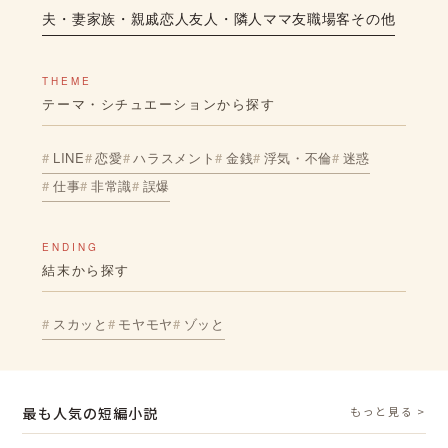
夫・妻
家族・親戚
恋人
友人・隣人
ママ友
職場
客
その他
THEME
テーマ・シチュエーションから探す
LINE
恋愛
ハラスメント
金銭
浮気・不倫
迷惑
仕事
非常識
誤爆
ENDING
結末から探す
スカッと
モヤモヤ
ゾッと
最も人気の短編小説
もっと見る >