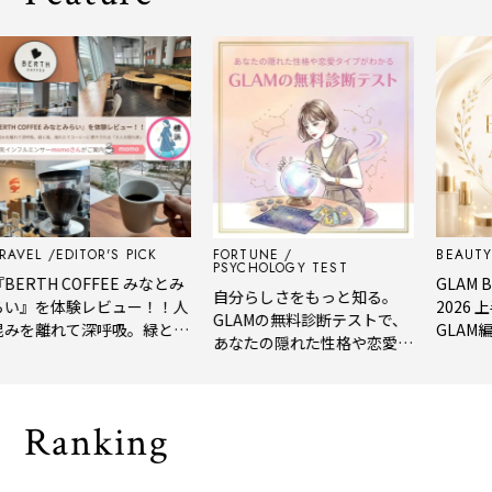
L
EDITOR'S PICK
FORTUNE
BEAUTY
EDI
PSYCHOLOGY TEST
TH COFFEE みなとみ
GLAM BEAU
自分らしさをもっと知る。
を体験レビュー！！人
2026 上半
GLAMの無料診断テストで、
離れて深呼吸。緑と
GLAM編集部
あなたの隠れた性格や恋愛タ
れたてコーヒーに癒や
年上半期の新
イプをチェック
「大人の隠れ家」
メ。
Ranking