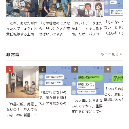
「そんなこと言
「これ、あなたが作
「その程度のミスな
「おい！データまだ
ない」とキレる
ったんでしょ？」と
ら、見つけた人が直
かよ！」とキレる上
→送られてきた
責任転嫁する上司。
せばいいですよ
司。だが、パソコン
セージの、直前
だが、私が見せた作
ね？」10歳年下の後
のデスクトップ画面
り取りを見た結
業履歴で状況が一変
輩のリーダーに指
を見た結果【短編小
【短編小説】
摘。だが、返ってき
説】
非常識
もっと見る >
た言葉にため息が止
まらない
1
2
3
4
「つわりの症状
「私は行けないの
どく、遅刻しま
で、誰か鍵を開け
職場に送ったメ
「お大事にと言えな
て」ママ友からの
「お昼ご飯、用意し
ージ→普段は優
いんですか？」重要
図々しいお願い。だ
ないの？」呼んでも
上司の豹変に凍
案件を丸投げして休
が、思いやりのない
いないのに新居にあ
いた
む後輩。だが、SNS
行動が招いた当然の
がった義母と義妹。
で発覚した嘘と呆れ
報いとは
図々しい態度に夫が
た結末