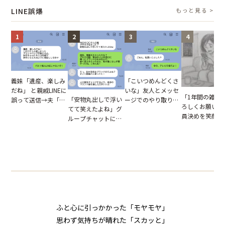
怒った瞬間
LINE誤爆
もっと見る >
1
2
3
4
「こいつめんどくさ
義妹「遺産、楽しみ
いな」友人とメッセ
だね」 と親戚LINEに
「1年間の雑用
「安物丸出しで浮い
ージでのやり取り。
誤って送信→夫「実
ろしくお願いね
てて笑えたよね」グ
だが、独り言が思わ
はお前は…」告げら
員決めを笑顔で
ループチャットに投
ぬ悲劇を生んだ【短
れた事実とは【短編
したママ友。夜
下された悪口。余裕
編小説】
小説】
られてきたメッ
の対応を見せたら空
ジに絶句
気が一変した話
ふと心に引っかかった「モヤモヤ」
思わず気持ちが晴れた「スカッと」