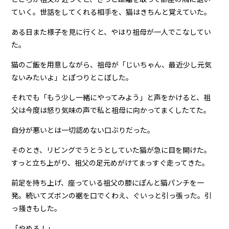
ていく。世話をしてくれる相手を、猫はきちんと覚えていた。
ある日また様子を見に行くと、やはり祖母が一人でこなしてい
た。
猫のご飯を用意しながら、祖母が「じいちゃん、最近少し元気
ないみたいよ」とぽつりとこぼした。
それでも「もう少し一緒にやってみよう」と声をかけると、祖
父は今度は怒り気味の声で私と祖母に向かってまくしたてた。
自分が悪いとは一切認めない口ぶりだった。
そのとき、リビングでうとうとしていた猫が急に目を開けた。
すっと立ち上がり、祖父の足元めがけてまっすぐ走ってきた。
前足を持ち上げ、座っている祖父の膝にぽんと猫パンチを一
発。続いてズボンの裾を口でくわえ、ぐいっと引っ張った。引
っ掻きもした。
「やめろ！」