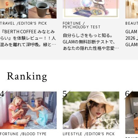
EL
EDITOR'S PICK
FORTUNE
BEAUTY
E
PSYCHOLOGY TEST
RTH COFFEE みなとみ
GLAM BEA
自分らしさをもっと知る。
』を体験レビュー！！人
2026 上
GLAMの無料診断テストで、
を離れて深呼吸。緑と
GLAM編集
あなたの隠れた性格や恋愛タ
淹れたてコーヒーに癒や
年上半期の
イプをチェック
る「大人の隠れ家」
メ。
Ranking
UNE
BLOOD TYPE
LIFESTYLE
EDITOR'S PICK