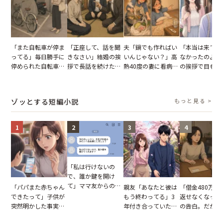
「また自転車が停ま
「正座して、話を聞
夫「鍋でも作ればい
「本当は来てほ
ってる」毎日勝手に
きなさい」結婚の挨
いんじゃない？」高
なかったのよ」
停められた自転車。
拶で長話を続けた義
熱40度の妻に看病な
の挨拶で目も合
張り紙も無視された
父。話が終わる瞬間
し→冷蔵庫が空でも
てくれない義母
結果
に感じた本音とは
買い出しに行かせた
りの電車で涙を
一言
たワケ
ゾッとする短編小説
もっと見る >
1
2
3
4
「私は行けないの
で、誰か鍵を開け
て」ママ友からの
「パパまた赤ちゃん
親友「あなたと彼は
「借金480万、
図々しいお願い。だ
できたって」子供が
もう終わってる」3
返せなくなった
が、思いやりのない
突然明かした事実。
年付き合っていた彼
の告白。だが、
行動が招いた当然の
単身赴任していた夫
との浮気が発覚。だ
までの行動に思