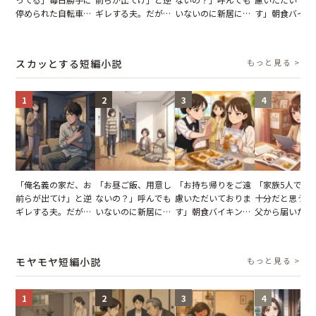
停められた自転車。
ギレする夫。だが、
いないのに新居にあ
す」朝食バイキ
張り紙も無視された
子供3人を連れて家
がった義母と義妹。
でパンを持ち帰
結果
を出た結果
図々しい態度に夫が
とする客。だが
怒った瞬間
タッフの一言で
スカッとする短編小説
もっと見る >
が一変
1
2
3
4
「俺名義の家だ、お
「お昼ご飯、用意し
「お持ち帰りをご遠
「家族5人で3
前らが出てけ」と逆
ないの？」呼んでも
慮いただいておりま
十分だと思うが
ギレする夫。だが、
いないのに新居にあ
す」朝食バイキング
父から届いたご
子供3人を連れて家
がった義母と義妹。
でパンを持ち帰ろう
儀。だが、夫が
を出た結果
図々しい態度に夫が
とする客。だが、ス
の席と料理を見
怒った瞬間
タッフの一言で状況
り込んだワケ
モヤモヤ短編小説
もっと見る >
が一変
1
2
3
4