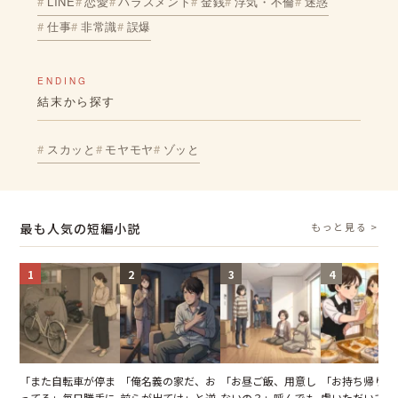
LINE
恋愛
ハラスメント
金銭
浮気・不倫
迷惑
仕事
非常識
誤爆
ENDING
結末から探す
スカッと
モヤモヤ
ゾッと
最も人気の短編小説
もっと見る >
1
2
3
4
「また自転車が停ま
「俺名義の家だ、お
「お昼ご飯、用意し
「お持ち帰りを
ってる」毎日勝手に
前らが出てけ」と逆
ないの？」呼んでも
慮いただいてお