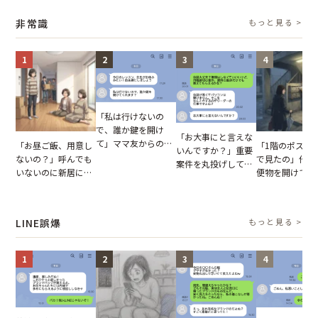
摘。だが、返ってき
助言をスルーした結
説】
非常識
もっと見る >
た言葉にため息が止
果
まらない
1
2
3
4
「私は行けないの
で、誰か鍵を開け
「お大事にと言えな
て」ママ友からの
「お昼ご飯、用意し
「1階のポスト
いんですか？」重要
図々しいお願い。だ
ないの？」呼んでも
で見たの」他人
案件を丸投げして休
が、思いやりのない
いないのに新居にあ
便物を開けて読
む後輩。だが、SNS
行動が招いた当然の
がった義母と義妹。
いる住民。目が
で発覚した嘘と呆れ
報いとは
図々しい態度に夫が
てしまった結果
た結末
怒った瞬間
LINE誤爆
もっと見る >
1
2
3
4