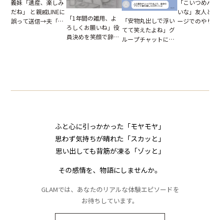
「こいつめんど
義妹「遺産、楽しみ
いな」友人とメ
だね」 と親戚LINEに
「1年間の雑用、よ
「安物丸出しで浮い
ージでのやり取
誤って送信→夫「実
ろしくお願いね」役
てて笑えたよね」グ
だが、独り言が
はお前は…」告げら
員決めを笑顔で辞退
ループチャットに投
ぬ悲劇を生んだ
れた事実とは【短編
したママ友。夜、送
下された悪口。余裕
編小説】
小説】
られてきたメッセー
の対応を見せたら空
ジに絶句
気が一変した話
ふと心に引っかかった「モヤモヤ」
思わず気持ちが晴れた「スカッと」
思い出しても背筋が凍る「ゾッと」
その感情を、物語にしませんか。
GLAMでは、あなたのリアルな体験エピソードを
お待ちしています。