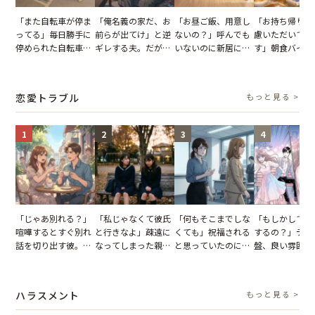
「また自転車が停ま
「俺名義の家だ、お
「お昼ご飯、用意し
「お持ち帰りを
ってる」毎日勝手に
前らが出てけ」と逆
ないの？」呼んでも
慮いただいてお
停められた自転車。
ギレする夫。だが、
いないのに新居にあ
す」朝食バイキ
張り紙も無視された
子供3人を連れて家
がった義母と義妹。
でパンを持ち帰
結果
を出た結果
図々しい態度に夫が
とする客。だが
怒った瞬間
タッフの一言で
恋愛トラブル
もっと見る >
が一変
1
2
3
4
「じゃあ別れる？」
「私じゃなくて彼氏
「何もそこまでしな
「もしかして…
喧嘩するとすぐ別れ
と行きなよ」疎遠に
くても」祝福される
するの？」デー
話を切り出す彼。我
なってしまった親
と思っていたのに。
盤、良い雰囲気
慢できず、本当に別
友。卒業式の日、親
恋の成就と引き換え
の顔が近づいて
れた結果【短編小
友が墓場まで持って
に失った、親友から
瞬間、背筋が凍
説】
いくはずだった事実
の痛烈な「拒絶」
【短編小説】
ハラスメント
もっと見る >
に私は…