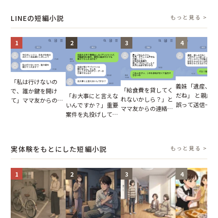
報いとは
の裏切りに絶句
が、共通の友人に事
凍りついた
実を伝えた結果
LINEの短編小説
もっと見る >
1
2
3
4
「私は行けないの
義妹「遺産、楽
「給食費を貸してく
で、誰か鍵を開け
だね」 と親戚LI
「お大事にと言えな
れないかしら？」と
て」ママ友からの
誤って送信→夫
いんですか？」重要
ママ友からの連絡。
図々しいお願い。だ
はお前は…」告
案件を丸投げして休
だが、ママ友のアカ
が、思いやりのない
れた事実とは【
む後輩。だが、SNS
ウントを見ると…
行動が招いた当然の
小説】
で発覚した嘘と呆れ
【短編小説】
報いとは
た結末
実体験をもとにした短編小説
もっと見る >
1
2
3
4