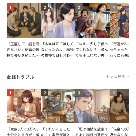
1
2
3
4
「正座して、話を聞
「本当は来てほしく
「ねえ、少し手伝っ
「奇遇だね、ま
きなさい」結婚の挨
なかったのよ」結婚
てくれない？」頼ん
っちゃった」ど
拶で長話を続けた義
の挨拶で目も合わせ
でも手伝わない夫→
行くにも先回り
父。話が終わる瞬間
てくれない義母。帰
義母の追い討ちを受
れる知人のこと
に感じた本音とは
りの電車で涙を流し
け、思わず実家に帰
私が家族に打ち
たワケ
った正月
た日
金銭トラブル
もっと見る >
1
2
3
4
「家族5人で3万円、
「それいくらした
「私は相続を放棄す
「借金480万、
十分だと思うが」叔
の？」家族が購入し
るよ」両親の遺産を
返せなくなった