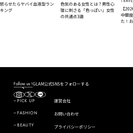
TRAVEL
ED
せたらヤバイ血液型ラン
色気のある女性とは？男性心
【2026年
グ
理に刺さる「色っぽい」女性
中銀座）食
の共通点3選
た！おすす
ト
Follow us !
GLAM公式SNSをフォローする
PICK UP
運営会社
FASHION
お問い合わせ
BEAUTY
プライバシーポリシー