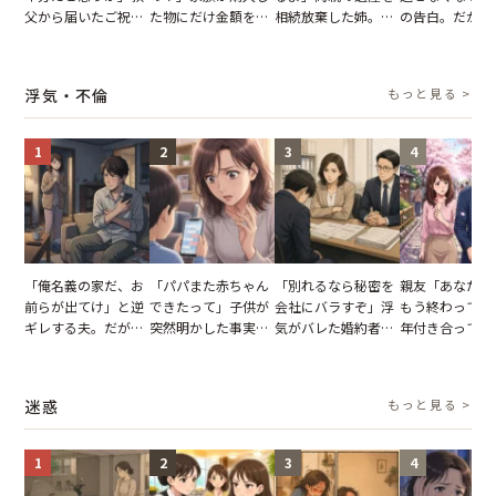
父から届いたご祝
た物にだけ金額を聞
相続放棄した姉。だ
の告白。だが、
儀。だが、夫が当日
いてくる夫。だが、
が、義兄が激昂して
までの行動に思
の席と料理を見て黙
夫の趣味のグッズを
告げた一言に言葉を
凍りついた
り込んだワケ
並べた妻が一言で黙
失った
浮気・不倫
もっと見る >
らせた瞬間
1
2
3
4
「俺名義の家だ、お
「パパまた赤ちゃん
「別れるなら秘密を
親友「あなたと
前らが出てけ」と逆
できたって」子供が
会社にバラすぞ」浮
もう終わってる
ギレする夫。だが、
突然明かした事実。
気がバレた婚約者。
年付き合ってい
子供3人を連れて家
単身赴任していた夫
だが、弁護士を連れ
との浮気が発覚
を出た結果
の裏切りに絶句
て問い詰めると、表
が、共通の友人
情が一変
実を伝えた結果
迷惑
もっと見る >
1
2
3
4