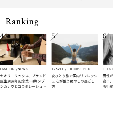
、淹れたてコーヒーに癒や
年上半期
イプをチェック
れる「大人の隠れ家」
メ。
Ranking
HION
NEWS
TRAVEL
EDITOR'S PICK
LIFESTYLE
オリーリュクス、ブランド
女ひとり旅で国内リフレッシ
男性が思
20周年記念第一弾! メゾ
ュ 心が整う癒やしの過ごし
高！」と
カナウとコラボレーション
方
る行動と
バッグ2型を2月1日に発