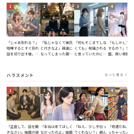
1
2
3
4
「じゃあ別れる？」
「私じゃなくて彼氏
「何もそこまでしな
「もしかして…
喧嘩するとすぐ別れ
と行きなよ」疎遠に
くても」祝福される
するの？」デー
話を切り出す彼。我
なってしまった親
と思っていたのに。
盤、良い雰囲気
慢できず、本当に別
友。卒業式の日、親
恋の成就と引き換え
の顔が近づいて
れた結果【短編小
友が墓場まで持って
に失った、親友から
瞬間、背筋が凍
説】
いくはずだった事実
の痛烈な「拒絶」
【短編小説】
ハラスメント
もっと見る >
に私は…
1
2
3
4
「正座して、話を聞
「本当は来てほしく
「ねえ、少し手伝っ
「奇遇だね、ま
きなさい」結婚の挨
なかったのよ」結婚
てくれない？」頼ん
っちゃった」ど