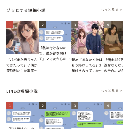
結果
に感じた本音とは
買い出しに行かせた
りの電車で涙を
一言
たワケ
ゾッとする短編小説
もっと見る >
1
2
3
4
「私は行けないの
で、誰か鍵を開け
て」ママ友からの
「パパまた赤ちゃん
親友「あなたと彼は
「借金480万、
図々しいお願い。だ
できたって」子供が
もう終わってる」3
返せなくなった
が、思いやりのない
突然明かした事実。
年付き合っていた彼
の告白。だが、
行動が招いた当然の
単身赴任していた夫
との浮気が発覚。だ
までの行動に思
報いとは
の裏切りに絶句
が、共通の友人に事
凍りついた
実を伝えた結果
LINEの短編小説
もっと見る >
1
2
3
4
「私は行けないの