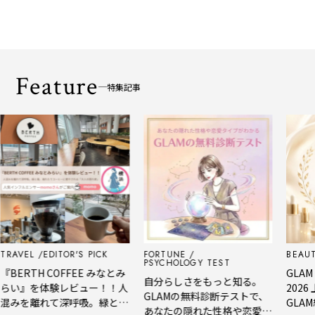
Feature
特集記事
VEL
EDITOR'S PICK
FORTUNE
BEAUTY
PSYCHOLOGY TEST
ERTH COFFEE みなとみ
GLAM BE
自分らしさをもっと知る。
い』を体験レビュー！！人
2026 
GLAMの無料診断テストで、
みを離れて深呼吸。緑と
GLAM編
あなたの隠れた性格や恋愛タ