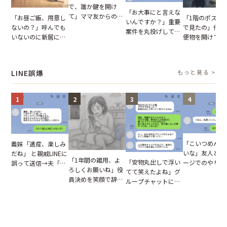
で、誰か鍵を開け
「お大事にと言えな
て」ママ友からの
「お昼ご飯、用意し
「1階のポスト
いんですか？」重要
図々しいお願い。だ
ないの？」呼んでも
で見たの」他人
案件を丸投げして休
が、思いやりのない
いないのに新居にあ
便物を開けて読
む後輩。だが、SNS
行動が招いた当然の
がった義母と義妹。
いる住民。目が
で発覚した嘘と呆れ
報いとは
図々しい態度に夫が
てしまった結果
た結末
怒った瞬間
LINE誤爆
もっと見る >
1
2
3
4
「こいつめんど
義妹「遺産、楽しみ
いな」友人とメ
だね」 と親戚LINEに
「1年間の雑用、よ
「安物丸出しで浮い
ージでのやり取
誤って送信→夫「実
ろしくお願いね」役
てて笑えたよね」グ
だが、独り言が
はお前は…」告げら
員決めを笑顔で辞退
ループチャットに投
ぬ悲劇を生んだ
れた事実とは【短編
したママ友。夜、送
下された悪口。余裕
編小説】
小説】
られてきたメッセー
の対応を見せたら空
ジに絶句
気が一変した話