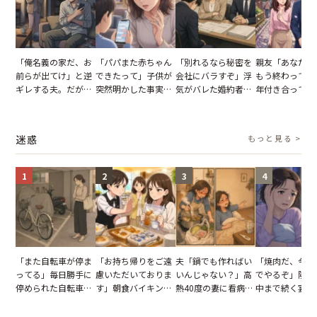
「俺名義の家だ、お
「パパまた赤ちゃん
「別れるなら秘密を
親友「あなたと
前らが出てけ」と逆
できたって」子供が
会社にバラすぞ」浮
もう終わってる
ギレする夫。だが、
突然明かした事実。
気がバレた婚約者。
年付き合ってい
子供3人を連れて家
単身赴任していた夫
だが、弁護士を連れ
との浮気が発覚
を出た結果
の裏切りに絶句
て問い詰めると、表
が、共通の友人
情が一変
実を伝えた結果
迷惑
もっと見る >
1
2
3
4
「また自転車が停ま
「お持ち帰りをご遠
夫「鍋でも作ればい
「焼肉だ、今夜
ってる」毎日勝手に
慮いただいておりま
いんじゃない？」高
でやるぞ」隣人
停められた自転車。
す」朝食バイキング
熱40度の妻に看病な
中まで続く宴会
張り紙も無視された
でパンを持ち帰ろう
し→冷蔵庫が空でも
が家が眠れず耐
結果
とする客。だが、ス
買い出しに行かせた
いた夏の夜