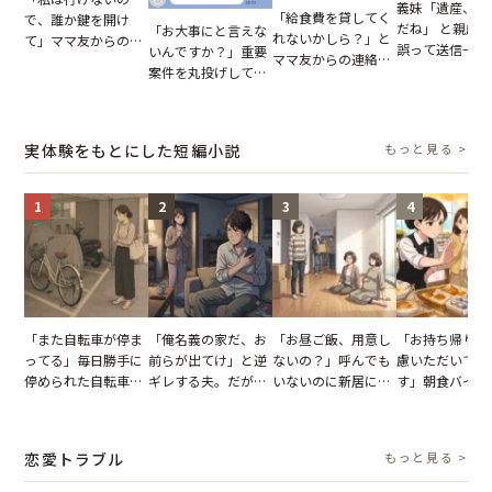
義妹「遺産、楽
「給食費を貸してく
で、誰か鍵を開け
だね」 と親戚LI
「お大事にと言えな
れないかしら？」と
て」ママ友からの
誤って送信→夫
いんですか？」重要
ママ友からの連絡。
図々しいお願い。だ
はお前は…」告
案件を丸投げして休
だが、ママ友のアカ
が、思いやりのない
れた事実とは【
む後輩。だが、SNS
ウントを見ると…
行動が招いた当然の
小説】
で発覚した嘘と呆れ
【短編小説】
報いとは
た結末
実体験をもとにした短編小説
もっと見る >
1
2
3
4
「また自転車が停ま
「俺名義の家だ、お
「お昼ご飯、用意し
「お持ち帰りを
ってる」毎日勝手に
前らが出てけ」と逆
ないの？」呼んでも
慮いただいてお
停められた自転車。
ギレする夫。だが、
いないのに新居にあ
す」朝食バイキ
張り紙も無視された
子供3人を連れて家
がった義母と義妹。
でパンを持ち帰
結果
を出た結果
図々しい態度に夫が
とする客。だが
怒った瞬間
タッフの一言で
恋愛トラブル
もっと見る >
が一変