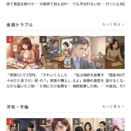
拶で長話を続けた義
の挨拶で目も合わせ
でも手伝わない夫→
行くにも先回り
父。話が終わる瞬間
てくれない義母。帰
義母の追い討ちを受
れる知人のこと
に感じた本音とは
りの電車で涙を流し
け、思わず実家に帰
私が家族に打ち
たワケ
った正月
た日
金銭トラブル
もっと見る >
1
2
3
4
「家族5人で3万円、
「それいくらした
「私は相続を放棄す
「借金480万、
十分だと思うが」叔
の？」家族が購入し
るよ」両親の遺産を
返せなくなった
父から届いたご祝
た物にだけ金額を聞
相続放棄した姉。だ
の告白。だが、
儀。だが、夫が当日
いてくる夫。だが、
が、義兄が激昂して
までの行動に思
の席と料理を見て黙
夫の趣味のグッズを
告げた一言に言葉を
凍りついた
り込んだワケ
並べた妻が一言で黙
失った
浮気・不倫
もっと見る >
らせた瞬間
1
2
3
4