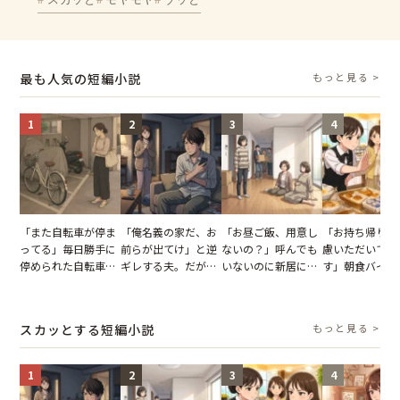
最も人気の短編小説
もっと見る >
1
2
3
4
「また自転車が停ま
「俺名義の家だ、お
「お昼ご飯、用意し
「お持ち帰りを
ってる」毎日勝手に
前らが出てけ」と逆
ないの？」呼んでも
慮いただいてお
停められた自転車。
ギレする夫。だが、
いないのに新居にあ
す」朝食バイキ
張り紙も無視された
子供3人を連れて家
がった義母と義妹。
でパンを持ち帰
結果
を出た結果
図々しい態度に夫が
とする客。だが
怒った瞬間
タッフの一言で
スカッとする短編小説
もっと見る >
が一変
1
2
3
4