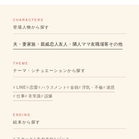
CHARACTERS
登場人物から探す
夫・妻
家族・親戚
恋人
友人・隣人
ママ友
職場
客
その他
THEME
テーマ・シチュエーションから探す
LINE
恋愛
ハラスメント
金銭
浮気・不倫
迷惑
仕事
非常識
誤爆
ENDING
結末から探す
スカッと
モヤモヤ
ゾッと