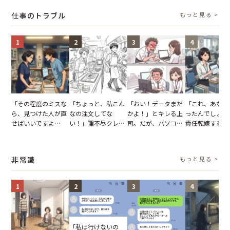
タッフの一言で状況
一言
仕事のトラブル
もっと見る >
が一変
1
2
3
4
「その程度のミスな
「ちょっと、私こん
「おい！データまだ
「これ、あなた
ら、見つけた人が直
なの注文してな
かよ！」とキレる上
ったんでしょ？
せばいいですよ
い！」理不尽クレー
司。だが、パソコン
責任転嫁する上
ね？」10歳年下の後
マーに正論で挑んだ
のデスクトップ画面
だが、私が見せ
輩のリーダーに指
イキり後輩。先輩の
を見た結果【短編小
業履歴で状況が
摘。だが、返ってき
助言をスルーした結
説】
非常識
もっと見る >
た言葉にため息が止
果
まらない
1
2
3
4
「私は行けないの