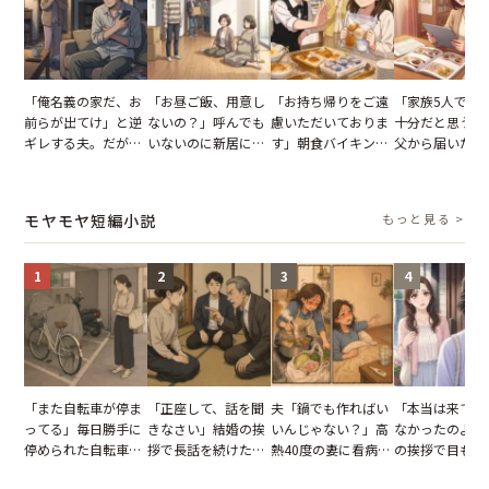
「俺名義の家だ、お
「お昼ご飯、用意し
「お持ち帰りをご遠
「家族5人で3
前らが出てけ」と逆
ないの？」呼んでも
慮いただいておりま
十分だと思うが
ギレする夫。だが、
いないのに新居にあ
す」朝食バイキング
父から届いたご
子供3人を連れて家
がった義母と義妹。
でパンを持ち帰ろう
儀。だが、夫が
を出た結果
図々しい態度に夫が
とする客。だが、ス
の席と料理を見
怒った瞬間
タッフの一言で状況
り込んだワケ
モヤモヤ短編小説
もっと見る >
が一変
1
2
3
4
「また自転車が停ま
「正座して、話を聞
夫「鍋でも作ればい
「本当は来てほ
ってる」毎日勝手に
きなさい」結婚の挨
いんじゃない？」高
なかったのよ」
停められた自転車。
拶で長話を続けた義
熱40度の妻に看病な
の挨拶で目も合
張り紙も無視された
父。話が終わる瞬間
し→冷蔵庫が空でも
てくれない義母