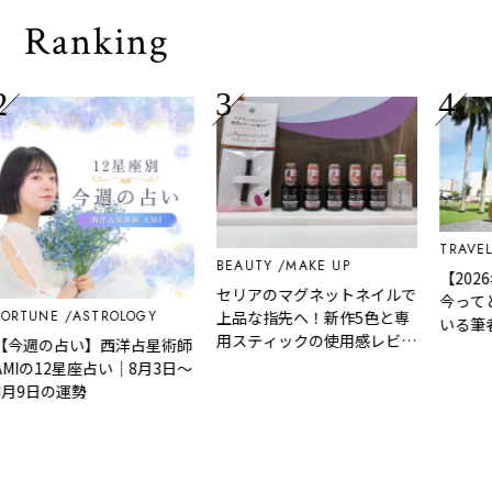
Ranking
TRAVEL
BEAUTY
MAKE UP
【2026
セリアのマグネットネイルで
今ってど
RTUNE
ASTROLOGY
上品な指先へ！新作5色と専
いる筆者
用スティックの使用感レビュ
今週の占い】西洋占星術師
説！
ー
Iの12星座占い｜8月3日～
月9日の運勢