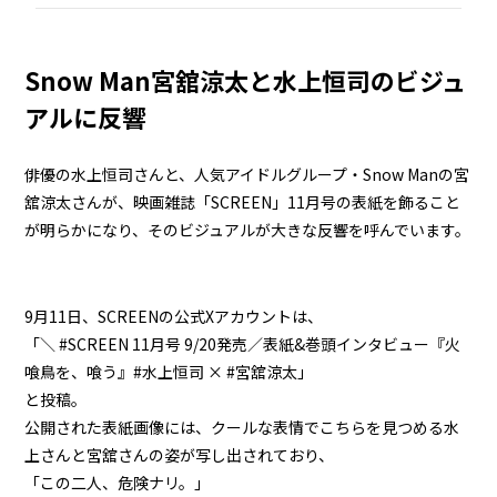
Snow Man宮舘涼太と水上恒司のビジュ
アルに反響
俳優の水上恒司さんと、人気アイドルグループ・Snow Manの宮
舘涼太さんが、映画雑誌「SCREEN」11月号の表紙を飾ること
が明らかになり、そのビジュアルが大きな反響を呼んでいます。
9月11日、SCREENの公式Xアカウントは、
「＼ #SCREEN 11月号 9/20発売／表紙&巻頭インタビュー『火
喰鳥を、喰う』#水上恒司 × #宮舘涼太」
と投稿。
公開された表紙画像には、クールな表情でこちらを見つめる水
上さんと宮舘さんの姿が写し出されており、
「この二人、危険ナリ。」