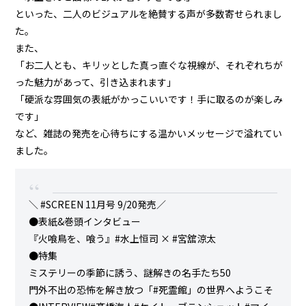
といった、二人のビジュアルを絶賛する声が多数寄せられまし
た。
また、
「お二人とも、キリッとした真っ直ぐな視線が、それぞれちが
った魅力があって、引き込まれます」
「硬派な雰囲気の表紙がかっこいいです！手に取るのが楽しみ
です」
など、雑誌の発売を心待ちにする温かいメッセージで溢れてい
ました。
＼
#SCREEN
11月号 9/20発売／
●表紙&巻頭インタビュー
『火喰鳥を、喰う』
#水上恒司
×
#宮舘涼太
●特集
ミステリーの季節に誘う、謎解きの名手たち50
門外不出の恐怖を解き放つ「
#死霊館
」の世界へようこそ