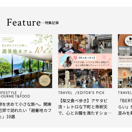
Feature
特集記事
FESTYLE
TRAVEL
EDITOR'S PICK
TRAVEL
URMET&FOOD
【柴又食べ歩き】アヤタビ
『BERTH
を求めて小さな旅へ。関東
流・レトロな下町と帝釈天
らい』を
郊で訪れたい「避暑地カフ
で、心とお腹を満たすショー
混みを離
」10選
トトリップ
風、淹れ
される「