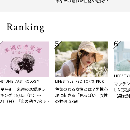
あなたの隠れた性格や恋愛タ
れたてコーヒーに癒や
年上半期の新
イプをチェック
「大人の隠れ家」
メ。
Ranking
LIFESTYLE
L
NE
ASTROLOGY
LIFESTYLE
EDITOR'S PICK
マッチングア
座別｜来週の恋愛運ラ
色気のある女性とは？男性心
LINE交換！
！8/15（月）～
理に刺さる「色っぽい」女性
【男女別】完
（日）「恋の動きが出て
の共通点3選