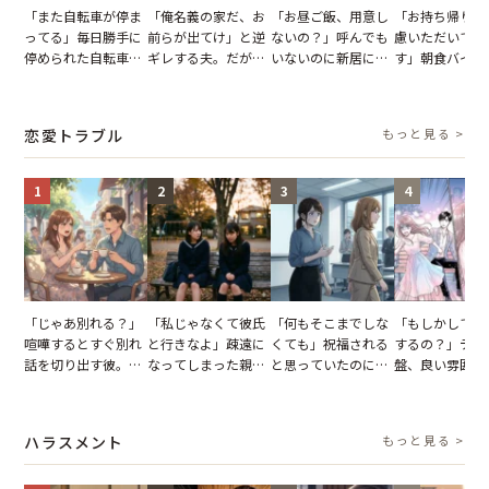
「また自転車が停ま
「俺名義の家だ、お
「お昼ご飯、用意し
「お持ち帰りを
ってる」毎日勝手に
前らが出てけ」と逆
ないの？」呼んでも
慮いただいてお
停められた自転車。
ギレする夫。だが、
いないのに新居にあ
す」朝食バイキ
張り紙も無視された
子供3人を連れて家
がった義母と義妹。
でパンを持ち帰
結果
を出た結果
図々しい態度に夫が
とする客。だが
怒った瞬間
タッフの一言で
恋愛トラブル
もっと見る >
が一変
1
2
3
4
「じゃあ別れる？」
「私じゃなくて彼氏
「何もそこまでしな
「もしかして…
喧嘩するとすぐ別れ
と行きなよ」疎遠に
くても」祝福される
するの？」デー
話を切り出す彼。我
なってしまった親
と思っていたのに。
盤、良い雰囲気
慢できず、本当に別
友。卒業式の日、親
恋の成就と引き換え
の顔が近づいて
れた結果【短編小
友が墓場まで持って
に失った、親友から
瞬間、背筋が凍
説】
いくはずだった事実
の痛烈な「拒絶」
【短編小説】
ハラスメント
もっと見る >
に私は…