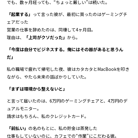
でも、数ヶ月経っても、“ちょっと厳しい”は続いた。
「起業する」
って言った彼が、最初に買ったのはゲーミングチ
ェアだった
営業の仕事を辞めたのは、同棲して4ヶ月目。
理由は、
「上司がクソだった」
から。
「今度は自分でビジネスする。俺にはその器があると思うん
だ」
私の職場で疲れて帰宅した夜、彼はカタカタとMacBookを叩き
ながら、やたら未来の話ばかりしていた。
「まずは環境から整えないと」
と言って届いたのは、6万円のゲーミングチェアと、4万円のデ
ュアルモニター。
請求はもちろん、私のクレジットカード。
「前払い」
の名のもとに、私の貯金は蒸発した
仕事もしていないのに、カフェでの“作業”にこだわる彼。