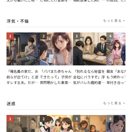
儀。だが、夫が当日
いてくる夫。だが、
が、義兄が激昂して
までの行動に思
の席と料理を見て黙
夫の趣味のグッズを
告げた一言に言葉を
凍りついた
り込んだワケ
並べた妻が一言で黙
失った
浮気・不倫
もっと見る >
らせた瞬間
1
2
3
4
「俺名義の家だ、お
「パパまた赤ちゃん
「別れるなら秘密を
親友「あなたと
前らが出てけ」と逆
できたって」子供が
会社にバラすぞ」浮
もう終わってる
ギレする夫。だが、
突然明かした事実。
気がバレた婚約者。
年付き合ってい
子供3人を連れて家
単身赴任していた夫
だが、弁護士を連れ
との浮気が発覚
を出た結果
の裏切りに絶句
て問い詰めると、表
が、共通の友人
情が一変
実を伝えた結果
迷惑
もっと見る >
1
2
3
4