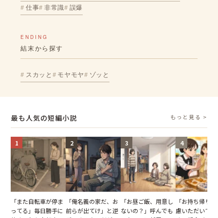
仕事
非常識
誤爆
ENDING
結末から探す
スカッと
モヤモヤ
ゾッと
最も人気の短編小説
もっと見る >
1
2
3
4
「また自転車が停ま
「俺名義の家だ、お
「お昼ご飯、用意し
「お持ち帰りを
ってる」毎日勝手に
前らが出てけ」と逆
ないの？」呼んでも
慮いただいてお