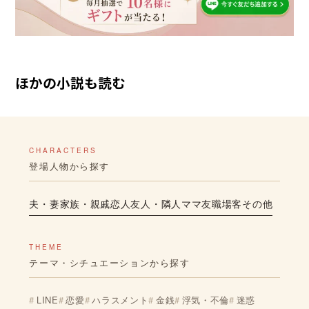
ほかの小説も読む
CHARACTERS
登場人物から探す
夫・妻
家族・親戚
恋人
友人・隣人
ママ友
職場
客
その他
THEME
テーマ・シチュエーションから探す
LINE
恋愛
ハラスメント
金銭
浮気・不倫
迷惑