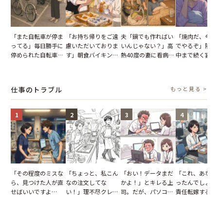
「また自転車が停ま
「お持ち帰りをご遠
夫「鍋でも作ればい
「焼肉だ、今夜
ってる」毎日勝手に
慮いただいておりま
いんじゃない？」高
でやるぞ」隣人
停められた自転車。
す」朝食バイキング
熱40度の妻に看病な
中まで続く宴会
張り紙も無視された
でパンを持ち帰ろう
し→冷蔵庫が空でも
が家が眠れず耐
結果
とする客。だが、ス
買い出しに行かせた
いた夏の夜
タッフの一言で状況
一言
仕事のトラブル
もっと見る >
が一変
1
2
3
4
「その程度のミスな
「ちょっと、私こん
「おい！データまだ
「これ、あなた
ら、見つけた人が直
なの注文してな
かよ！」とキレる上
ったんでしょ？
せばいいですよ
い！」理不尽クレー
司。だが、パソコン
責任転嫁する上
ね？」10歳年下の後
マーに正論で挑んだ
のデスクトップ画面
だが、私が見せ
輩のリーダーに指
イキり後輩。先輩の
を見た結果【短編小
業履歴で状況が