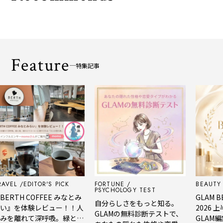
Feature
特集記事
EDITOR'S PICK
FORTUNE
BEAUTY
EDI
PSYCHOLOGY TEST
TH COFFEE みなとみ
GLAM BEAUT
自分らしさをもっと知る。
を体験レビュー！！人
2026 上半
GLAMの無料診断テストで、
離れて深呼吸。緑と
GLAM編集部