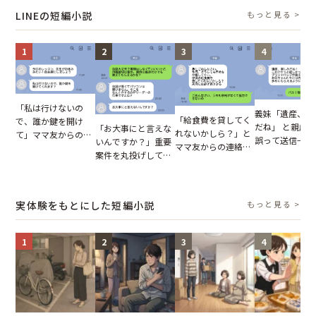
実を伝えた結果
LINEの短編小説
もっと見る >
1
2
3
4
「私は行けないの
義妹「遺産、楽
「給食費を貸してく
で、誰か鍵を開け
だね」 と親戚LI
「お大事にと言えな
れないかしら？」と
て」ママ友からの
誤って送信→夫
いんですか？」重要
ママ友からの連絡。
図々しいお願い。だ
はお前は…」告
案件を丸投げして休
だが、ママ友のアカ
が、思いやりのない
れた事実とは【
む後輩。だが、SNS
ウントを見ると…
行動が招いた当然の
小説】
で発覚した嘘と呆れ
【短編小説】
報いとは
た結末
実体験をもとにした短編小説
もっと見る >
1
2
3
4