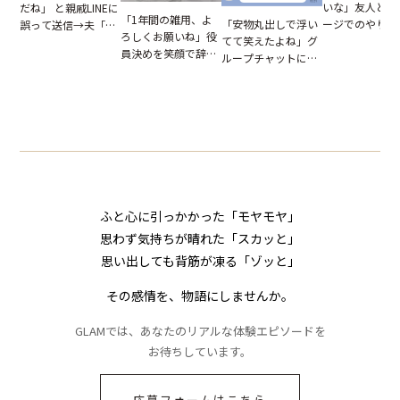
いな」友人とメ
だね」 と親戚LINEに
「1年間の雑用、よ
「安物丸出しで浮い
ージでのやり取
誤って送信→夫「実
ろしくお願いね」役
てて笑えたよね」グ
だが、独り言が
はお前は…」告げら
員決めを笑顔で辞退
ループチャットに投
ぬ悲劇を生んだ
れた事実とは【短編
したママ友。夜、送
下された悪口。余裕
編小説】
小説】
られてきたメッセー
の対応を見せたら空
ジに絶句
気が一変した話
ふと心に引っかかった「モヤモヤ」
思わず気持ちが晴れた「スカッと」
思い出しても背筋が凍る「ゾッと」
その感情を、物語にしませんか。
GLAMでは、あなたのリアルな体験エピソードを
お待ちしています。
応募フォームはこちら