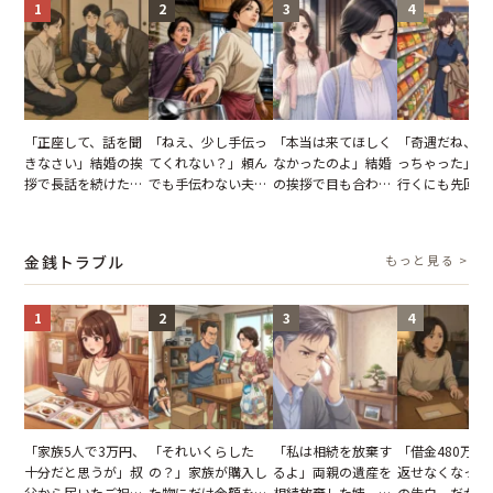
1
2
3
4
「正座して、話を聞
「ねえ、少し手伝っ
「本当は来てほしく
「奇遇だね、ま
きなさい」結婚の挨
てくれない？」頼ん
なかったのよ」結婚
っちゃった」ど
拶で長話を続けた義
でも手伝わない夫→
の挨拶で目も合わせ
行くにも先回り
父。話が終わる瞬間
義母の追い討ちを受
てくれない義母。帰
れる知人のこと
に感じた本音とは
け、思わず実家に帰
りの電車で涙を流し
私が家族に打ち
った正月
たワケ
た日
金銭トラブル
もっと見る >
1
2
3
4
「家族5人で3万円、
「それいくらした
「私は相続を放棄す
「借金480万、
十分だと思うが」叔
の？」家族が購入し
るよ」両親の遺産を
返せなくなった
父から届いたご祝
た物にだけ金額を聞
相続放棄した姉。だ
の告白。だが、