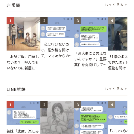
摘。だが、返ってき
助言をスルーした結
説】
非常識
もっと見る >
た言葉にため息が止
果
まらない
1
2
3
4
「私は行けないの
で、誰か鍵を開け
「お大事にと言えな
て」ママ友からの
「お昼ご飯、用意し
「1階のポスト
いんですか？」重要
図々しいお願い。だ
ないの？」呼んでも
で見たの」他人
案件を丸投げして休
が、思いやりのない
いないのに新居にあ
便物を開けて読
む後輩。だが、SNS
行動が招いた当然の
がった義母と義妹。
いる住民。目が
で発覚した嘘と呆れ
報いとは
図々しい態度に夫が
てしまった結果
た結末
怒った瞬間
LINE誤爆
もっと見る >
1
2
3
4
「こいつめんど
義妹「遺産、楽しみ