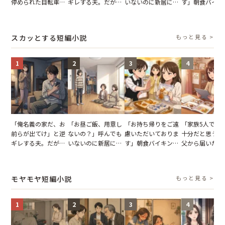
停められた自転車。
ギレする夫。だが、
いないのに新居にあ
す」朝食バイキ
張り紙も無視された
子供3人を連れて家
がった義母と義妹。
でパンを持ち帰
結果
を出た結果
図々しい態度に夫が
とする客。だが
怒った瞬間
タッフの一言で
スカッとする短編小説
もっと見る >
が一変
1
2
3
4
「俺名義の家だ、お
「お昼ご飯、用意し
「お持ち帰りをご遠
「家族5人で3
前らが出てけ」と逆
ないの？」呼んでも
慮いただいておりま
十分だと思うが
ギレする夫。だが、
いないのに新居にあ
す」朝食バイキング
父から届いたご
子供3人を連れて家
がった義母と義妹。
でパンを持ち帰ろう
儀。だが、夫が
を出た結果
図々しい態度に夫が
とする客。だが、ス
の席と料理を見
怒った瞬間
タッフの一言で状況
り込んだワケ
モヤモヤ短編小説
もっと見る >
が一変
1
2
3
4