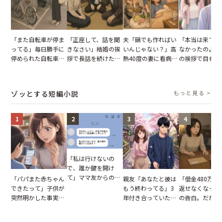
「また自転車が停ま
「正座して、話を聞
夫「鍋でも作ればい
「本当は来てほ
ってる」毎日勝手に
きなさい」結婚の挨
いんじゃない？」高
なかったのよ」
停められた自転車。
拶で長話を続けた義
熱40度の妻に看病な
の挨拶で目も合
張り紙も無視された
父。話が終わる瞬間
し→冷蔵庫が空でも
てくれない義母
結果
に感じた本音とは
買い出しに行かせた
りの電車で涙を
一言
たワケ
ゾッとする短編小説
もっと見る >
1
2
3
4
「私は行けないの
で、誰か鍵を開け
て」ママ友からの
「パパまた赤ちゃん
親友「あなたと彼は
「借金480万、
図々しいお願い。だ
できたって」子供が
もう終わってる」3
返せなくなった
が、思いやりのない
突然明かした事実。
年付き合っていた彼
の告白。だが、
行動が招いた当然の
単身赴任していた夫
との浮気が発覚。だ
までの行動に思
報いとは
の裏切りに絶句
が、共通の友人に事
凍りついた