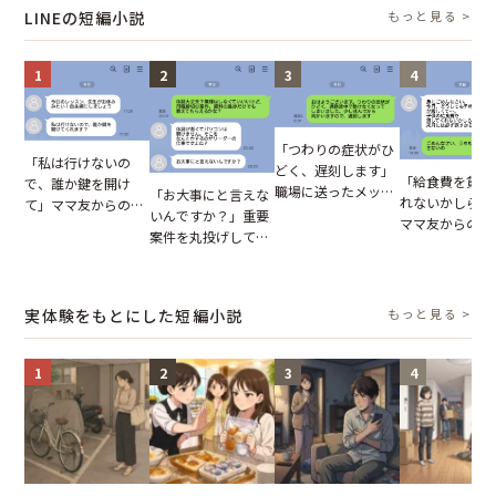
た違和感
実を伝えた結果
LINEの短編小説
もっと見る >
1
2
3
4
「つわりの症状がひ
「私は行けないの
どく、遅刻します」
「給食費を貸し
で、誰か鍵を開け
職場に送ったメッセ
「お大事にと言えな
れないかしら？
て」ママ友からの
ージ→普段は優しい
いんですか？」重要
ママ友からの連
図々しいお願い。だ
上司の豹変に凍りつ
案件を丸投げして休
だが、ママ友の
が、思いやりのない
いた
む後輩。だが、SNS
ウントを見ると
行動が招いた当然の
で発覚した嘘と呆れ
【短編小説】
報いとは
た結末
実体験をもとにした短編小説
もっと見る >
1
2
3
4