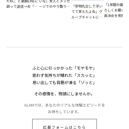
いな」友人とメッセ
だね」 と親戚LINEに
「1年間の雑用
「安物丸出しで浮い
ージでのやり取り。
誤って送信→夫「実
ろしくお願いね
てて笑えたよね」グ
だが、独り言が思わ
はお前は…」告げら
員決めを笑顔で
ループチャットに投
ぬ悲劇を生んだ【短
れた事実とは【短編
したママ友。夜
下された悪口。余裕
編小説】
小説】
られてきたメッ
の対応を見せたら空
ジに絶句
気が一変した話
ふと心に引っかかった「モヤモヤ」
思わず気持ちが晴れた「スカッと」
思い出しても背筋が凍る「ゾッと」
その感情を、物語にしませんか。
GLAMでは、あなたのリアルな体験エピソードを
お待ちしています。
応募フォームはこちら