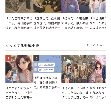
「また自転車が停ま
「正座して、話を聞
「焼肉だ、今夜も庭
「本当は来てほ
ってる」毎日勝手に
きなさい」結婚の挨
でやるぞ」隣人の夜
なかったのよ」
停められた自転車。
拶で長話を続けた義
中まで続く宴会。我
の挨拶で目も合
張り紙も無視された
父。話が終わる瞬間
が家が眠れず耐え抜
てくれない義母
結果
に感じた本音とは
いた夏の夜
りの電車で涙を
たワケ
ゾッとする短編小説
もっと見る >
1
2
3
4
「私は行けないの
で、誰か鍵を開け
て」ママ友からの
「パパまた赤ちゃん
「他に席、いっぱい
親友「あなたと
図々しいお願い。だ
できたって」子供が
空いてたのにね」貸
もう終わってる
が、思いやりのない
突然明かした事実。
切のように空いてる
年付き合ってい
行動が招いた当然の
単身赴任していた夫
車内。だが、隣に座
との浮気が発覚
報いとは
の裏切りに絶句
ってきた女性に感じ
が、共通の友人