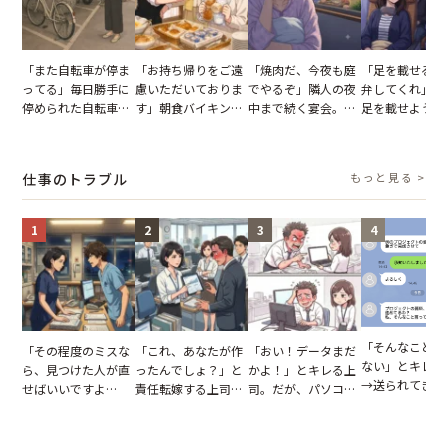
「また自転車が停ま
「お持ち帰りをご遠
「焼肉だ、今夜も庭
「足を載せるの
ってる」毎日勝手に
慮いただいておりま
でやるぞ」隣人の夜
弁してくれ」座
停められた自転車。
す」朝食バイキング
中まで続く宴会。我
足を載せようと
張り紙も無視された
でパンを持ち帰ろう
が家が眠れず耐え抜
乗客。だが、乗
結果
とする客。だが、ス
いた夏の夜
に相談した結果
タッフの一言で状況
仕事のトラブル
もっと見る >
が一変
1
2
3
4
「そんなこと言
「その程度のミスな
「これ、あなたが作
「おい！データまだ
ない」とキレる
ら、見つけた人が直
ったんでしょ？」と
かよ！」とキレる上
→送られてきた
せばいいですよ
責任転嫁する上司。
司。だが、パソコン
セージの、直前
ね？」10歳年下の後
だが、私が見せた作
のデスクトップ画面
り取りを見た結
輩のリーダーに指
業履歴で状況が一変
を見た結果【短編小
【短編小説】
摘。だが、返ってき
説】