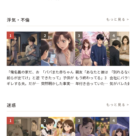
儀。だが、夫が当日
張した叔父。だが、
いてくる夫。だが、
が、義兄が激昂
の席と料理を見て黙
幹事のいとこが告げ
夫の趣味のグッズを
告げた一言に言
り込んだワケ
た一言とは
並べた妻が一言で黙
失った
浮気・不倫
もっと見る >
らせた瞬間
1
2
3
4
「俺名義の家だ、お
「パパまた赤ちゃん
親友「あなたと彼は
「別れるなら秘
前らが出てけ」と逆
できたって」子供が
もう終わってる」3
会社にバラすぞ
ギレする夫。だが、
突然明かした事実。
年付き合っていた彼
気がバレた婚約
子供3人を連れて家
単身赴任していた夫
との浮気が発覚。だ
だが、弁護士を
を出た結果
の裏切りに絶句
が、共通の友人に事
て問い詰めると
実を伝えた結果
情が一変
迷惑
もっと見る >
1
2
3
4