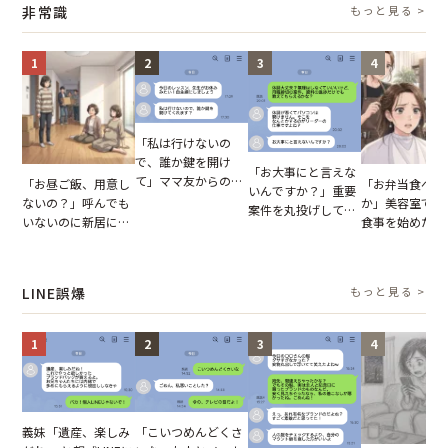
非常識
もっと見る >
た言葉にため息が止
まらない
1
2
3
4
「私は行けないの
で、誰か鍵を開け
「お大事にと言えな
て」ママ友からの
「お昼ご飯、用意し
「お弁当食べよ
いんですか？」重要
図々しいお願い。だ
ないの？」呼んでも
か」美容室で堂
案件を丸投げして休
が、思いやりのない
いないのに新居にあ
食事を始めた親
む後輩。だが、SNS
行動が招いた当然の
がった義母と義妹。
に、私が言葉を
で発覚した嘘と呆れ
報いとは
図々しい態度に夫が
た瞬間
た結末
怒った瞬間
LINE誤爆
もっと見る >
1
2
3
4
「こいつめんどくさ
義妹「遺産、楽しみ