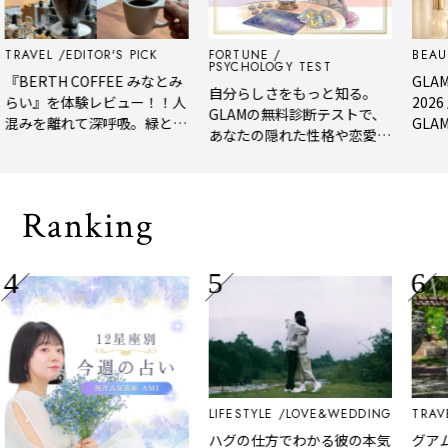
VEL
EDITOR'S PICK
FORTUNE
BEAUTY
E
PSYCHOLOGY TEST
RTH COFFEE みなとみ
GLAM BEA
自分らしさをもっと知る。
』を体験レビュー！！人
2026 上
GLAMの無料診断テストで、
を離れて深呼吸。緑と
GLAM編集
あなたの隠れた性格や恋愛タ
淹れたてコーヒーに癒や
年上半期の
イプをチェック
る「大人の隠れ家」
メ。
Ranking
LIFESTYLE
LOVE&WEDDING
TRAVEL
E
ハグの仕方でわかる彼の本気
グアムのチ