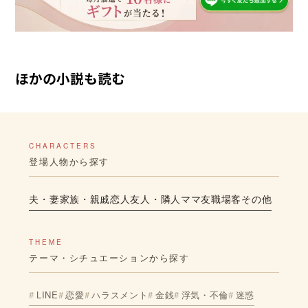
ほかの小説も読む
CHARACTERS
登場人物から探す
夫・妻
家族・親戚
恋人
友人・隣人
ママ友
職場
客
その他
THEME
テーマ・シチュエーションから探す
LINE
恋愛
ハラスメント
金銭
浮気・不倫
迷惑