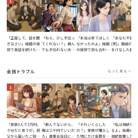
1
2
3
4
「正座して、話を聞
「ねえ、少し手伝っ
「本当は来てほしく
「あなた不器用
きなさい」結婚の挨
てくれない？」頼ん
なかったのよ」結婚
(笑)」親戚の前
拶で長話を続けた義
でも手伝わない夫→
の挨拶で目も合わせ
をけなした義母
父。話が終わる瞬間
義母の追い討ちを受
てくれない義母。帰
日、夫がきっぱ
に感じた本音とは
け、思わず実家に帰
りの電車で涙を流し
い返した結果
った正月
たワケ
金銭トラブル
もっと見る >
1
2
3
4
「家族5人で3万円、
「飲んでないから、
「それいくらした
「私は相続を放
十分だと思うが」叔
俺は三千円でいいだ
の？」家族が購入し
るよ」両親の遺
父から届いたご祝
ろ」食事会当日に主
た物にだけ金額を聞
相続放棄した姉