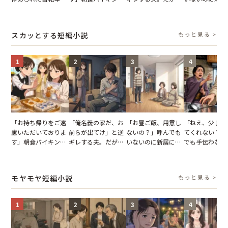
張り紙も無視された
でパンを持ち帰ろう
子供3人を連れて家
がった義母と義
結果
とする客。だが、ス
を出た結果
図々しい態度に
タッフの一言で状況
怒った瞬間
スカッとする短編小説
もっと見る >
が一変
1
2
3
4
「お持ち帰りをご遠
「俺名義の家だ、お
「お昼ご飯、用意し
「ねえ、少し手
慮いただいておりま
前らが出てけ」と逆
ないの？」呼んでも
てくれない？」
す」朝食バイキング
ギレする夫。だが、
いないのに新居にあ
でも手伝わない
でパンを持ち帰ろう
子供3人を連れて家
がった義母と義妹。
義母の追い討ち
とする客。だが、ス
を出た結果
図々しい態度に夫が
け、思わず実家
タッフの一言で状況
怒った瞬間
った正月
モヤモヤ短編小説
もっと見る >
が一変
1
2
3
4