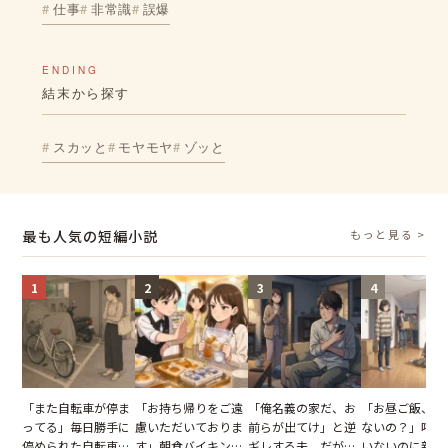
仕事
非常識
誤爆
ENDING
結末から探す
スカッと
モヤモヤ
ゾッと
最も人気の短編小説
もっと見る >
1
2
3
4
「また自転車が停ま
「お持ち帰りをご遠
「俺名義の家だ、お
「お昼ご飯、用
ってる」毎日勝手に
慮いただいておりま
前らが出てけ」と逆
ないの？」呼ん
停められた自転車。
す」朝食バイキング
ギレする夫。だが、
いないのに新居