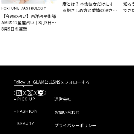
度とは？ 本命彼女だけにす
知ろう！ 
TUNE
ASTROLOGY
る抱きしめ方と愛情の深さ診
できたチャ
週の占い】西洋占星術師
断
みよう
Iの12星座占い｜8月3日～
9日の運勢
Follow us !
GLAM公式SNSをフォローする
PICK UP
運営会社
FASHION
お問い合わせ
BEAUTY
プライバシーポリシー