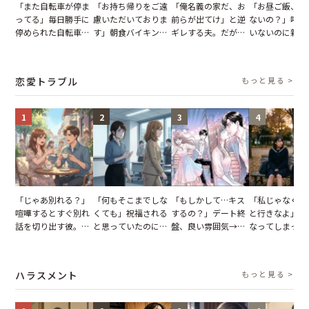
「また自転車が停ま
「お持ち帰りをご遠
「俺名義の家だ、お
「お昼ご飯、用
ってる」毎日勝手に
慮いただいておりま
前らが出てけ」と逆
ないの？」呼ん
停められた自転車。
す」朝食バイキング
ギレする夫。だが、
いないのに新居
張り紙も無視された
でパンを持ち帰ろう
子供3人を連れて家
がった義母と義
結果
とする客。だが、ス
を出た結果
図々しい態度に
タッフの一言で状況
怒った瞬間
恋愛トラブル
もっと見る >
が一変
1
2
3
4
「じゃあ別れる？」
「何もそこまでしな
「もしかして…キス
「私じゃなくて
喧嘩するとすぐ別れ
くても」祝福される
するの？」デート終
と行きなよ」疎
話を切り出す彼。我
と思っていたのに。
盤、良い雰囲気→彼
なってしまった
慢できず、本当に別
恋の成就と引き換え
の顔が近づいてきた
友。卒業式の日
れた結果【短編小
に失った、親友から
瞬間、背筋が凍った
友が墓場まで持
説】
の痛烈な「拒絶」
【短編小説】
いくはずだった
ハラスメント
もっと見る >
に私は…