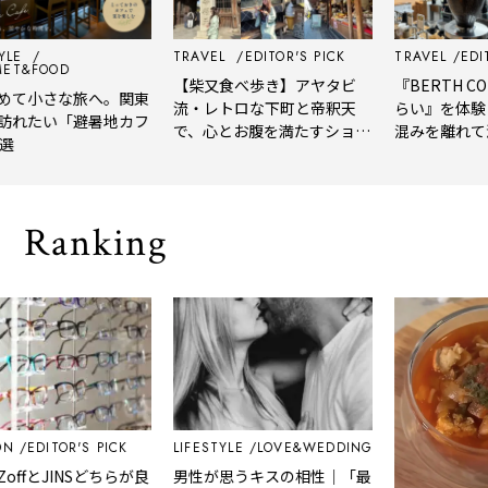
TRAVEL
EDITOR'S PICK
TRAVEL
EDITOR'S
OOD
【柴又食べ歩き】アヤタビ
『BERTH COFFE
小さな旅へ。関東
流・レトロな下町と帝釈天
らい』を体験レビ
たい「避暑地カフ
で、心とお腹を満たすショー
混みを離れて深呼
トトリップ
風、淹れたてコー
される「大人の隠
Ranking
DITOR'S PICK
LIFESTYLE
LOVE&WEDDING
とJINSどちらが良
男性が思うキスの相性｜「最