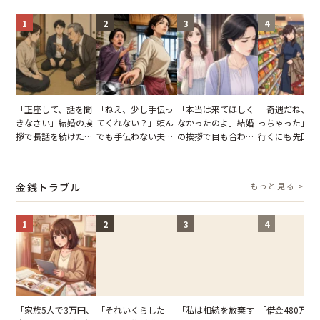
1
2
3
4
「正座して、話を聞
「ねえ、少し手伝っ
「本当は来てほしく
「奇遇だね、ま
きなさい」結婚の挨
てくれない？」頼ん
なかったのよ」結婚
っちゃった」ど
拶で長話を続けた義
でも手伝わない夫→
の挨拶で目も合わせ
行くにも先回り
父。話が終わる瞬間
義母の追い討ちを受
てくれない義母。帰
れる知人のこと
に感じた本音とは
け、思わず実家に帰
りの電車で涙を流し
私が家族に打ち
った正月
たワケ
た日
金銭トラブル
もっと見る >
1
2
3
4
「家族5人で3万円、
「それいくらした
「私は相続を放棄す
「借金480万、