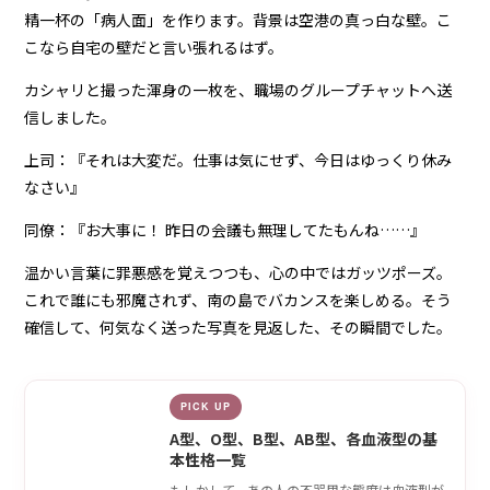
精一杯の「病人面」を作ります。背景は空港の真っ白な壁。こ
こなら自宅の壁だと言い張れるはず。
カシャリと撮った渾身の一枚を、職場のグループチャットへ送
信しました。
上司：『それは大変だ。仕事は気にせず、今日はゆっくり休み
なさい』
同僚：『お大事に！ 昨日の会議も無理してたもんね……』
温かい言葉に罪悪感を覚えつつも、心の中ではガッツポーズ。
これで誰にも邪魔されず、南の島でバカンスを楽しめる。そう
確信して、何気なく送った写真を見返した、その瞬間でした。
PICK UP
A型、O型、B型、AB型、各血液型の基
本性格一覧
もしかして、あの人の不器用な態度は血液型が