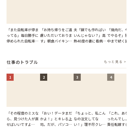
「また自転車が停ま
「お持ち帰りをご遠
夫「鍋でも作ればい
「焼肉だ、今夜
ってる」毎日勝手に
慮いただいておりま
いんじゃない？」高
でやるぞ」隣人
停められた自転車。
す」朝食バイキング
熱40度の妻に看病な
中まで続く宴会
張り紙も無視された
でパンを持ち帰ろう
し→冷蔵庫が空でも
が家が眠れず耐
結果
とする客。だが、ス
買い出しに行かせた
いた夏の夜
タッフの一言で状況
一言
仕事のトラブル
もっと見る >
が一変
1
2
3
4
「その程度のミスな
「おい！データまだ
「ちょっと、私こん
「これ、あなた
ら、見つけた人が直
かよ！」とキレる上
なの注文してな
ったんでしょ？
せばいいですよ
司。だが、パソコン
い！」理不尽クレー
責任転嫁する上
ね？」10歳年下の後
のデスクトップ画面
マーに正論で挑んだ
だが、私が見せ