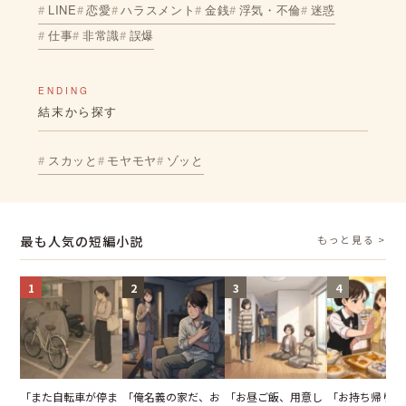
LINE
恋愛
ハラスメント
金銭
浮気・不倫
迷惑
仕事
非常識
誤爆
ENDING
結末から探す
スカッと
モヤモヤ
ゾッと
最も人気の短編小説
もっと見る >
1
2
3
4
「また自転車が停ま
「俺名義の家だ、お
「お昼ご飯、用意し
「お持ち帰りを