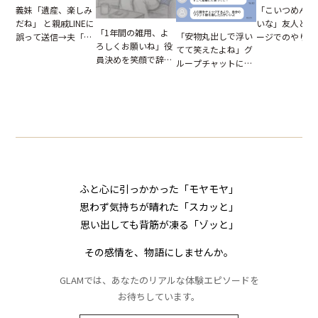
「こいつめんど
義妹「遺産、楽しみ
いな」友人とメ
だね」 と親戚LINEに
「1年間の雑用、よ
「安物丸出しで浮い
ージでのやり取
誤って送信→夫「実
ろしくお願いね」役
てて笑えたよね」グ
だが、独り言が
はお前は…」告げら
員決めを笑顔で辞退
ループチャットに投
ぬ悲劇を生んだ
れた事実とは【短編
したママ友。夜、送
下された悪口。余裕
編小説】
小説】
られてきたメッセー
の対応を見せたら空
ジに絶句
気が一変した話
ふと心に引っかかった「モヤモヤ」
思わず気持ちが晴れた「スカッと」
思い出しても背筋が凍る「ゾッと」
その感情を、物語にしませんか。
GLAMでは、あなたのリアルな体験エピソードを
お待ちしています。