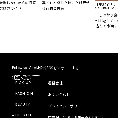
しないための徹底
高！」と感じた時にだけ見せ
LIFESTYLE
GOURMET&FOOD
方ガイド
る行動と言葉
「しっかり食べて
−11kg！？」週末
込んで冷凍するだ
ットが無理なく続く
の脂肪燃焼スープ
Follow us !
GLAM公式SNSをフォローする
PICK UP
運営会社
FASHION
お問い合わせ
BEAUTY
プライバシーポリシー
LIFESTYLE
広告配信におけるデータ利用につ