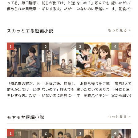
ってる」毎日勝手に
前らが出てけ」と逆
ないの？」呼んでも
慮いただいてお
停められた自転車。
ギレする夫。だが、
いないのに新居にあ
す」朝食バイキ
張り紙も無視された
子供3人を連れて家
がった義母と義妹。
でパンを持ち帰
結果
を出た結果
図々しい態度に夫が
とする客。だが
怒った瞬間
タッフの一言で
スカッとする短編小説
もっと見る >
が一変
1
2
3
4
「俺名義の家だ、お
「お昼ご飯、用意し
「お持ち帰りをご遠
「家族5人で3
前らが出てけ」と逆
ないの？」呼んでも
慮いただいておりま
十分だと思うが
ギレする夫。だが、
いないのに新居にあ
す」朝食バイキング
父から届いたご
子供3人を連れて家
がった義母と義妹。
でパンを持ち帰ろう
儀。だが、夫が
を出た結果
図々しい態度に夫が
とする客。だが、ス
の席と料理を見
怒った瞬間
タッフの一言で状況
り込んだワケ
モヤモヤ短編小説
もっと見る >
が一変
1
2
3
4