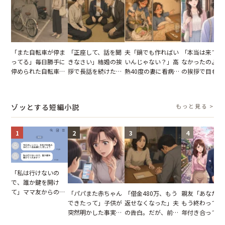
「また自転車が停ま
「正座して、話を聞
夫「鍋でも作ればい
「本当は来てほ
ってる」毎日勝手に
きなさい」結婚の挨
いんじゃない？」高
なかったのよ」
停められた自転車。
拶で長話を続けた義
熱40度の妻に看病な
の挨拶で目も合
張り紙も無視された
父。話が終わる瞬間
し→冷蔵庫が空でも
てくれない義母
結果
に感じた本音とは
買い出しに行かせた
りの電車で涙を
一言
たワケ
ゾッとする短編小説
もっと見る >
1
2
3
4
「私は行けないの
で、誰か鍵を開け
て」ママ友からの
「パパまた赤ちゃん
「借金480万、もう
親友「あなたと
図々しいお願い。だ
できたって」子供が
返せなくなった」夫
もう終わってる
が、思いやりのない
突然明かした事実。
の告白。だが、前日
年付き合ってい
行動が招いた当然の
単身赴任していた夫
までの行動に思わず
との浮気が発覚