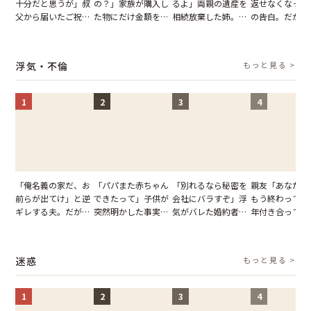
十分だと思うが」叔
の？」家族が購入し
るよ」両親の遺産を
返せなくなった
父から届いたご祝
た物にだけ金額を聞
相続放棄した姉。だ
の告白。だが、
儀。だが、夫が当日
いてくる夫。だが、
が、義兄が激昂して
までの行動に思
の席と料理を見て黙
夫の趣味のグッズを
告げた一言に言葉を
凍りついた
り込んだワケ
並べた妻が一言で黙
失った
浮気・不倫
もっと見る >
らせた瞬間
1
2
3
4
「俺名義の家だ、お
「パパまた赤ちゃん
「別れるなら秘密を
親友「あなたと
前らが出てけ」と逆
できたって」子供が
会社にバラすぞ」浮
もう終わってる
ギレする夫。だが、
突然明かした事実。
気がバレた婚約者。
年付き合ってい
子供3人を連れて家
単身赴任していた夫
だが、弁護士を連れ
との浮気が発覚
を出た結果
の裏切りに絶句
て問い詰めると、表
が、共通の友人
情が一変
実を伝えた結果
迷惑
もっと見る >
1
2
3
4