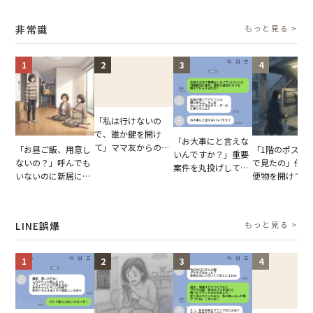
輩のリーダーに指
を見た結果【短編小
イキり後輩。先輩の
業履歴で状況が
摘。だが、返ってき
説】
助言をスルーした結
非常識
もっと見る >
た言葉にため息が止
果
まらない
1
2
3
4
「私は行けないの
で、誰か鍵を開け
「お大事にと言えな
て」ママ友からの
「お昼ご飯、用意し
「1階のポスト
いんですか？」重要
図々しいお願い。だ
ないの？」呼んでも
で見たの」他人
案件を丸投げして休
が、思いやりのない
いないのに新居にあ
便物を開けて読
む後輩。だが、SNS
行動が招いた当然の
がった義母と義妹。
いる住民。目が
で発覚した嘘と呆れ
報いとは
図々しい態度に夫が
てしまった結果
た結末
怒った瞬間
LINE誤爆
もっと見る >
1
2
3
4