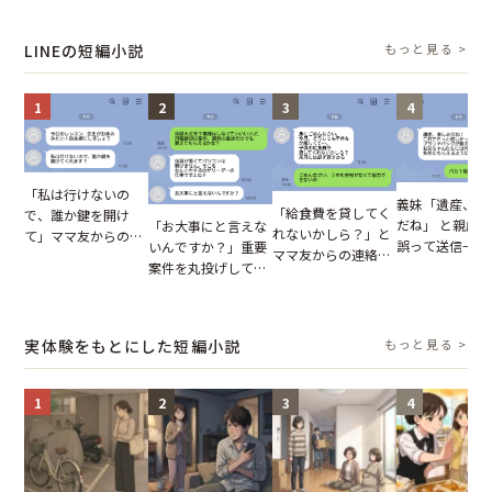
報いとは
の裏切りに絶句
凍りついた
が、共通の友人
実を伝えた結果
LINEの短編小説
もっと見る >
1
2
3
4
「私は行けないの
義妹「遺産、楽
「給食費を貸してく
で、誰か鍵を開け
だね」 と親戚LI
「お大事にと言えな
れないかしら？」と
て」ママ友からの
誤って送信→夫
いんですか？」重要
ママ友からの連絡。
図々しいお願い。だ
はお前は…」告
案件を丸投げして休
だが、ママ友のアカ
が、思いやりのない
れた事実とは【
む後輩。だが、SNS
ウントを見ると…
行動が招いた当然の
小説】
で発覚した嘘と呆れ
【短編小説】
報いとは
た結末
実体験をもとにした短編小説
もっと見る >
1
2
3
4