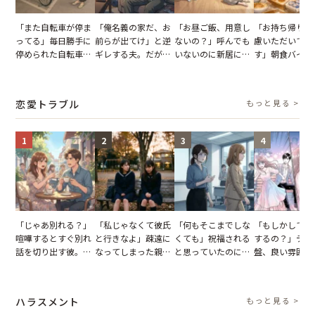
「また自転車が停ま
「俺名義の家だ、お
「お昼ご飯、用意し
「お持ち帰りを
ってる」毎日勝手に
前らが出てけ」と逆
ないの？」呼んでも
慮いただいてお
停められた自転車。
ギレする夫。だが、
いないのに新居にあ
す」朝食バイキ
張り紙も無視された
子供3人を連れて家
がった義母と義妹。
でパンを持ち帰
結果
を出た結果
図々しい態度に夫が
とする客。だが
怒った瞬間
タッフの一言で
恋愛トラブル
もっと見る >
が一変
1
2
3
4
「じゃあ別れる？」
「私じゃなくて彼氏
「何もそこまでしな
「もしかして…
喧嘩するとすぐ別れ
と行きなよ」疎遠に
くても」祝福される
するの？」デー
話を切り出す彼。我
なってしまった親
と思っていたのに。
盤、良い雰囲気
慢できず、本当に別
友。卒業式の日、親
恋の成就と引き換え
の顔が近づいて
れた結果【短編小
友が墓場まで持って
に失った、親友から
瞬間、背筋が凍
説】
いくはずだった事実
の痛烈な「拒絶」
【短編小説】
ハラスメント
もっと見る >
に私は…