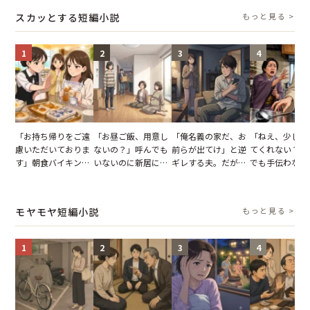
タッフの一言で状況
怒った瞬間
スカッとする短編小説
もっと見る >
が一変
1
2
3
4
「お持ち帰りをご遠
「お昼ご飯、用意し
「俺名義の家だ、お
「ねえ、少し手
慮いただいておりま
ないの？」呼んでも
前らが出てけ」と逆
てくれない？」
す」朝食バイキング
いないのに新居にあ
ギレする夫。だが、
でも手伝わない
でパンを持ち帰ろう
がった義母と義妹。
子供3人を連れて家
義母の追い討ち
とする客。だが、ス
図々しい態度に夫が
を出た結果
け、思わず実家
タッフの一言で状況
怒った瞬間
った正月
モヤモヤ短編小説
もっと見る >
が一変
1
2
3
4