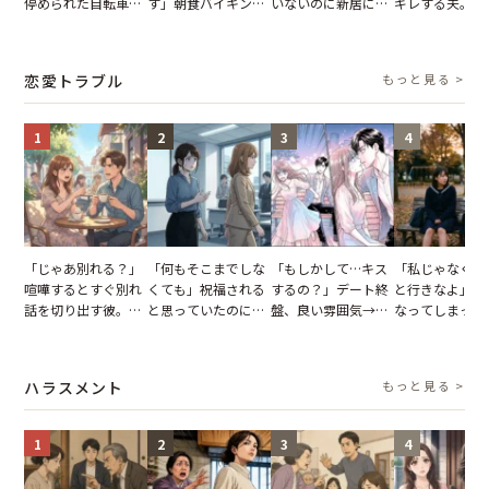
停められた自転車。
す」朝食バイキング
いないのに新居にあ
ギレする夫。だ
張り紙も無視された
でパンを持ち帰ろう
がった義母と義妹。
子供3人を連れ
結果
とする客。だが、ス
図々しい態度に夫が
を出た結果
タッフの一言で状況
怒った瞬間
恋愛トラブル
もっと見る >
が一変
1
2
3
4
「じゃあ別れる？」
「何もそこまでしな
「もしかして…キス
「私じゃなくて
喧嘩するとすぐ別れ
くても」祝福される
するの？」デート終
と行きなよ」疎
話を切り出す彼。我
と思っていたのに。
盤、良い雰囲気→彼
なってしまった
慢できず、本当に別
恋の成就と引き換え
の顔が近づいてきた
友。卒業式の日
れた結果【短編小
に失った、親友から
瞬間、背筋が凍った
友が墓場まで持
説】
の痛烈な「拒絶」
【短編小説】
いくはずだった
ハラスメント
もっと見る >
に私は…
1
2
3
4