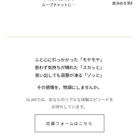
員決めを笑顔で
ループチャットに投
ぬ悲劇を生んだ【短
れた事実とは【短編
したママ友。夜
下された悪口。余裕
編小説】
小説】
られてきたメッ
の対応を見せたら空
ジに絶句
気が一変した話
ふと心に引っかかった「モヤモヤ」
思わず気持ちが晴れた「スカッと」
思い出しても背筋が凍る「ゾッと」
その感情を、物語にしませんか。
GLAMでは、あなたのリアルな体験エピソードを
お待ちしています。
応募フォームはこちら