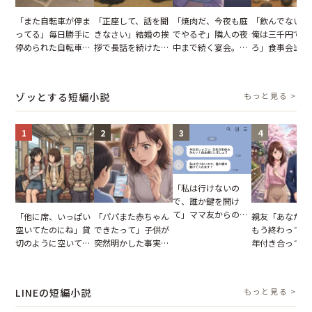
「また自転車が停ま
「正座して、話を聞
「焼肉だ、今夜も庭
「飲んでないか
ってる」毎日勝手に
きなさい」結婚の挨
でやるぞ」隣人の夜
俺は三千円でい
停められた自転車。
拶で長話を続けた義
中まで続く宴会。我
ろ」食事会当日
張り紙も無視された
父。話が終わる瞬間
が家が眠れず耐え抜
張した叔父。だ
結果
に感じた本音とは
いた夏の夜
幹事のいとこが
た一言とは
ゾッとする短編小説
もっと見る >
1
2
3
4
「私は行けないの
で、誰か鍵を開け
て」ママ友からの
「他に席、いっぱい
「パパまた赤ちゃん
親友「あなたと
図々しいお願い。だ
空いてたのにね」貸
できたって」子供が
もう終わってる
が、思いやりのない
切のように空いてる
突然明かした事実。
年付き合ってい
行動が招いた当然の
車内。だが、隣に座
単身赴任していた夫
との浮気が発覚
報いとは
ってきた女性に感じ
の裏切りに絶句
が、共通の友人
た違和感
実を伝えた結果
LINEの短編小説
もっと見る >