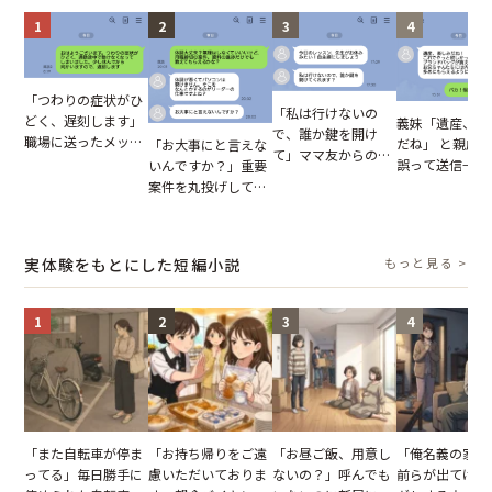
1
2
3
4
「つわりの症状がひ
「私は行けないの
どく、遅刻します」
義妹「遺産、楽
で、誰か鍵を開け
職場に送ったメッセ
だね」 と親戚LI
「お大事にと言えな
て」ママ友からの
ージ→普段は優しい
誤って送信→夫
いんですか？」重要
図々しいお願い。だ
上司の豹変に凍りつ
はお前は…」告
案件を丸投げして休
が、思いやりのない
いた
れた事実とは【
む後輩。だが、SNS
行動が招いた当然の
小説】
で発覚した嘘と呆れ
報いとは
た結末
実体験をもとにした短編小説
もっと見る >
1
2
3
4
「また自転車が停ま
「お持ち帰りをご遠
「お昼ご飯、用意し
「俺名義の家だ
ってる」毎日勝手に
慮いただいておりま
ないの？」呼んでも
前らが出てけ」