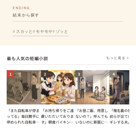
ENDING
結末から探す
スカッと
モヤモヤ
ゾッと
最も人気の短編小説
もっと見る >
1
2
3
4
「また自転車が停ま
「お持ち帰りをご遠
「お昼ご飯、用意し
「俺名義の家だ
ってる」毎日勝手に
慮いただいておりま
ないの？」呼んでも
前らが出てけ」
停められた自転車。
す」朝食バイキング
いないのに新居にあ
ギレする夫。だ
張り紙も無視された
でパンを持ち帰ろう
がった義母と義妹。
子供3人を連れ
結果
とする客。だが、ス
図々しい態度に夫が
を出た結果