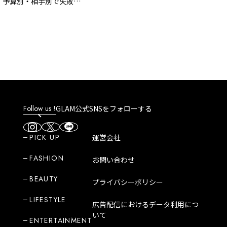
算別・相手別で失敗し
ドンキ）」はどんなところ？
の利いた手土産リスト
魅力や人気商品など紹介！
Follow us !
GLAM公式SNSをフォローする
PICK UP
運営会社
FASHION
お問い合わせ
BEAUTY
プライバシーポリシー
LIFESTYLE
広告配信におけるデータ利用につ
いて
ENTERTAINMENT