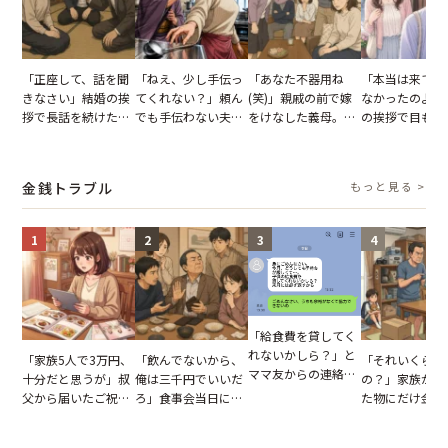
「正座して、話を聞
「ねえ、少し手伝っ
「あなた不器用ね
「本当は来てほ
きなさい」結婚の挨
てくれない？」頼ん
(笑)」親戚の前で嫁
なかったのよ」
拶で長話を続けた義
でも手伝わない夫→
をけなした義母。後
の挨拶で目も合
父。話が終わる瞬間
義母の追い討ちを受
日、夫がきっぱり言
てくれない義母
に感じた本音とは
け、思わず実家に帰
い返した結果
りの電車で涙を
った正月
たワケ
金銭トラブル
もっと見る >
1
2
3
4
「給食費を貸してく
れないかしら？」と
「家族5人で3万円、
「飲んでないから、
「それいくらし
ママ友からの連絡。
十分だと思うが」叔
俺は三千円でいいだ
の？」家族が購
だが、ママ友のアカ
父から届いたご祝
ろ」食事会当日に主
た物にだけ金額
ウントを見ると…
儀。だが、夫が当日
張した叔父。だが、
いてくる夫。だ
【短編小説】
の席と料理を見て黙
幹事のいとこが告げ
夫の趣味のグッ