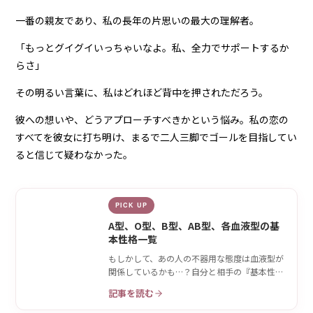
一番の親友であり、私の長年の片思いの最大の理解者。
「もっとグイグイいっちゃいなよ。私、全力でサポートするか
らさ」
その明るい言葉に、私はどれほど背中を押されただろう。
彼への想いや、どうアプローチすべきかという悩み。私の恋の
すべてを彼女に打ち明け、まるで二人三脚でゴールを目指してい
ると信じて疑わなかった。
PICK UP
A型、O型、B型、AB型、各血液型の基
本性格一覧
もしかして、あの人の不器用な態度は血液型が
関係しているかも…？自分と相手の『基本性
格』をおさらい♡
記事を読む