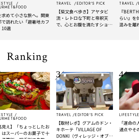
YLE
TRAVEL
EDITOR'S PICK
TRAVEL
EDIT
T&FOOD
【柴又食べ歩き】アヤタビ
『BERTH CO
めて小さな旅へ。関東
流・レトロな下町と帝釈天
らい』を体験
訪れたい「避暑地カフ
で、心とお腹を満たすショー
混みを離れて
選
トトリップ
風、淹れたて
される「大人
Ranking
LE
TRAVEL
EDITOR'S PICK
LIFESTYLE
ED
T&FOOD
【取材レポ】グアムのドン・
「運命の人」
え】「ちょっとしたお
キホーテ「VILLAGE OF
通点やその見分
スーパーのお菓子で十
DONKI（ヴィレッジ・オブ・