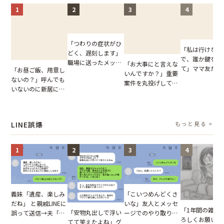
1
2
3
4
「つわりの症状がひ
「私は行けない
どく、遅刻します」
で、誰か鍵を開
職場に送ったメッセ
「お大事にと言えな
て」ママ友から
「お昼ご飯、用意し
ージ→普段は優しい
いんですか？」重要
図々しいお願い
ないの？」呼んでも
上司の豹変に凍りつ
案件を丸投げして休
が、思いやりの
いないのに新居にあ
いた
む後輩。だが、SNS
行動が招いた当
がった義母と義妹。
で発覚した嘘と呆れ
報いとは
図々しい態度に夫が
た結末
怒った瞬間
LINE誤爆
もっと見る >
1
2
3
4
「こいつめんどくさ
義妹「遺産、楽しみ
いな」友人とメッセ
だね」 と親戚LINEに
「1年間の雑用
「安物丸出しで浮い
ージでのやり取り。
誤って送信→夫「実
ろしくお願いね
てて笑えたよね」グ
だが、独り言が思わ
はお前は…」告げら