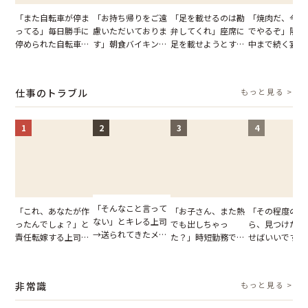
「また自転車が停ま
「お持ち帰りをご遠
「足を載せるのは勘
「焼肉だ、今夜
ってる」毎日勝手に
慮いただいておりま
弁してくれ」座席に
でやるぞ」隣人
停められた自転車。
す」朝食バイキング
足を載せようとする
中まで続く宴会
張り紙も無視された
でパンを持ち帰ろう
乗客。だが、乗務員
が家が眠れず耐
結果
とする客。だが、ス
に相談した結果
いた夏の夜
タッフの一言で状況
仕事のトラブル
もっと見る >
が一変
1
2
3
4
「そんなこと言って
「これ、あなたが作
「お子さん、また熱
「その程度のミ
ない」とキレる上司
ったんでしょ？」と
でも出しちゃっ
ら、見つけた人
→送られてきたメッ
責任転嫁する上司。
た？」時短勤務で働
せばいいですよ
セージの、直前のや
だが、私が見せた作
くママさんの、信じ
ね？」10歳年
り取りを見た結果
業履歴で状況が一変
られない欠勤理由に
輩のリーダーに
【短編小説】
思わず絶句
摘。だが、返っ
非常識
もっと見る >
た言葉にため息
まらない