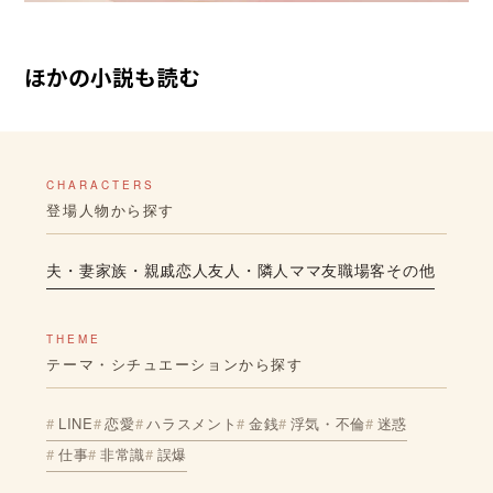
ほかの小説も読む
CHARACTERS
登場人物から探す
夫・妻
家族・親戚
恋人
友人・隣人
ママ友
職場
客
その他
THEME
テーマ・シチュエーションから探す
LINE
恋愛
ハラスメント
金銭
浮気・不倫
迷惑
仕事
非常識
誤爆