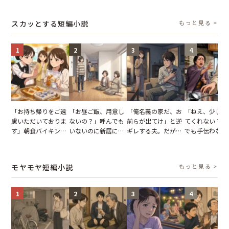
結果
とする客。だが、ス
図々しい態度に夫が
を出た結果
タッフの一言で状況
怒った瞬間
スカッとする短編小説
もっと見る >
が一変
1
2
3
4
「お持ち帰りをご遠
「お昼ご飯、用意し
「俺名義の家だ、お
「ねえ、少し手
慮いただいておりま
ないの？」呼んでも
前らが出てけ」と逆
てくれない？」
す」朝食バイキング
いないのに新居にあ
ギレする夫。だが、
でも手伝わない
でパンを持ち帰ろう
がった義母と義妹。
子供3人を連れて家
義母の追い討ち
とする客。だが、ス
図々しい態度に夫が
を出た結果
け、思わず実家
タッフの一言で状況
怒った瞬間
った正月
モヤモヤ短編小説
もっと見る >
が一変
1
2
3
4