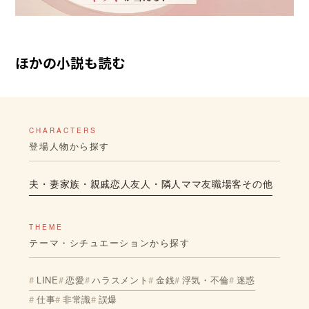
ほかの小説も読む
CHARACTERS
登場人物から探す
夫・妻
家族・親戚
恋人
友人・隣人
ママ友
職場
客
その他
THEME
テーマ・シチュエーションから探す
LINE
恋愛
ハラスメント
金銭
浮気・不倫
迷惑
仕事
非常識
誤爆