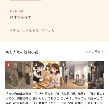
ENDING
結末から探す
スカッと
モヤモヤ
ゾッと
最も人気の短編小説
もっと見る >
1
2
3
4
「また自転車が停ま
「お持ち帰りをご遠
「お昼ご飯、用意し
「俺名義の家だ
ってる」毎日勝手に
慮いただいておりま
ないの？」呼んでも
前らが出てけ」
停められた自転車。
す」朝食バイキング
いないのに新居にあ
ギレする夫。だ
張り紙も無視された
でパンを持ち帰ろう
がった義母と義妹。
子供3人を連れ