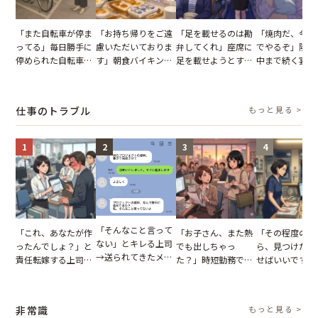
「また自転車が停ま
「お持ち帰りをご遠
「足を載せるのは勘
「焼肉だ、今夜
ってる」毎日勝手に
慮いただいておりま
弁してくれ」座席に
でやるぞ」隣人
停められた自転車。
す」朝食バイキング
足を載せようとする
中まで続く宴会
張り紙も無視された
でパンを持ち帰ろう
乗客。だが、乗務員
が家が眠れず耐
結果
とする客。だが、ス
に相談した結果
いた夏の夜
タッフの一言で状況
仕事のトラブル
もっと見る >
が一変
1
2
3
4
「そんなこと言って
「これ、あなたが作
「お子さん、また熱
「その程度のミ
ない」とキレる上司
ったんでしょ？」と
でも出しちゃっ
ら、見つけた人
→送られてきたメッ
責任転嫁する上司。
た？」時短勤務で働
せばいいですよ
セージの、直前のや
だが、私が見せた作
くママさんの、信じ
ね？」10歳年
り取りを見た結果
業履歴で状況が一変
られない欠勤理由に
輩のリーダーに
【短編小説】
思わず絶句
摘。だが、返っ
非常識
もっと見る >
た言葉にため息