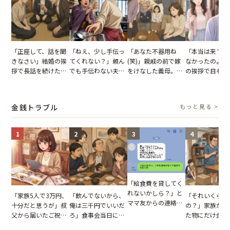
「正座して、話を聞
「ねえ、少し手伝っ
「あなた不器用ね
「本当は来てほ
きなさい」結婚の挨
てくれない？」頼ん
(笑)」親戚の前で嫁
なかったのよ」
拶で長話を続けた義
でも手伝わない夫→
をけなした義母。後
の挨拶で目も合
父。話が終わる瞬間
義母の追い討ちを受
日、夫がきっぱり言
てくれない義母
に感じた本音とは
け、思わず実家に帰
い返した結果
りの電車で涙を
った正月
たワケ
金銭トラブル
もっと見る >
1
2
3
4
「給食費を貸してく
れないかしら？」と
「家族5人で3万円、
「飲んでないから、
「それいくらし
ママ友からの連絡。
十分だと思うが」叔
俺は三千円でいいだ
の？」家族が購
だが、ママ友のアカ
父から届いたご祝
ろ」食事会当日に主
た物にだけ金額
ウントを見ると…
儀。だが、夫が当日
張した叔父。だが、
いてくる夫。だ