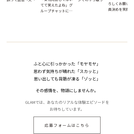
ろしくお願いね
てて笑えたよね」グ
だが、独り言が思わ
はお前は…」告げら
員決めを笑顔で
ループチャットに投
ぬ悲劇を生んだ【短
れた事実とは【短編
したママ友。夜
下された悪口。余裕
編小説】
小説】
られてきたメッ
の対応を見せたら空
ジに絶句
気が一変した話
ふと心に引っかかった「モヤモヤ」
思わず気持ちが晴れた「スカッと」
思い出しても背筋が凍る「ゾッと」
その感情を、物語にしませんか。
GLAMでは、あなたのリアルな体験エピソードを
お待ちしています。
応募フォームはこちら