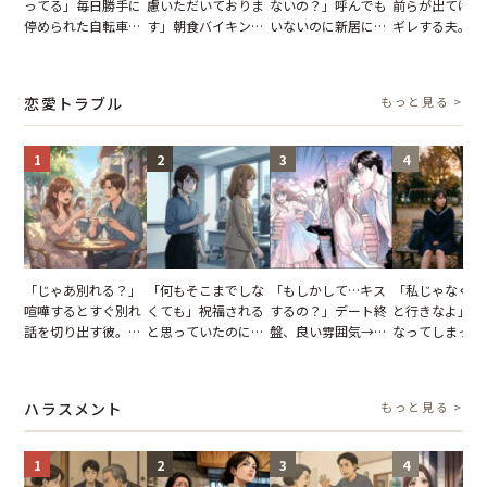
ってる」毎日勝手に
慮いただいておりま
ないの？」呼んでも
前らが出てけ」
停められた自転車。
す」朝食バイキング
いないのに新居にあ
ギレする夫。だ
張り紙も無視された
でパンを持ち帰ろう
がった義母と義妹。
子供3人を連れ
結果
とする客。だが、ス
図々しい態度に夫が
を出た結果
タッフの一言で状況
怒った瞬間
恋愛トラブル
もっと見る >
が一変
1
2
3
4
「じゃあ別れる？」
「何もそこまでしな
「もしかして…キス
「私じゃなくて
喧嘩するとすぐ別れ
くても」祝福される
するの？」デート終
と行きなよ」疎
話を切り出す彼。我
と思っていたのに。
盤、良い雰囲気→彼
なってしまった
慢できず、本当に別
恋の成就と引き換え
の顔が近づいてきた
友。卒業式の日
れた結果【短編小
に失った、親友から
瞬間、背筋が凍った
友が墓場まで持
説】
の痛烈な「拒絶」
【短編小説】
いくはずだった
ハラスメント
もっと見る >
に私は…
1
2
3
4