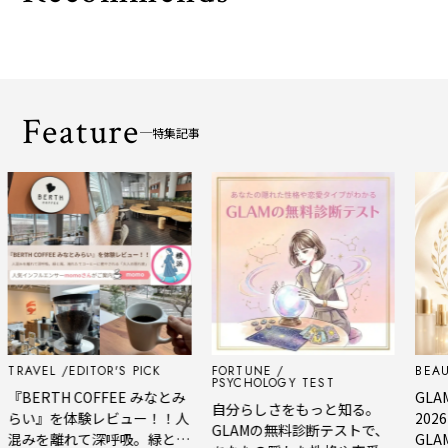
Feature
特集記事
VEL
EDITOR'S PICK
FORTUNE
BEAUTY
PSYCHOLOGY TEST
ERTH COFFEE みなとみ
GLAM BE
自分らしさをもっと知る。
い』を体験レビュー！！人
2026 
GLAMの無料診断テストで、
みを離れて深呼吸。緑と
GLAM編