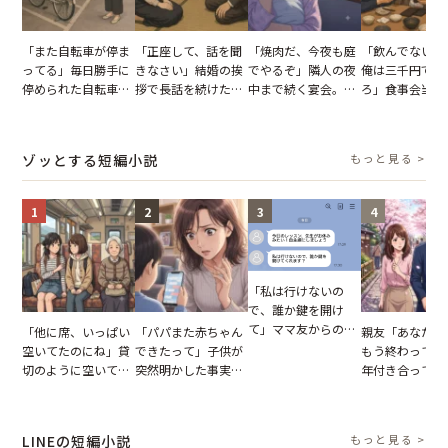
「また自転車が停ま
「正座して、話を聞
「焼肉だ、今夜も庭
「飲んでないか
ってる」毎日勝手に
きなさい」結婚の挨
でやるぞ」隣人の夜
俺は三千円でい
停められた自転車。
拶で長話を続けた義
中まで続く宴会。我
ろ」食事会当日
張り紙も無視された
父。話が終わる瞬間
が家が眠れず耐え抜
張した叔父。だ
結果
に感じた本音とは
いた夏の夜
幹事のいとこが
た一言とは
ゾッとする短編小説
もっと見る >
1
2
3
4
「私は行けないの
で、誰か鍵を開け
て」ママ友からの
「他に席、いっぱい
「パパまた赤ちゃん
親友「あなたと
図々しいお願い。だ
空いてたのにね」貸
できたって」子供が
もう終わってる
が、思いやりのない
切のように空いてる
突然明かした事実。
年付き合ってい
行動が招いた当然の
車内。だが、隣に座
単身赴任していた夫
との浮気が発覚
報いとは
ってきた女性に感じ
の裏切りに絶句
が、共通の友人
た違和感
実を伝えた結果
LINEの短編小説
もっと見る >