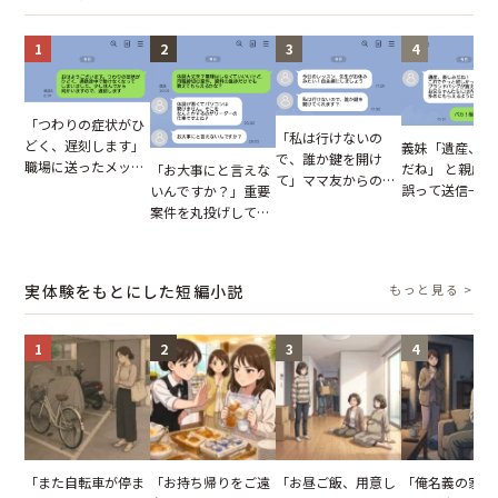
1
2
3
4
「つわりの症状がひ
「私は行けないの
どく、遅刻します」
義妹「遺産、楽
で、誰か鍵を開け
職場に送ったメッセ
だね」 と親戚LI
「お大事にと言えな
て」ママ友からの
ージ→普段は優しい
誤って送信→夫
いんですか？」重要
図々しいお願い。だ
上司の豹変に凍りつ
はお前は…」告
案件を丸投げして休
が、思いやりのない
いた
れた事実とは【
む後輩。だが、SNS
行動が招いた当然の
小説】
で発覚した嘘と呆れ
報いとは
た結末
実体験をもとにした短編小説
もっと見る >
1
2
3
4
「また自転車が停ま
「お持ち帰りをご遠
「お昼ご飯、用意し
「俺名義の家だ