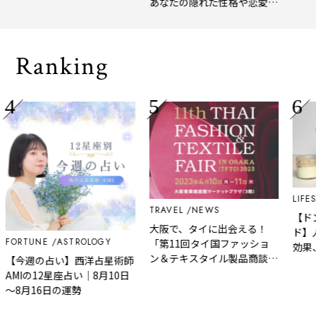
あなたの隠れた性格や恋愛タ
、淹れたてコーヒーに癒や
年上半期
イプをチェック
れる「大人の隠れ家」
メ。
Ranking
LIFESTYLE
TRAVEL
NEWS
【ドンキ
大阪で、タイに出会える！
ド】人気
RTUNE
ASTROLOGY
「第11回タイ国ファッショ
効果、失
ン＆テキスタイル製品商談会
今週の占い】西洋占星術師
い方まで
in大阪2023」4月10日・11日
Iの12星座占い｜8月10日
に開催
月16日の運勢