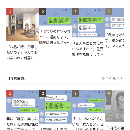
まらない
1
2
3
4
「つわりの症状がひ
「私は行けない
どく、遅刻します」
で、誰か鍵を開
職場に送ったメッセ
「お大事にと言えな
て」ママ友から
「お昼ご飯、用意し
ージ→普段は優しい
いんですか？」重要
図々しいお願い
ないの？」呼んでも
上司の豹変に凍りつ
案件を丸投げして休
が、思いやりの
いないのに新居にあ
いた
む後輩。だが、SNS
行動が招いた当
がった義母と義妹。
で発覚した嘘と呆れ
報いとは
図々しい態度に夫が
た結末
怒った瞬間
LINE誤爆
もっと見る >
1
2
3
4
「こいつめんどくさ
義妹「遺産、楽しみ
いな」友人とメッセ
だね」 と親戚LINEに
「1年間の雑用
「安物丸出しで浮い
ージでのやり取り。
誤って送信→夫「実