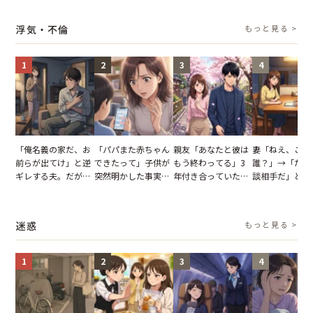
【短編小説】
の席と料理を見て黙
幹事のいとこが告げ
夫の趣味のグッ
り込んだワケ
た一言とは
並べた妻が一言
浮気・不倫
もっと見る >
らせた瞬間
1
2
3
4
「俺名義の家だ、お
「パパまた赤ちゃん
親友「あなたと彼は
妻「ねえ、この
前らが出てけ」と逆
できたって」子供が
もう終わってる」3
誰？」→「ただ
ギレする夫。だが、
突然明かした事実。
年付き合っていた彼
談相手だ」と言
子供3人を連れて家
単身赴任していた夫
との浮気が発覚。だ
る夫。だが、不
を出た結果
の裏切りに絶句
が、共通の友人に事
証拠を突きつけ
実を伝えた結果
果
迷惑
もっと見る >
1
2
3
4