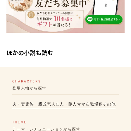
ほかの小説も読む
CHARACTERS
登場人物から探す
夫・妻
家族・親戚
恋人
友人・隣人
ママ友
職場
客
その他
THEME
テーマ・シチュエーションから探す