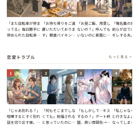
「また自転車が停ま
「お持ち帰りをご遠
「お昼ご飯、用意し
「俺名義の家だ
ってる」毎日勝手に
慮いただいておりま
ないの？」呼んでも
前らが出てけ」
停められた自転車。
す」朝食バイキング
いないのに新居にあ
ギレする夫。だ
張り紙も無視された
でパンを持ち帰ろう
がった義母と義妹。
子供3人を連れ
結果
とする客。だが、ス
図々しい態度に夫が
を出た結果
タッフの一言で状況
怒った瞬間
恋愛トラブル
もっと見る >
が一変
1
2
3
4
「じゃあ別れる？」
「何もそこまでしな
「もしかして…キス
「私じゃなくて
喧嘩するとすぐ別れ
くても」祝福される
するの？」デート終
と行きなよ」疎
話を切り出す彼。我
と思っていたのに。
盤、良い雰囲気→彼
なってしまった
慢できず、本当に別
恋の成就と引き換え
の顔が近づいてきた
友。卒業式の日
れた結果【短編小
に失った、親友から
瞬間、背筋が凍った
友が墓場まで持