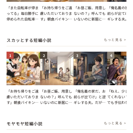
「また自転車が停ま
「お持ち帰りをご遠
「お昼ご飯、用意し
「俺名義の家だ
ってる」毎日勝手に
慮いただいておりま
ないの？」呼んでも
前らが出てけ」
停められた自転車。
す」朝食バイキング
いないのに新居にあ
ギレする夫。だ
張り紙も無視された
でパンを持ち帰ろう
がった義母と義妹。
子供3人を連れ
結果
とする客。だが、ス
図々しい態度に夫が
を出た結果
タッフの一言で状況
怒った瞬間
スカッとする短編小説
もっと見る >
が一変
1
2
3
4
「お持ち帰りをご遠
「お昼ご飯、用意し
「俺名義の家だ、お
「ねえ、少し手
慮いただいておりま
ないの？」呼んでも
前らが出てけ」と逆
てくれない？」
す」朝食バイキング
いないのに新居にあ
ギレする夫。だが、
でも手伝わない
でパンを持ち帰ろう
がった義母と義妹。
子供3人を連れて家
義母の追い討ち
とする客。だが、ス
図々しい態度に夫が
を出た結果
け、思わず実家
タッフの一言で状況
怒った瞬間
った正月
モヤモヤ短編小説
もっと見る >
が一変