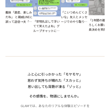
「こいつめんどくさ
義妹「遺産、楽しみ
いな」友人とメッセ
だね」 と親戚LINEに
「1年間の雑用
「安物丸出しで浮い
ージでのやり取り。
誤って送信→夫「実
ろしくお願いね
てて笑えたよね」グ
だが、独り言が思わ
はお前は…」告げら
員決めを笑顔で
ループチャットに投
ぬ悲劇を生んだ【短
れた事実とは【短編
したママ友。夜
下された悪口。余裕
編小説】
小説】
られてきたメッ
の対応を見せたら空
ジに絶句
気が一変した話
ふと心に引っかかった「モヤモヤ」
思わず気持ちが晴れた「スカッと」
思い出しても背筋が凍る「ゾッと」
その感情を、物語にしませんか。
GLAMでは、あなたのリアルな体験エピソードを