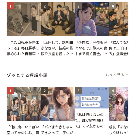
1
2
3
4
「また自転車が停ま
「正座して、話を聞
「焼肉だ、今夜も庭
「飲んでないか
ってる」毎日勝手に
きなさい」結婚の挨
でやるぞ」隣人の夜
俺は三千円でい
停められた自転車。
拶で長話を続けた義
中まで続く宴会。我
ろ」食事会当日
張り紙も無視された
父。話が終わる瞬間
が家が眠れず耐え抜
張した叔父。だ
結果
に感じた本音とは
いた夏の夜
幹事のいとこが
た一言とは
ゾッとする短編小説
もっと見る >
1
2
3
4
「私は行けないの
で、誰か鍵を開け
て」ママ友からの
「他に席、いっぱい
「パパまた赤ちゃん
親友「あなたと
図々しいお願い。だ
空いてたのにね」貸
できたって」子供が
もう終わってる