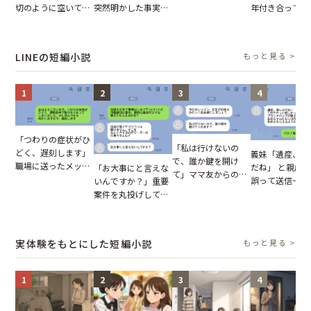
が、思いやりのない
切のように空いてる
突然明かした事実。
年付き合ってい
行動が招いた当然の
車内。だが、隣に座
単身赴任していた夫
との浮気が発覚
報いとは
ってきた女性に感じ
の裏切りに絶句
が、共通の友人
た違和感
実を伝えた結果
LINEの短編小説
もっと見る >
1
2
3
4
「つわりの症状がひ
「私は行けないの
どく、遅刻します」
義妹「遺産、楽
で、誰か鍵を開け
職場に送ったメッセ
だね」 と親戚LI
「お大事にと言えな
て」ママ友からの
ージ→普段は優しい
誤って送信→夫
いんですか？」重要
図々しいお願い。だ
上司の豹変に凍りつ
はお前は…」告
案件を丸投げして休
が、思いやりのない
いた
れた事実とは【
む後輩。だが、SNS
行動が招いた当然の
小説】
で発覚した嘘と呆れ
報いとは
た結末
実体験をもとにした短編小説
もっと見る >
1
2
3
4