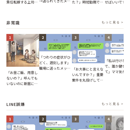
→送られてきたメッ
責任転嫁する上司。
た？」時短勤務で働
せばいいですよ
セージの、直前のや
だが、私が見せた作
くママさんの、信じ
ね？」10歳年
り取りを見た結果
業履歴で状況が一変
られない欠勤理由に
輩のリーダーに
【短編小説】
思わず絶句
摘。だが、返っ
非常識
もっと見る >
た言葉にため息
まらない
1
2
3
4
「つわりの症状がひ
「私は行けない
どく、遅刻します」
で、誰か鍵を開
職場に送ったメッセ
「お大事にと言えな
て」ママ友から
「お昼ご飯、用意し
ージ→普段は優しい
いんですか？」重要
図々しいお願い
ないの？」呼んでも
上司の豹変に凍りつ
案件を丸投げして休
が、思いやりの
いないのに新居にあ
いた
む後輩。だが、SNS
行動が招いた当
がった義母と義妹。
で発覚した嘘と呆れ
報いとは
図々しい態度に夫が
た結末
怒った瞬間
LINE誤爆
もっと見る >
1
2
3
4