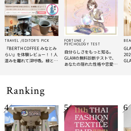
AVEL
EDITOR'S PICK
FORTUNE
BEAUTY
PSYCHOLOGY TEST
ERTH COFFEE みなとみ
GLAM BE
自分らしさをもっと知る。
い』を体験レビュー！！人
2026 
GLAMの無料診断テストで、
みを離れて深呼吸。緑と
GLAM編
あなたの隠れた性格や恋愛タ
、淹れたてコーヒーに癒や
年上半期
イプをチェック
れる「大人の隠れ家」
メ。
Ranking