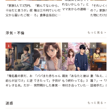
れないかしら？」と
「家族5人で3万円、
「飲んでないから、
「それいくらし
ママ友からの連絡。
十分だと思うが」叔
俺は三千円でいいだ
の？」家族が購
だが、ママ友のアカ
父から届いたご祝
ろ」食事会当日に主
た物にだけ金額
ウントを見ると…
儀。だが、夫が当日
張した叔父。だが、
いてくる夫。だ
【短編小説】
の席と料理を見て黙
幹事のいとこが告げ
夫の趣味のグッ
り込んだワケ
た一言とは
並べた妻が一言
浮気・不倫
もっと見る >
らせた瞬間
1
2
3
4
「俺名義の家だ、お
「パパまた赤ちゃん
親友「あなたと彼は
妻「ねえ、この
前らが出てけ」と逆
できたって」子供が
もう終わってる」3
誰？」→「ただ
ギレする夫。だが、
突然明かした事実。
年付き合っていた彼
談相手だ」と言
子供3人を連れて家
単身赴任していた夫
との浮気が発覚。だ
る夫。だが、不
を出た結果
の裏切りに絶句
が、共通の友人に事
証拠を突きつけ
実を伝えた結果
果
迷惑
もっと見る >