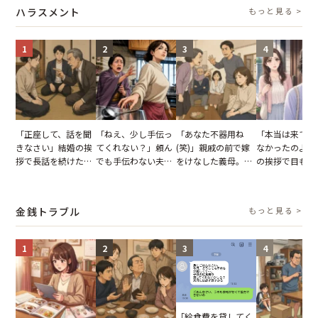
説】
の痛烈な「拒絶」
【短編小説】
いくはずだった
ハラスメント
もっと見る >
に私は…
1
2
3
4
「正座して、話を聞
「ねえ、少し手伝っ
「あなた不器用ね
「本当は来てほ
きなさい」結婚の挨
てくれない？」頼ん
(笑)」親戚の前で嫁
なかったのよ」
拶で長話を続けた義
でも手伝わない夫→
をけなした義母。後
の挨拶で目も合
父。話が終わる瞬間
義母の追い討ちを受
日、夫がきっぱり言
てくれない義母
に感じた本音とは
け、思わず実家に帰
い返した結果
りの電車で涙を
った正月
たワケ
金銭トラブル
もっと見る >
1
2
3
4
「給食費を貸してく