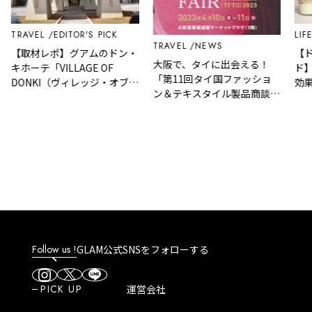
AVEL
EDITOR'S PICK
LIFESTYL
TRAVEL
NEWS
取材レポ】グアムのドン・
【ドンキ
大阪で、タイに出会える！
ーテ「VILLAGE OF
ド】人気
「第11回タイ国ファッショ
ONKI（ヴィレッジ・オブ・
効果、失
ン＆テキスタイル製品商談会
ンキ）」はどんなところ？
い方まで
in大阪2023」4月10日・11日
力や人気商品など紹介！
に開催
Follow us !
GLAM公式SNSをフォローする
PICK UP
運営会社