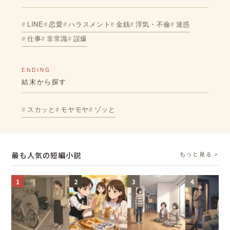
LINE
恋愛
ハラスメント
金銭
浮気・不倫
迷惑
仕事
非常識
誤爆
ENDING
結末から探す
スカッと
モヤモヤ
ゾッと
最も人気の短編小説
もっと見る >
1
2
3
4