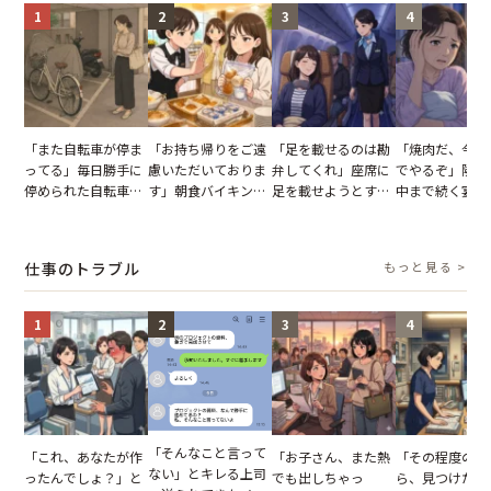
1
2
3
4
「また自転車が停ま
「お持ち帰りをご遠
「足を載せるのは勘
「焼肉だ、今夜
ってる」毎日勝手に
慮いただいておりま
弁してくれ」座席に
でやるぞ」隣人
停められた自転車。
す」朝食バイキング
足を載せようとする
中まで続く宴会
張り紙も無視された
でパンを持ち帰ろう
乗客。だが、乗務員
が家が眠れず耐
結果
とする客。だが、ス
に相談した結果
いた夏の夜
タッフの一言で状況
仕事のトラブル
もっと見る >
が一変
1
2
3
4
「そんなこと言って
「これ、あなたが作
「お子さん、また熱
「その程度のミ
ない」とキレる上司
ったんでしょ？」と
でも出しちゃっ
ら、見つけた人