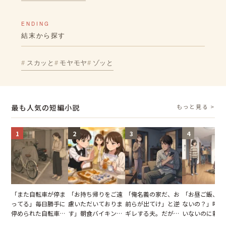
ENDING
結末から探す
スカッと
モヤモヤ
ゾッと
最も人気の短編小説
もっと見る >
1
2
3
4
「また自転車が停ま
「お持ち帰りをご遠
「俺名義の家だ、お
「お昼ご飯、用
ってる」毎日勝手に
慮いただいておりま
前らが出てけ」と逆
ないの？」呼ん
停められた自転車。
す」朝食バイキング
ギレする夫。だが、
いないのに新居
張り紙も無視された
でパンを持ち帰ろう
子供3人を連れて家
がった義母と義