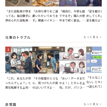
「また自転車が停ま
「お持ち帰りをご遠
「焼肉だ、今夜も庭
「足を載せるの
ってる」毎日勝手に
慮いただいておりま
でやるぞ」隣人の夜
弁してくれ」座
停められた自転車。
す」朝食バイキング
中まで続く宴会。我
足を載せようと
張り紙も無視された
でパンを持ち帰ろう
が家が眠れず耐え抜
乗客。だが、乗
結果
とする客。だが、ス
いた夏の夜
に相談した結果
タッフの一言で状況
仕事のトラブル
もっと見る >
が一変
1
2
3
4
「そんなこと言
「これ、あなたが作
「その程度のミスな
「おい！データまだ
ない」とキレる
ったんでしょ？」と
ら、見つけた人が直
かよ！」とキレる上
→送られてきた
責任転嫁する上司。
せばいいですよ
司。だが、パソコン
セージの、直前
だが、私が見せた作
ね？」10歳年下の後
のデスクトップ画面
り取りを見た結
業履歴で状況が一変
輩のリーダーに指
を見た結果【短編小
【短編小説】
摘。だが、返ってき
説】
非常識
もっと見る >
た言葉にため息が止