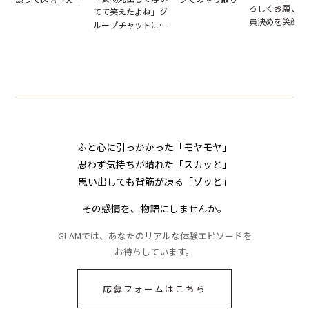
ろしくお願いね
てて笑えたよね」グ
だが、独り言が思わ
はお前は…」告げら
員決めを笑顔で
ループチャットに投
ぬ悲劇を生んだ【短
れた事実とは【短編
したママ友。夜
下された悪口。余裕
編小説】
小説】
られてきたメッ
の対応を見せたら空
ジに絶句
気が一変した話
ふと心に引っかかった「モヤモヤ」
思わず気持ちが晴れた「スカッと」
思い出しても背筋が凍る「ゾッと」
その感情を、物語にしませんか。
GLAMでは、あなたのリアルな体験エピソードを
お待ちしています。
応募フォームはこちら