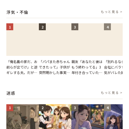
の席と料理を見て黙
幹事のいとこが告げ
夫の趣味のグッズを
告げた一言に言
り込んだワケ
た一言とは
並べた妻が一言で黙
失った
浮気・不倫
もっと見る >
らせた瞬間
1
2
3
4
「俺名義の家だ、お
「パパまた赤ちゃん
親友「あなたと彼は
「別れるなら秘
前らが出てけ」と逆
できたって」子供が
もう終わってる」3
会社にバラすぞ
ギレする夫。だが、
突然明かした事実。
年付き合っていた彼
気がバレた婚約
子供3人を連れて家
単身赴任していた夫
との浮気が発覚。だ
だが、弁護士を
を出た結果
の裏切りに絶句
が、共通の友人に事
て問い詰めると
実を伝えた結果
情が一変
迷惑
もっと見る >
1
2
3
4