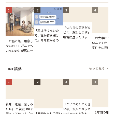
まらない
1
2
3
4
「つわりの症状がひ
「私は行けないの
どく、遅刻します」
で、誰か鍵を開け
職場に送ったメッセ
「お大事にと言
て」ママ友からの
「お昼ご飯、用意し
ージ→普段は優しい
いんですか？」
図々しいお願い。だ
ないの？」呼んでも
上司の豹変に凍りつ
案件を丸投げし
が、思いやりのない
いないのに新居にあ
いた
む後輩。だが、S
行動が招いた当然の
がった義母と義妹。
で発覚した嘘と
報いとは
図々しい態度に夫が
た結末
怒った瞬間
LINE誤爆
もっと見る >
1
2
3
4
「こいつめんどくさ
義妹「遺産、楽しみ
いな」友人とメッセ
だね」 と親戚LINEに
「1年間の雑用
「安物丸出しで浮い
ージでのやり取り。
誤って送信→夫「実