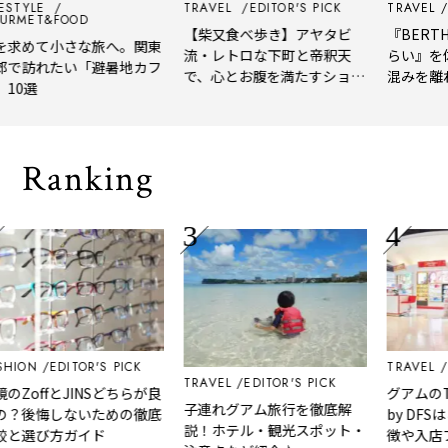
LE
TRAVEL
EDITOR'S PICK
TRAVEL
EDITO
T&FOOD
【柴又食べ歩き】アヤタビ
『BERTH COF
て小さな旅へ。関東
流・レトロな下町と帝釈天
らい』を体験レ
れたい「避暑地カフ
で、心とお腹を満たすショー
混みを離れて深
トトリップ
風、淹れたてコ
される「大人の
Ranking
EDITOR'S PICK
TRAVEL
EDITO
TRAVEL
EDITOR'S PICK
ffとJINSどちらが良
グアムのTギャ
子連れグアム旅行を徹底解
悔しないための徹底
by DFSはど
説！ホテル・観光スポット・
び方ガイド
徴や入店ブラン