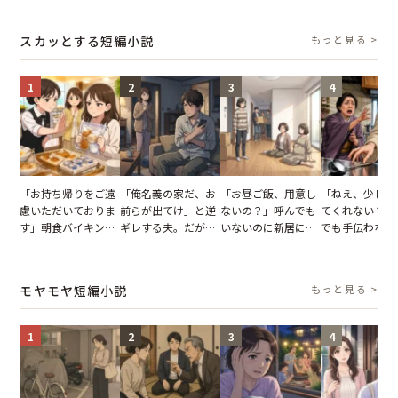
結果
とする客。だが、ス
を出た結果
図々しい態度に
タッフの一言で状況
怒った瞬間
スカッとする短編小説
もっと見る >
が一変
1
2
3
4
「お持ち帰りをご遠
「俺名義の家だ、お
「お昼ご飯、用意し
「ねえ、少し手
慮いただいておりま
前らが出てけ」と逆
ないの？」呼んでも
てくれない？」
す」朝食バイキング
ギレする夫。だが、
いないのに新居にあ
でも手伝わない
でパンを持ち帰ろう
子供3人を連れて家
がった義母と義妹。
義母の追い討ち
とする客。だが、ス
を出た結果
図々しい態度に夫が
け、思わず実家
タッフの一言で状況
怒った瞬間
った正月
モヤモヤ短編小説
もっと見る >
が一変
1
2
3
4