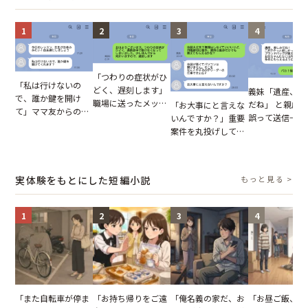
1
2
3
4
「つわりの症状がひ
「私は行けないの
どく、遅刻します」
義妹「遺産、楽
で、誰か鍵を開け
職場に送ったメッセ
だね」 と親戚LI
「お大事にと言えな
て」ママ友からの
ージ→普段は優しい
誤って送信→夫
いんですか？」重要
図々しいお願い。だ
上司の豹変に凍りつ
はお前は…」告
案件を丸投げして休
が、思いやりのない
いた
れた事実とは【
む後輩。だが、SNS
行動が招いた当然の
小説】
で発覚した嘘と呆れ
報いとは
た結末
実体験をもとにした短編小説
もっと見る >
1
2
3
4
「また自転車が停ま
「お持ち帰りをご遠
「俺名義の家だ、お
「お昼ご飯、用