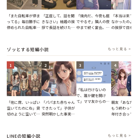
「また自転車が停ま
「正座して、話を聞
「焼肉だ、今夜も庭
「本当は来てほ
ってる」毎日勝手に
きなさい」結婚の挨
でやるぞ」隣人の夜
なかったのよ」
停められた自転車。
拶で長話を続けた義
中まで続く宴会。我
の挨拶で目も合
張り紙も無視された
父。話が終わる瞬間
が家が眠れず耐え抜
てくれない義母
結果
に感じた本音とは
いた夏の夜
りの電車で涙を
たワケ
ゾッとする短編小説
もっと見る >
1
2
3
4
「私は行けないの
で、誰か鍵を開け
て」ママ友からの
「他に席、いっぱい
「パパまた赤ちゃん
親友「あなたと
図々しいお願い。だ
空いてたのにね」貸
できたって」子供が
もう終わってる
が、思いやりのない
切のように空いてる
突然明かした事実。
年付き合ってい
行動が招いた当然の
車内。だが、隣に座
単身赴任していた夫
との浮気が発覚
報いとは
ってきた女性に感じ
の裏切りに絶句
が、共通の友人
た違和感
実を伝えた結果
LINEの短編小説
もっと見る >