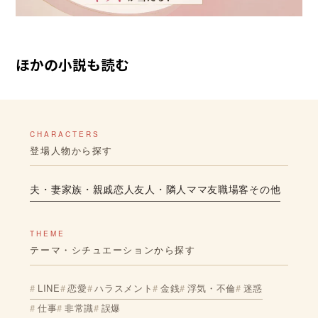
ほかの小説も読む
CHARACTERS
登場人物から探す
夫・妻
家族・親戚
恋人
友人・隣人
ママ友
職場
客
その他
THEME
テーマ・シチュエーションから探す
LINE
恋愛
ハラスメント
金銭
浮気・不倫
迷惑
仕事
非常識
誤爆