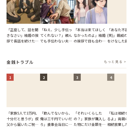
「正座して、話を聞
「ねえ、少し手伝っ
「本当は来てほしく
「あなた不器用
きなさい」結婚の挨
てくれない？」頼ん
なかったのよ」結婚
(笑)」親戚の前
拶で長話を続けた義
でも手伝わない夫→
の挨拶で目も合わせ
をけなした義母
父。話が終わる瞬間
義母の追い討ちを受
てくれない義母。帰
日、夫がきっぱ
に感じた本音とは
け、思わず実家に帰
りの電車で涙を流し
い返した結果
った正月
たワケ
金銭トラブル
もっと見る >
1
2
3
4
「家族5人で3万円、
「飲んでないから、
「それいくらした
「私は相続を放
十分だと思うが」叔
俺は三千円でいいだ
の？」家族が購入し
るよ」両親の遺
父から届いたご祝
ろ」食事会当日に主
た物にだけ金額を聞
相続放棄した姉
儀。だが、夫が当日
張した叔父。だが、
いてくる夫。だが、
が、義兄が激昂