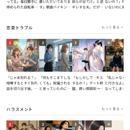
ってる」毎日勝手に
慮いただいておりま
前らが出てけ」と逆
ないの？」呼ん
停められた自転車。
す」朝食バイキング
ギレする夫。だが、
いないのに新居
張り紙も無視された
でパンを持ち帰ろう
子供3人を連れて家
がった義母と義
結果
とする客。だが、ス
を出た結果
図々しい態度に
タッフの一言で状況
怒った瞬間
恋愛トラブル
もっと見る >
が一変
1
2
3
4
「じゃあ別れる？」
「何もそこまでしな
「もしかして…キス
「私じゃなくて
喧嘩するとすぐ別れ
くても」祝福される
するの？」デート終
と行きなよ」疎
話を切り出す彼。我
と思っていたのに。
盤、良い雰囲気→彼
なってしまった
慢できず、本当に別
恋の成就と引き換え
の顔が近づいてきた
友。卒業式の日
れた結果【短編小
に失った、親友から
瞬間、背筋が凍った
友が墓場まで持
説】
の痛烈な「拒絶」
【短編小説】
いくはずだった
ハラスメント
もっと見る >
に私は…
1
2
3
4