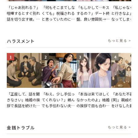
「じゃあ別れる？」
「何もそこまでしな
「もしかして…キス
「私じゃなくて
喧嘩するとすぐ別れ
くても」祝福される
するの？」デート終
と行きなよ」疎
話を切り出す彼。我
と思っていたのに。
盤、良い雰囲気→彼
なってしまった
慢できず、本当に別
恋の成就と引き換え
の顔が近づいてきた
友。卒業式の日
れた結果【短編小
に失った、親友から
瞬間、背筋が凍った
友が墓場まで持
説】
の痛烈な「拒絶」
【短編小説】
いくはずだった
ハラスメント
もっと見る >
に私は…
1
2
3
4
「正座して、話を聞
「ねえ、少し手伝っ
「本当は来てほしく
「あなた不器用
きなさい」結婚の挨
てくれない？」頼ん
なかったのよ」結婚
(笑)」親戚の前
拶で長話を続けた義
でも手伝わない夫→
の挨拶で目も合わせ
をけなした義母
父。話が終わる瞬間
義母の追い討ちを受
てくれない義母。帰
日、夫がきっぱ
に感じた本音とは
け、思わず実家に帰
りの電車で涙を流し
い返した結果
った正月
たワケ
金銭トラブル
もっと見る >