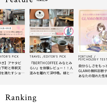
'S PICK
TRAVEL
EDITOR'S PICK
FORTUNE
PSYCHOLOGY TEST
アヤタビ
『BERTH COFFEE みなとみ
自分らしさをもっと知る
と帝釈天
らい』を体験レビュー！！人
GLAMの無料診断テスト
たすショー
混みを離れて深呼吸。緑と
あなたの隠れた性格や恋
風、淹れたてコーヒーに癒や
イプをチェック
される「大人の隠れ家」
Ranking