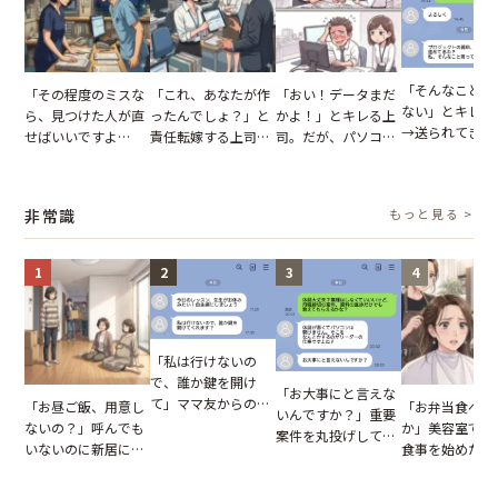
「そんなこと言
「その程度のミスな
「これ、あなたが作
「おい！データまだ
ない」とキレる
ら、見つけた人が直
ったんでしょ？」と
かよ！」とキレる上
→送られてきた
せばいいですよ
責任転嫁する上司。
司。だが、パソコン
セージの、直前
ね？」10歳年下の後
だが、私が見せた作
のデスクトップ画面
り取りを見た結
輩のリーダーに指
業履歴で状況が一変
を見た結果【短編小
【短編小説】
摘。だが、返ってき
説】
非常識
もっと見る >
た言葉にため息が止
まらない
1
2
3
4
「私は行けないの
で、誰か鍵を開け
「お大事にと言えな
て」ママ友からの
「お昼ご飯、用意し
「お弁当食べよ
いんですか？」重要
図々しいお願い。だ
ないの？」呼んでも
か」美容室で堂
案件を丸投げして休
が、思いやりのない
いないのに新居にあ
食事を始めた親
む後輩。だが、SNS
行動が招いた当然の
がった義母と義妹。
に、私が言葉を
で発覚した嘘と呆れ
報いとは
図々しい態度に夫が
た瞬間