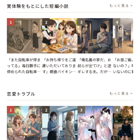
た結末
実体験をもとにした短編小説
もっと見る >
1
2
3
4
「また自転車が停ま
「お持ち帰りをご遠
「俺名義の家だ、お
「お昼ご飯、用
ってる」毎日勝手に
慮いただいておりま
前らが出てけ」と逆
ないの？」呼ん
停められた自転車。
す」朝食バイキング
ギレする夫。だが、
いないのに新居
張り紙も無視された
でパンを持ち帰ろう
子供3人を連れて家
がった義母と義
結果
とする客。だが、ス
を出た結果
図々しい態度に
タッフの一言で状況
怒った瞬間
恋愛トラブル
もっと見る >
が一変
1
2
3
4