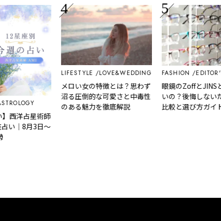
LIFESTYLE
LOVE&WEDDING
FASHION
EDITOR'S PIC
メロい女の特徴とは？思わず
眼鏡のZoffとJINSどち
沼る圧倒的な可愛さと中毒性
いの？後悔しないための
OLOGY
のある魅力を徹底解説
比較と選び方ガイド
洋占星術師
｜8月3日～