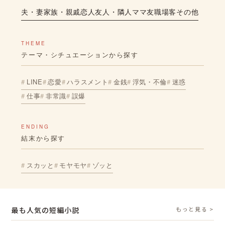
夫・妻
家族・親戚
恋人
友人・隣人
ママ友
職場
客
その他
THEME
テーマ・シチュエーションから探す
LINE
恋愛
ハラスメント
金銭
浮気・不倫
迷惑
仕事
非常識
誤爆
ENDING
結末から探す
スカッと
モヤモヤ
ゾッと
最も人気の短編小説
もっと見る >