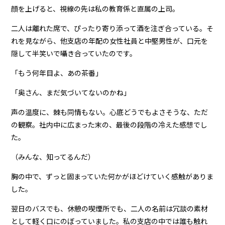
顔を上げると、視線の先は私の教育係と直属の上司。
二人は離れた席で、ぴったり寄り添って酒を注ぎ合っている。そ
れを見ながら、他支店の年配の女性社員と中堅男性が、口元を
隠して半笑いで囁き合っていたのです。
「もう何年目よ、あの茶番」
「奥さん、まだ気づいてないのかね」
声の温度に、棘も同情もない。心底どうでもよさそうな、ただ
の観察。社内中に広まった末の、最後の段階の冷えた感想でし
た。
（みんな、知ってるんだ）
胸の中で、ずっと固まっていた何かがほどけていく感触がありま
した。
翌日のバスでも、休憩の喫煙所でも、二人の名前は冗談の素材
として軽く口にのぼっていました。私の支店の中では誰も触れ