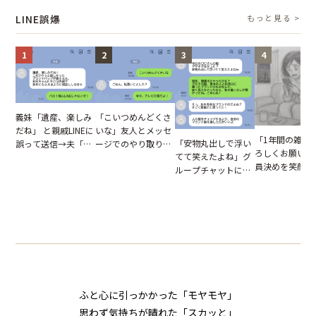
た結末
怒った瞬間
LINE誤爆
もっと見る >
1
2
3
4
「こいつめんどくさ
義妹「遺産、楽しみ
いな」友人とメッセ
だね」 と親戚LINEに
「1年間の雑用
「安物丸出しで浮い
ージでのやり取り。
誤って送信→夫「実
ろしくお願いね
てて笑えたよね」グ
だが、独り言が思わ
はお前は…」告げら
員決めを笑顔で
ループチャットに投
ぬ悲劇を生んだ【短
れた事実とは【短編
したママ友。夜
下された悪口。余裕
編小説】
小説】
られてきたメッ
の対応を見せたら空
ジに絶句
気が一変した話
ふと心に引っかかった「モヤモヤ」
思わず気持ちが晴れた「スカッと」