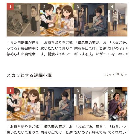
1
2
3
4
「また自転車が停ま
「お持ち帰りをご遠
「俺名義の家だ、お
「お昼ご飯、用
ってる」毎日勝手に
慮いただいておりま
前らが出てけ」と逆
ないの？」呼ん
停められた自転車。
す」朝食バイキング
ギレする夫。だが、
いないのに新居
張り紙も無視された
でパンを持ち帰ろう
子供3人を連れて家
がった義母と義
結果
とする客。だが、ス
を出た結果
図々しい態度に
タッフの一言で状況
怒った瞬間
スカッとする短編小説
もっと見る >
が一変
1
2
3
4
「お持ち帰りをご遠
「俺名義の家だ、お
「お昼ご飯、用意し
「ねえ、少し手
慮いただいておりま
前らが出てけ」と逆
ないの？」呼んでも
てくれない？」