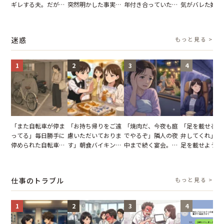
ギレする夫。だが、
突然明かした事実。
年付き合っていた彼
気がバレた婚約
子供3人を連れて家
単身赴任していた夫
との浮気が発覚。だ
だが、弁護士を
を出た結果
の裏切りに絶句
が、共通の友人に事
て問い詰めると
実を伝えた結果
情が一変
迷惑
もっと見る >
1
2
3
4
「また自転車が停ま
「お持ち帰りをご遠
「焼肉だ、今夜も庭
「足を載せるの
ってる」毎日勝手に
慮いただいておりま
でやるぞ」隣人の夜
弁してくれ」座
停められた自転車。
す」朝食バイキング
中まで続く宴会。我
足を載せようと
張り紙も無視された
でパンを持ち帰ろう
が家が眠れず耐え抜
乗客。だが、乗
結果
とする客。だが、ス
いた夏の夜
に相談した結果
タッフの一言で状況
仕事のトラブル
もっと見る >
が一変
1
2
3
4