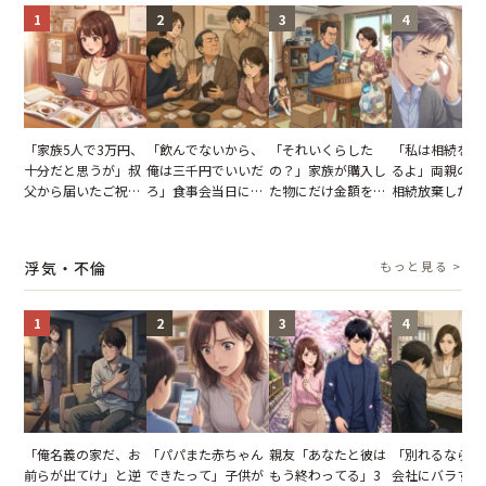
1
2
3
4
「家族5人で3万円、
「飲んでないから、
「それいくらした
「私は相続を放
十分だと思うが」叔
俺は三千円でいいだ
の？」家族が購入し
るよ」両親の遺
父から届いたご祝
ろ」食事会当日に主
た物にだけ金額を聞
相続放棄した姉
儀。だが、夫が当日
張した叔父。だが、
いてくる夫。だが、
が、義兄が激昂
の席と料理を見て黙
幹事のいとこが告げ
夫の趣味のグッズを
告げた一言に言
り込んだワケ
た一言とは
並べた妻が一言で黙
失った
浮気・不倫
もっと見る >
らせた瞬間
1
2
3
4
「俺名義の家だ、お
「パパまた赤ちゃん
親友「あなたと彼は
「別れるなら秘
前らが出てけ」と逆
できたって」子供が
もう終わってる」3
会社にバラすぞ