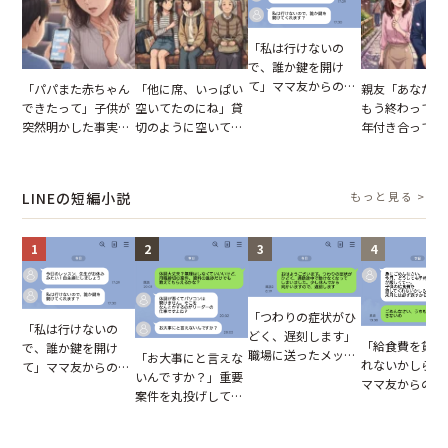
「私は行けないの
で、誰か鍵を開け
て」ママ友からの
「パパまた赤ちゃん
「他に席、いっぱい
親友「あなたと
図々しいお願い。だ
できたって」子供が
空いてたのにね」貸
もう終わってる
が、思いやりのない
突然明かした事実。
切のように空いてる
年付き合ってい
行動が招いた当然の
単身赴任していた夫
車内。だが、隣に座
との浮気が発覚
報いとは
の裏切りに絶句
ってきた女性に感じ
が、共通の友人
た違和感
実を伝えた結果
LINEの短編小説
もっと見る >
1
2
3
4
「つわりの症状がひ
「私は行けないの
どく、遅刻します」
「給食費を貸し
で、誰か鍵を開け
職場に送ったメッセ
「お大事にと言えな
れないかしら？
て」ママ友からの
ージ→普段は優しい
いんですか？」重要
ママ友からの連
図々しいお願い。だ
上司の豹変に凍りつ
案件を丸投げして休
だが、ママ友の
が、思いやりのない
いた
む後輩。だが、SNS
ウントを見ると
行動が招いた当然の
で発覚した嘘と呆れ
【短編小説】
報いとは