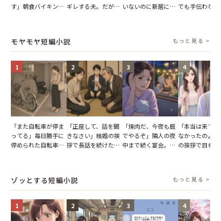
す」朝食バイキング
ギレする夫。だが、
いないのに新居にあ
でも手伝わない
でパンを持ち帰ろう
子供3人を連れて家
がった義母と義妹。
義母の追い討ち
とする客。だが、ス
を出た結果
図々しい態度に夫が
け、思わず実家
タッフの一言で状況
怒った瞬間
った正月
モヤモヤ短編小説
もっと見る >
が一変
1
2
3
4
「また自転車が停ま
「正座して、話を聞
「焼肉だ、今夜も庭
「本当は来てほ
ってる」毎日勝手に
きなさい」結婚の挨
でやるぞ」隣人の夜
なかったのよ」
停められた自転車。
拶で長話を続けた義
中まで続く宴会。我
の挨拶で目も合
張り紙も無視された
父。話が終わる瞬間
が家が眠れず耐え抜
てくれない義母
結果
に感じた本音とは
いた夏の夜
りの電車で涙を
たワケ
ゾッとする短編小説
もっと見る >
1
2
3
4