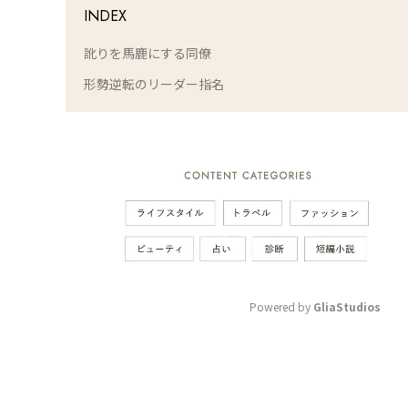
INDEX
訛りを馬鹿にする同僚
形勢逆転のリーダー指名
Powered by 
GliaStudios
M
u