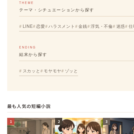
THEME
テーマ・シチュエーションから探す
LINE
恋愛
ハラスメント
金銭
浮気・不倫
迷惑
仕
ENDING
結末から探す
スカッと
モヤモヤ
ゾッと
最も人気の短編小説
1
2
3