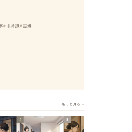
事
非常識
誤爆
もっと見る >
4
5