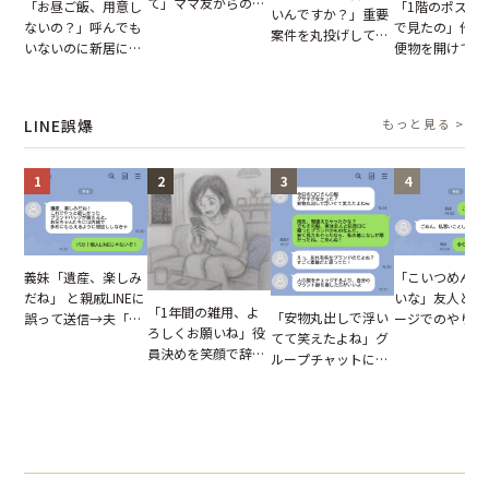
て」ママ友からの
「お昼ご飯、用意し
「1階のポスト
いんですか？」重要
図々しいお願い。だ
ないの？」呼んでも
で見たの」他人
案件を丸投げして休
が、思いやりのない
いないのに新居にあ
便物を開けて読
む後輩。だが、SNS
行動が招いた当然の
がった義母と義妹。
いる住民。目が
で発覚した嘘と呆れ
報いとは
図々しい態度に夫が
てしまった結果
た結末
怒った瞬間
LINE誤爆
もっと見る >
1
2
3
4
「こいつめんど
義妹「遺産、楽しみ
いな」友人とメ
だね」 と親戚LINEに
「1年間の雑用、よ
「安物丸出しで浮い
ージでのやり取
誤って送信→夫「実
ろしくお願いね」役
てて笑えたよね」グ
だが、独り言が
はお前は…」告げら
員決めを笑顔で辞退
ループチャットに投
ぬ悲劇を生んだ
れた事実とは【短編
したママ友。夜、送
下された悪口。余裕
編小説】
小説】
られてきたメッセー
の対応を見せたら空
ジに絶句
気が一変した話