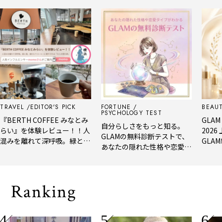
VEL
EDITOR'S PICK
FORTUNE
BEAUTY
PSYCHOLOGY TEST
ERTH COFFEE みなとみ
GLAM BEA
自分らしさをもっと知る。
』を体験レビュー！！人
2026 上
GLAMの無料診断テストで、
を離れて深呼吸。緑と
GLAM編集
あなたの隠れた性格や恋愛タ
淹れたてコーヒーに癒や
年上半期の
イプをチェック
る「大人の隠れ家」
メ。
Ranking