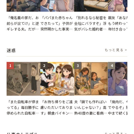
「俺名義の家だ、お
「パパまた赤ちゃん
「別れるなら秘密を
親友「あなたと
前らが出てけ」と逆
できたって」子供が
会社にバラすぞ」浮
もう終わってる
ギレする夫。だが、
突然明かした事実。
気がバレた婚約者。
年付き合ってい
子供3人を連れて家
単身赴任していた夫
だが、弁護士を連れ
との浮気が発覚
を出た結果
の裏切りに絶句
て問い詰めると、表
が、共通の友人
情が一変
実を伝えた結果
迷惑
もっと見る >
1
2
3
4
「また自転車が停ま
「お持ち帰りをご遠
夫「鍋でも作ればい
「焼肉だ、今夜
ってる」毎日勝手に
慮いただいておりま
いんじゃない？」高
でやるぞ」隣人
停められた自転車。
す」朝食バイキング
熱40度の妻に看病な
中まで続く宴会
張り紙も無視された
でパンを持ち帰ろう
し→冷蔵庫が空でも
が家が眠れず耐
結果
とする客。だが、ス
買い出しに行かせた
いた夏の夜
タッフの一言で状況
一言
もっと見る >