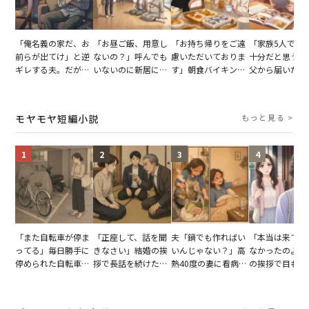
「俺名義の家だ、お
「お昼ご飯、用意し
「お持ち帰りをご遠
「家族5人で3
前らが出てけ」と逆
ないの？」呼んでも
慮いただいておりま
十分だと思うが
ギレする夫。だが、
いないのに新居にあ
す」朝食バイキング
父から届いたご
子供3人を連れて家
がった義母と義妹。
でパンを持ち帰ろう
儀。だが、夫が
を出た結果
図々しい態度に夫が
とする客。だが、ス
の席と料理を見
怒った瞬間
タッフの一言で状況
り込んだワケ
モヤモヤ短編小説
もっと見る >
が一変
1
2
3
4
「また自転車が停ま
「正座して、話を聞
夫「鍋でも作ればい
「本当は来てほ
ってる」毎日勝手に
きなさい」結婚の挨
いんじゃない？」高
なかったのよ」
停められた自転車。
拶で長話を続けた義
熱40度の妻に看病な
の挨拶で目も合
張り紙も無視された
父。話が終わる瞬間
し→冷蔵庫が空でも
てくれない義母
結果
に感じた本音とは
買い出しに行かせた
りの電車で涙を
一言
たワケ