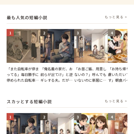
最も人気の短編小説
もっと見る >
1
2
3
4
「また自転車が停ま
「俺名義の家だ、お
「お昼ご飯、用意し
「お持ち帰りを
ってる」毎日勝手に
前らが出てけ」と逆
ないの？」呼んでも
慮いただいてお
停められた自転車。
ギレする夫。だが、
いないのに新居にあ
す」朝食バイキ
張り紙も無視された
子供3人を連れて家
がった義母と義妹。
でパンを持ち帰
結果
を出た結果
図々しい態度に夫が
とする客。だが
怒った瞬間
タッフの一言で
スカッとする短編小説
もっと見る >
が一変
1
2
3
4