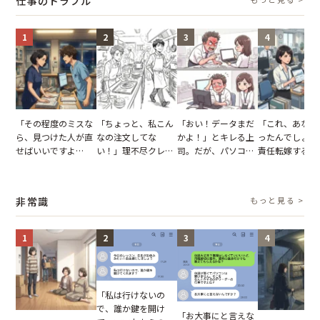
仕事のトラブル
が一変
1
2
3
4
「その程度のミスな
「ちょっと、私こん
「おい！データまだ
「これ、あなた
ら、見つけた人が直
なの注文してな
かよ！」とキレる上
ったんでしょ？
せばいいですよ
い！」理不尽クレー
司。だが、パソコン
責任転嫁する上
ね？」10歳年下の後
マーに正論で挑んだ
のデスクトップ画面
だが、私が見せ
輩のリーダーに指
イキり後輩。先輩の
を見た結果【短編小
業履歴で状況が
摘。だが、返ってき
助言をスルーした結
説】
非常識
もっと見る >
た言葉にため息が止
果
まらない
1
2
3
4
「私は行けないの
で、誰か鍵を開け
「お大事にと言えな