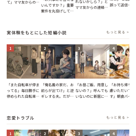
れないかしら？」と
て」ママ友からの
誤って送信→夫
いんですか？」重要
ママ友からの連絡。
図々しいお願い。だ
はお前は…」告
案件を丸投げして休
だが、ママ友のアカ
が、思いやりのない
れた事実とは【
む後輩。だが、SNS
ウントを見ると…
行動が招いた当然の
小説】
で発覚した嘘と呆れ
【短編小説】
報いとは
た結末
実体験をもとにした短編小説
もっと見る >
1
2
3
4
「また自転車が停ま
「俺名義の家だ、お
「お昼ご飯、用意し
「お持ち帰りを
ってる」毎日勝手に
前らが出てけ」と逆
ないの？」呼んでも
慮いただいてお
停められた自転車。
ギレする夫。だが、
いないのに新居にあ
す」朝食バイキ
張り紙も無視された
子供3人を連れて家
がった義母と義妹。
でパンを持ち帰
結果
を出た結果
図々しい態度に夫が
とする客。だが
怒った瞬間
タッフの一言で
恋愛トラブル
もっと見る >
が一変
1
2
3
4