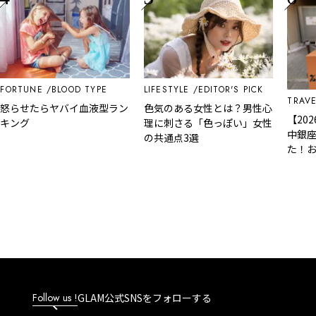
TUNE
BLOOD TYPE
LIFESTYLE
EDITOR'S PICK
TRAVEL
E
せたらヤバイ血液型ラン
色気のある女性とは？男性心
【2026
グ
理に刺さる「色っぽい」女性
中銀座）食
の共通点3選
た！おすす
ト
Follow us !
GLAM公式SNSをフォローする