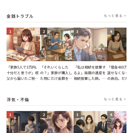
父。話が終わる瞬間
てくれない義母。帰
義母の追い討ちを受
れる知人のこと
に感じた本音とは
りの電車で涙を流し
け、思わず実家に帰
私が家族に打ち
たワケ
った正月
た日
金銭トラブル
もっと見る >
1
2
3
4
「家族5人で3万円、
「それいくらした
「私は相続を放棄す
「借金480万、
十分だと思うが」叔
の？」家族が購入し
るよ」両親の遺産を
返せなくなった
父から届いたご祝
た物にだけ金額を聞
相続放棄した姉。だ
の告白。だが、
儀。だが、夫が当日
いてくる夫。だが、
が、義兄が激昂して
までの行動に思
の席と料理を見て黙
夫の趣味のグッズを
告げた一言に言葉を
凍りついた
り込んだワケ
並べた妻が一言で黙
失った
浮気・不倫
もっと見る >
らせた瞬間
1
2
3
4