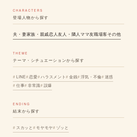
CHARACTERS
登場人物から探す
夫・妻
家族・親戚
恋人
友人・隣人
ママ友
職場
客
その他
THEME
テーマ・シチュエーションから探す
LINE
恋愛
ハラスメント
金銭
浮気・不倫
迷惑
仕事
非常識
誤爆
ENDING
結末から探す
スカッと
モヤモヤ
ゾッと