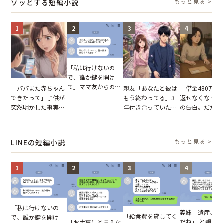
ゾッとする短編小説
もっと見る >
1
2
3
4
「私は行けないの
で、誰か鍵を開け
て」ママ友からの
「パパまた赤ちゃん
親友「あなたと彼は
「借金480万、
図々しいお願い。だ
できたって」子供が
もう終わってる」3
返せなくなった
が、思いやりのない
突然明かした事実。
年付き合っていた彼
の告白。だが、
行動が招いた当然の
単身赴任していた夫
との浮気が発覚。だ
までの行動に思
報いとは
の裏切りに絶句
が、共通の友人に事
凍りついた
実を伝えた結果
LINEの短編小説
もっと見る >
1
2
3
4
「私は行けないの
義妹「遺産、楽
「給食費を貸してく
で、誰か鍵を開け
だね」 と親戚LI
「お大事にと言えな