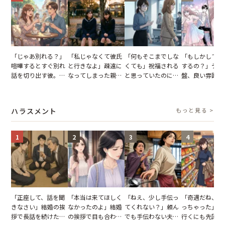
「じゃあ別れる？」
「私じゃなくて彼氏
「何もそこまでしな
「もしかして…
喧嘩するとすぐ別れ
と行きなよ」疎遠に
くても」祝福される
するの？」デー
話を切り出す彼。我
なってしまった親
と思っていたのに。
盤、良い雰囲気
慢できず、本当に別
友。卒業式の日、親
恋の成就と引き換え
の顔が近づいて
れた結果【短編小
友が墓場まで持って
に失った、親友から
瞬間、背筋が凍
説】
いくはずだった事実
の痛烈な「拒絶」
【短編小説】
ハラスメント
もっと見る >
に私は…
1
2
3
4
「正座して、話を聞
「本当は来てほしく
「ねえ、少し手伝っ
「奇遇だね、ま
きなさい」結婚の挨
なかったのよ」結婚
てくれない？」頼ん
っちゃった」ど
拶で長話を続けた義
の挨拶で目も合わせ
でも手伝わない夫→
行くにも先回り