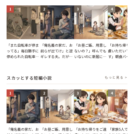
1
2
3
4
「また自転車が停ま
「俺名義の家だ、お
「お昼ご飯、用意し
「お持ち帰りを
ってる」毎日勝手に
前らが出てけ」と逆
ないの？」呼んでも
慮いただいてお
停められた自転車。
ギレする夫。だが、
いないのに新居にあ
す」朝食バイキ
張り紙も無視された
子供3人を連れて家
がった義母と義妹。
でパンを持ち帰
結果
を出た結果
図々しい態度に夫が
とする客。だが
怒った瞬間
タッフの一言で
スカッとする短編小説
もっと見る >
が一変
1
2
3
4
「俺名義の家だ、お
「お昼ご飯、用意し
「お持ち帰りをご遠
「家族5人で3