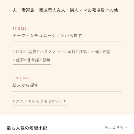
夫・妻
家族・親戚
恋人
友人・隣人
ママ友
職場
客
その他
THEME
テーマ・シチュエーションから探す
LINE
恋愛
ハラスメント
金銭
浮気・不倫
迷惑
仕事
非常識
誤爆
ENDING
結末から探す
スカッと
モヤモヤ
ゾッと
最も人気の短編小説
もっと見る >