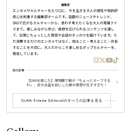
編集部
エンタメやカルチャーを入り口に、今を生きる大人の感性や知的好
奇心を刺激する編集部チームです。話題のニュースやトレンド、
SNSで広がるカルチャーから、思わず考えたくなる大人の常識クイ
ズまで。楽しみながら学び、視野を広げられるコンテンツを通し
て、日常にちょっとした発見や会話のきっかけを届けています。た
だ消費するだけのエンタメではなく、知ること・考えること・共有
することを大切に。大人だからこそ楽しめるポップカルチャーを、
発信しています。
前の記事
【DNAを感じた】博物館で娘が「ちょっとセーブする
わ」、巨大水晶を前にした娘の発想が天才すぎた！
GLAM Entame Editorialのすべての記事を見る