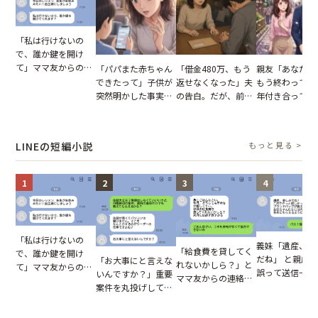
「私は行けないの
で、誰か鍵を開け
て」ママ友からの
「パパまた赤ちゃん
「借金480万、もう
親友「あなたと
図々しいお願い。だ
できたって」子供が
返せなくなった」夫
もう終わってる
が、思いやりのない
突然明かした事実。
の告白。だが、前日
年付き合ってい
行動が招いた当然の
単身赴任していた夫
までの行動に思わず
との浮気が発覚
報いとは
の裏切りに絶句
凍りついた
が、共通の友人
実を伝えた結果
LINEの短編小説
もっと見る >
1
2
3
4
「私は行けないの
義妹「遺産、楽
「給食費を貸してく
で、誰か鍵を開け
だね」 と親戚LI
「お大事にと言えな
れないかしら？」と
て」ママ友からの
誤って送信→夫
いんですか？」重要
ママ友からの連絡。
図々しいお願い。だ
はお前は…」告
案件を丸投げして休
だが、ママ友のアカ
が、思いやりのない
れた事実とは【
む後輩。だが、SNS
ウントを見ると…
行動が招いた当然の
小説】
で発覚した嘘と呆れ