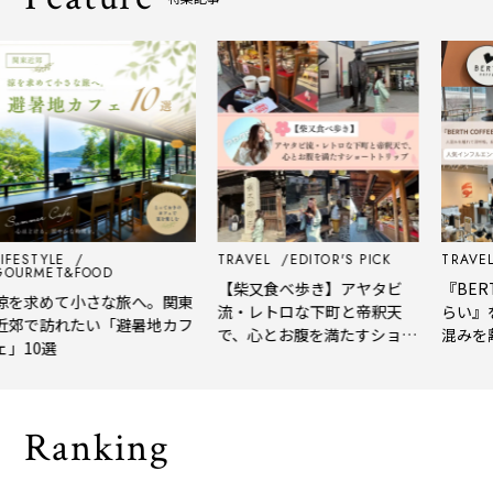
TYLE
TRAVEL
EDITOR'S PICK
TRAVEL
EDI
MET&FOOD
【柴又食べ歩き】アヤタビ
『BERTH C
めて小さな旅へ。関東
流・レトロな下町と帝釈天
らい』を体
訪れたい「避暑地カフ
で、心とお腹を満たすショー
混みを離れ
0選
トトリップ
風、淹れた
される「大
Ranking