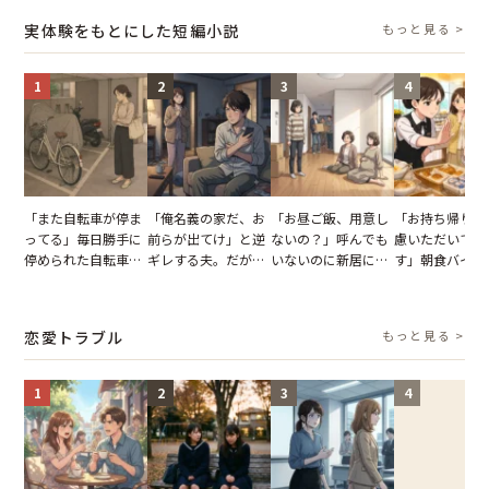
【短編小説】
報いとは
た結末
実体験をもとにした短編小説
もっと見る >
1
2
3
4
「また自転車が停ま
「俺名義の家だ、お
「お昼ご飯、用意し
「お持ち帰りを
ってる」毎日勝手に
前らが出てけ」と逆
ないの？」呼んでも
慮いただいてお
停められた自転車。
ギレする夫。だが、
いないのに新居にあ
す」朝食バイキ
張り紙も無視された
子供3人を連れて家
がった義母と義妹。
でパンを持ち帰
結果
を出た結果
図々しい態度に夫が
とする客。だが
怒った瞬間
タッフの一言で
恋愛トラブル
もっと見る >
が一変
1
2
3
4