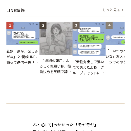
図々しい態度に夫が
てしまった結果
た結末
怒った瞬間
LINE誤爆
もっと見る >
1
2
3
4
「こいつめんど
義妹「遺産、楽しみ
いな」友人とメ
だね」 と親戚LINEに
「1年間の雑用、よ
「安物丸出しで浮い
ージでのやり取
誤って送信→夫「実
ろしくお願いね」役
てて笑えたよね」グ
だが、独り言が
はお前は…」告げら
員決めを笑顔で辞退
ループチャットに投
ぬ悲劇を生んだ
れた事実とは【短編
したママ友。夜、送
下された悪口。余裕
編小説】
小説】
られてきたメッセー
の対応を見せたら空
ジに絶句
気が一変した話
ふと心に引っかかった「モヤモヤ」