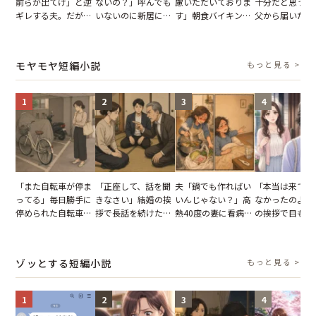
前らが出てけ」と逆
ないの？」呼んでも
慮いただいておりま
十分だと思うが
ギレする夫。だが、
いないのに新居にあ
す」朝食バイキング
父から届いたご
子供3人を連れて家
がった義母と義妹。
でパンを持ち帰ろう
儀。だが、夫が
を出た結果
図々しい態度に夫が
とする客。だが、ス
の席と料理を見
怒った瞬間
タッフの一言で状況
り込んだワケ
モヤモヤ短編小説
もっと見る >
が一変
1
2
3
4
「また自転車が停ま
「正座して、話を聞
夫「鍋でも作ればい
「本当は来てほ
ってる」毎日勝手に
きなさい」結婚の挨
いんじゃない？」高
なかったのよ」
停められた自転車。
拶で長話を続けた義
熱40度の妻に看病な
の挨拶で目も合
張り紙も無視された
父。話が終わる瞬間
し→冷蔵庫が空でも
てくれない義母
結果
に感じた本音とは
買い出しに行かせた
りの電車で涙を
一言
たワケ
ゾッとする短編小説
もっと見る >
1
2
3
4