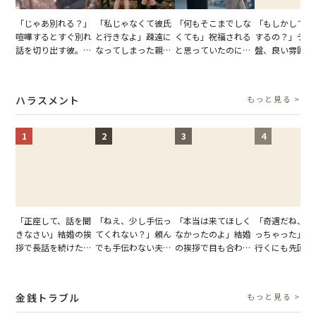
「じゃあ別れる？」
「私じゃなくて彼氏
「何もそこまでしな
「もしかして…
喧嘩するとすぐ別れ
と行きなよ」疎遠に
くても」祝福される
するの？」デー
話を切り出す彼。我
なってしまった親
と思っていたのに。
盤、良い雰囲気
慢できず、本当に別
友。卒業式の日、親
恋の成就と引き換え
の顔が近づいて
れた結果【短編小
友が墓場まで持って
に失った、親友から
瞬間、背筋が凍
説】
いくはずだった事実
の痛烈な「拒絶」
【短編小説】
ハラスメント
もっと見る >
に私は…
1
2
3
4
「正座して、話を聞
「ねえ、少し手伝っ
「本当は来てほしく
「奇遇だね、ま
きなさい」結婚の挨
てくれない？」頼ん
なかったのよ」結婚
っちゃった」ど
拶で長話を続けた義
でも手伝わない夫→
の挨拶で目も合わせ
行くにも先回り
父。話が終わる瞬間
義母の追い討ちを受
てくれない義母。帰
れる知人のこと
に感じた本音とは
け、思わず実家に帰
りの電車で涙を流し
私が家族に打ち
った正月
たワケ
た日
金銭トラブル
もっと見る >