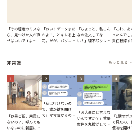
「その程度のミスな
「おい！データまだ
「ちょっと、私こん
「これ、あなた
ら、見つけた人が直
かよ！」とキレる上
なの注文してな
ったんでしょ？
せばいいですよ
司。だが、パソコン
い！」理不尽クレー
責任転嫁する上
ね？」10歳年下の後
のデスクトップ画面
マーに正論で挑んだ
だが、私が見せ
輩のリーダーに指
を見た結果【短編小
イキり後輩。先輩の
業履歴で状況が
摘。だが、返ってき
説】
助言をスルーした結
非常識
もっと見る >
た言葉にため息が止
果
まらない
1
2
3
4
「私は行けないの
で、誰か鍵を開け
「お大事にと言えな
て」ママ友からの
「お昼ご飯、用意し
「1階のポスト
いんですか？」重要
図々しいお願い。だ
ないの？」呼んでも
で見たの」他人
案件を丸投げして休
が、思いやりのない
いないのに新居にあ
便物を開けて読
む後輩。だが、SNS
行動が招いた当然の
がった義母と義妹。
いる住民。目が
で発覚した嘘と呆れ
報いとは