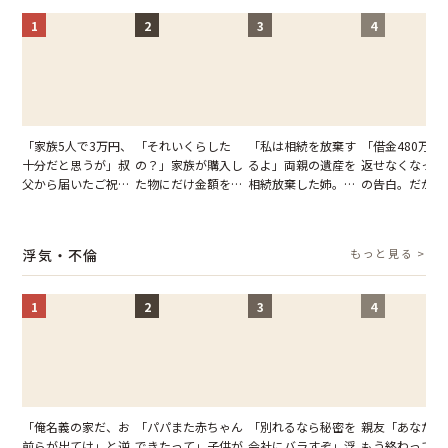
1
2
3
4
「家族5人で3万円、
「それいくらした
「私は相続を放棄す
「借金480万、
十分だと思うが」叔
の？」家族が購入し
るよ」両親の遺産を
返せなくなった
父から届いたご祝
た物にだけ金額を聞
相続放棄した姉。だ
の告白。だが、
儀。だが、夫が当日
いてくる夫。だが、
が、義兄が激昂して
までの行動に思
の席と料理を見て黙
夫の趣味のグッズを
告げた一言に言葉を
凍りついた
り込んだワケ
並べた妻が一言で黙
失った
浮気・不倫
もっと見る >
らせた瞬間
1
2
3
4
「俺名義の家だ、お
「パパまた赤ちゃん
「別れるなら秘密を
親友「あなたと
前らが出てけ」と逆
できたって」子供が
会社にバラすぞ」浮
もう終わってる