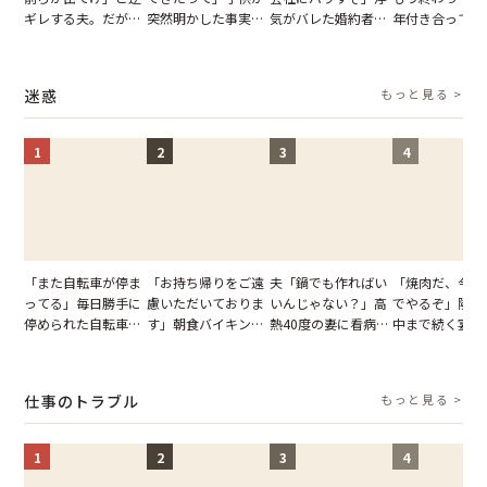
ギレする夫。だが、
突然明かした事実。
気がバレた婚約者。
年付き合ってい
子供3人を連れて家
単身赴任していた夫
だが、弁護士を連れ
との浮気が発覚
を出た結果
の裏切りに絶句
て問い詰めると、表
が、共通の友人
情が一変
実を伝えた結果
迷惑
もっと見る >
1
2
3
4
「また自転車が停ま
「お持ち帰りをご遠
夫「鍋でも作ればい
「焼肉だ、今夜
ってる」毎日勝手に
慮いただいておりま
いんじゃない？」高
でやるぞ」隣人
停められた自転車。
す」朝食バイキング
熱40度の妻に看病な
中まで続く宴会
張り紙も無視された
でパンを持ち帰ろう
し→冷蔵庫が空でも
が家が眠れず耐
結果
とする客。だが、ス
買い出しに行かせた
いた夏の夜
タッフの一言で状況
一言
仕事のトラブル
もっと見る >
が一変
1
2
3
4