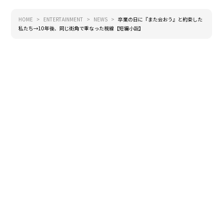
HOME
ENTERTAINMENT
NEWS
卒業の日に『また会おう』と約束した
私たち→10年後、同じ街角で重なった視線【短編小説】