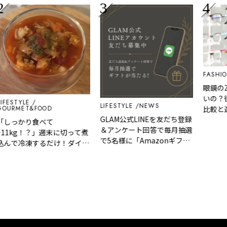
FASHION
E
眼鏡のZoff
いの？後悔
TYLE
LIFESTYLE
NEWS
MET&FOOD
比較と選び
GLAM公式LINEを友だち登録
かり食べて
＆アンケート回答で毎月抽選
kg！？」週末に切って煮
で5名様に「Amazonギフト
冷凍するだけ！ダイエ
カード」など、好きな商品を
無理なく続く『5日分
選べるギフトをプレゼント！
燃焼スープ』