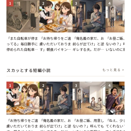
1
2
3
4
「また自転車が停ま
「お持ち帰りをご遠
「俺名義の家だ、お
「お昼ご飯、用
ってる」毎日勝手に
慮いただいておりま
前らが出てけ」と逆
ないの？」呼ん
停められた自転車。
す」朝食バイキング
ギレする夫。だが、
いないのに新居
張り紙も無視された
でパンを持ち帰ろう
子供3人を連れて家
がった義母と義
結果
とする客。だが、ス
を出た結果
図々しい態度に
タッフの一言で状況
怒った瞬間
スカッとする短編小説
もっと見る >
が一変
1
2
3
4
「お持ち帰りをご遠
「俺名義の家だ、お
「お昼ご飯、用意し
「ねえ、少し手
慮いただいておりま
前らが出てけ」と逆
ないの？」呼んでも
てくれない？」