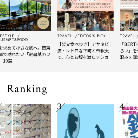
YLE
TRAVEL
EDITOR'S PICK
TRAVEL
EDIT
ET&FOOD
【柴又食べ歩き】アヤタビ
『BERTH CO
めて小さな旅へ。関東
流・レトロな下町と帝釈天
らい』を体験
訪れたい「避暑地カフ
で、心とお腹を満たすショー
混みを離れて
選
トトリップ
風、淹れたて
される「大人
Ranking