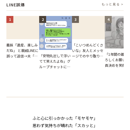
怒った瞬間
LINE誤爆
もっと見る >
1
2
3
4
「こいつめんどくさ
義妹「遺産、楽しみ
いな」友人とメッセ
だね」 と親戚LINEに
「1年間の雑用
「安物丸出しで浮い
ージでのやり取り。
誤って送信→夫「実
ろしくお願いね
てて笑えたよね」グ
だが、独り言が思わ
はお前は…」告げら
員決めを笑顔で
ループチャットに投
ぬ悲劇を生んだ【短
れた事実とは【短編
したママ友。夜
下された悪口。余裕
編小説】
小説】
られてきたメッ
の対応を見せたら空
ジに絶句
気が一変した話
ふと心に引っかかった「モヤモヤ」
思わず気持ちが晴れた「スカッと」