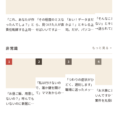
「そんなこと言
「これ、あなたが作
「その程度のミスな
「おい！データまだ
ない」とキレる
ったんでしょ？」と
ら、見つけた人が直
かよ！」とキレる上
→送られてきた
責任転嫁する上司。
せばいいですよ
司。だが、パソコン
セージの、直前
だが、私が見せた作
ね？」10歳年下の後
のデスクトップ画面
り取りを見た結
業履歴で状況が一変
輩のリーダーに指
を見た結果【短編小
【短編小説】
摘。だが、返ってき
説】
非常識
もっと見る >
た言葉にため息が止
まらない
1
2
3
4
「つわりの症状がひ
「私は行けないの
どく、遅刻します」
で、誰か鍵を開け
職場に送ったメッセ
「お大事にと言
て」ママ友からの
「お昼ご飯、用意し
ージ→普段は優しい
いんですか？」
図々しいお願い。だ
ないの？」呼んでも
上司の豹変に凍りつ
案件を丸投げし
が、思いやりのない
いないのに新居にあ
いた
む後輩。だが、S
行動が招いた当然の
がった義母と義妹。
で発覚した嘘と
報いとは
図々しい態度に夫が
た結末