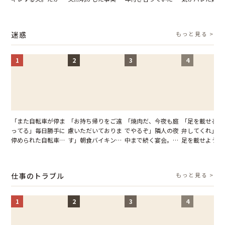
子供3人を連れて家
単身赴任していた夫
との浮気が発覚。だ
だが、弁護士を
を出た結果
の裏切りに絶句
が、共通の友人に事
て問い詰めると
実を伝えた結果
情が一変
迷惑
もっと見る >
1
2
3
4
「また自転車が停ま
「お持ち帰りをご遠
「焼肉だ、今夜も庭
「足を載せるの
ってる」毎日勝手に
慮いただいておりま
でやるぞ」隣人の夜
弁してくれ」座
停められた自転車。
す」朝食バイキング
中まで続く宴会。我
足を載せようと
張り紙も無視された
でパンを持ち帰ろう
が家が眠れず耐え抜
乗客。だが、乗
結果
とする客。だが、ス
いた夏の夜
に相談した結果
タッフの一言で状況
仕事のトラブル
もっと見る >
が一変
1
2
3
4