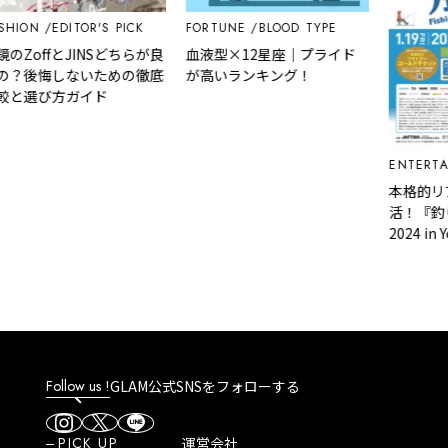
ON
EDITOR'S PICK
FORTUNE
BLOOD TYPE
offとJINSどちらが良
血液型×12星座｜プライド
後悔しないための徹底
が高いランキング！
選び方ガイド
ENTERTAINM
本格的リアル
活！『釣りフ
2024 in Yo
ころ
Follow us !
GLAM公式SNSをフォローする
PICK UP
運営会社