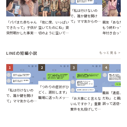
「私は行けないの
で、誰か鍵を開け
て」ママ友からの
「パパまた赤ちゃん
「他に席、いっぱい
親友「あなたと
図々しいお願い。だ
できたって」子供が
空いてたのにね」貸
もう終わってる
が、思いやりのない
突然明かした事実。
切のように空いてる
年付き合ってい
行動が招いた当然の
単身赴任していた夫
車内。だが、隣に座
との浮気が発覚
報いとは
の裏切りに絶句
ってきた女性に感じ
が、共通の友人
た違和感
実を伝えた結果
LINEの短編小説
もっと見る >
1
2
3
4
「つわりの症状がひ
「私は行けないの
どく、遅刻します」
義妹「遺産、楽
で、誰か鍵を開け
職場に送ったメッセ
だね」 と親戚LI
「お大事にと言えな
て」ママ友からの
ージ→普段は優しい
誤って送信→夫
いんですか？」重要
図々しいお願い。だ
上司の豹変に凍りつ
はお前は…」告
案件を丸投げして休
が、思いやりのない
いた
れた事実とは【
む後輩。だが、SNS
行動が招いた当然の
小説】
で発覚した嘘と呆れ
報いとは
た結末