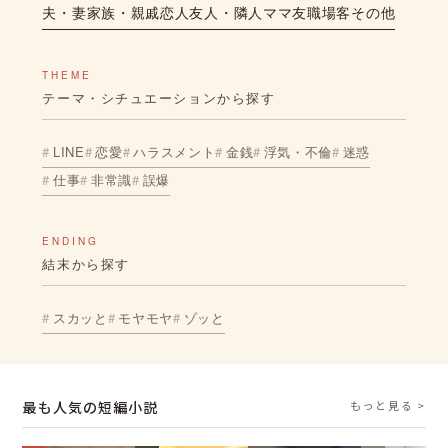
夫・妻
家族・親戚
恋人
友人・隣人
ママ友
職場
客
その他
THEME
テーマ・シチュエーションから探す
LINE
恋愛
ハラスメント
金銭
浮気・不倫
迷惑
仕事
非常識
誤爆
ENDING
結末から探す
スカッと
モヤモヤ
ゾッと
最も人気の短編小説
もっと見る >