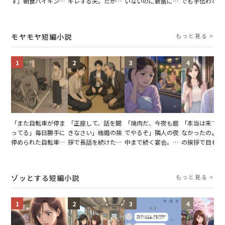
す」朝食バイキング
ギレする夫。だが、
いないのに新居にあ
でも手伝わない
でパンを持ち帰ろう
子供3人を連れて家
がった義母と義妹。
義母の追い討ち
とする客。だが、ス
を出た結果
図々しい態度に夫が
け、思わず実家
タッフの一言で状況
怒った瞬間
った正月
モヤモヤ短編小説
もっと見る >
が一変
1
2
3
4
「また自転車が停ま
「正座して、話を聞
「焼肉だ、今夜も庭
「本当は来てほ
ってる」毎日勝手に
きなさい」結婚の挨
でやるぞ」隣人の夜
なかったのよ」
停められた自転車。
拶で長話を続けた義
中まで続く宴会。我
の挨拶で目も合
張り紙も無視された
父。話が終わる瞬間
が家が眠れず耐え抜
てくれない義母
結果
に感じた本音とは
いた夏の夜
りの電車で涙を
たワケ
ゾッとする短編小説
もっと見る >
1
2
3
4