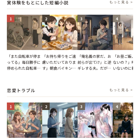
実体験をもとにした短編小説
もっと見る >
1
2
3
4
「また自転車が停ま
「お持ち帰りをご遠
「俺名義の家だ、お
「お昼ご飯、用
ってる」毎日勝手に
慮いただいておりま
前らが出てけ」と逆
ないの？」呼ん
停められた自転車。
す」朝食バイキング
ギレする夫。だが、
いないのに新居
張り紙も無視された
でパンを持ち帰ろう
子供3人を連れて家
がった義母と義
結果
とする客。だが、ス
を出た結果
図々しい態度に
タッフの一言で状況
怒った瞬間
恋愛トラブル
もっと見る >
が一変
1
2
3
4