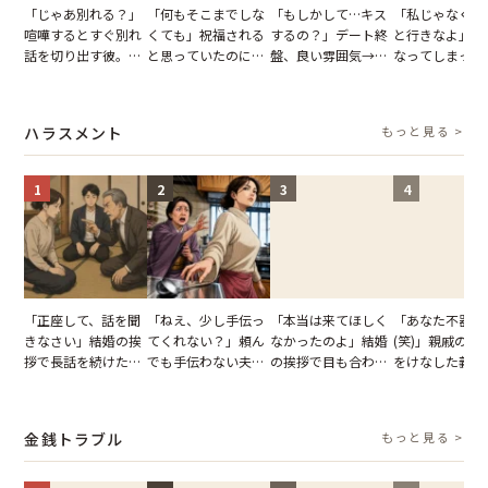
「じゃあ別れる？」
「何もそこまでしな
「もしかして…キス
「私じゃなくて
喧嘩するとすぐ別れ
くても」祝福される
するの？」デート終
と行きなよ」疎
話を切り出す彼。我
と思っていたのに。
盤、良い雰囲気→彼
なってしまった
慢できず、本当に別
恋の成就と引き換え
の顔が近づいてきた
友。卒業式の日
れた結果【短編小
に失った、親友から
瞬間、背筋が凍った
友が墓場まで持
説】
の痛烈な「拒絶」
【短編小説】
いくはずだった
ハラスメント
もっと見る >
に私は…
1
2
3
4
「正座して、話を聞
「ねえ、少し手伝っ
「本当は来てほしく
「あなた不器用
きなさい」結婚の挨
てくれない？」頼ん
なかったのよ」結婚
(笑)」親戚の前
拶で長話を続けた義
でも手伝わない夫→
の挨拶で目も合わせ
をけなした義母
父。話が終わる瞬間
義母の追い討ちを受
てくれない義母。帰
日、夫がきっぱ
に感じた本音とは
け、思わず実家に帰
りの電車で涙を流し
い返した結果
った正月
たワケ
金銭トラブル
もっと見る >