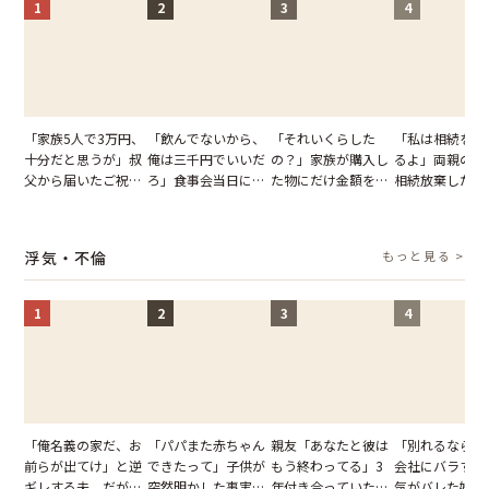
1
2
3
4
「家族5人で3万円、
「飲んでないから、
「それいくらした
「私は相続を放
十分だと思うが」叔
俺は三千円でいいだ
の？」家族が購入し
るよ」両親の遺
父から届いたご祝
ろ」食事会当日に主
た物にだけ金額を聞
相続放棄した姉
儀。だが、夫が当日
張した叔父。だが、
いてくる夫。だが、
が、義兄が激昂
の席と料理を見て黙
幹事のいとこが告げ
夫の趣味のグッズを
告げた一言に言
り込んだワケ
た一言とは
並べた妻が一言で黙
失った
浮気・不倫
もっと見る >
らせた瞬間
1
2
3
4
「俺名義の家だ、お
「パパまた赤ちゃん
親友「あなたと彼は
「別れるなら秘
前らが出てけ」と逆
できたって」子供が
もう終わってる」3
会社にバラすぞ
ギレする夫。だが、
突然明かした事実。
年付き合っていた彼
気がバレた婚約