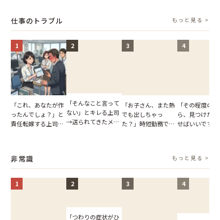
結果
とする客。だが、ス
に相談した結果
いた夏の夜
タッフの一言で状況
仕事のトラブル
もっと見る >
が一変
1
2
3
4
「そんなこと言って
「これ、あなたが作
「お子さん、また熱
「その程度のミ
ない」とキレる上司
ったんでしょ？」と
でも出しちゃっ
ら、見つけた人
→送られてきたメッ
責任転嫁する上司。
た？」時短勤務で働
せばいいですよ
セージの、直前のや
だが、私が見せた作
くママさんの、信じ
ね？」10歳年
り取りを見た結果
業履歴で状況が一変
られない欠勤理由に
輩のリーダーに
【短編小説】
思わず絶句
摘。だが、返っ
非常識
もっと見る >
た言葉にため息
まらない
1
2
3
4
「つわりの症状がひ