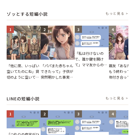
結果
に感じた本音とは
いた夏の夜
幹事のいとこが
た一言とは
ゾッとする短編小説
もっと見る >
1
2
3
4
「私は行けないの
で、誰か鍵を開け
て」ママ友からの
「他に席、いっぱい
「パパまた赤ちゃん
親友「あなたと
図々しいお願い。だ
空いてたのにね」貸
できたって」子供が
もう終わってる
が、思いやりのない
切のように空いてる
突然明かした事実。
年付き合ってい
行動が招いた当然の
車内。だが、隣に座
単身赴任していた夫
との浮気が発覚
報いとは
ってきた女性に感じ
の裏切りに絶句
が、共通の友人
た違和感
実を伝えた結果
LINEの短編小説
もっと見る >
1
2
3
4
「つわりの症状がひ