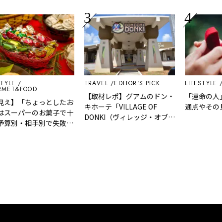
TRAVEL
EDITOR'S PICK
LIFESTYLE
EDIT
&FOOD
【取材レポ】グアムのドン・
「運命の人」の
】「ちょっとしたお
キホーテ「VILLAGE OF
通点やその見分
ーパーのお菓子で十
DONKI（ヴィレッジ・オブ・
別・相手別で失敗し
ドンキ）」はどんなところ？
利いた手土産リスト
魅力や人気商品など紹介！