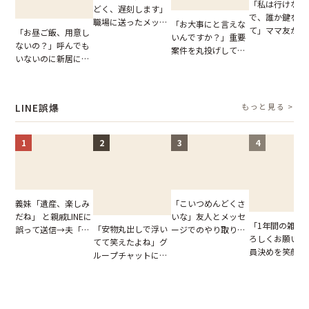
「私は行けない
どく、遅刻します」
で、誰か鍵を開
職場に送ったメッセ
「お大事にと言えな
て」ママ友から
「お昼ご飯、用意し
ージ→普段は優しい
いんですか？」重要
図々しいお願い
ないの？」呼んでも
上司の豹変に凍りつ
案件を丸投げして休
が、思いやりの
いないのに新居にあ
いた
む後輩。だが、SNS
行動が招いた当
がった義母と義妹。
で発覚した嘘と呆れ
報いとは
図々しい態度に夫が
た結末
怒った瞬間
LINE誤爆
もっと見る >
1
2
3
4
「こいつめんどくさ
義妹「遺産、楽しみ
いな」友人とメッセ
だね」 と親戚LINEに
「1年間の雑用
「安物丸出しで浮い
ージでのやり取り。
誤って送信→夫「実
ろしくお願いね
てて笑えたよね」グ
だが、独り言が思わ
はお前は…」告げら
員決めを笑顔で
ループチャットに投
ぬ悲劇を生んだ【短
れた事実とは【短編
したママ友。夜
下された悪口。余裕
編小説】
小説】
られてきたメッ
の対応を見せたら空
ジに絶句
気が一変した話