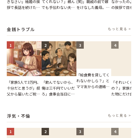
きなさい」結婚の挨
てくれない？」頼ん
(笑)」親戚の前で嫁
なかったのよ」
拶で長話を続けた義
でも手伝わない夫→
をけなした義母。後
の挨拶で目も合
父。話が終わる瞬間
義母の追い討ちを受
日、夫がきっぱり言
てくれない義母
に感じた本音とは
け、思わず実家に帰
い返した結果
りの電車で涙を
った正月
たワケ
金銭トラブル
もっと見る >
1
2
3
4
「給食費を貸してく
れないかしら？」と
「家族5人で3万円、
「飲んでないから、
「それいくらし
ママ友からの連絡。
十分だと思うが」叔
俺は三千円でいいだ
の？」家族が購
だが、ママ友のアカ
父から届いたご祝
ろ」食事会当日に主
た物にだけ金額
ウントを見ると…
儀。だが、夫が当日
張した叔父。だが、
いてくる夫。だ
【短編小説】
の席と料理を見て黙
幹事のいとこが告げ
夫の趣味のグッ
り込んだワケ
た一言とは
並べた妻が一言
浮気・不倫
もっと見る >
らせた瞬間
1
2
3
4