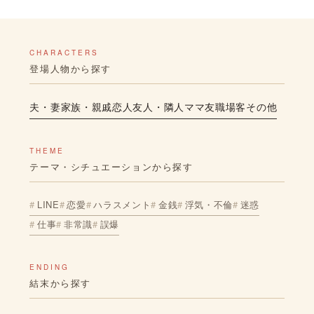
CHARACTERS
登場人物から探す
夫・妻
家族・親戚
恋人
友人・隣人
ママ友
職場
客
その他
THEME
テーマ・シチュエーションから探す
LINE
恋愛
ハラスメント
金銭
浮気・不倫
迷惑
仕事
非常識
誤爆
ENDING
結末から探す