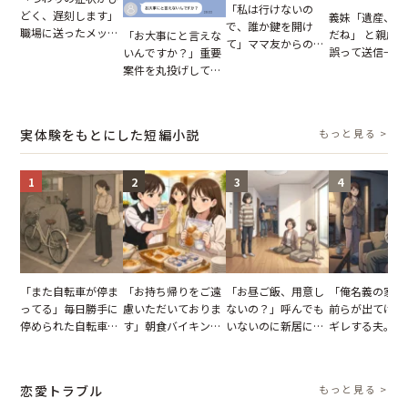
「私は行けないの
どく、遅刻します」
義妹「遺産、楽
で、誰か鍵を開け
職場に送ったメッセ
だね」 と親戚LI
「お大事にと言えな
て」ママ友からの
ージ→普段は優しい
誤って送信→夫
いんですか？」重要
図々しいお願い。だ
上司の豹変に凍りつ
はお前は…」告
案件を丸投げして休
が、思いやりのない
いた
れた事実とは【
む後輩。だが、SNS
行動が招いた当然の
小説】
で発覚した嘘と呆れ
報いとは
た結末
実体験をもとにした短編小説
もっと見る >
1
2
3
4
「また自転車が停ま
「お持ち帰りをご遠
「お昼ご飯、用意し
「俺名義の家だ
ってる」毎日勝手に
慮いただいておりま
ないの？」呼んでも
前らが出てけ」
停められた自転車。
す」朝食バイキング
いないのに新居にあ
ギレする夫。だ
張り紙も無視された
でパンを持ち帰ろう
がった義母と義妹。
子供3人を連れ
結果
とする客。だが、ス
図々しい態度に夫が
を出た結果
タッフの一言で状況
怒った瞬間
恋愛トラブル
もっと見る >
が一変