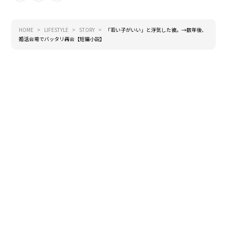
HOME
LIFESTYLE
STORY
「若い子がいい」と浮気した彼。→数年後、
婚活会場でバッタリ再会【短編小説】