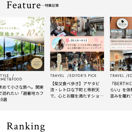
Feature
特集記事
E
TRAVEL
EDITOR'S PICK
TRAVEL
EDITOR
&FOOD
【柴又食べ歩き】アヤタビ
『BERTH COF
て小さな旅へ。関東
流・レトロな下町と帝釈天
らい』を体験レ
れたい「避暑地カフ
で、心とお腹を満たすショー
混みを離れて深
トトリップ
風、淹れたてコ
される「大人の
Ranking