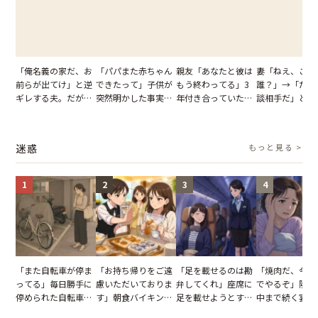
「俺名義の家だ、お
「パパまた赤ちゃん
親友「あなたと彼は
妻「ねえ、この
前らが出てけ」と逆
できたって」子供が
もう終わってる」3
誰？」→「ただ
ギレする夫。だが、
突然明かした事実。
年付き合っていた彼
談相手だ」と言
子供3人を連れて家
単身赴任していた夫
との浮気が発覚。だ
る夫。だが、不
を出た結果
の裏切りに絶句
が、共通の友人に事
証拠を突きつけ
実を伝えた結果
果
迷惑
もっと見る >
1
2
3
4
「また自転車が停ま
「お持ち帰りをご遠
「足を載せるのは勘
「焼肉だ、今夜
ってる」毎日勝手に
慮いただいておりま
弁してくれ」座席に
でやるぞ」隣人
停められた自転車。
す」朝食バイキング
足を載せようとする
中まで続く宴会
張り紙も無視された
でパンを持ち帰ろう
乗客。だが、乗務員
が家が眠れず耐