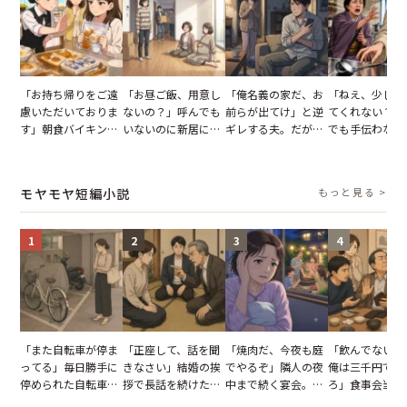
「お持ち帰りをご遠
「お昼ご飯、用意し
「俺名義の家だ、お
「ねえ、少し手
慮いただいておりま
ないの？」呼んでも
前らが出てけ」と逆
てくれない？」
す」朝食バイキング
いないのに新居にあ
ギレする夫。だが、
でも手伝わない
でパンを持ち帰ろう
がった義母と義妹。
子供3人を連れて家
義母の追い討ち
とする客。だが、ス
図々しい態度に夫が
を出た結果
け、思わず実家
タッフの一言で状況
怒った瞬間
った正月
モヤモヤ短編小説
もっと見る >
が一変
1
2
3
4
「また自転車が停ま
「正座して、話を聞
「焼肉だ、今夜も庭
「飲んでないか
ってる」毎日勝手に
きなさい」結婚の挨
でやるぞ」隣人の夜
俺は三千円でい
停められた自転車。
拶で長話を続けた義
中まで続く宴会。我
ろ」食事会当日
張り紙も無視された
父。話が終わる瞬間
が家が眠れず耐え抜
張した叔父。だ