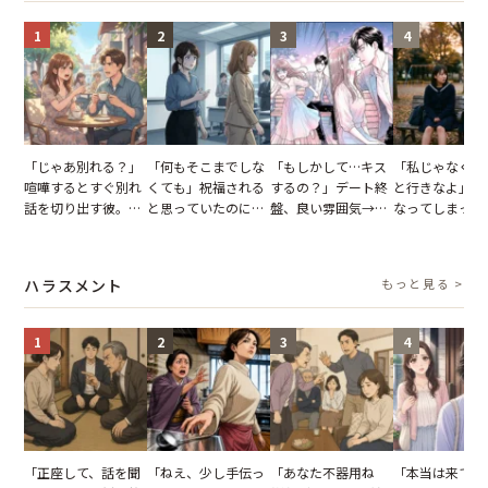
1
2
3
4
「じゃあ別れる？」
「何もそこまでしな
「もしかして…キス
「私じゃなくて
喧嘩するとすぐ別れ
くても」祝福される
するの？」デート終
と行きなよ」疎
話を切り出す彼。我
と思っていたのに。
盤、良い雰囲気→彼
なってしまった
慢できず、本当に別
恋の成就と引き換え
の顔が近づいてきた
友。卒業式の日
れた結果【短編小
に失った、親友から
瞬間、背筋が凍った
友が墓場まで持
説】
の痛烈な「拒絶」
【短編小説】
いくはずだった
ハラスメント
もっと見る >
に私は…
1
2
3
4
「正座して、話を聞
「ねえ、少し手伝っ
「あなた不器用ね
「本当は来てほ