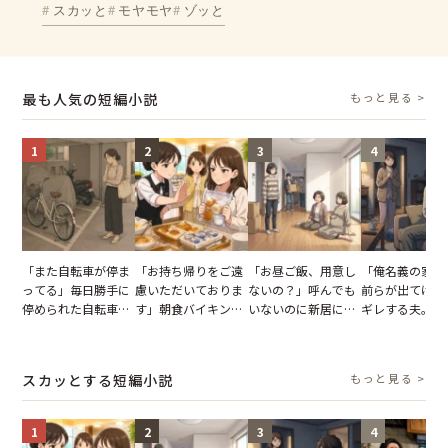
スカッと
モヤモヤ
ゾッと
最も人気の短編小説
もっと見る >
1
2
3
4
「また自転車が停ま
「お持ち帰りをご遠
「お昼ご飯、用意し
「俺名義の家だ
ってる」毎日勝手に
慮いただいておりま
ないの？」呼んでも
前らが出てけ」
停められた自転車。
す」朝食バイキング
いないのに新居にあ
ギレする夫。だ
張り紙も無視された
でパンを持ち帰ろう
がった義母と義妹。
子供3人を連れ
結果
とする客。だが、ス
図々しい態度に夫が
を出た結果
タッフの一言で状況
怒った瞬間
スカッとする短編小説
もっと見る >
が一変
1
2
3
4