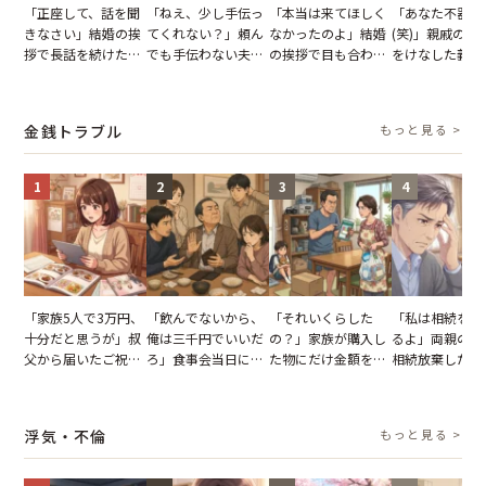
「正座して、話を聞
「ねえ、少し手伝っ
「本当は来てほしく
「あなた不器用
きなさい」結婚の挨
てくれない？」頼ん
なかったのよ」結婚
(笑)」親戚の前
拶で長話を続けた義
でも手伝わない夫→
の挨拶で目も合わせ
をけなした義母
父。話が終わる瞬間
義母の追い討ちを受
てくれない義母。帰
日、夫がきっぱ
に感じた本音とは
け、思わず実家に帰
りの電車で涙を流し
い返した結果
った正月
たワケ
金銭トラブル
もっと見る >
1
2
3
4
「家族5人で3万円、
「飲んでないから、
「それいくらした
「私は相続を放
十分だと思うが」叔
俺は三千円でいいだ
の？」家族が購入し
るよ」両親の遺
父から届いたご祝
ろ」食事会当日に主
た物にだけ金額を聞
相続放棄した姉
儀。だが、夫が当日
張した叔父。だが、
いてくる夫。だが、
が、義兄が激昂
の席と料理を見て黙
幹事のいとこが告げ
夫の趣味のグッズを
告げた一言に言
り込んだワケ
た一言とは
並べた妻が一言で黙
失った
浮気・不倫
もっと見る >
らせた瞬間