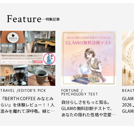
Feature
特集記事
VEL
EDITOR'S PICK
FORTUNE
BEAUTY
PSYCHOLOGY TEST
ERTH COFFEE みなとみ
GLAM BE
自分らしさをもっと知る。
』を体験レビュー！！人
2026 上
GLAMの無料診断テストで、
を離れて深呼吸。緑と
GLAM編集
あなたの隠れた性格や恋愛タ
淹れたてコーヒーに癒や
年上半期
イプをチェック
る「大人の隠れ家」
メ。