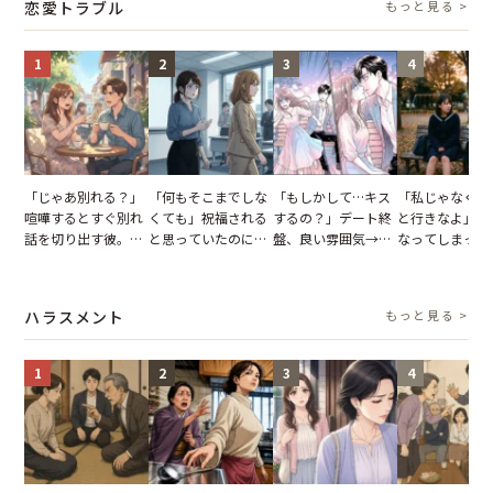
恋愛トラブル
もっと見る >
が一変
1
2
3
4
「じゃあ別れる？」
「何もそこまでしな
「もしかして…キス
「私じゃなくて
喧嘩するとすぐ別れ
くても」祝福される
するの？」デート終
と行きなよ」疎
話を切り出す彼。我
と思っていたのに。
盤、良い雰囲気→彼
なってしまった
慢できず、本当に別
恋の成就と引き換え
の顔が近づいてきた
友。卒業式の日
れた結果【短編小
に失った、親友から
瞬間、背筋が凍った
友が墓場まで持
説】
の痛烈な「拒絶」
【短編小説】
いくはずだった
ハラスメント
もっと見る >
に私は…
1
2
3
4