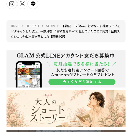
HOME
LIFESTYLE
STORY
【最低】「ごめん、行けない」神席ライブを
ドタキャンした彼氏。→数分後、”高額転売ヤー”と化していたことが発覚！証拠ス
クショで地獄へ突き落とした【短編小説】