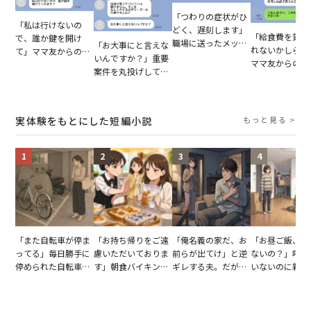
「つわりの症状がひ
「私は行けないの
どく、遅刻します」
「給食費を貸し
で、誰か鍵を開け
職場に送ったメッセ
「お大事にと言えな
れないかしら？
て」ママ友からの
ージ→普段は優しい
いんですか？」重要
ママ友からの連
図々しいお願い。だ
上司の豹変に凍りつ
案件を丸投げして休
だが、ママ友の
が、思いやりのない
いた
む後輩。だが、SNS
ウントを見ると
行動が招いた当然の
で発覚した嘘と呆れ
【短編小説】
報いとは
た結末
実体験をもとにした短編小説
もっと見る >
1
2
3
4
「また自転車が停ま
「お持ち帰りをご遠
「俺名義の家だ、お
「お昼ご飯、用
ってる」毎日勝手に
慮いただいておりま
前らが出てけ」と逆
ないの？」呼ん
停められた自転車。
す」朝食バイキング
ギレする夫。だが、
いないのに新居
張り紙も無視された
でパンを持ち帰ろう
子供3人を連れて家
がった義母と義
結果
とする客。だが、ス
を出た結果
図々しい態度に
タッフの一言で状況
怒った瞬間