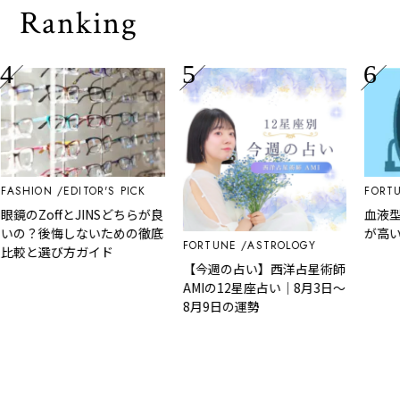
Ranking
HION
EDITOR'S PICK
FORTUNE
のZoffとJINSどちらが良
血液型×1
？後悔しないための徹底
が高いラ
FORTUNE
ASTROLOGY
と選び方ガイド
【今週の占い】西洋占星術師
AMIの12星座占い｜8月3日～
8月9日の運勢