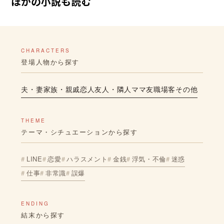
ほかの小説も読む
CHARACTERS
登場人物から探す
夫・妻
家族・親戚
恋人
友人・隣人
ママ友
職場
客
その他
THEME
テーマ・シチュエーションから探す
LINE
恋愛
ハラスメント
金銭
浮気・不倫
迷惑
仕事
非常識
誤爆
ENDING
結末から探す