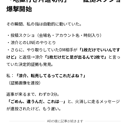
爆撃開始
その瞬間、私の指は自動的に動いていた。
・投稿スクショ（会場名・アカウント名・時刻入り）
・涼介とのLINEのやりとり
・さらに、やり取りしていたDM相手が
「1枚だけでいいんです
けど」
と返信→涼介
「1枚だけだと足が出るんで2枚で」
と言っ
ていた決定的証拠も発見。
私：
「涼介、転売してるってこれだよね？」
（証拠画像を連投）
返事が来るまで、わずか3分。
「ごめん、違うんだ、これは…」
と、火消しに走るメッセージ
が連投されたけど、もう遅い。
ADの後に記事が続きます