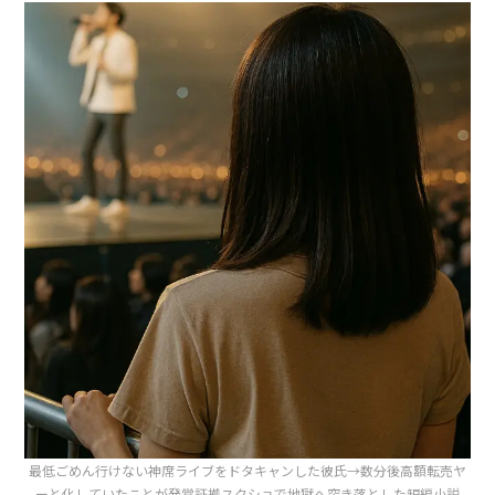
最低ごめん行けない神席ライブをドタキャンした彼氏→数分後高額転売ヤ
ーと化していたことが発覚証拠スクショで地獄へ突き落とした短編小説