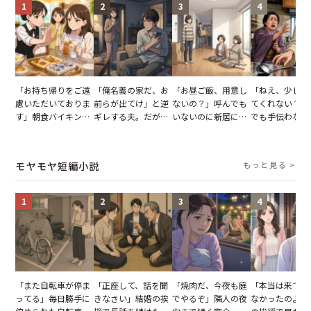
1
2
3
4
「お持ち帰りをご遠
「俺名義の家だ、お
「お昼ご飯、用意し
「ねえ、少し手
慮いただいておりま
前らが出てけ」と逆
ないの？」呼んでも
てくれない？」
す」朝食バイキング
ギレする夫。だが、
いないのに新居にあ
でも手伝わない
でパンを持ち帰ろう
子供3人を連れて家
がった義母と義妹。
義母の追い討ち
とする客。だが、ス
を出た結果
図々しい態度に夫が
け、思わず実家
タッフの一言で状況
怒った瞬間
った正月
モヤモヤ短編小説
もっと見る >
が一変
1
2
3
4
「また自転車が停ま
「正座して、話を聞
「焼肉だ、今夜も庭
「本当は来てほ
ってる」毎日勝手に
きなさい」結婚の挨
でやるぞ」隣人の夜
なかったのよ」