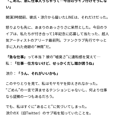
「ごめん、急に仕事入っちゃって…今日のライブ行けそうにな
い」
開演3時間前、彼氏・涼介から届いたLINEは、それだけだった。
怒りよりも先に、あまりのあっさりさに呆然とした。今日のラ
イブは、私たちが付き合って1年記念に応募して当たった、超人
気アーティストのアリーナ最前列。ファンクラブ先行でやっと
手に入れた奇跡の“神席”だ。
「急な仕事」
って本当？ 彼の“嘘臭さ”に違和感を覚えて…
私：
「仕事…仕方ないけど、せっかくだし誰か誘うね」
涼介：
「うん、それがいいかも」
このやりとりを見て、私はモヤモヤを抑えきれなかった。
“ごめん”の一言で済ませるテンションじゃないし、何より仕事
なら証拠の一つもあるだろう。
でも、私はすぐに“あること”に気づいてしまった。
――涼介のX（旧Twitter）のサブ垢を知っていたことを。