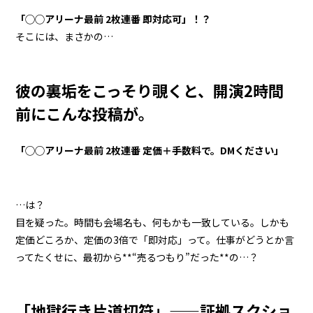
「◯◯アリーナ最前 2枚連番 即対応可」！？
そこには、まさかの…
彼の裏垢をこっそり覗くと、開演2時間
前にこんな投稿が。
「◯◯アリーナ最前 2枚連番 定価＋手数料で。DMください」
…は？
目を疑った。時間も会場名も、何もかも一致している。しかも
定価どころか、定価の3倍で「即対応」って。仕事がどうとか言
ってたくせに、最初から**“売るつもり”だった**の…？
「地獄行き片道切符」——証拠スクショ