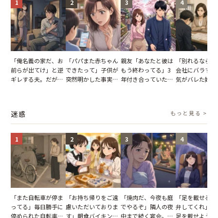
1
2
3
4
「俺名義の家だ、お
「パパまた赤ちゃん
親友「あなたと彼は
「別れるなら秘
前らが出てけ」と逆
できたって」子供が
もう終わってる」3
会社にバラすぞ
ギレする夫。だが、
突然明かした事実。
年付き合っていた彼
気がバレた婚約
子供3人を連れて家
単身赴任していた夫
との浮気が発覚。だ
だが、弁護士を
を出た結果
の裏切りに絶句
が、共通の友人に事
て問い詰めると
実を伝えた結果
情が一変
迷惑
もっと見る >
1
2
3
4
「また自転車が停ま
「お持ち帰りをご遠
「焼肉だ、今夜も庭
「足を載せるの
ってる」毎日勝手に
慮いただいておりま
でやるぞ」隣人の夜
弁してくれ」座
停められた自転車。
す」朝食バイキング
中まで続く宴会。我
足を載せようと