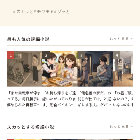
スカッと
モヤモヤ
ゾッと
最も人気の短編小説
もっと見る >
1
2
3
4
「また自転車が停ま
「お持ち帰りをご遠
「俺名義の家だ、お
「お昼ご飯、用
ってる」毎日勝手に
慮いただいておりま
前らが出てけ」と逆
ないの？」呼ん
停められた自転車。
す」朝食バイキング
ギレする夫。だが、
いないのに新居
張り紙も無視された
でパンを持ち帰ろう
子供3人を連れて家
がった義母と義
結果
とする客。だが、ス
を出た結果
図々しい態度に
タッフの一言で状況
怒った瞬間
スカッとする短編小説
もっと見る >
が一変