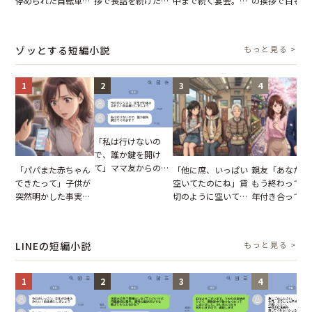
停められた自転車。
拶で長話を続けた義
中まで続く宴会。我
の挨拶で目も合
張り紙も無視された
父。話が終わる瞬間
が家が眠れず耐え抜
てくれない義母
結果
に感じた本音とは
いた夏の夜
りの電車で涙を
たワケ
ゾッとする短編小説
もっと見る >
1
2
3
4
「私は行けないの
で、誰か鍵を開け
て」ママ友からの
「パパまた赤ちゃん
「他に席、いっぱい
親友「あなたと
図々しいお願い。だ
できたって」子供が
空いてたのにね」貸
もう終わってる
が、思いやりのない
突然明かした事実。
切のように空いてる
年付き合ってい
行動が招いた当然の
単身赴任していた夫
車内。だが、隣に座
との浮気が発覚
報いとは
の裏切りに絶句
ってきた女性に感じ
が、共通の友人
た違和感
実を伝えた結果
LINEの短編小説
もっと見る >
1
2
3
4