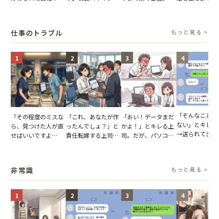
張り紙も無視された
でパンを持ち帰ろう
が家が眠れず耐え抜
乗客。だが、乗
結果
とする客。だが、ス
いた夏の夜
に相談した結果
タッフの一言で状況
仕事のトラブル
もっと見る >
が一変
1
2
3
4
「そんなこと言
「その程度のミスな
「これ、あなたが作
「おい！データまだ
ない」とキレる
ら、見つけた人が直
ったんでしょ？」と
かよ！」とキレる上
→送られてきた
せばいいですよ
責任転嫁する上司。
司。だが、パソコン
セージの、直前
ね？」10歳年下の後
だが、私が見せた作
のデスクトップ画面
り取りを見た結
輩のリーダーに指
業履歴で状況が一変
を見た結果【短編小
【短編小説】
摘。だが、返ってき
説】
非常識
もっと見る >
た言葉にため息が止
まらない
1
2
3
4