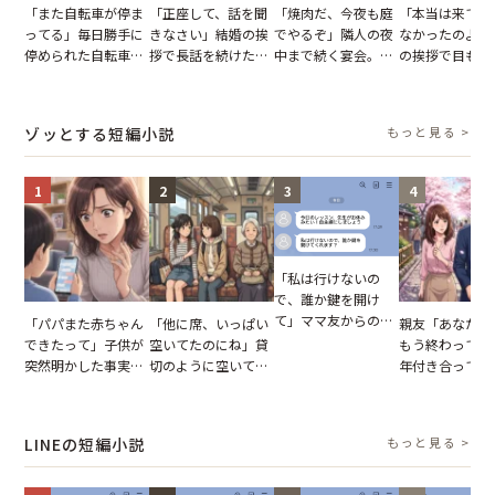
「また自転車が停ま
「正座して、話を聞
「焼肉だ、今夜も庭
「本当は来てほ
ってる」毎日勝手に
きなさい」結婚の挨
でやるぞ」隣人の夜
なかったのよ」
停められた自転車。
拶で長話を続けた義
中まで続く宴会。我
の挨拶で目も合
張り紙も無視された
父。話が終わる瞬間
が家が眠れず耐え抜
てくれない義母
結果
に感じた本音とは
いた夏の夜
りの電車で涙を
たワケ
ゾッとする短編小説
もっと見る >
1
2
3
4
「私は行けないの
で、誰か鍵を開け
て」ママ友からの
「パパまた赤ちゃん
「他に席、いっぱい
親友「あなたと
図々しいお願い。だ
できたって」子供が
空いてたのにね」貸
もう終わってる
が、思いやりのない
突然明かした事実。
切のように空いてる
年付き合ってい
行動が招いた当然の
単身赴任していた夫
車内。だが、隣に座
との浮気が発覚
報いとは
の裏切りに絶句
ってきた女性に感じ
が、共通の友人
た違和感
実を伝えた結果
LINEの短編小説
もっと見る >