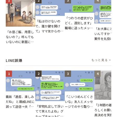
1
2
3
4
「つわりの症状がひ
「私は行けないの
どく、遅刻します」
で、誰か鍵を開け
職場に送ったメッセ
「お大事にと言
て」ママ友からの
「お昼ご飯、用意し
ージ→普段は優しい
いんですか？」
図々しいお願い。だ
ないの？」呼んでも
上司の豹変に凍りつ
案件を丸投げし
が、思いやりのない
いないのに新居にあ
いた
む後輩。だが、S
行動が招いた当然の
がった義母と義妹。
で発覚した嘘と
報いとは
図々しい態度に夫が
た結末
怒った瞬間
LINE誤爆
もっと見る >
1
2
3
4
「こいつめんどくさ
義妹「遺産、楽しみ
いな」友人とメッセ
だね」 と親戚LINEに
「1年間の雑用
「安物丸出しで浮い
ージでのやり取り。
誤って送信→夫「実
ろしくお願いね
てて笑えたよね」グ
だが、独り言が思わ
はお前は…」告げら
員決めを笑顔で
ループチャットに投
ぬ悲劇を生んだ【短
れた事実とは【短編