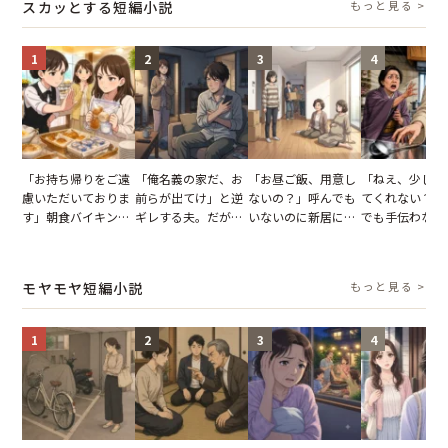
スカッとする短編小説
もっと見る >
が一変
1
2
3
4
「お持ち帰りをご遠
「俺名義の家だ、お
「お昼ご飯、用意し
「ねえ、少し手
慮いただいておりま
前らが出てけ」と逆
ないの？」呼んでも
てくれない？」
す」朝食バイキング
ギレする夫。だが、
いないのに新居にあ
でも手伝わない
でパンを持ち帰ろう
子供3人を連れて家
がった義母と義妹。
義母の追い討ち
とする客。だが、ス
を出た結果
図々しい態度に夫が
け、思わず実家
タッフの一言で状況
怒った瞬間
った正月
モヤモヤ短編小説
もっと見る >
が一変
1
2
3
4