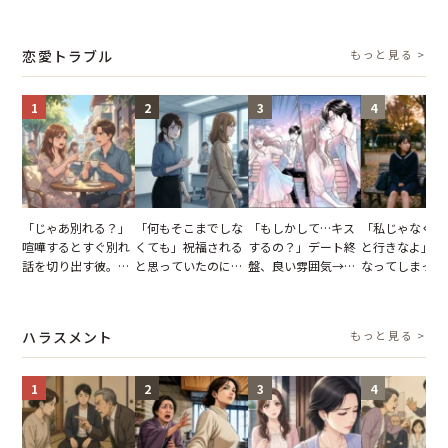
張り紙も無視された
でパンを持ち帰ろう
子供3人を連れて家
がった義母と義
結果
とする客。だが、ス
を出た結果
図々しい態度に
タッフの一言で状況
怒った瞬間
恋愛トラブル
もっと見る >
が一変
1
2
3
4
「じゃあ別れる？」
「何もそこまでしな
「もしかして…キス
「私じゃなくて
喧嘩するとすぐ別れ
くても」祝福される
するの？」デート終
と行きなよ」疎
話を切り出す彼。我
と思っていたのに。
盤、良い雰囲気→彼
なってしまった
慢できず、本当に別
恋の成就と引き換え
の顔が近づいてきた
友。卒業式の日
れた結果【短編小
に失った、親友から
瞬間、背筋が凍った
友が墓場まで持
説】
の痛烈な「拒絶」
【短編小説】
いくはずだった
ハラスメント
もっと見る >
に私は…
1
2
3
4