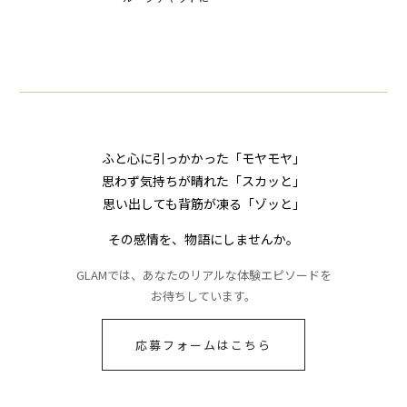
したママ友。夜
下された悪口。余裕
編小説】
小説】
られてきたメッ
の対応を見せたら空
ジに絶句
気が一変した話
ふと心に引っかかった「モヤモヤ」
思わず気持ちが晴れた「スカッと」
思い出しても背筋が凍る「ゾッと」
その感情を、物語にしませんか。
GLAMでは、あなたのリアルな体験エピソードを
お待ちしています。
応募フォームはこちら