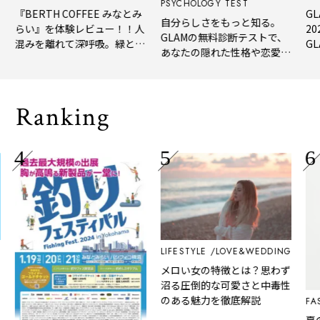
PSYCHOLOGY TEST
BERTH COFFEE みなとみ
GLAM B
自分らしさをもっと知る。
い』を体験レビュー！！人
2026
GLAMの無料診断テストで、
みを離れて深呼吸。緑と
GLAM
あなたの隠れた性格や恋愛タ
、淹れたてコーヒーに癒や
年上半
イプをチェック
れる「大人の隠れ家」
メ。
Ranking
LIFESTYLE
LOVE&WEDDING
メロい女の特徴とは？思わず
沼る圧倒的な可愛さと中毒性
のある魅力を徹底解説
FASHIO