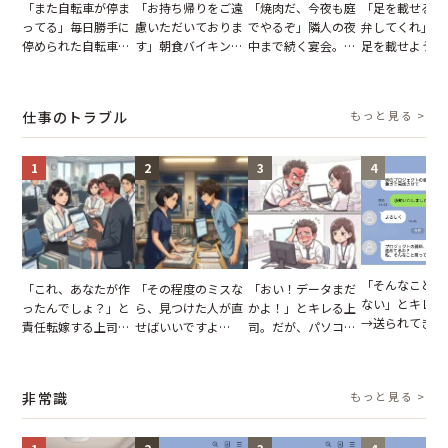
「また自転車が停ま
「お持ち帰りをご遠
「焼肉だ、今夜も庭
「足を載せるの
ってる」毎日勝手に
慮いただいておりま
でやるぞ」隣人の夜
弁してくれ」座
停められた自転車。
す」朝食バイキング
中まで続く宴会。我
足を載せようと
張り紙も無視された
でパンを持ち帰ろう
が家が眠れず耐え抜
乗客。だが、乗
結果
とする客。だが、ス
いた夏の夜
に相談した結果
タッフの一言で状況
仕事のトラブル
もっと見る >
が一変
1
2
3
4
「そんなこと言
「これ、あなたが作
「その程度のミスな
「おい！データまだ
ない」とキレる
ったんでしょ？」と
ら、見つけた人が直
かよ！」とキレる上
→送られてきた
責任転嫁する上司。
せばいいですよ
司。だが、パソコン
セージの、直前
だが、私が見せた作
ね？」10歳年下の後
のデスクトップ画面
り取りを見た結
業履歴で状況が一変
輩のリーダーに指
を見た結果【短編小
【短編小説】
摘。だが、返ってき
説】
非常識
もっと見る >
た言葉にため息が止
まらない