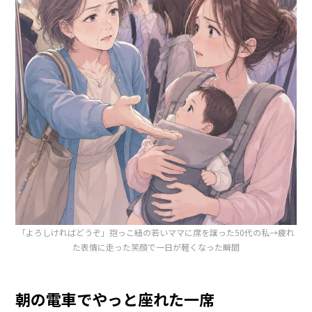
「よろしければどうぞ」抱っこ紐の若いママに席を譲った50代の私→疲れ
た表情に走った笑顔で一日が軽くなった瞬間
朝の電車でやっと座れた一席