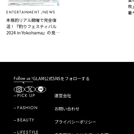
夏の定番
枚」は
NTERTAINMENT
NEWS
暑や冷
の悩み
格的リアル開催で完全復
『プレ
！『釣りフェスティバル
024 in Yokohama』の見ど
ろ
Follow us !
GLAM公式SNSをフォローする
PICK UP
運営会社
FASHION
お問い合わせ
BEAUTY
プライバシーポリシー
LIFESTYLE