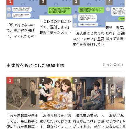
1
2
3
4
「つわりの症状がひ
「私は行けないの
どく、遅刻します」
義妹「遺産、楽
で、誰か鍵を開け
職場に送ったメッセ
だね」 と親戚LI
「お大事にと言えな
て」ママ友からの
ージ→普段は優しい
誤って送信→夫
いんですか？」重要
図々しいお願い。だ
上司の豹変に凍りつ
はお前は…」告
案件を丸投げして休
が、思いやりのない
いた
れた事実とは【
む後輩。だが、SNS
行動が招いた当然の
小説】
で発覚した嘘と呆れ
報いとは
た結末
実体験をもとにした短編小説
もっと見る >
1
2
3
4
「また自転車が停ま
「お持ち帰りをご遠
「俺名義の家だ、お
「お昼ご飯、用
ってる」毎日勝手に
慮いただいておりま
前らが出てけ」と逆
ないの？」呼ん
停められた自転車。
す」朝食バイキング
ギレする夫。だが、
いないのに新居