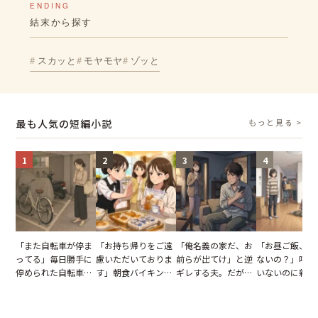
ENDING
結末から探す
スカッと
モヤモヤ
ゾッと
最も人気の短編小説
もっと見る >
1
2
3
4
「また自転車が停ま
「お持ち帰りをご遠
「俺名義の家だ、お
「お昼ご飯、用
ってる」毎日勝手に
慮いただいておりま
前らが出てけ」と逆
ないの？」呼ん
停められた自転車。
す」朝食バイキング
ギレする夫。だが、
いないのに新居
張り紙も無視された
でパンを持ち帰ろう
子供3人を連れて家
がった義母と義
結果
とする客。だが、ス
を出た結果
図々しい態度に
タッフの一言で状況
怒った瞬間