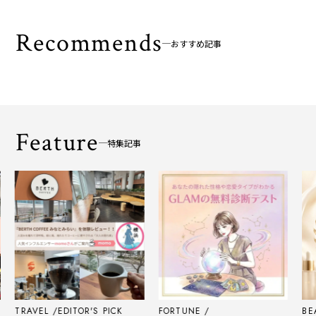
Recommends
おすすめ記事
Feature
特集記事
RAVEL
EDITOR'S PICK
FORTUNE
BEAUTY