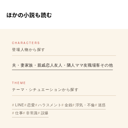
ほかの小説も読む
CHARACTERS
登場人物から探す
夫・妻
家族・親戚
恋人
友人・隣人
ママ友
職場
客
その他
THEME
テーマ・シチュエーションから探す
LINE
恋愛
ハラスメント
金銭
浮気・不倫
迷惑
仕事
非常識
誤爆