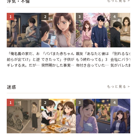
浮気・不倫
もっと見る >
らせた瞬間
1
2
3
4
「俺名義の家だ、お
「パパまた赤ちゃん
親友「あなたと彼は
「別れるなら秘
前らが出てけ」と逆
できたって」子供が
もう終わってる」3
会社にバラすぞ
ギレする夫。だが、
突然明かした事実。
年付き合っていた彼
気がバレた婚約
子供3人を連れて家
単身赴任していた夫
との浮気が発覚。だ
だが、弁護士を
を出た結果
の裏切りに絶句
が、共通の友人に事
て問い詰めると
実を伝えた結果
情が一変
迷惑
もっと見る >
1
2
3
4