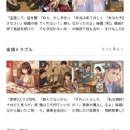
「正座して、話を聞
「ねえ、少し手伝っ
「本当は来てほしく
「あなた不器用
きなさい」結婚の挨
てくれない？」頼ん
なかったのよ」結婚
(笑)」親戚の前
拶で長話を続けた義
でも手伝わない夫→
の挨拶で目も合わせ
をけなした義母
父。話が終わる瞬間
義母の追い討ちを受
てくれない義母。帰
日、夫がきっぱ
に感じた本音とは
け、思わず実家に帰
りの電車で涙を流し
い返した結果
った正月
たワケ
金銭トラブル
もっと見る >
1
2
3
4
「家族5人で3万円、
「飲んでないから、
「それいくらした
「私は相続を放
十分だと思うが」叔
俺は三千円でいいだ
の？」家族が購入し
るよ」両親の遺
父から届いたご祝
ろ」食事会当日に主
た物にだけ金額を聞
相続放棄した姉
儀。だが、夫が当日
張した叔父。だが、
いてくる夫。だが、
が、義兄が激昂
の席と料理を見て黙
幹事のいとこが告げ
夫の趣味のグッズを
告げた一言に言
り込んだワケ
た一言とは
並べた妻が一言で黙
失った