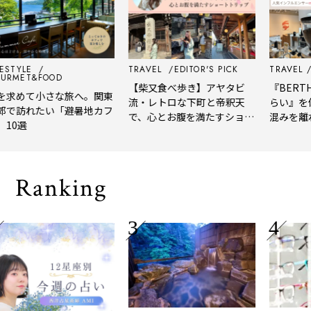
STYLE
TRAVEL
EDITOR'S PICK
TRAVEL
ED
RMET&FOOD
【柴又食べ歩き】アヤタビ
『BERTH 
求めて小さな旅へ。関東
流・レトロな下町と帝釈天
らい』を体
で訪れたい「避暑地カフ
で、心とお腹を満たすショー
混みを離れ
0選
トトリップ
風、淹れた
される「大
Ranking