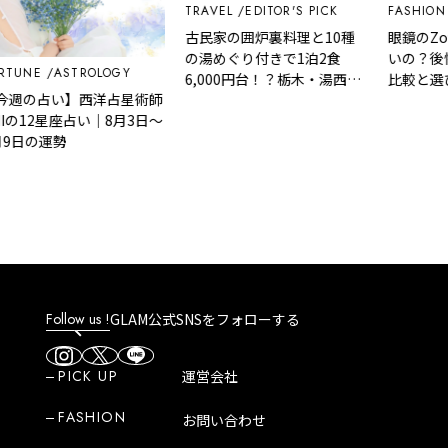
TRAVEL
EDITOR'S PICK
FASHION
古民家の囲炉裏料理と10種
眼鏡のZoff
の湯めぐり付きで1泊2食
いの？後悔
UNE
ASTROLOGY
6,000円台！？栃木・湯西川
比較と選び
週の占い】西洋占星術師
温泉『桓武平氏ゆかりの宿
の12星座占い｜8月3日～
揚羽』で叶う秘境ステイ
9日の運勢
Follow us !
GLAM公式SNSをフォローする
PICK UP
運営会社
FASHION
お問い合わせ