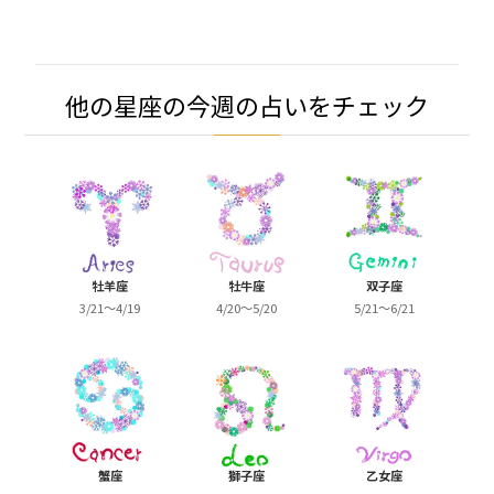
他の星座の今週の占いをチェック
牡羊座
牡牛座
双子座
3/21～4/19
4/20～5/20
5/21～6/21
蟹座
獅子座
乙女座