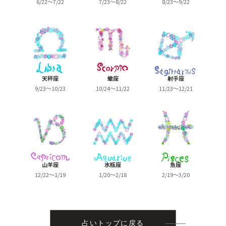
6/22～7/22
7/23～8/22
8/23～9/22
天秤座
蠍座
射手座
9/23～10/23
10/24～11/22
11/23～12/21
山羊座
水瓶座
魚座
12/22～1/19
1/20～2/18
2/19～3/20
占いトップに戻る