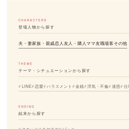
CHARACTERS
登場人物から探す
夫・妻
家族・親戚
恋人
友人・隣人
ママ友
職場
客
その他
THEME
テーマ・シチュエーションから探す
LINE
恋愛
ハラスメント
金銭
浮気・不倫
迷惑
仕
ENDING
結末から探す
スカッと
モヤモヤ
ゾッと