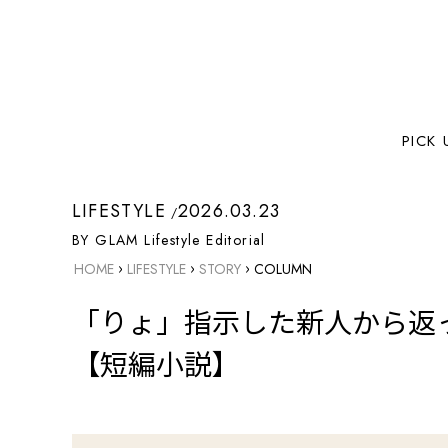
PICK 
LIFESTYLE
2026.03.23
BY GLAM Lifestyle Editorial
›
›
›
HOME
LIFESTYLE
STORY
COLUMN
「りょ」指示した新人から返
【短編小説】