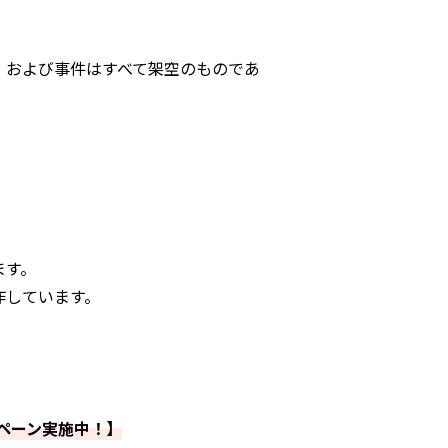
、および事件はすべて架空のものであ
ます。
作しています。
ンペーン実施中！】