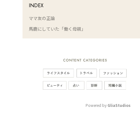
INDEX
ママ友の正論
馬鹿にしていた「働く母親」
Powered by 
GliaStudios
M
u