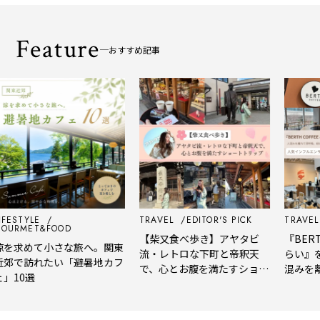
Feature
おすすめ記事
FESTYLE
TRAVEL
EDITOR'S PICK
TRAVEL
URMET&FOOD
【柴又食べ歩き】アヤタビ
『BERTH
を求めて小さな旅へ。関東
流・レトロな下町と帝釈天
らい』を
郊で訪れたい「避暑地カフ
で、心とお腹を満たすショー
混みを離
」10選
トトリップ
風、淹れ
される「