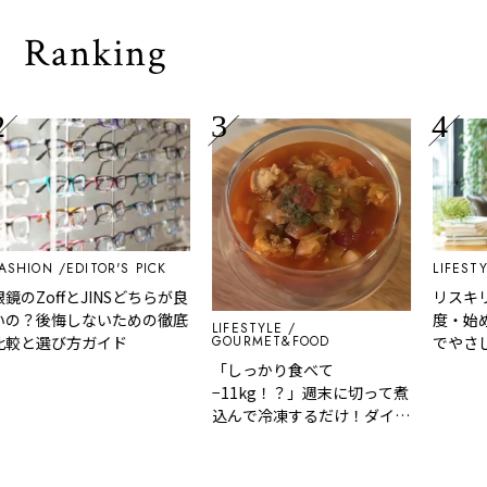
Ranking
SHION
EDITOR'S PICK
LIFESTYL
のZoffとJINSどちらが良
リスキリ
の？後悔しないための徹底
度・始め
LIFESTYLE
GOURMET&FOOD
較と選び方ガイド
でやさし
「しっかり食べて
−11kg！？」週末に切って煮
込んで冷凍するだけ！ダイエ
ットが無理なく続く『5日分
の脂肪燃焼スープ』