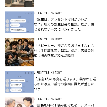
LIFESTYLE
STORY
「誕生日、プレゼントは何がいいか
な？」祖母の誕生日会の相談。だが、信
じられない一文にドン引きした
LIFESTYLE
STORY
「ベビーカー、押さえておきますね」会
計に手間取る若い母親。だが、店員の対
応に場の空気が和んだ瞬間
LIFESTYLE
STORY
「孫達3人の写真を送ります」義母から送
られた写真→義母の意図に嫌気が差した
ワケ
LIFESTYLE
STORY
「店長を呼べ！袋が破けたぞ！」スーパ