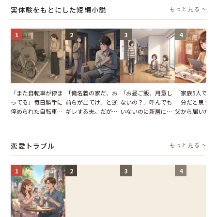
た結末
実体験をもとにした短編小説
もっと見る >
1
2
3
4
「また自転車が停ま
「俺名義の家だ、お
「お昼ご飯、用意し
「家族5人で3
ってる」毎日勝手に
前らが出てけ」と逆
ないの？」呼んでも
十分だと思うが
停められた自転車。
ギレする夫。だが、
いないのに新居にあ
父から届いたご
張り紙も無視された
子供3人を連れて家
がった義母と義妹。
儀。だが、夫が
結果
を出た結果
図々しい態度に夫が
の席と料理を見
怒った瞬間
り込んだワケ
恋愛トラブル
もっと見る >
1
2
3
4