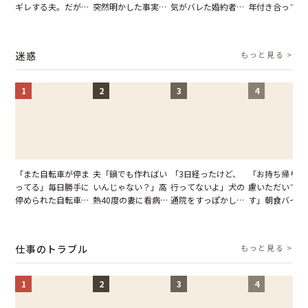
ギレする夫。だが、
突然明かした事実。
気がバレた婚約者。
年付き合ってい
子供3人を連れて家
単身赴任していた夫
だが、弁護士を連れ
との浮気が発覚
を出た結果
の裏切りに絶句
て問い詰めると、表
が、共通の友人
情が一変
実を伝えた結果
迷惑
もっと見る >
1
2
3
4
「また自転車が停ま
夫「鍋でも作ればい
「3日経ったけど、
「お持ち帰りを
ってる」毎日勝手に
いんじゃない？」高
行ってないよ」犬の
慮いただいてお
停められた自転車。
熱40度の妻に看病な
通院をすっぽかして
す」朝食バイキ
張り紙も無視された
し→冷蔵庫が空でも
黙っていた夫。だ
でパンを持ち帰
結果
買い出しに行かせた
が、妻がぶつけた本
とする客。だが
一言
音に絶句
タッフの一言で
仕事のトラブル
もっと見る >
が一変
1
2
3
4