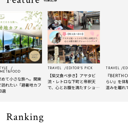
E
TRAVEL
EDITOR'S PICK
TRAVEL
EDITOR'
&FOOD
【柴又食べ歩き】アヤタビ
『BERTH COFF
て小さな旅へ。関東
流・レトロな下町と帝釈天
らい』を体験レ
れたい「避暑地カフ
で、心とお腹を満たすショー
混みを離れて深
トトリップ
風、淹れたてコ
される「大人の
Ranking