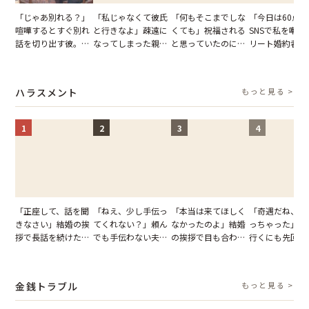
「じゃあ別れる？」
「私じゃなくて彼氏
「何もそこまでしな
「今日は60点
喧嘩するとすぐ別れ
と行きなよ」疎遠に
くても」祝福される
SNSで私を嘲笑
話を切り出す彼。我
なってしまった親
と思っていたのに。
リート婚約者。
慢できず、本当に別
友。卒業式の日、親
恋の成就と引き換え
が集まる誕生日
れた結果【短編小
友が墓場まで持って
に失った、親友から
「裏の顔」を画
説】
いくはずだった事実
の痛烈な「拒絶」
晒して人生ごと
ハラスメント
もっと見る >
に私は…
し直した話
1
2
3
4
「正座して、話を聞
「ねえ、少し手伝っ
「本当は来てほしく
「奇遇だね、ま
きなさい」結婚の挨
てくれない？」頼ん
なかったのよ」結婚
っちゃった」ど
拶で長話を続けた義
でも手伝わない夫→
の挨拶で目も合わせ
行くにも先回り
父。話が終わる瞬間
義母の追い討ちを受
てくれない義母。帰
れる知人のこと
に感じた本音とは
け、思わず実家に帰
りの電車で涙を流し
私が家族に打ち
った正月
たワケ
た日
金銭トラブル
もっと見る >