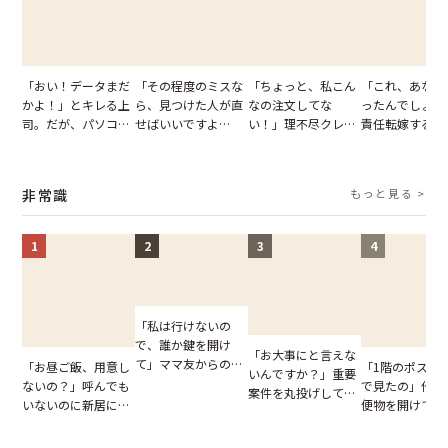
「おい！データまだ
「その程度のミスな
「ちょっと、私こん
「これ、あなた
かよ！」とキレる上
ら、見つけた人が直
なの注文してな
ったんでしょ？
司。だが、パソコン
せばいいですよ
い！」理不尽クレー
責任転嫁する上
のデスクトップ画面
ね？」10歳年下の後
マーに正論で挑んだ
だが、私が見せ
を見た結果【短編小
輩のリーダーに指
イキり後輩。先輩の
業履歴で状況が
説】
摘。だが、返ってき
助言をスルーした結
非常識
もっと見る >
た言葉にため息が止
果
まらない
1
2
3
4
「私は行けないの
で、誰か鍵を開け
「お大事にと言えな
て」ママ友からの
「お昼ご飯、用意し
「1階のポスト
いんですか？」重要
図々しいお願い。だ
ないの？」呼んでも
で見たの」他人
案件を丸投げして休
が、思いやりのない
いないのに新居にあ
便物を開けて読
む後輩。だが、SNS
行動が招いた当然の
がった義母と義妹。
いる住民。目が
で発覚した嘘と呆れ
報いとは
図々しい態度に夫が
てしまった結果