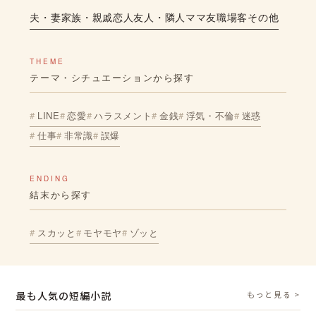
夫・妻
家族・親戚
恋人
友人・隣人
ママ友
職場
客
その他
THEME
テーマ・シチュエーションから探す
LINE
恋愛
ハラスメント
金銭
浮気・不倫
迷惑
仕事
非常識
誤爆
ENDING
結末から探す
スカッと
モヤモヤ
ゾッと
最も人気の短編小説
もっと見る >