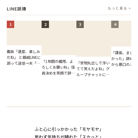
た結末
怒った瞬間
LINE誤爆
もっと見る >
1
2
3
4
義妹「遺産、楽しみ
「課長、まじで
だね」 と親戚LINEに
かった」辞めた
「1年間の雑用、よ
「安物丸出しで浮い
誤って送信→夫「実
から悪口のメッ
ろしくお願いね」役
てて笑えたよね」グ
はお前は…」告げら
ジ。だが、宛先
員決めを笑顔で辞退
ループチャットに投
れた事実とは【短編
て思わず絶句【
したママ友。夜、送
下された悪口。余裕
小説】
小説】
られてきたメッセー
の対応を見せたら空
ジに絶句
気が一変した話
ふと心に引っかかった「モヤモヤ」
思わず気持ちが晴れた「スカッと」