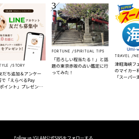
FORTUNE
SPIRITUAL TIPS
TRAVEL
NEWS
「恐ろしい程当たる！」と話
津軽海峡フェリ
STORY
題の東京赤坂の占い鑑定に行
のマイカー利用
ってみた！
だち追加＆アンケー
「スーパー海割
えらべるPay
を決定！
ポイント」プレゼント
 大人のショートスト
Follow us !
GLAM公式SNSをフォローする