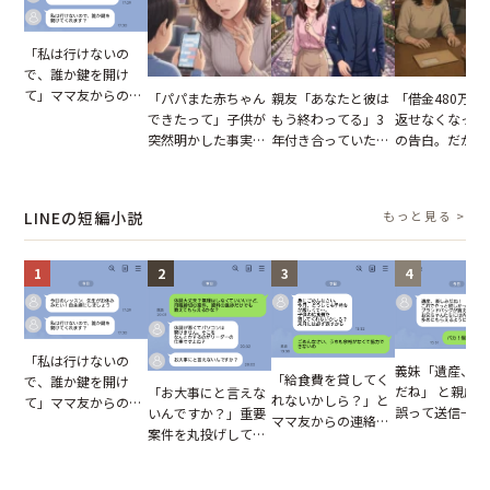
「私は行けないの
で、誰か鍵を開け
て」ママ友からの
「パパまた赤ちゃん
親友「あなたと彼は
「借金480万、
図々しいお願い。だ
できたって」子供が
もう終わってる」3
返せなくなった
が、思いやりのない
突然明かした事実。
年付き合っていた彼
の告白。だが、
行動が招いた当然の
単身赴任していた夫
との浮気が発覚。だ
までの行動に思
報いとは
の裏切りに絶句
が、共通の友人に事
凍りついた
実を伝えた結果
LINEの短編小説
もっと見る >
1
2
3
4
「私は行けないの
義妹「遺産、楽
「給食費を貸してく
で、誰か鍵を開け
だね」 と親戚LI
「お大事にと言えな
れないかしら？」と
て」ママ友からの
誤って送信→夫
いんですか？」重要
ママ友からの連絡。
図々しいお願い。だ
はお前は…」告
案件を丸投げして休
だが、ママ友のアカ
が、思いやりのない
れた事実とは【
む後輩。だが、SNS
ウントを見ると…
行動が招いた当然の
小説】
で発覚した嘘と呆れ
【短編小説】
報いとは