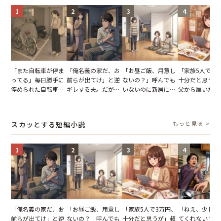
1
2
3
4
「また自転車が停ま
「俺名義の家だ、お
「お昼ご飯、用意し
「家族5人で3
ってる」毎日勝手に
前らが出てけ」と逆
ないの？」呼んでも
十分だと思うが
停められた自転車。
ギレする夫。だが、
いないのに新居にあ
父から届いたご
張り紙も無視された
子供3人を連れて家
がった義母と義妹。
儀。だが、夫が
結果
を出た結果
図々しい態度に夫が
の席と料理を見
怒った瞬間
り込んだワケ
スカッとする短編小説
もっと見る >
1
2
3
4
「俺名義の家だ、お
「お昼ご飯、用意し
「家族5人で3万円、
「ねえ、少し手
前らが出てけ」と逆
ないの？」呼んでも
十分だと思うが」叔
てくれない？」