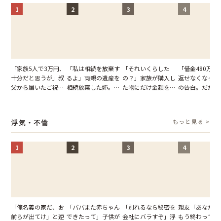
1
2
3
4
「家族5人で3万円、
「私は相続を放棄す
「それいくらした
「借金480万、
十分だと思うが」叔
るよ」両親の遺産を
の？」家族が購入し
返せなくなった
父から届いたご祝
相続放棄した姉。だ
た物にだけ金額を聞
の告白。だが、
儀。だが、夫が当日
が、義兄が激昂して
いてくる夫。だが、
までの行動に思
の席と料理を見て黙
告げた一言に言葉を
夫の趣味のグッズを
凍りついた
り込んだワケ
失った
並べた妻が一言で黙
浮気・不倫
もっと見る >
らせた瞬間
1
2
3
4
「俺名義の家だ、お
「パパまた赤ちゃん
「別れるなら秘密を
親友「あなたと
前らが出てけ」と逆
できたって」子供が
会社にバラすぞ」浮
もう終わってる