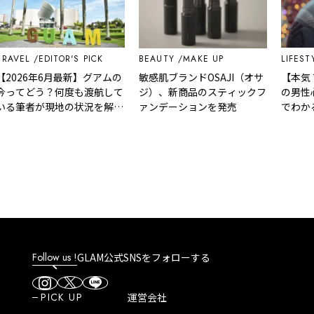
L
EDITOR'S PICK
BEAUTY
MAKE UP
LIFESTYLE
26年6月最新】グアムの
敏感肌ブランドOSAJI（オサ
【本気？遊
てどう？何度も渡航して
ジ）、新商品のスティックフ
の男性心理
筆者が現地の状況を解
ァンデーションを発売
でわかる脈
Follow us !
GLAM公式SNSをフォローする
PICK UP
運営会社