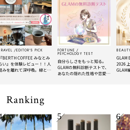
L
EDITOR'S PICK
FORTUNE
BEAUTY
ED
PSYCHOLOGY TEST
TH COFFEE みなとみ
GLAM BEAU
自分らしさをもっと知る。
』を体験レビュー！！人
2026 上半
GLAMの無料診断テストで、
を離れて深呼吸。緑と
GLAM編集部
あなたの隠れた性格や恋愛タ
淹れたてコーヒーに癒や
年上半期の
イプをチェック
る「大人の隠れ家」
メ。
Ranking