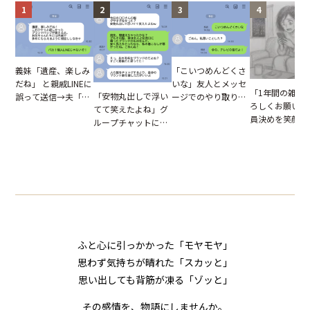
1
2
3
4
「こいつめんどくさ
義妹「遺産、楽しみ
いな」友人とメッセ
だね」 と親戚LINEに
「1年間の雑用
「安物丸出しで浮い
ージでのやり取り。
誤って送信→夫「実
ろしくお願いね
てて笑えたよね」グ
だが、独り言が思わ
はお前は…」告げら
員決めを笑顔で
ループチャットに投
ぬ悲劇を生んだ【短
れた事実とは【短編
したママ友。夜
下された悪口。余裕
編小説】
小説】
られてきたメッ
の対応を見せたら空
ジに絶句
気が一変した話
ふと心に引っかかった「モヤモヤ」
思わず気持ちが晴れた「スカッと」
思い出しても背筋が凍る「ゾッと」
その感情を、物語にしませんか。