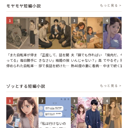
タッフの一言で状況
怒った瞬間
り込んだワケ
モヤモヤ短編小説
もっと見る >
が一変
1
2
3
4
「また自転車が停ま
「正座して、話を聞
夫「鍋でも作ればい
「焼肉だ、今夜
ってる」毎日勝手に
きなさい」結婚の挨
いんじゃない？」高
でやるぞ」隣人
停められた自転車。
拶で長話を続けた義
熱40度の妻に看病な
中まで続く宴会
張り紙も無視された
父。話が終わる瞬間
し→冷蔵庫が空でも
が家が眠れず耐
結果
に感じた本音とは
買い出しに行かせた
いた夏の夜
一言
ゾッとする短編小説
もっと見る >
1
2
3
4
「私は行けないの