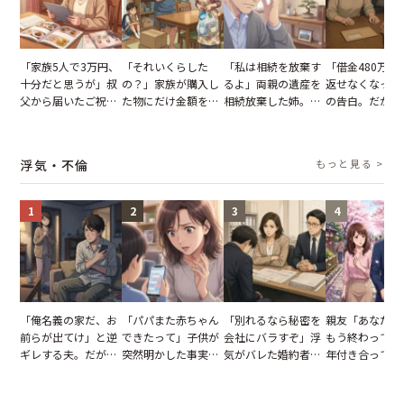
「家族5人で3万円、
「それいくらした
「私は相続を放棄す
「借金480万、
十分だと思うが」叔
の？」家族が購入し
るよ」両親の遺産を
返せなくなった
父から届いたご祝
た物にだけ金額を聞
相続放棄した姉。だ
の告白。だが、
儀。だが、夫が当日
いてくる夫。だが、
が、義兄が激昂して
までの行動に思
の席と料理を見て黙
夫の趣味のグッズを
告げた一言に言葉を
凍りついた
り込んだワケ
並べた妻が一言で黙
失った
浮気・不倫
もっと見る >
らせた瞬間
1
2
3
4
「俺名義の家だ、お
「パパまた赤ちゃん
「別れるなら秘密を
親友「あなたと
前らが出てけ」と逆
できたって」子供が
会社にバラすぞ」浮
もう終わってる
ギレする夫。だが、
突然明かした事実。
気がバレた婚約者。
年付き合ってい
子供3人を連れて家
単身赴任していた夫
だが、弁護士を連れ
との浮気が発覚
を出た結果
の裏切りに絶句
て問い詰めると、表
が、共通の友人