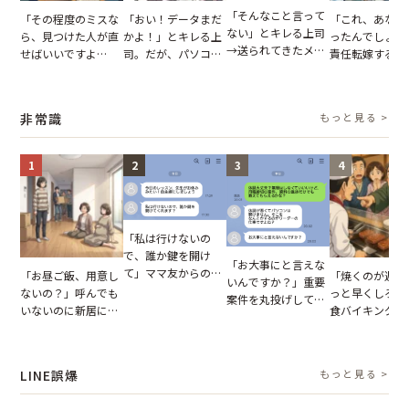
「そんなこと言って
「その程度のミスな
「おい！データまだ
「これ、あなた
ない」とキレる上司
ら、見つけた人が直
かよ！」とキレる上
ったんでしょ？
→送られてきたメッ
せばいいですよ
司。だが、パソコン
責任転嫁する上
セージの、直前のや
ね？」10歳年下の後
のデスクトップ画面
だが、私が見せ
り取りを見た結果
輩のリーダーに指
を見た結果【短編小
業履歴で状況が
【短編小説】
摘。だが、返ってき
説】
非常識
もっと見る >
た言葉にため息が止
まらない
1
2
3
4
「私は行けないの
で、誰か鍵を開け
「お大事にと言えな
て」ママ友からの
「お昼ご飯、用意し
「焼くのが遅い
いんですか？」重要
図々しいお願い。だ
ないの？」呼んでも
っと早くしろよ
案件を丸投げして休
が、思いやりのない
いないのに新居にあ
食バイキングで
む後輩。だが、SNS
行動が招いた当然の
がった義母と義妹。
る客。だが、ス
で発覚した嘘と呆れ
報いとは
図々しい態度に夫が
フが正論を並べ
た結末
怒った瞬間
果
LINE誤爆
もっと見る >