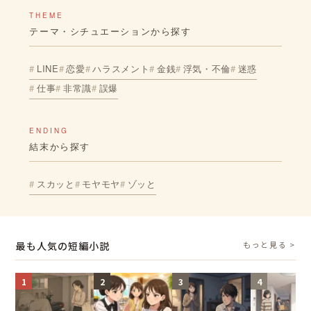
THEME
テーマ・シチュエーションから探す
LINE
恋愛
ハラスメント
金銭
浮気・不倫
迷惑
仕事
非常識
誤爆
ENDING
結末から探す
スカッと
モヤモヤ
ゾッと
最も人気の短編小説
もっと見る >
1
2
3
4