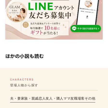
ほかの小説も読む
CHARACTERS
登場人物から探す
夫・妻
家族・親戚
恋人
友人・隣人
ママ友
職場
客
その他