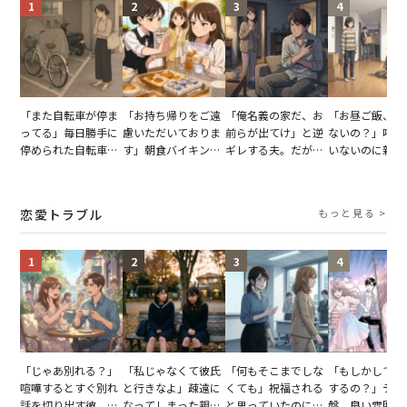
1
2
3
4
「また自転車が停ま
「お持ち帰りをご遠
「俺名義の家だ、お
「お昼ご飯、用
ってる」毎日勝手に
慮いただいておりま
前らが出てけ」と逆
ないの？」呼ん
停められた自転車。
す」朝食バイキング
ギレする夫。だが、
いないのに新居
張り紙も無視された
でパンを持ち帰ろう
子供3人を連れて家
がった義母と義
結果
とする客。だが、ス
を出た結果
図々しい態度に
タッフの一言で状況
怒った瞬間
恋愛トラブル
もっと見る >
が一変
1
2
3
4
「じゃあ別れる？」
「私じゃなくて彼氏
「何もそこまでしな
「もしかして…
喧嘩するとすぐ別れ
と行きなよ」疎遠に
くても」祝福される
するの？」デー
話を切り出す彼。我
なってしまった親
と思っていたのに。
盤、良い雰囲気