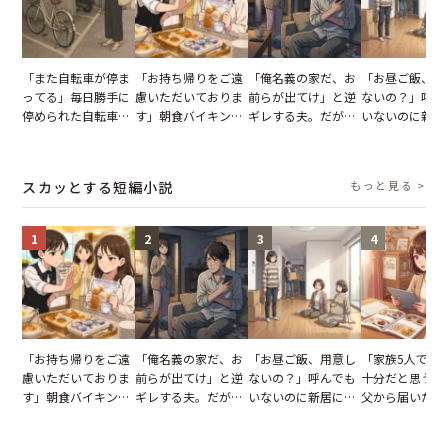
「また自転車が停ま
「お持ち帰りをご遠
「俺名義の家だ、お
「お昼ご飯、用
ってる」毎日勝手に
慮いただいておりま
前らが出てけ」と逆
ないの？」呼ん
停められた自転車。
す」朝食バイキング
ギレする夫。だが、
いないのに新居
張り紙も無視された
でパンを持ち帰ろう
子供3人を連れて家
がった義母と義
結果
とする客。だが、ス
を出た結果
図々しい態度に
タッフの一言で状況
怒った瞬間
スカッとする短編小説
もっと見る >
が一変
1
2
3
4
「お持ち帰りをご遠
「俺名義の家だ、お
「お昼ご飯、用意し
「家族5人で3
慮いただいておりま
前らが出てけ」と逆
ないの？」呼んでも
十分だと思うが
す」朝食バイキング
ギレする夫。だが、
いないのに新居にあ
父から届いたご
でパンを持ち帰ろう
子供3人を連れて家
がった義母と義妹。
儀。だが、夫が
とする客。だが、ス
を出た結果
図々しい態度に夫が
の席と料理を見