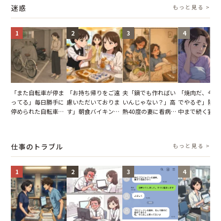
情が一変
実を伝えた結果
迷惑
もっと見る >
1
2
3
4
「また自転車が停ま
「お持ち帰りをご遠
夫「鍋でも作ればい
「焼肉だ、今夜
ってる」毎日勝手に
慮いただいておりま
いんじゃない？」高
でやるぞ」隣人
停められた自転車。
す」朝食バイキング
熱40度の妻に看病な
中まで続く宴会
張り紙も無視された
でパンを持ち帰ろう
し→冷蔵庫が空でも
が家が眠れず耐
結果
とする客。だが、ス
買い出しに行かせた
いた夏の夜
タッフの一言で状況
一言
仕事のトラブル
もっと見る >
が一変
1
2
3
4