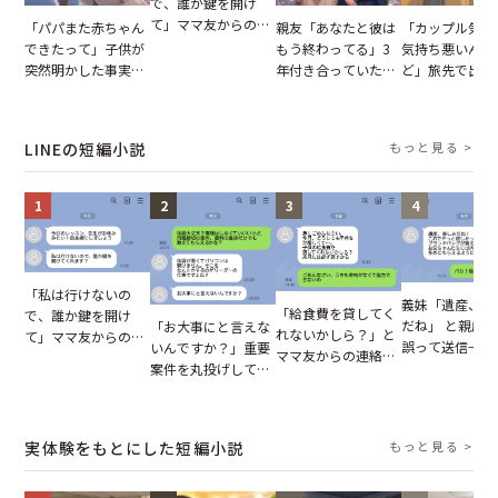
で、誰か鍵を開け
て」ママ友からの
「パパまた赤ちゃん
親友「あなたと彼は
「カップル気取
図々しいお願い。だ
できたって」子供が
もう終わってる」3
気持ち悪いんだ
が、思いやりのない
突然明かした事実。
年付き合っていた彼
ど」旅先で出会
行動が招いた当然の
単身赴任していた夫
との浮気が発覚。だ
非常識な言葉を
報いとは
の裏切りに絶句
が、共通の友人に事
ける男の子。旅
実を伝えた結果
思い出が台無し
LINEの短編小説
もっと見る >
ってしまった瞬
1
2
3
4
「私は行けないの
義妹「遺産、楽
「給食費を貸してく
で、誰か鍵を開け
だね」 と親戚LI
「お大事にと言えな
れないかしら？」と
て」ママ友からの
誤って送信→夫
いんですか？」重要
ママ友からの連絡。
図々しいお願い。だ
はお前は…」告
案件を丸投げして休
だが、ママ友のアカ
が、思いやりのない
れた事実とは【
む後輩。だが、SNS
ウントを見ると…
行動が招いた当然の
小説】
で発覚した嘘と呆れ
【短編小説】
報いとは
た結末
実体験をもとにした短編小説
もっと見る >