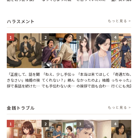
慢できず、本当に別
友。卒業式の日、親
恋の成就と引き換え
の顔が近づいて
れた結果【短編小
友が墓場まで持って
に失った、親友から
瞬間、背筋が凍
説】
いくはずだった事実
の痛烈な「拒絶」
【短編小説】
ハラスメント
もっと見る >
に私は…
1
2
3
4
「正座して、話を聞
「ねえ、少し手伝っ
「本当は来てほしく
「奇遇だね、ま
きなさい」結婚の挨
てくれない？」頼ん
なかったのよ」結婚
っちゃった」ど
拶で長話を続けた義
でも手伝わない夫→
の挨拶で目も合わせ
行くにも先回り
父。話が終わる瞬間
義母の追い討ちを受
てくれない義母。帰
れる知人のこと
に感じた本音とは
け、思わず実家に帰
りの電車で涙を流し
私が家族に打ち
った正月
たワケ
た日
金銭トラブル
もっと見る >
1
2
3
4