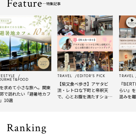
Feature
特集記事
STYLE
TRAVEL
EDITOR'S PICK
TRAVEL
E
RMET&FOOD
【柴又食べ歩き】アヤタビ
『BERTH 
求めて小さな旅へ。関東
流・レトロな下町と帝釈天
らい』を体
で訪れたい「避暑地カフ
で、心とお腹を満たすショー
混みを離れ
10選
トトリップ
風、淹れた
される「大
Ranking