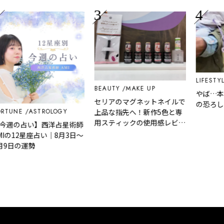
LIFESTYLE
BEAUTY
MAKE UP
やば…本当
セリアのマグネットネイルで
の恐ろしい
TUNE
ASTROLOGY
上品な指先へ！新作5色と専
用スティックの使用感レビュ
週の占い】西洋占星術師
ー
Iの12星座占い｜8月3日～
9日の運勢