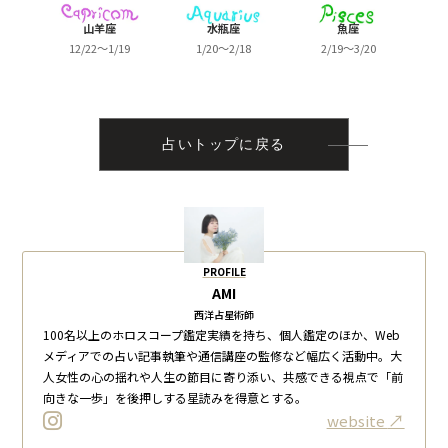
山羊座
水瓶座
魚座
12/22～1/19
1/20～2/18
2/19～3/20
占いトップに戻る
PROFILE
AMI
西洋占星術師
100名以上のホロスコープ鑑定実績を持ち、個人鑑定のほか、Web
メディアでの占い記事執筆や通信講座の監修など幅広く活動中。大
人女性の心の揺れや人生の節目に寄り添い、共感できる視点で「前
向きな一歩」を後押しする星読みを得意とする。
website