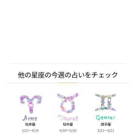
他の星座の今週の占いをチェック
牡羊座
牡牛座
双子座
3/21～4/19
4/20～5/20
5/21～6/21