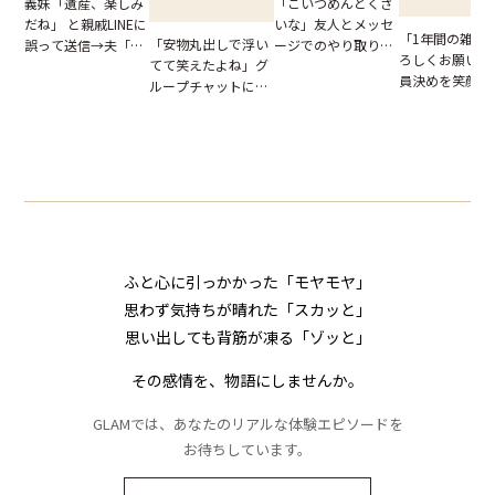
「こいつめんどくさ
義妹「遺産、楽しみ
いな」友人とメッセ
だね」 と親戚LINEに
「1年間の雑用
「安物丸出しで浮い
ージでのやり取り。
誤って送信→夫「実
ろしくお願いね
てて笑えたよね」グ
だが、独り言が思わ
はお前は…」告げら
員決めを笑顔で
ループチャットに投
ぬ悲劇を生んだ【短
れた事実とは【短編
したママ友。夜
下された悪口。余裕
編小説】
小説】
られてきたメッ
の対応を見せたら空
ジに絶句
気が一変した話
ふと心に引っかかった「モヤモヤ」
思わず気持ちが晴れた「スカッと」
思い出しても背筋が凍る「ゾッと」
その感情を、物語にしませんか。
GLAMでは、あなたのリアルな体験エピソードを
お待ちしています。