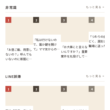
【短編小説】
摘。だが、返ってき
説】
非常識
もっと見る >
た言葉にため息が止
まらない
1
2
3
4
「つわりの症状
「私は行けないの
どく、遅刻しま
で、誰か鍵を開け
職場に送ったメ
「お大事にと言えな
て」ママ友からの
「お昼ご飯、用意し
ージ→普段は優
いんですか？」重要
図々しいお願い。だ
ないの？」呼んでも
上司の豹変に凍
案件を丸投げして休
が、思いやりのない
いないのに新居にあ
いた
む後輩。だが、SNS
行動が招いた当然の
がった義母と義妹。
で発覚した嘘と呆れ
報いとは
図々しい態度に夫が
た結末
怒った瞬間
LINE誤爆
もっと見る >
1
2
3
4