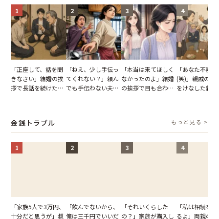
1
2
3
4
「正座して、話を聞
「ねえ、少し手伝っ
「本当は来てほしく
「あなた不器用
きなさい」結婚の挨
てくれない？」頼ん
なかったのよ」結婚
(笑)」親戚の前
拶で長話を続けた義
でも手伝わない夫→
の挨拶で目も合わせ
をけなした義母
父。話が終わる瞬間
義母の追い討ちを受
てくれない義母。帰
日、夫がきっぱ
に感じた本音とは
け、思わず実家に帰
りの電車で涙を流し
い返した結果
った正月
たワケ
金銭トラブル
もっと見る >
1
2
3
4
「家族5人で3万円、
「飲んでないから、
「それいくらした
「私は相続を放
十分だと思うが」叔
俺は三千円でいいだ
の？」家族が購入し
るよ」両親の遺