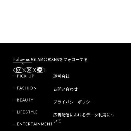
ドンキ）」はどんなところ？
アム
魅力や人気商品など紹介！
クや
♪
Follow us !
GLAM公式SNSをフォローする
PICK UP
運営会社
FASHION
お問い合わせ
BEAUTY
プライバシーポリシー
LIFESTYLE
広告配信におけるデータ利用につ
いて
ENTERTAINMENT