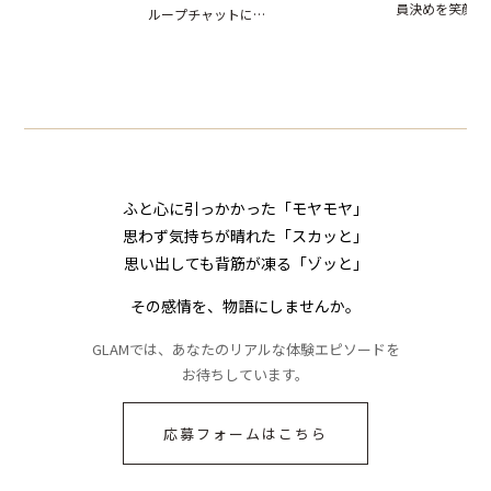
員決めを笑顔で
ループチャットに投
ぬ悲劇を生んだ【短
れた事実とは【短編
したママ友。夜
下された悪口。余裕
編小説】
小説】
られてきたメッ
の対応を見せたら空
ジに絶句
気が一変した話
ふと心に引っかかった「モヤモヤ」
思わず気持ちが晴れた「スカッと」
思い出しても背筋が凍る「ゾッと」
その感情を、物語にしませんか。
GLAMでは、あなたのリアルな体験エピソードを
お待ちしています。
応募フォームはこちら