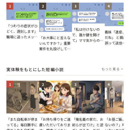
1
2
3
4
「つわりの症状がひ
「私は行けないの
どく、遅刻します」
義妹「遺産、楽
で、誰か鍵を開け
職場に送ったメッセ
だね」 と親戚LI
「お大事にと言えな
て」ママ友からの
ージ→普段は優しい
誤って送信→夫
いんですか？」重要
図々しいお願い。だ
上司の豹変に凍りつ
はお前は…」告
案件を丸投げして休
が、思いやりのない
いた
れた事実とは【
む後輩。だが、SNS
行動が招いた当然の
小説】
で発覚した嘘と呆れ
報いとは
た結末
実体験をもとにした短編小説
もっと見る >
1
2
3
4
「また自転車が停ま
「お持ち帰りをご遠
「俺名義の家だ、お
「お昼ご飯、用
ってる」毎日勝手に
慮いただいておりま
前らが出てけ」と逆
ないの？」呼ん