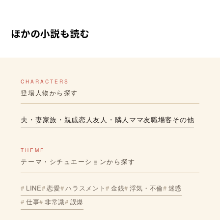
ほかの小説も読む
CHARACTERS
登場人物から探す
夫・妻
家族・親戚
恋人
友人・隣人
ママ友
職場
客
その他
THEME
テーマ・シチュエーションから探す
LINE
恋愛
ハラスメント
金銭
浮気・不倫
迷惑
仕事
非常識
誤爆