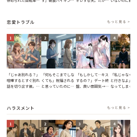
停められた自転車。
す」朝食バイキング
ギレする夫。だが、
いないのに新居
張り紙も無視された
でパンを持ち帰ろう
子供3人を連れて家
がった義母と義
結果
とする客。だが、ス
を出た結果
図々しい態度に
タッフの一言で状況
怒った瞬間
恋愛トラブル
もっと見る >
が一変
1
2
3
4
「じゃあ別れる？」
「何もそこまでしな
「もしかして…キス
「私じゃなくて
喧嘩するとすぐ別れ
くても」祝福される
するの？」デート終
と行きなよ」疎
話を切り出す彼。我
と思っていたのに。
盤、良い雰囲気→彼
なってしまった
慢できず、本当に別
恋の成就と引き換え
の顔が近づいてきた
友。卒業式の日
れた結果【短編小
に失った、親友から
瞬間、背筋が凍った
友が墓場まで持
説】
の痛烈な「拒絶」
【短編小説】
いくはずだった
ハラスメント
もっと見る >
に私は…
1
2
3
4