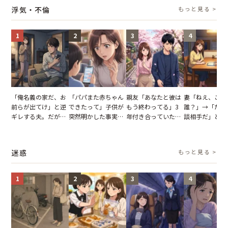
り込んだワケ
た一言とは
並べた妻が一言
浮気・不倫
もっと見る >
らせた瞬間
1
2
3
4
「俺名義の家だ、お
「パパまた赤ちゃん
親友「あなたと彼は
妻「ねえ、この
前らが出てけ」と逆
できたって」子供が
もう終わってる」3
誰？」→「ただ
ギレする夫。だが、
突然明かした事実。
年付き合っていた彼
談相手だ」と言
子供3人を連れて家
単身赴任していた夫
との浮気が発覚。だ
る夫。だが、不
を出た結果
の裏切りに絶句
が、共通の友人に事
証拠を突きつけ
実を伝えた結果
果
迷惑
もっと見る >
1
2
3
4