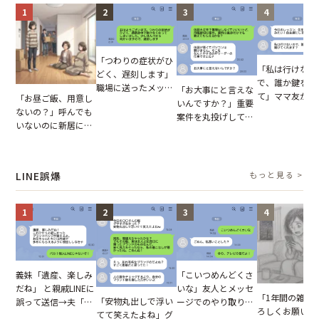
1
2
3
4
「つわりの症状がひ
「私は行けない
どく、遅刻します」
で、誰か鍵を開
職場に送ったメッセ
「お大事にと言えな
て」ママ友から
「お昼ご飯、用意し
ージ→普段は優しい
いんですか？」重要
図々しいお願い
ないの？」呼んでも
上司の豹変に凍りつ
案件を丸投げして休
が、思いやりの
いないのに新居にあ
いた
む後輩。だが、SNS
行動が招いた当
がった義母と義妹。
で発覚した嘘と呆れ
報いとは
図々しい態度に夫が
た結末
怒った瞬間
LINE誤爆
もっと見る >
1
2
3
4
「こいつめんどくさ
義妹「遺産、楽しみ
いな」友人とメッセ
だね」 と親戚LINEに
「1年間の雑用
「安物丸出しで浮い
ージでのやり取り。
誤って送信→夫「実
ろしくお願いね
てて笑えたよね」グ
だが、独り言が思わ
はお前は…」告げら