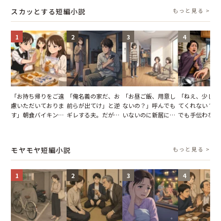
タッフの一言で状況
怒った瞬間
スカッとする短編小説
もっと見る >
が一変
1
2
3
4
「お持ち帰りをご遠
「俺名義の家だ、お
「お昼ご飯、用意し
「ねえ、少し手
慮いただいておりま
前らが出てけ」と逆
ないの？」呼んでも
てくれない？」
す」朝食バイキング
ギレする夫。だが、
いないのに新居にあ
でも手伝わない
でパンを持ち帰ろう
子供3人を連れて家
がった義母と義妹。
義母の追い討ち
とする客。だが、ス
を出た結果
図々しい態度に夫が
け、思わず実家
タッフの一言で状況
怒った瞬間
った正月
モヤモヤ短編小説
もっと見る >
が一変
1
2
3
4