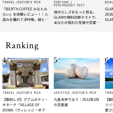
TRAVEL
EDITOR'S PICK
FORTUNE
BEAU
PSYCHOLOGY TEST
『BERTH COFFEE みなとみ
GLAM
自分らしさをもっと知る。
らい』を体験レビュー！！人
202
GLAMの無料診断テストで、
混みを離れて深呼吸。緑と
GLA
あなたの隠れた性格や恋愛タ
風、淹れたてコーヒーに癒や
年上
イプをチェック
される「大人の隠れ家」
メ。
Ranking
TRAVEL
EDITOR'S PICK
LIFESTYLE
EDITOR'S PICK
TRAVE
【取材レポ】グアムのドン・
九星気学で占う｜2022年3月
【取
キホーテ「VILLAGE OF
の恋愛運
リゾ
DONKI（ヴィレッジ・オブ・
愛さ