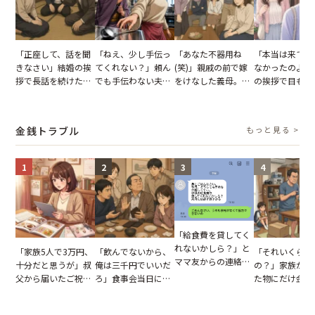
「正座して、話を聞
「ねえ、少し手伝っ
「あなた不器用ね
「本当は来てほ
きなさい」結婚の挨
てくれない？」頼ん
(笑)」親戚の前で嫁
なかったのよ」
拶で長話を続けた義
でも手伝わない夫→
をけなした義母。後
の挨拶で目も合
父。話が終わる瞬間
義母の追い討ちを受
日、夫がきっぱり言
てくれない義母
に感じた本音とは
け、思わず実家に帰
い返した結果
りの電車で涙を
った正月
たワケ
金銭トラブル
もっと見る >
1
2
3
4
「給食費を貸してく
れないかしら？」と
「家族5人で3万円、
「飲んでないから、
「それいくらし
ママ友からの連絡。
十分だと思うが」叔
俺は三千円でいいだ
の？」家族が購
だが、ママ友のアカ
父から届いたご祝
ろ」食事会当日に主
た物にだけ金額
ウントを見ると…
儀。だが、夫が当日
張した叔父。だが、
いてくる夫。だ
【短編小説】
の席と料理を見て黙
幹事のいとこが告げ
夫の趣味のグッ