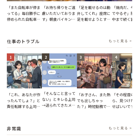
「また自転車が停ま
「お持ち帰りをご遠
「足を載せるのは勘
「焼肉だ、今夜
ってる」毎日勝手に
慮いただいておりま
弁してくれ」座席に
でやるぞ」隣人
停められた自転車。
す」朝食バイキング
足を載せようとする
中まで続く宴会
張り紙も無視された
でパンを持ち帰ろう
乗客。だが、乗務員
が家が眠れず耐
結果
とする客。だが、ス
に相談した結果
いた夏の夜
タッフの一言で状況
仕事のトラブル
もっと見る >
が一変
1
2
3
4
「そんなこと言って
「これ、あなたが作
「お子さん、また熱
「その程度のミ
ない」とキレる上司
ったんでしょ？」と
でも出しちゃっ
ら、見つけた人
→送られてきたメッ
責任転嫁する上司。
た？」時短勤務で働
せばいいですよ
セージの、直前のや
だが、私が見せた作
くママさんの、信じ
ね？」10歳年
り取りを見た結果
業履歴で状況が一変
られない欠勤理由に
輩のリーダーに
【短編小説】
思わず絶句
摘。だが、返っ
非常識
もっと見る >
た言葉にため息
まらない