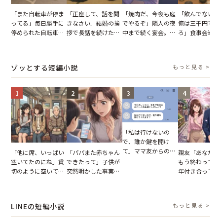
「また自転車が停ま
「正座して、話を聞
「焼肉だ、今夜も庭
「飲んでないか
ってる」毎日勝手に
きなさい」結婚の挨
でやるぞ」隣人の夜
俺は三千円でい
停められた自転車。
拶で長話を続けた義
中まで続く宴会。我
ろ」食事会当日
張り紙も無視された
父。話が終わる瞬間
が家が眠れず耐え抜
張した叔父。だ
結果
に感じた本音とは
いた夏の夜
幹事のいとこが
た一言とは
ゾッとする短編小説
もっと見る >
1
2
3
4
「私は行けないの
で、誰か鍵を開け
て」ママ友からの
「他に席、いっぱい
「パパまた赤ちゃん
親友「あなたと
図々しいお願い。だ
空いてたのにね」貸
できたって」子供が
もう終わってる
が、思いやりのない
切のように空いてる
突然明かした事実。
年付き合ってい
行動が招いた当然の
車内。だが、隣に座
単身赴任していた夫
との浮気が発覚
報いとは
ってきた女性に感じ
の裏切りに絶句
が、共通の友人
た違和感
実を伝えた結果
LINEの短編小説
もっと見る >