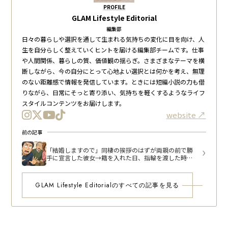
PROFILE
GLAM Lifestyle Editorial
編集部
日々の暮らしや選択を通して生まれる気持ちの変化に目を向け、人
生を自分らしく整えていくヒントを届ける編集部チームです。仕事
や人間関係、暮らしの質、価値観の揺らぎ。さまざまなテーマを横
断しながら、今の自分にとって心地よい選択とは何かを考え、無理
のない距離感で情報を発信しています。ときには短編小説の力も借
りながら、日常にそっと寄り添い、気持ちを軽くするようなライフ
スタイルコンテンツをお届けします。
website
前の記事
「結婚しますので」同棲の挨拶のはずが両親の前で勝
手に宣言した彼女→籍を入れた日、指輪を渡した時に
気づいた違和感
GLAM Lifestyle Editorialのすべての記事を見る