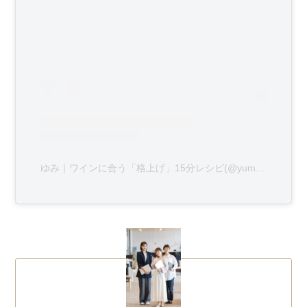
ゆみ｜ワインに合う「格上げ」15分レシピ(@yumi_enjoy_life)がシェアした投稿