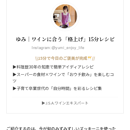
ゆみ｜ワインに合う「格上げ」15分レシピ
Instagram:@yumi_enjoy_life
\\15分で今日のご褒美が完成
//
▶︎料理歴30年の知恵で簡単アイディアレシピ
▶︎スーパーの食材×ワインで「おウチ飲み」を楽しむコ
ツ
▶︎子育て卒業世代の「自分時間」を彩るレシピ集
▶︎J.S.A.ワインエキスパート
ご紹介するのは、今が旬のみずみずしいズッキーニを使った