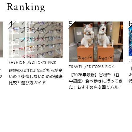
Ranking
LIFESTY
ASHION
EDITOR'S PICK
TRAVEL
EDITOR'S PICK
【202
鏡のZoffとJINSどちらが良
【2026年最新】谷根千（谷
おすす
いの？後悔しないための徹底
中銀座）食べ歩きに行ってき
特別な
比較と選び方ガイド
た！おすすめ店＆回り方ルー
リスト
ト