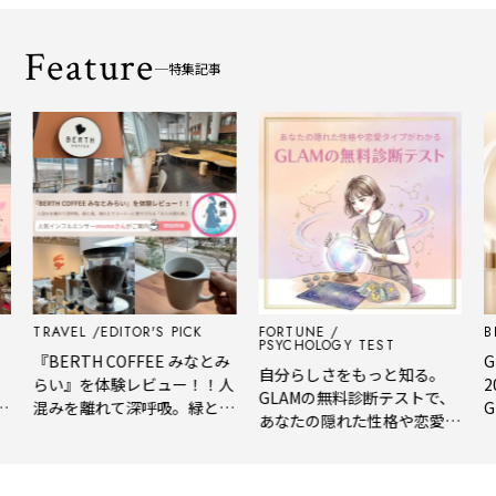
Feature
特集記事
RAVEL
EDITOR'S PICK
FORTUNE
BEAUTY
PSYCHOLOGY TEST
BERTH COFFEE みなとみ
GLAM 
自分らしさをもっと知る。
らい』を体験レビュー！！人
2026
GLAMの無料診断テストで、
混みを離れて深呼吸。緑と
GLAM
あなたの隠れた性格や恋愛タ
風、淹れたてコーヒーに癒や
年上半
イプをチェック
される「大人の隠れ家」
メ。