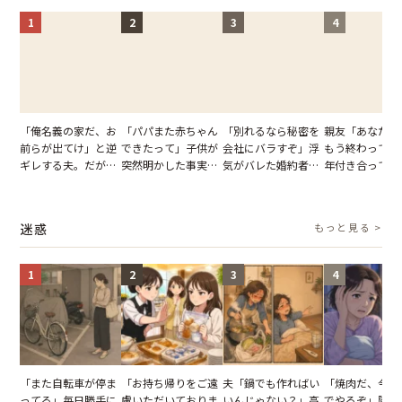
1
2
3
4
「俺名義の家だ、お
「パパまた赤ちゃん
「別れるなら秘密を
親友「あなたと
前らが出てけ」と逆
できたって」子供が
会社にバラすぞ」浮
もう終わってる
ギレする夫。だが、
突然明かした事実。
気がバレた婚約者。
年付き合ってい
子供3人を連れて家
単身赴任していた夫
だが、弁護士を連れ
との浮気が発覚
を出た結果
の裏切りに絶句
て問い詰めると、表
が、共通の友人
情が一変
実を伝えた結果
迷惑
もっと見る >
1
2
3
4
「また自転車が停ま
「お持ち帰りをご遠
夫「鍋でも作ればい
「焼肉だ、今夜
ってる」毎日勝手に
慮いただいておりま
いんじゃない？」高
でやるぞ」隣人