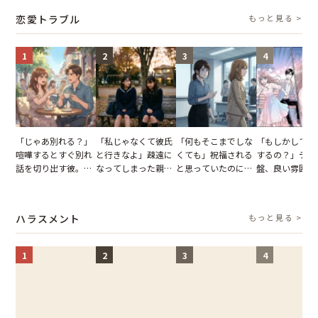
怒った瞬間
タッフの一言で
恋愛トラブル
もっと見る >
が一変
1
2
3
4
「じゃあ別れる？」
「私じゃなくて彼氏
「何もそこまでしな
「もしかして…
喧嘩するとすぐ別れ
と行きなよ」疎遠に
くても」祝福される
するの？」デー
話を切り出す彼。我
なってしまった親
と思っていたのに。
盤、良い雰囲気
慢できず、本当に別
友。卒業式の日、親
恋の成就と引き換え
の顔が近づいて
れた結果【短編小
友が墓場まで持って
に失った、親友から
瞬間、背筋が凍
説】
いくはずだった事実
の痛烈な「拒絶」
【短編小説】
ハラスメント
もっと見る >
に私は…
1
2
3
4