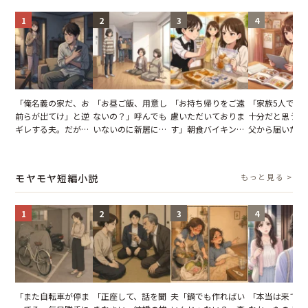
1
2
3
4
「俺名義の家だ、お
「お昼ご飯、用意し
「お持ち帰りをご遠
「家族5人で3
前らが出てけ」と逆
ないの？」呼んでも
慮いただいておりま
十分だと思うが
ギレする夫。だが、
いないのに新居にあ
す」朝食バイキング
父から届いたご
子供3人を連れて家
がった義母と義妹。
でパンを持ち帰ろう
儀。だが、夫が
を出た結果
図々しい態度に夫が
とする客。だが、ス
の席と料理を見
怒った瞬間
タッフの一言で状況
り込んだワケ
モヤモヤ短編小説
もっと見る >
が一変
1
2
3
4
「また自転車が停ま
「正座して、話を聞
夫「鍋でも作ればい
「本当は来てほ