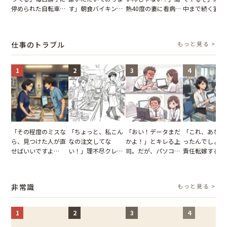
停められた自転車。
す」朝食バイキング
熱40度の妻に看病な
中まで続く宴会
張り紙も無視された
でパンを持ち帰ろう
し→冷蔵庫が空でも
が家が眠れず耐
結果
とする客。だが、ス
買い出しに行かせた
いた夏の夜
タッフの一言で状況
一言
仕事のトラブル
もっと見る >
が一変
1
2
3
4
「その程度のミスな
「ちょっと、私こん
「おい！データまだ
「これ、あなた
ら、見つけた人が直
なの注文してな
かよ！」とキレる上
ったんでしょ？
せばいいですよ
い！」理不尽クレー
司。だが、パソコン
責任転嫁する上
ね？」10歳年下の後
マーに正論で挑んだ
のデスクトップ画面
だが、私が見せ
輩のリーダーに指
イキり後輩。先輩の
を見た結果【短編小
業履歴で状況が
摘。だが、返ってき
助言をスルーした結
説】
非常識
もっと見る >
た言葉にため息が止
果
まらない
1
2
3
4