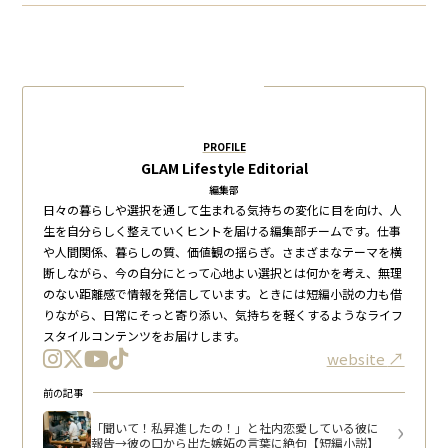
PROFILE
GLAM Lifestyle Editorial
編集部
日々の暮らしや選択を通して生まれる気持ちの変化に目を向け、人
生を自分らしく整えていくヒントを届ける編集部チームです。仕事
や人間関係、暮らしの質、価値観の揺らぎ。さまざまなテーマを横
断しながら、今の自分にとって心地よい選択とは何かを考え、無理
のない距離感で情報を発信しています。ときには短編小説の力も借
りながら、日常にそっと寄り添い、気持ちを軽くするようなライフ
スタイルコンテンツをお届けします。
website
前の記事
「聞いて！私昇進したの！」と社内恋愛している彼に
報告→彼の口から出た嫉妬の言葉に絶句【短編小説】