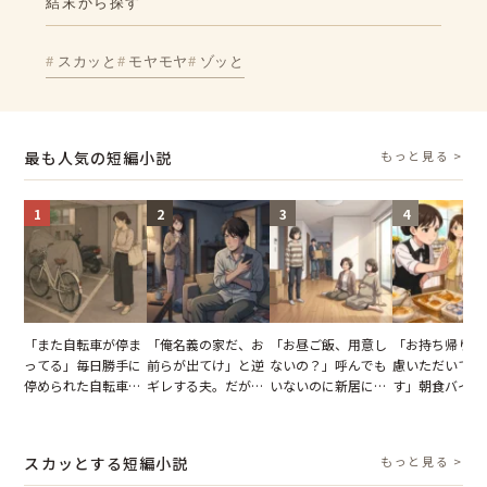
結末から探す
スカッと
モヤモヤ
ゾッと
最も人気の短編小説
もっと見る >
1
2
3
4
「また自転車が停ま
「俺名義の家だ、お
「お昼ご飯、用意し
「お持ち帰りを
ってる」毎日勝手に
前らが出てけ」と逆
ないの？」呼んでも
慮いただいてお
停められた自転車。
ギレする夫。だが、
いないのに新居にあ
す」朝食バイキ
張り紙も無視された
子供3人を連れて家
がった義母と義妹。
でパンを持ち帰
結果
を出た結果
図々しい態度に夫が
とする客。だが
怒った瞬間
タッフの一言で
スカッとする短編小説
もっと見る >
が一変