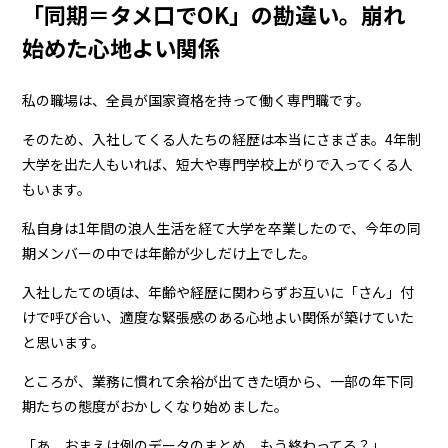
「同期＝タメ口でOK」の勘違い。崩れ
始めた心地よい関係
私の職場は、全員が国家資格を持って働く専門職です。
そのため、入社してくる人たちの経歴は本当にさまざま。4年制
大学を出た人もいれば、短大や専門学校上がりで入ってくる人
もいます。
私自身は1年間の浪人生活を経て大学を卒業したので、今年の同
期メンバーの中では年齢が少しだけ上でした。
入社したての頃は、年齢や経歴に関わらずお互いに「さん」付
けで呼び合い、適度な緊張感のある心地よい関係が築けていた
と思います。
ところが、業務に慣れて余裕が出てきた頃から、一部の年下同
期たちの態度がおかしくなり始めました。
「あ、おまえは例のデータのまとめ、もう終わってる？」