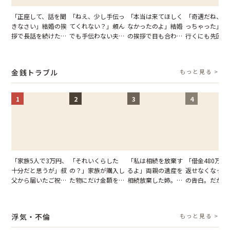
「正座して、話を聞
「ねえ、少し手伝っ
「本当は来てほしく
「奇遇だね、ま
きなさい」結婚の挨
てくれない？」頼ん
なかったのよ」結婚
っちゃった」ど
拶で長話を続けた義
でも手伝わない夫→
の挨拶で目も合わせ
行くにも先回り
父。話が終わる瞬間
義母の追い討ちを受
てくれない義母。帰
れる知人のこと
に感じた本音とは
け、思わず実家に帰
りの電車で涙を流し
私が家族に打ち
った正月
たワケ
た日
金銭トラブル
もっと見る >
1
2
3
4
「家族5人で3万円、
「それいくらした
「私は相続を放棄す
「借金480万、
十分だと思うが」叔
の？」家族が購入し
るよ」両親の遺産を
返せなくなった
父から届いたご祝
た物にだけ金額を聞
相続放棄した姉。だ
の告白。だが、
儀。だが、夫が当日
いてくる夫。だが、
が、義兄が激昂して
までの行動に思
の席と料理を見て黙
夫の趣味のグッズを
告げた一言に言葉を
凍りついた
り込んだワケ
並べた妻が一言で黙
失った
浮気・不倫
もっと見る >
らせた瞬間