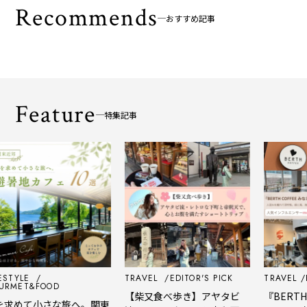
Recommends
おすすめ記事
Feature
特集記事
LE
TRAVEL
EDITOR'S PICK
TRAVEL
EDITO
T&FOOD
【柴又食べ歩き】アヤタビ
『BERTH CO
て小さな旅へ。関東