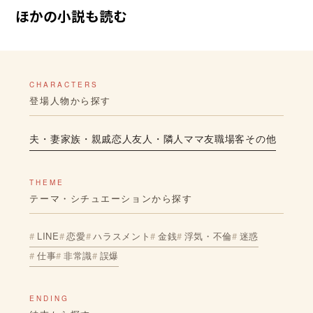
ほかの小説も読む
CHARACTERS
登場人物から探す
夫・妻
家族・親戚
恋人
友人・隣人
ママ友
職場
客
その他
THEME
テーマ・シチュエーションから探す
LINE
恋愛
ハラスメント
金銭
浮気・不倫
迷惑
仕事
非常識
誤爆
ENDING