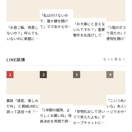
「私は行けないの
で、誰か鍵を開け
「お大事にと言えな
て」ママ友からの
「お昼ご飯、用意し
「1階のポスト
いんですか？」重要
図々しいお願い。だ
ないの？」呼んでも
で見たの」他人
案件を丸投げして休
が、思いやりのない
いないのに新居にあ
便物を開けて読
む後輩。だが、SNS
行動が招いた当然の
がった義母と義妹。
いる住民。目が
で発覚した嘘と呆れ
報いとは
図々しい態度に夫が
てしまった結果
た結末
怒った瞬間
LINE誤爆
もっと見る >
1
2
3
4
「こいつめんど
義妹「遺産、楽しみ
いな」友人とメ
だね」 と親戚LINEに
「1年間の雑用、よ
「安物丸出しで浮い
ージでのやり取
誤って送信→夫「実
ろしくお願いね」役
てて笑えたよね」グ
だが、独り言が
はお前は…」告げら
員決めを笑顔で辞退
ループチャットに投
ぬ悲劇を生んだ
れた事実とは【短編
したママ友。夜、送
下された悪口。余裕
編小説】
小説】