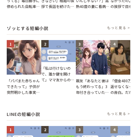
ってる」毎日勝手に
きなさい」結婚の挨
いんじゃない？」高
なかったのよ」
停められた自転車。
拶で長話を続けた義
熱40度の妻に看病な
の挨拶で目も合
張り紙も無視された
父。話が終わる瞬間
し→冷蔵庫が空でも
てくれない義母
結果
に感じた本音とは
買い出しに行かせた
りの電車で涙を
一言
たワケ
ゾッとする短編小説
もっと見る >
1
2
3
4
「私は行けないの
で、誰か鍵を開け
て」ママ友からの
「パパまた赤ちゃん
親友「あなたと彼は
「借金480万、
図々しいお願い。だ
できたって」子供が
もう終わってる」3
返せなくなった
が、思いやりのない
突然明かした事実。
年付き合っていた彼
の告白。だが、
行動が招いた当然の
単身赴任していた夫
との浮気が発覚。だ
までの行動に思
報いとは
の裏切りに絶句
が、共通の友人に事
凍りついた
実を伝えた結果
LINEの短編小説
もっと見る >
1
2
3
4