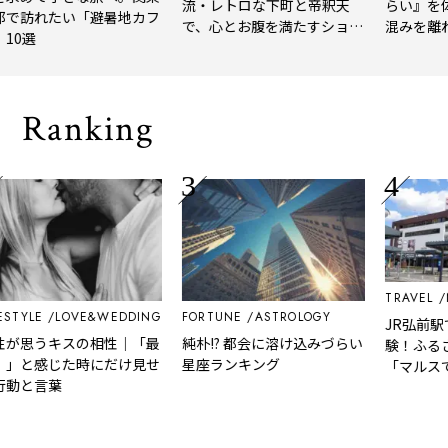
流・レトロな下町と帝釈天
らい』を体験
れたい「避暑地カフ
で、心とお腹を満たすショー
混みを離れて
選
トトリップ
風、淹れたて
される「大人
Ranking
TRAVEL
NEW
LE
LOVE&WEDDING
FORTUNE
ASTROLOGY
JR弘前駅でき
うキスの相性｜「最
純朴!? 都会に溶け込みづらい
験！ふるさと
感じた時にだけ見せ
星座ランキング
「マルスできっ
言葉
駅【初心者コー
29日から新た