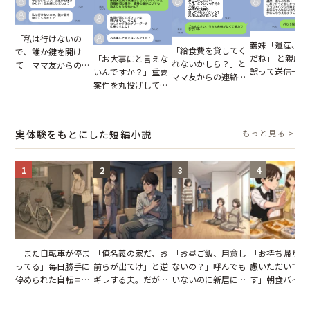
「私は行けないの
義妹「遺産、楽
「給食費を貸してく
で、誰か鍵を開け
だね」 と親戚LI
「お大事にと言えな
れないかしら？」と
て」ママ友からの
誤って送信→夫
いんですか？」重要
ママ友からの連絡。
図々しいお願い。だ
はお前は…」告
案件を丸投げして休
だが、ママ友のアカ
が、思いやりのない
れた事実とは【
む後輩。だが、SNS
ウントを見ると…
行動が招いた当然の
小説】
で発覚した嘘と呆れ
【短編小説】
報いとは
た結末
実体験をもとにした短編小説
もっと見る >
1
2
3
4
「また自転車が停ま
「俺名義の家だ、お
「お昼ご飯、用意し
「お持ち帰りを
ってる」毎日勝手に
前らが出てけ」と逆
ないの？」呼んでも
慮いただいてお
停められた自転車。
ギレする夫。だが、
いないのに新居にあ
す」朝食バイキ
張り紙も無視された
子供3人を連れて家
がった義母と義妹。
でパンを持ち帰
結果
を出た結果
図々しい態度に夫が
とする客。だが