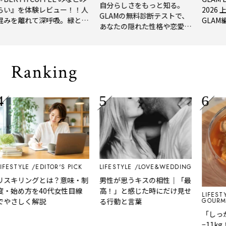
自分らしさをもっと知る。
を体験レビュー！！人
2026 上半
GLAMの無料診断テストで、
離れて深呼吸。緑と
GLAM編集部
あなたの隠れた性格や恋愛タ
れたてコーヒーに癒や
年上半期の
イプをチェック
「大人の隠れ家」
メ。
Ranking
TYLE
EDITOR'S PICK
LIFESTYLE
LOVE&WEDDING
リングとは？意味・制
男性が思うキスの相性｜「最
め方を40代女性目線
高！」と感じた時にだけ見せ
LIFESTYLE
GOURMET&F
しく解説
る行動と言葉
「しっかり
−11kg！