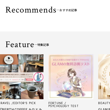
Recommends
おすすめ記事
Feature
特集記事
L
EDITOR'S PICK
FORTUNE
BEAUTY
ED
PSYCHOLOGY TEST
TH COFFEE みなとみ
GLAM BEAU