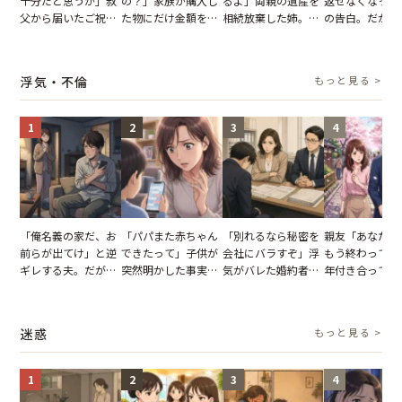
十分だと思うが」叔
の？」家族が購入し
るよ」両親の遺産を
返せなくなった
父から届いたご祝
た物にだけ金額を聞
相続放棄した姉。だ
の告白。だが、
儀。だが、夫が当日
いてくる夫。だが、
が、義兄が激昂して
までの行動に思
の席と料理を見て黙
夫の趣味のグッズを
告げた一言に言葉を
凍りついた
り込んだワケ
並べた妻が一言で黙
失った
浮気・不倫
もっと見る >
らせた瞬間
1
2
3
4
「俺名義の家だ、お
「パパまた赤ちゃん
「別れるなら秘密を
親友「あなたと
前らが出てけ」と逆
できたって」子供が
会社にバラすぞ」浮
もう終わってる
ギレする夫。だが、
突然明かした事実。
気がバレた婚約者。
年付き合ってい
子供3人を連れて家
単身赴任していた夫
だが、弁護士を連れ
との浮気が発覚
を出た結果
の裏切りに絶句
て問い詰めると、表
が、共通の友人
情が一変
実を伝えた結果
迷惑
もっと見る >
1
2
3
4