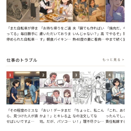
「また自転車が停ま
「お持ち帰りをご遠
夫「鍋でも作ればい
「焼肉だ、今夜
ってる」毎日勝手に
慮いただいておりま
いんじゃない？」高
でやるぞ」隣人
停められた自転車。
す」朝食バイキング
熱40度の妻に看病な
中まで続く宴会
張り紙も無視された
でパンを持ち帰ろう
し→冷蔵庫が空でも
が家が眠れず耐
結果
とする客。だが、ス
買い出しに行かせた
いた夏の夜
タッフの一言で状況
一言
仕事のトラブル
もっと見る >
が一変
1
2
3
4
「その程度のミスな
「おい！データまだ
「ちょっと、私こん
「これ、あなた
ら、見つけた人が直
かよ！」とキレる上
なの注文してな
ったんでしょ？
せばいいですよ
司。だが、パソコン
い！」理不尽クレー
責任転嫁する上
ね？」10歳年下の後
のデスクトップ画面
マーに正論で挑んだ
だが、私が見せ