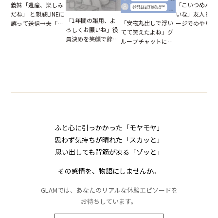
「こいつめんど
義妹「遺産、楽しみ
いな」友人とメ
だね」 と親戚LINEに
「1年間の雑用、よ
「安物丸出しで浮い
ージでのやり取
誤って送信→夫「実
ろしくお願いね」役
てて笑えたよね」グ
だが、独り言が
はお前は…」告げら
員決めを笑顔で辞退
ループチャットに投
ぬ悲劇を生んだ
れた事実とは【短編
したママ友。夜、送
下された悪口。余裕
編小説】
小説】
られてきたメッセー
の対応を見せたら空
ジに絶句
気が一変した話
ふと心に引っかかった「モヤモヤ」
思わず気持ちが晴れた「スカッと」
思い出しても背筋が凍る「ゾッと」
その感情を、物語にしませんか。
GLAMでは、あなたのリアルな体験エピソードを
お待ちしています。