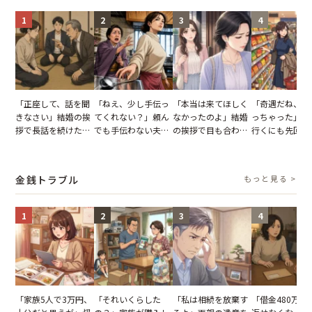
1
2
3
4
「正座して、話を聞
「ねえ、少し手伝っ
「本当は来てほしく
「奇遇だね、ま
きなさい」結婚の挨
てくれない？」頼ん
なかったのよ」結婚
っちゃった」ど
拶で長話を続けた義
でも手伝わない夫→
の挨拶で目も合わせ
行くにも先回り
父。話が終わる瞬間
義母の追い討ちを受
てくれない義母。帰
れる知人のこと
に感じた本音とは
け、思わず実家に帰
りの電車で涙を流し
私が家族に打ち
った正月
たワケ
た日
金銭トラブル
もっと見る >
1
2
3
4
「家族5人で3万円、
「それいくらした
「私は相続を放棄す
「借金480万、