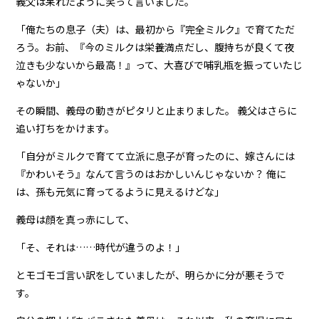
義父は呆れたように笑って言いました。
「俺たちの息子（夫）は、最初から『完全ミルク』で育てただ
ろう。お前、『今のミルクは栄養満点だし、腹持ちが良くて夜
泣きも少ないから最高！』って、大喜びで哺乳瓶を振っていたじ
ゃないか」
その瞬間、義母の動きがピタリと止まりました。 義父はさらに
追い打ちをかけます。
「自分がミルクで育てて立派に息子が育ったのに、嫁さんには
『かわいそう』なんて言うのはおかしいんじゃないか？ 俺に
は、孫も元気に育ってるように見えるけどな」
義母は顔を真っ赤にして、
「そ、それは……時代が違うのよ！」
とモゴモゴ言い訳をしていましたが、明らかに分が悪そうで
す。