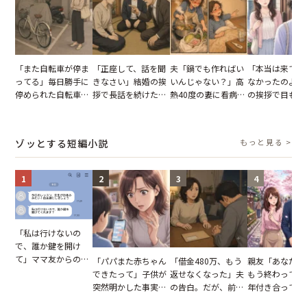
「また自転車が停ま
「正座して、話を聞
夫「鍋でも作ればい
「本当は来てほ
ってる」毎日勝手に
きなさい」結婚の挨
いんじゃない？」高
なかったのよ」
停められた自転車。
拶で長話を続けた義
熱40度の妻に看病な
の挨拶で目も合
張り紙も無視された
父。話が終わる瞬間
し→冷蔵庫が空でも
てくれない義母
結果
に感じた本音とは
買い出しに行かせた
りの電車で涙を
一言
たワケ
ゾッとする短編小説
もっと見る >
1
2
3
4
「私は行けないの
で、誰か鍵を開け
て」ママ友からの
「パパまた赤ちゃん
「借金480万、もう
親友「あなたと
図々しいお願い。だ
できたって」子供が
返せなくなった」夫
もう終わってる
が、思いやりのない
突然明かした事実。
の告白。だが、前日
年付き合ってい
行動が招いた当然の
単身赴任していた夫
までの行動に思わず
との浮気が発覚