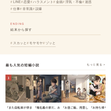
LINE
恋愛
ハラスメント
金銭
浮気・不倫
迷惑
仕事
非常識
誤爆
ENDING
結末から探す
スカッと
モヤモヤ
ゾッと
最も人気の短編小説
もっと見る >
1
2
3
4
「また自転車が停ま
「俺名義の家だ、お
「お昼ご飯、用意し
「お持ち帰りを