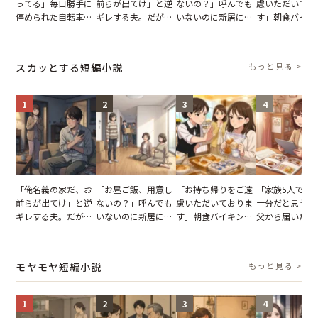
ってる」毎日勝手に
前らが出てけ」と逆
ないの？」呼んでも
慮いただいてお
停められた自転車。
ギレする夫。だが、
いないのに新居にあ
す」朝食バイキ
張り紙も無視された
子供3人を連れて家
がった義母と義妹。
でパンを持ち帰
結果
を出た結果
図々しい態度に夫が
とする客。だが
怒った瞬間
タッフの一言で
スカッとする短編小説
もっと見る >
が一変
1
2
3
4
「俺名義の家だ、お
「お昼ご飯、用意し
「お持ち帰りをご遠
「家族5人で3
前らが出てけ」と逆
ないの？」呼んでも
慮いただいておりま
十分だと思うが
ギレする夫。だが、
いないのに新居にあ
す」朝食バイキング
父から届いたご
子供3人を連れて家
がった義母と義妹。
でパンを持ち帰ろう
儀。だが、夫が
を出た結果
図々しい態度に夫が
とする客。だが、ス
の席と料理を見
怒った瞬間
タッフの一言で状況
り込んだワケ
モヤモヤ短編小説
もっと見る >
が一変
1
2
3
4