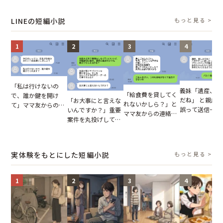
報いとは
の裏切りに絶句
凍りついた
が、共通の友人
実を伝えた結果
LINEの短編小説
もっと見る >
1
2
3
4
「私は行けないの
義妹「遺産、楽
「給食費を貸してく
で、誰か鍵を開け
だね」 と親戚LI
「お大事にと言えな
れないかしら？」と
て」ママ友からの
誤って送信→夫
いんですか？」重要
ママ友からの連絡。
図々しいお願い。だ
はお前は…」告
案件を丸投げして休
だが、ママ友のアカ
が、思いやりのない
れた事実とは【
む後輩。だが、SNS
ウントを見ると…
行動が招いた当然の
小説】
で発覚した嘘と呆れ
【短編小説】
報いとは
た結末
実体験をもとにした短編小説
もっと見る >
1
2
3
4