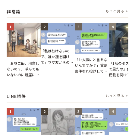
輩のリーダーに指
を見た結果【短編小
イキり後輩。先輩の
業履歴で状況が
摘。だが、返ってき
説】
助言をスルーした結
非常識
もっと見る >
た言葉にため息が止
果
まらない
1
2
3
4
「私は行けないの
で、誰か鍵を開け
「お大事にと言えな
て」ママ友からの
「お昼ご飯、用意し
「1階のポスト
いんですか？」重要
図々しいお願い。だ
ないの？」呼んでも
で見たの」他人
案件を丸投げして休
が、思いやりのない
いないのに新居にあ
便物を開けて読
む後輩。だが、SNS
行動が招いた当然の
がった義母と義妹。
いる住民。目が
で発覚した嘘と呆れ
報いとは
図々しい態度に夫が
てしまった結果
た結末
怒った瞬間
LINE誤爆
もっと見る >
1
2
3
4