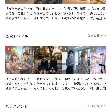
「また自転車が停ま
「俺名義の家だ、お
「お昼ご飯、用意し
「お持ち帰りを
ってる」毎日勝手に
前らが出てけ」と逆
ないの？」呼んでも
慮いただいてお
停められた自転車。
ギレする夫。だが、
いないのに新居にあ
す」朝食バイキ
張り紙も無視された
子供3人を連れて家
がった義母と義妹。
でパンを持ち帰
結果
を出た結果
図々しい態度に夫が
とする客。だが
怒った瞬間
タッフの一言で
恋愛トラブル
もっと見る >
が一変
1
2
3
4
「じゃあ別れる？」
「私じゃなくて彼氏
「何もそこまでしな
「もしかして…
喧嘩するとすぐ別れ
と行きなよ」疎遠に
くても」祝福される
するの？」デー
話を切り出す彼。我
なってしまった親
と思っていたのに。
盤、良い雰囲気
慢できず、本当に別
友。卒業式の日、親
恋の成就と引き換え
の顔が近づいて
れた結果【短編小
友が墓場まで持って
に失った、親友から
瞬間、背筋が凍
説】
いくはずだった事実
の痛烈な「拒絶」
【短編小説】
ハラスメント
もっと見る >
に私は…