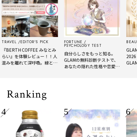
VEL
EDITOR'S PICK
FORTUNE
BEAUTY
PSYCHOLOGY TEST
ERTH COFFEE みなとみ
GLAM BE
自分らしさをもっと知る。
』を体験レビュー！！人
2026 上
GLAMの無料診断テストで、
を離れて深呼吸。緑と
GLAM編集
あなたの隠れた性格や恋愛タ
淹れたてコーヒーに癒や
年上半期
イプをチェック
る「大人の隠れ家」
メ。
Ranking