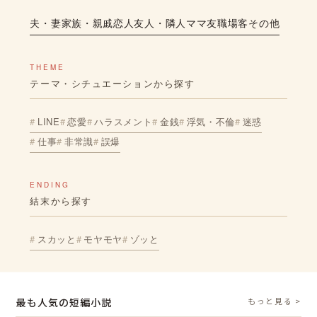
夫・妻
家族・親戚
恋人
友人・隣人
ママ友
職場
客
その他
THEME
テーマ・シチュエーションから探す
LINE
恋愛
ハラスメント
金銭
浮気・不倫
迷惑
仕事
非常識
誤爆
ENDING
結末から探す
スカッと
モヤモヤ
ゾッと
最も人気の短編小説
もっと見る >