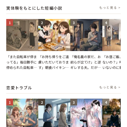
【短編小説】
報いとは
た結末
実体験をもとにした短編小説
もっと見る >
1
2
3
4
「また自転車が停ま
「お持ち帰りをご遠
「俺名義の家だ、お
「お昼ご飯、用
ってる」毎日勝手に
慮いただいておりま
前らが出てけ」と逆
ないの？」呼ん
停められた自転車。
す」朝食バイキング
ギレする夫。だが、
いないのに新居
張り紙も無視された
でパンを持ち帰ろう
子供3人を連れて家
がった義母と義
結果
とする客。だが、ス
を出た結果
図々しい態度に
タッフの一言で状況
怒った瞬間
恋愛トラブル
もっと見る >
が一変
1
2
3
4