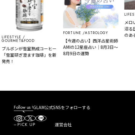
LIFESTYLE
メロい女
沼る圧倒
FORTUNE
ASTROLOGY
のある魅
ESTYLE
【今週の占い】西洋占星術師
RMET&FOOD
AMIの12星座占い｜8月3日～
ボンが雪室熟成コーヒー
8月9日の運勢
室研ぎ澄ます珈琲」を新
！
Follow us !
GLAM公式SNSをフォローする
PICK UP
運営会社