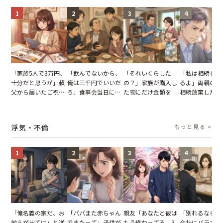
1
2
3
4
「家族5人で3万円、
「飲んでないから、
「それいくらした
「私は相続を放
十分だと思うが」叔
俺は三千円でいいだ
の？」家族が購入し
るよ」両親の遺
父から届いたご祝
ろ」食事会当日に主
た物にだけ金額を聞
相続放棄した姉
儀。だが、夫が当日
張した叔父。だが、
いてくる夫。だが、
が、義兄が激昂
の席と料理を見て黙
幹事のいとこが告げ
夫の趣味のグッズを
告げた一言に言
り込んだワケ
た一言とは
並べた妻が一言で黙
失った
浮気・不倫
もっと見る >
らせた瞬間
1
2
3
4
「俺名義の家だ、お
「パパまた赤ちゃん
親友「あなたと彼は
「別れるなら秘
前らが出てけ」と逆
できたって」子供が
もう終わってる」3
会社にバラすぞ