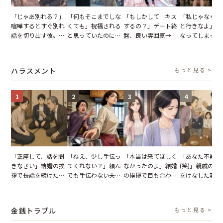
「じゃあ別れる？」
「何もそこまでしな
「もしかして…キス
「私じゃなくて
喧嘩するとすぐ別れ
くても」祝福される
するの？」デート終
と行きなよ」疎
話を切り出す彼。我
と思っていたのに。
盤、良い雰囲気→彼
なってしまった
慢できず、本当に別
恋の成就と引き換え
の顔が近づいてきた
友。卒業式の日
れた結果【短編小
に失った、親友から
瞬間、背筋が凍った
友が墓場まで持
説】
の痛烈な「拒絶」
【短編小説】
いくはずだった
ハラスメント
もっと見る >
に私は…
1
2
3
4
「正座して、話を聞
「ねえ、少し手伝っ
「本当は来てほしく
「あなた不器用
きなさい」結婚の挨
てくれない？」頼ん
なかったのよ」結婚
(笑)」親戚の前
拶で長話を続けた義
でも手伝わない夫→
の挨拶で目も合わせ
をけなした義母
父。話が終わる瞬間
義母の追い討ちを受
てくれない義母。帰
日、夫がきっぱ
に感じた本音とは
け、思わず実家に帰
りの電車で涙を流し
い返した結果
った正月
たワケ
金銭トラブル
もっと見る >