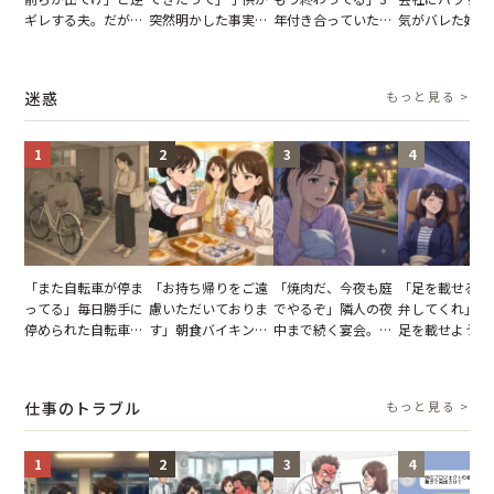
ギレする夫。だが、
突然明かした事実。
年付き合っていた彼
気がバレた婚約
子供3人を連れて家
単身赴任していた夫
との浮気が発覚。だ
だが、弁護士を
を出た結果
の裏切りに絶句
が、共通の友人に事
て問い詰めると
実を伝えた結果
情が一変
迷惑
もっと見る >
1
2
3
4
「また自転車が停ま
「お持ち帰りをご遠
「焼肉だ、今夜も庭
「足を載せるの
ってる」毎日勝手に
慮いただいておりま
でやるぞ」隣人の夜
弁してくれ」座
停められた自転車。
す」朝食バイキング
中まで続く宴会。我
足を載せようと
張り紙も無視された
でパンを持ち帰ろう
が家が眠れず耐え抜
乗客。だが、乗
結果
とする客。だが、ス
いた夏の夜
に相談した結果
タッフの一言で状況
仕事のトラブル
もっと見る >
が一変
1
2
3
4