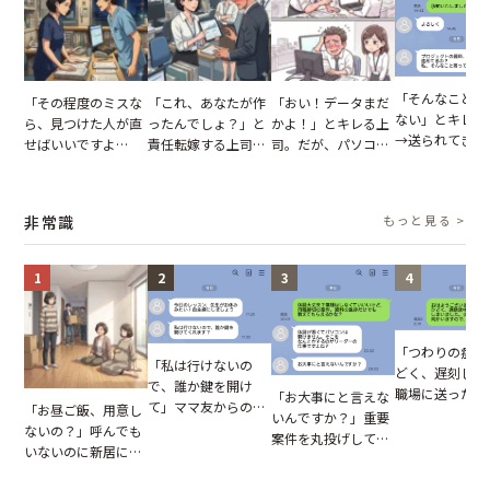
「そんなこと言
「その程度のミスな
「これ、あなたが作
「おい！データまだ
ない」とキレる
ら、見つけた人が直
ったんでしょ？」と
かよ！」とキレる上
→送られてきた
せばいいですよ
責任転嫁する上司。
司。だが、パソコン
セージの、直前
ね？」10歳年下の後
だが、私が見せた作
のデスクトップ画面
り取りを見た結
輩のリーダーに指
業履歴で状況が一変
を見た結果【短編小
【短編小説】
摘。だが、返ってき
説】
非常識
もっと見る >
た言葉にため息が止
まらない
1
2
3
4
「つわりの症状
「私は行けないの
どく、遅刻しま
で、誰か鍵を開け
職場に送ったメ
「お大事にと言えな
て」ママ友からの
「お昼ご飯、用意し
ージ→普段は優
いんですか？」重要
図々しいお願い。だ
ないの？」呼んでも
上司の豹変に凍
案件を丸投げして休
が、思いやりのない
いないのに新居にあ
いた
む後輩。だが、SNS
行動が招いた当然の
がった義母と義妹。
で発覚した嘘と呆れ
報いとは