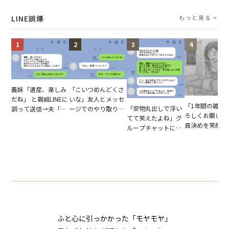
図々しい態度に夫が
た結末
怒った瞬間
LINE誤爆
もっと見る >
1
2
3
4
「こいつめんどくさ
義妹「遺産、楽しみ
いな」友人とメッセ
だね」 と親戚LINEに
「1年間の雑用
「安物丸出しで浮い
ージでのやり取り。
誤って送信→夫「実
ろしくお願いね
てて笑えたよね」グ
だが、独り言が思わ
はお前は…」告げら
員決めを笑顔で
ループチャットに投
ぬ悲劇を生んだ【短
れた事実とは【短編
したママ友。夜
下された悪口。余裕
編小説】
小説】
られてきたメッ
の対応を見せたら空
ジに絶句
気が一変した話
ふと心に引っかかった「モヤモヤ」