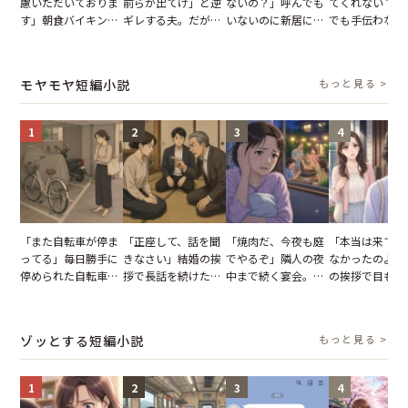
慮いただいておりま
前らが出てけ」と逆
ないの？」呼んでも
てくれない？」
す」朝食バイキング
ギレする夫。だが、
いないのに新居にあ
でも手伝わない
でパンを持ち帰ろう
子供3人を連れて家
がった義母と義妹。
義母の追い討ち
とする客。だが、ス
を出た結果
図々しい態度に夫が
け、思わず実家
タッフの一言で状況
怒った瞬間
った正月
モヤモヤ短編小説
もっと見る >
が一変
1
2
3
4
「また自転車が停ま
「正座して、話を聞
「焼肉だ、今夜も庭
「本当は来てほ
ってる」毎日勝手に
きなさい」結婚の挨
でやるぞ」隣人の夜
なかったのよ」
停められた自転車。
拶で長話を続けた義
中まで続く宴会。我
の挨拶で目も合
張り紙も無視された
父。話が終わる瞬間
が家が眠れず耐え抜
てくれない義母
結果
に感じた本音とは
いた夏の夜
りの電車で涙を
たワケ
ゾッとする短編小説
もっと見る >
1
2
3
4