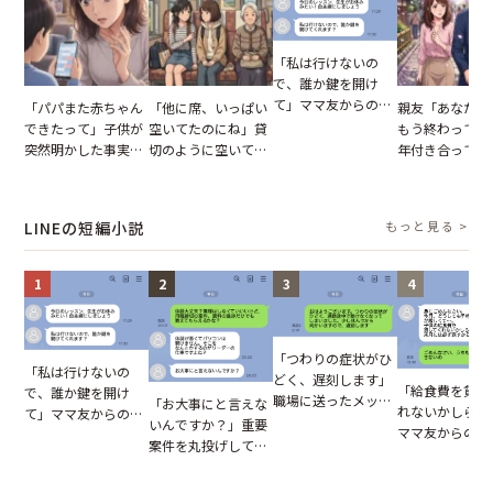
「私は行けないの
で、誰か鍵を開け
て」ママ友からの
「パパまた赤ちゃん
「他に席、いっぱい
親友「あなたと
図々しいお願い。だ
できたって」子供が
空いてたのにね」貸
もう終わってる
が、思いやりのない
突然明かした事実。
切のように空いてる
年付き合ってい
行動が招いた当然の
単身赴任していた夫
車内。だが、隣に座
との浮気が発覚
報いとは
の裏切りに絶句
ってきた女性に感じ
が、共通の友人
た違和感
実を伝えた結果
LINEの短編小説
もっと見る >
1
2
3
4
「つわりの症状がひ
「私は行けないの
どく、遅刻します」
「給食費を貸し
で、誰か鍵を開け
職場に送ったメッセ
「お大事にと言えな
れないかしら？
て」ママ友からの
ージ→普段は優しい
いんですか？」重要
ママ友からの連
図々しいお願い。だ
上司の豹変に凍りつ
案件を丸投げして休
だが、ママ友の
が、思いやりのない
いた
む後輩。だが、SNS
ウントを見ると
行動が招いた当然の
で発覚した嘘と呆れ