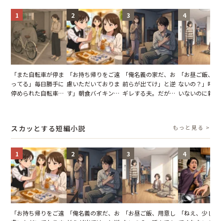
1
2
3
4
「また自転車が停ま
「お持ち帰りをご遠
「俺名義の家だ、お
「お昼ご飯、用
ってる」毎日勝手に
慮いただいておりま
前らが出てけ」と逆
ないの？」呼ん
停められた自転車。
す」朝食バイキング
ギレする夫。だが、
いないのに新居
張り紙も無視された
でパンを持ち帰ろう
子供3人を連れて家
がった義母と義
結果
とする客。だが、ス
を出た結果
図々しい態度に
タッフの一言で状況
怒った瞬間
スカッとする短編小説
もっと見る >
が一変
1
2
3
4
「お持ち帰りをご遠
「俺名義の家だ、お
「お昼ご飯、用意し
「ねえ、少し手