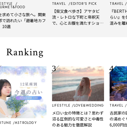
TYLE
TRAVEL
EDITOR'S PICK
TRAVEL
EDI
ET&FOOD
【柴又食べ歩き】アヤタビ
『BERTH C
めて小さな旅へ。関東
流・レトロな下町と帝釈天
らい』を体験
訪れたい「避暑地カフ
で、心とお腹を満たすショー
混みを離れて
選
トトリップ
風、淹れたて
される「大人
Ranking
LIFESTYLE
LOVE&WEDDING
TRAVEL
EDI
メロい女の特徴とは？思わず
古民家の囲炉
沼る圧倒的な可愛さと中毒性
の湯めぐり付
NE
ASTROLOGY
のある魅力を徹底解説
6,000円台