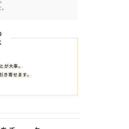
。
て。
の
ス
ことが大事。
引き寄せます。