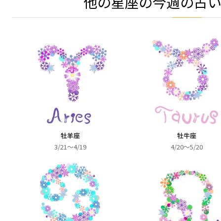
他の星座の今週の占
牡羊座
牡牛座
3/21～4/19
4/20～5/20