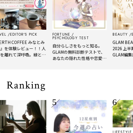
L
EDITOR'S PICK
FORTUNE
BEAUTY
EDI
PSYCHOLOGY TEST
TH COFFEE みなとみ
GLAM BEAU
自分らしさをもっと知る。
を体験レビュー！！人
2026 上半
GLAMの無料診断テストで、
離れて深呼吸。緑と
GLAM編集部
あなたの隠れた性格や恋愛タ
れたてコーヒーに癒や
年上半期の新
イプをチェック
「大人の隠れ家」
メ。
Ranking
LIFESTYLE