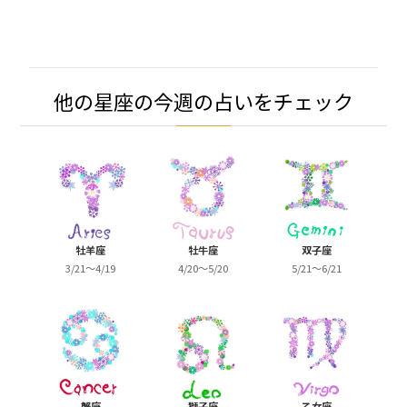
他の星座の今週の占いをチェック
牡羊座
牡牛座
双子座
3/21～4/19
4/20～5/20
5/21～6/21
蟹座
獅子座
乙女座