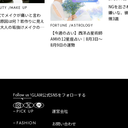
NGを出され
Y
MAKE UP
嫌いな、彼女
でメイクが痛いと言わ
徴3選
因は何？若作りに見え
FORTUNE
ASTROLOGY
人の垢抜けメイクの正
【今週の占い】西洋占星術師
AMIの12星座占い｜8月3日～
8月9日の運勢
Follow us !
GLAM公式SNSをフォローする
PICK UP
運営会社
FASHION
お問い合わせ