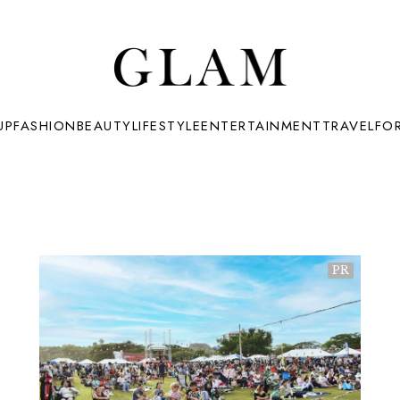
UP
FASHION
BEAUTY
LIFESTYLE
ENTERTAINMENT
TRAVEL
FO
PR