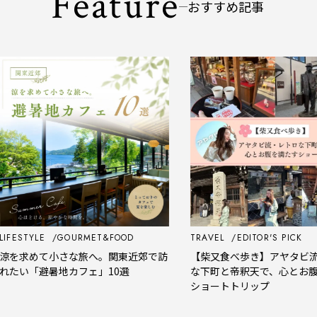
Feature
おすすめ記事
GOURMET&FOOD
TRAVEL
EDITOR'S PICK
小さな旅へ。関東近郊で訪
【柴又食べ歩き】アヤタビ流・レトロ
暑地カフェ」10選
な下町と帝釈天で、心とお腹を満たす
ショートトリップ