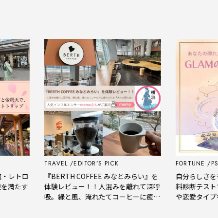
TRAVEL
EDITOR'S PICK
FORTUNE
PSYCHOLOGY
『BERTH COFFEE みなとみらい』を
自分らしさをもっと知る。
体験レビュー！！人混みを離れて深呼
料診断テストで、あなた
吸。緑と風、淹れたてコーヒーに癒や
や恋愛タイプをチェック
される「大人の隠れ家」