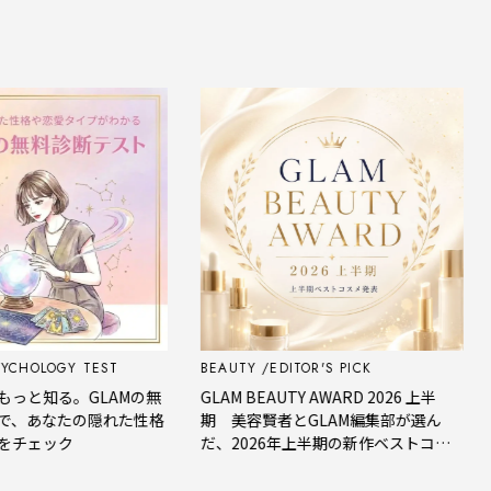
 TEST
BEAUTY
EDITOR'S PICK
FORTUNE
GLAMの無
GLAM BEAUTY AWARD 2026 上半
【今週の占
の隠れた性格
期 美容賢者とGLAM編集部が選ん
星座占い｜
だ、2026年上半期の新作ベストコス
メ。