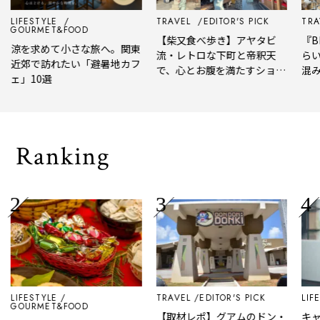
LIFESTYLE
TRAVEL
EDITOR'S PICK
TRAV
GOURMET&FOOD
【柴又食べ歩き】アヤタビ
『BE
涼を求めて小さな旅へ。関東
流・レトロな下町と帝釈天
らい
近郊で訪れたい「避暑地カフ
で、心とお腹を満たすショー
混み
ェ」10選
トトリップ
風、
され
Ranking
LIFESTYLE
TRAVEL
EDITOR'S PICK
LIFE
GOURMET&FOOD
【取材レポ】グアムのドン・
キャ