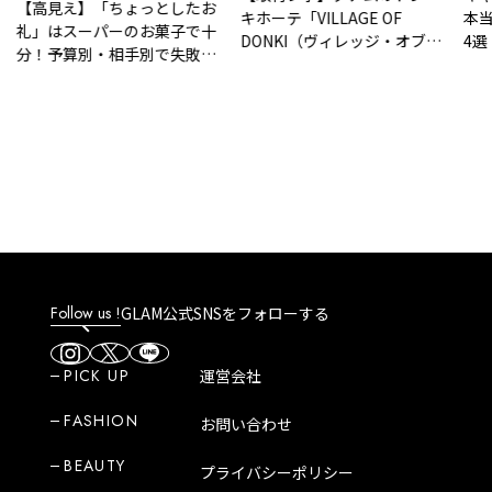
【高見え】「ちょっとしたお
キホーテ「VILLAGE OF
本当
礼」はスーパーのお菓子で十
DONKI（ヴィレッジ・オブ・
4選
分！予算別・相手別で失敗し
ドンキ）」はどんなところ？
ない気の利いた手土産リスト
魅力や人気商品など紹介！
Follow us !
GLAM公式SNSをフォローする
PICK UP
運営会社
FASHION
お問い合わせ
BEAUTY
プライバシーポリシー