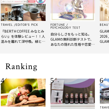
L
EDITOR'S PICK
FORTUNE
BEAUTY
ED
PSYCHOLOGY TEST
TH COFFEE みなとみ
GLAM BEAU
自分らしさをもっと知る。
を体験レビュー！！人
2026 上半
GLAMの無料診断テストで、
離れて深呼吸。緑と
GLAM編集部
あなたの隠れた性格や恋愛タ
れたてコーヒーに癒や
年上半期の新
イプをチェック
「大人の隠れ家」
メ。
Ranking
TRAVEL
NE