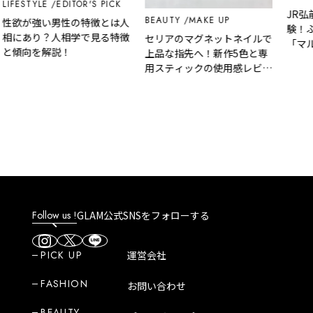
YLE
EDITOR'S PICK
JR弘前駅で
BEAUTY
MAKE UP
強い男性の特徴とは人
験！ふるさと
り？人相学で見る特徴
セリアのマグネットネイルで
「マルスでき
を解説！
上品な指先へ！新作5色と専
駅【初心者コ
用スティックの使用感レビュ
29日から新
ー
Follow us !
GLAM公式SNSをフォローする
PICK UP
運営会社
FASHION
お問い合わせ
BEAUTY