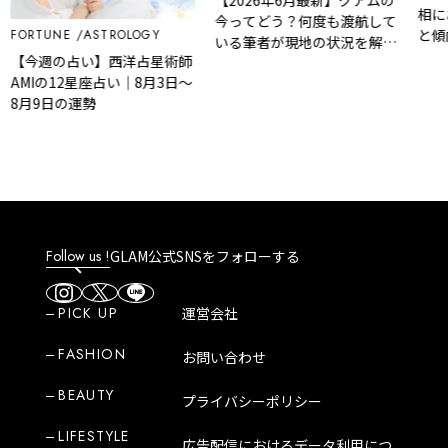
【2026年6月最新】グアムの
相にあ
今ってどう？何度も渡航して
と傾向
FORTUNE
ASTROLOGY
いる筆者が現地の状況を解
【今週の占い】西洋占星術師
説！
AMIの12星座占い｜8月3日～
8月9日の運勢
Follow us !
GLAM公式SNSをフォローする
PICK UP
運営会社
FASHION
お問い合わせ
BEAUTY
プライバシーポリシー
LIFESTYLE
広告配信におけるデータ利用につ