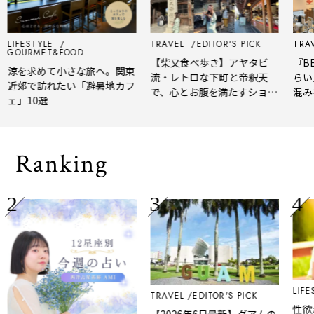
LIFESTYLE
TRAVEL
EDITOR'S PICK
TRAVE
GOURMET&FOOD
【柴又食べ歩き】アヤタビ
『BER
涼を求めて小さな旅へ。関東
流・レトロな下町と帝釈天
らい』
近郊で訪れたい「避暑地カフ
で、心とお腹を満たすショー
混みを
ェ」10選
トトリップ
風、淹
される
Ranking
LIFEST
TRAVEL
EDITOR'S PICK
性欲が