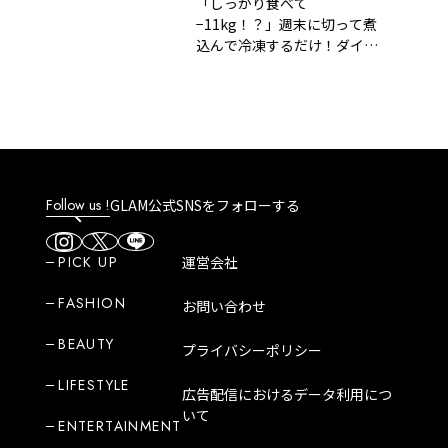
「しっかり食べて
−11kg！？」週末に切って煮
込んで冷凍するだけ！ダイエ
ットが無理なく続く『5日分
の脂肪燃焼スープ』
Follow us !
GLAM公式SNSをフォローする
PICK UP
運営会社
FASHION
お問い合わせ
BEAUTY
プライバシーポリシー
LIFESTYLE
広告配信におけるデータ利用につ
いて
ENTERTAINMENT