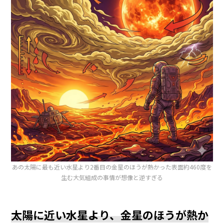
あの太陽に最も近い水星より2番目の金星のほうが熱かった表面約460度を
生む大気組成の事情が想像と逆すぎる
太陽に近い水星より、金星のほうが熱か