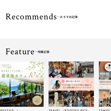
Recommends
おすすめ記事
Feature
特集記事
ESTYLE
TRAVEL
EDITOR'S PICK
TRAVEL