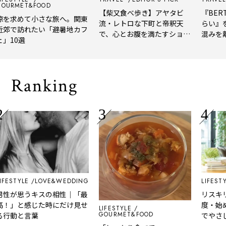
URMET&FOOD
【柴又食べ歩き】アヤタビ
『BERTH
を求めて小さな旅へ。関東
流・レトロな下町と帝釈天
らい』を
郊で訪れたい「避暑地カフ
で、心とお腹を満たすショー
混みを離
10選
トトリップ
風、淹れ
される「
Ranking
ESTYLE
LOVE&WEDDING
LIFESTYLE
性が思うキスの相性｜「最
リスキリ
！」と感じた時にだけ見せ
度・始め方
LIFESTYLE
GOURMET&FOOD
行動と言葉
でやさし