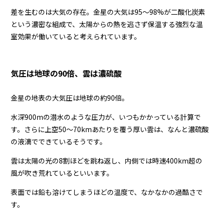
差を生むのは大気の存在。金星の大気は95〜98%が二酸化炭素
という濃密な組成で、太陽からの熱を逃さず保温する強烈な温
室効果が働いていると考えられています。
気圧は地球の90倍、雲は濃硫酸
金星の地表の大気圧は地球の約90倍。
水深900mの潜水のような圧力が、いつもかかっている計算で
す。さらに上空50〜70kmあたりを覆う厚い雲は、なんと濃硫酸
の液滴でできているそうです。
雲は太陽の光の8割ほどを跳ね返し、内側では時速400km超の
風が吹き荒れているといいます。
表面では鉛も溶けてしまうほどの温度で、なかなかの過酷さで
す。