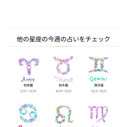
他の星座の今週の占いをチェック
牡羊座
牡牛座
双子座
3/21～4/19
4/20～5/20
5/21～6/21