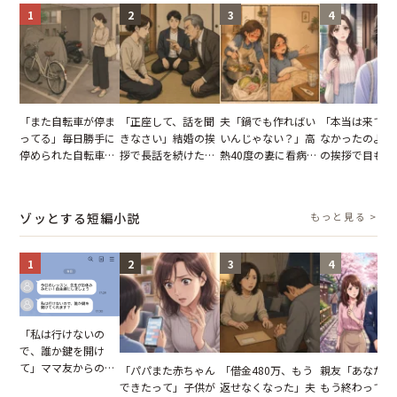
1
2
3
4
「また自転車が停ま
「正座して、話を聞
夫「鍋でも作ればい
「本当は来てほ
ってる」毎日勝手に
きなさい」結婚の挨
いんじゃない？」高
なかったのよ」
停められた自転車。
拶で長話を続けた義
熱40度の妻に看病な
の挨拶で目も合
張り紙も無視された
父。話が終わる瞬間
し→冷蔵庫が空でも
てくれない義母
結果
に感じた本音とは
買い出しに行かせた
りの電車で涙を
一言
たワケ
ゾッとする短編小説
もっと見る >
1
2
3
4
「私は行けないの
で、誰か鍵を開け
て」ママ友からの
「パパまた赤ちゃん
「借金480万、もう
親友「あなたと
図々しいお願い。だ
できたって」子供が
返せなくなった」夫
もう終わってる