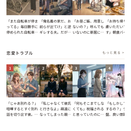
「また自転車が停ま
「俺名義の家だ、お
「お昼ご飯、用意し
「お持ち帰りを
ってる」毎日勝手に
前らが出てけ」と逆
ないの？」呼んでも
慮いただいてお
停められた自転車。
ギレする夫。だが、
いないのに新居にあ
す」朝食バイキ
張り紙も無視された
子供3人を連れて家
がった義母と義妹。
でパンを持ち帰
結果
を出た結果
図々しい態度に夫が
とする客。だが
怒った瞬間
タッフの一言で
恋愛トラブル
もっと見る >
が一変
1
2
3
4
「じゃあ別れる？」
「私じゃなくて彼氏
「何もそこまでしな
「もしかして…
喧嘩するとすぐ別れ
と行きなよ」疎遠に
くても」祝福される
するの？」デー
話を切り出す彼。我
なってしまった親
と思っていたのに。
盤、良い雰囲気
慢できず、本当に別
友。卒業式の日、親
恋の成就と引き換え
の顔が近づいて
れた結果【短編小
友が墓場まで持って
に失った、親友から
瞬間、背筋が凍
説】
いくはずだった事実
の痛烈な「拒絶」
【短編小説】