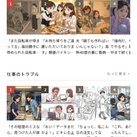
1
2
3
4
「また自転車が停ま
「お持ち帰りをご遠
夫「鍋でも作ればい
「焼肉だ、今夜
ってる」毎日勝手に
慮いただいておりま
いんじゃない？」高
でやるぞ」隣人
停められた自転車。
す」朝食バイキング
熱40度の妻に看病な
中まで続く宴会
張り紙も無視された
でパンを持ち帰ろう
し→冷蔵庫が空でも
が家が眠れず耐
結果
とする客。だが、ス
買い出しに行かせた
いた夏の夜
タッフの一言で状況
一言
仕事のトラブル
もっと見る >
が一変
1
2
3
4
「その程度のミスな
「おい！データまだ
「ちょっと、私こん
「これ、あなた
ら、見つけた人が直
かよ！」とキレる上
なの注文してな
ったんでしょ？