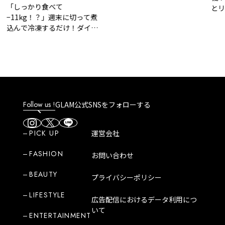
しっかり食べて
とリラッ
11kg！？」週末に切って煮
ティーカ
んで冷凍するだけ！ダイエ
「Milk.Bl
トが無理なく続く『5日分
GOGO NO
脂肪燃焼スープ』
Follow us !
GLAM公式SNSをフォローする
PICK UP
運営会社
FASHION
お問い合わせ
BEAUTY
プライバシーポリシー
LIFESTYLE
広告配信におけるデータ利用につ
いて
ENTERTAINMENT