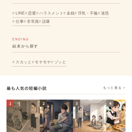
LINE
恋愛
ハラスメント
金銭
浮気・不倫
迷惑
仕事
非常識
誤爆
ENDING
結末から探す
スカッと
モヤモヤ
ゾッと
最も人気の短編小説
もっと見る >
1
2
3
4