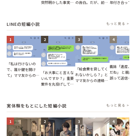
が、思いやりのない
突然明かした事実。
の告白。だが、前日
年付き合ってい
行動が招いた当然の
単身赴任していた夫
までの行動に思わず
との浮気が発覚
報いとは
の裏切りに絶句
凍りついた
が、共通の友人
実を伝えた結果
LINEの短編小説
もっと見る >
1
2
3
4
「私は行けないの
義妹「遺産、楽
「給食費を貸してく
で、誰か鍵を開け
だね」 と親戚LI
「お大事にと言えな
れないかしら？」と
て」ママ友からの
誤って送信→夫
いんですか？」重要
ママ友からの連絡。
図々しいお願い。だ
はお前は…」告
案件を丸投げして休
だが、ママ友のアカ
が、思いやりのない
れた事実とは【
む後輩。だが、SNS
ウントを見ると…
行動が招いた当然の
小説】
で発覚した嘘と呆れ
【短編小説】
報いとは
た結末
実体験をもとにした短編小説
もっと見る >
1
2
3
4