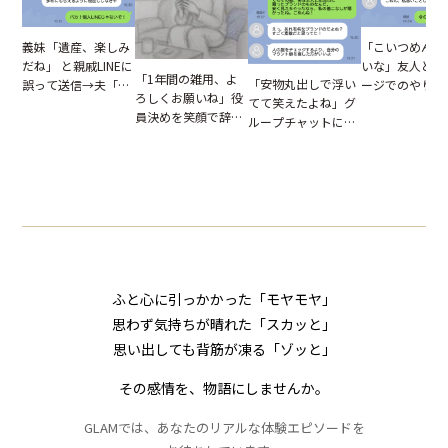
「こいつめんど
義妹「遺産、楽しみ
いな」友人とメ
だね」 と親戚LINEに
「1年間の雑用、よ
「安物丸出しで浮い
ージでのやり取
誤って送信→夫「実
ろしくお願いね」役
てて笑えたよね」グ
だが、独り言が
はお前は…」告げら
員決めを笑顔で辞退
ループチャットに投
ぬ悲劇を生んだ
れた事実とは【短編
したママ友。夜、送
下された悪口。余裕
編小説】
小説】
られてきたメッセー
の対応を見せたら空
ジに絶句
気が一変した話
ふと心に引っかかった「モヤモヤ」
思わず気持ちが晴れた「スカッと」
思い出しても背筋が凍る「ゾッと」
その感情を、物語にしませんか。
GLAMでは、あなたのリアルな体験エピソードを