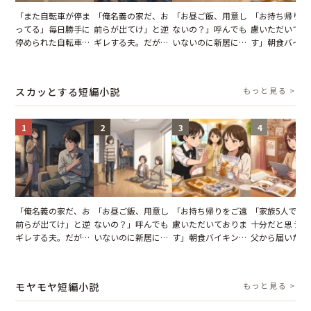
「また自転車が停ま
「俺名義の家だ、お
「お昼ご飯、用意し
「お持ち帰りを
ってる」毎日勝手に
前らが出てけ」と逆
ないの？」呼んでも
慮いただいてお
停められた自転車。
ギレする夫。だが、
いないのに新居にあ
す」朝食バイキ
張り紙も無視された
子供3人を連れて家
がった義母と義妹。
でパンを持ち帰
結果
を出た結果
図々しい態度に夫が
とする客。だが
怒った瞬間
タッフの一言で
スカッとする短編小説
もっと見る >
が一変
1
2
3
4
「俺名義の家だ、お
「お昼ご飯、用意し
「お持ち帰りをご遠
「家族5人で3
前らが出てけ」と逆
ないの？」呼んでも
慮いただいておりま
十分だと思うが
ギレする夫。だが、
いないのに新居にあ
す」朝食バイキング
父から届いたご
子供3人を連れて家
がった義母と義妹。
でパンを持ち帰ろう
儀。だが、夫が
を出た結果
図々しい態度に夫が
とする客。だが、ス
の席と料理を見
怒った瞬間
タッフの一言で状況
り込んだワケ
モヤモヤ短編小説
もっと見る >
が一変