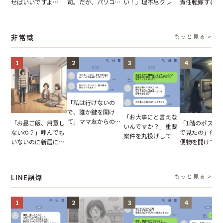
せばいいですよ
司。だが、パソコン
い！」理不尽クレー
責任転嫁する上
ね？」10歳年下の後
のデスクトップ画面
マーに正論で挑んだ
だが、私が見せ
輩のリーダーに指
を見た結果【短編小
イキり後輩。先輩の
業履歴で状況が
摘。だが、返ってき
説】
助言をスルーした結
非常識
もっと見る >
た言葉にため息が止
果
まらない
1
2
3
4
「私は行けないの
で、誰か鍵を開け
「お大事にと言えな
て」ママ友からの
「お昼ご飯、用意し
「1階のポスト
いんですか？」重要
図々しいお願い。だ
ないの？」呼んでも
で見たの」他人
案件を丸投げして休
が、思いやりのない
いないのに新居にあ
便物を開けて読
む後輩。だが、SNS
行動が招いた当然の
がった義母と義妹。
いる住民。目が
で発覚した嘘と呆れ
報いとは
図々しい態度に夫が
てしまった結果
た結末
怒った瞬間
LINE誤爆
もっと見る >
1
2
3
4