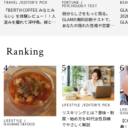
AVEL
EDITOR'S PICK
FORTUNE
BEAUTY
PSYCHOLOGY TEST
ERTH COFFEE みなとみ
GLAM BE
自分らしさをもっと知る。
い』を体験レビュー！！人
2026 
GLAMの無料診断テストで、
みを離れて深呼吸。緑と
GLAM編
あなたの隠れた性格や恋愛タ
、淹れたてコーヒーに癒や
年上半期
イプをチェック
れる「大人の隠れ家」
メ。
Ranking
LIFESTYLE
EDITOR'S PICK
LIFESTYL
リスキリングとは？意味・制
GOURMET
度・始め方を40代女性目線
【CHOC
ESTYLE
URMET&FOOD
でやさしく解説
義！”】V