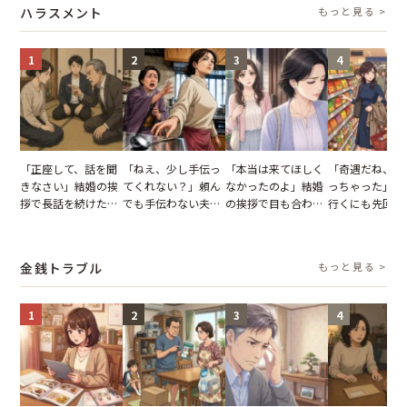
ハラスメント
もっと見る >
に私は…
1
2
3
4
「正座して、話を聞
「ねえ、少し手伝っ
「本当は来てほしく
「奇遇だね、ま
きなさい」結婚の挨
てくれない？」頼ん
なかったのよ」結婚
っちゃった」ど
拶で長話を続けた義
でも手伝わない夫→
の挨拶で目も合わせ
行くにも先回り
父。話が終わる瞬間
義母の追い討ちを受
てくれない義母。帰
れる知人のこと
に感じた本音とは
け、思わず実家に帰
りの電車で涙を流し
私が家族に打ち
った正月
たワケ
た日
金銭トラブル
もっと見る >
1
2
3
4