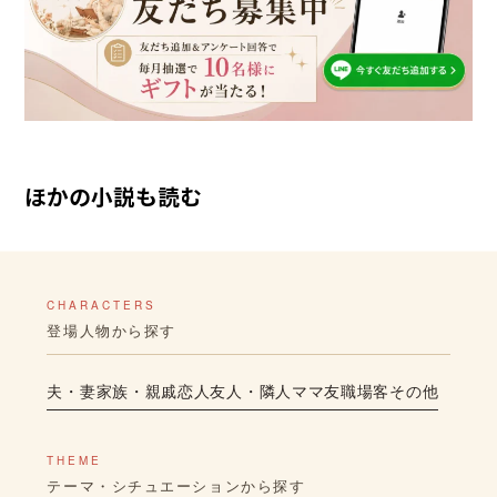
ほかの小説も読む
CHARACTERS
登場人物から探す
夫・妻
家族・親戚
恋人
友人・隣人
ママ友
職場
客
その他
THEME
テーマ・シチュエーションから探す