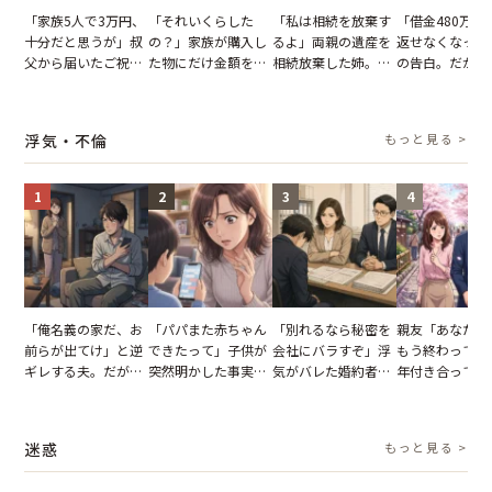
「家族5人で3万円、
「それいくらした
「私は相続を放棄す
「借金480万、
十分だと思うが」叔
の？」家族が購入し
るよ」両親の遺産を
返せなくなった
父から届いたご祝
た物にだけ金額を聞
相続放棄した姉。だ
の告白。だが、
儀。だが、夫が当日
いてくる夫。だが、
が、義兄が激昂して
までの行動に思
の席と料理を見て黙
夫の趣味のグッズを
告げた一言に言葉を
凍りついた
り込んだワケ
並べた妻が一言で黙
失った
浮気・不倫
もっと見る >
らせた瞬間
1
2
3
4
「俺名義の家だ、お
「パパまた赤ちゃん
「別れるなら秘密を
親友「あなたと
前らが出てけ」と逆
できたって」子供が
会社にバラすぞ」浮
もう終わってる
ギレする夫。だが、
突然明かした事実。
気がバレた婚約者。
年付き合ってい
子供3人を連れて家
単身赴任していた夫
だが、弁護士を連れ
との浮気が発覚
を出た結果
の裏切りに絶句
て問い詰めると、表
が、共通の友人
情が一変
実を伝えた結果
迷惑
もっと見る >