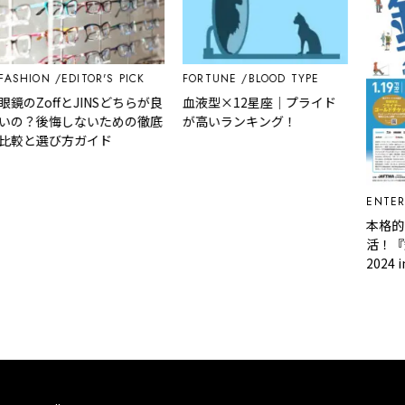
ASHION
EDITOR'S PICK
FORTUNE
BLOOD TYPE
眼鏡のZoffとJINSどちらが良
血液型×12星座｜プライド
いの？後悔しないための徹底
が高いランキング！
比較と選び方ガイド
ENTER
本格的
活！『
2024 
ころ