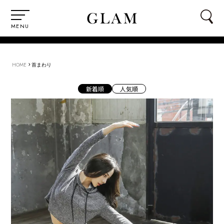
MENU
›
HOME
首まわり
新着順
人気順